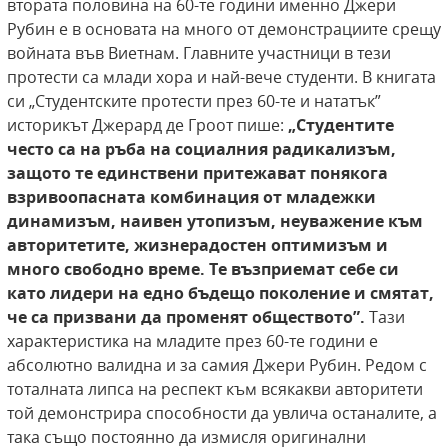
втората половина на 60-те години именно Джери
Рубин е в основата на много от демонстрациите срещу
войната във Виетнам. Главните участници в тези
протести са млади хора и най-вече студенти. В книгата
си „Студентските протести през 60-те и нататък”
историкът Джерард де Гроот пише:
„Студентите
често са на ръба на социалния радикализъм,
защото те единствени притежават
понякога
взривоопасната комбинация от младежки
динамизъм, наивен утопизъм, неуважение към
авторитетите, жизнерадостен оптимизъм и
много свободно време. Те възприемат
себе си
като лидери на едно бъдещо поколение
и смятат,
че са призвани да променят обществото”.
Тази
характеристика на младите през 60-те години е
абсолютно валидна и за самия Джери Рубин. Редом с
тоталната липса на респект към всякакви авторитети
той демонстрира способности да увлича останалите, а
така също постоянно да измисля оригинални