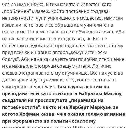
без да има книжка. В гимназията е известен като
„проблемен” младеж, който постоянно създава
неприятности, чупи училищното имущество, измисля
какви ли не гегове и се обръща към учителите на
малко име. Понеже отдавна се е обявил за атеист, Аби
написва съчинение, в което доказва, че Бог не
съществува. Ядосаният преподавател скъсва есето му
пред всички и нарича автора „комунистически
боклук”. Аби няма как да изтърпи подобно отношение
и се нахвърля с юмруци срещу учителя. Логично
следва отстраняването му от училище. Все пак успява
да завърши друго училище, след което постъпва в
университета Брендайс.
Там слуша лекции на
преподаватели
като психолога Ейбрахам Маслоу,
създателя на
прословутата „пирамида на
потребностите”,
както и на Херберт Маркузе, за
когото Хофман
казва, че е оказал голямо влияние
при оформянето на политическите му
възгледи.
Дипломира се през 1959 г. със специалност