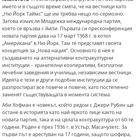
името и в същото време смята, че на вестници като
„Ню Йорк Таймс” ще им трябва нещо по-сериозно.
Затова измисля Младежка международна партия,
което се връзва с йипи. Първата си пресконференция
новата партия дава на 17 март 1968 г. в хотел
„Американа” в Ню Йорк. Там те представят своята
концепция за „Нова нация”. Основното в нея е
създаването на алтернативни контракултурни
институции – хранителни кооперативи, безплатни
лечебни заведения и училища, независими вестници.
Идеята е тези и други подобни институции да се
разпростират все повече и повече, като постепенно
заменят съществуващата в момента система.
Аби Хофман е човекът, който редом с Джери Рубин ще
остане в историята като най-яркото лице както на
новата партия, така и на цялата контракултура от 60-те
години. Роден е през 1936 г. в Устър, Масачузетс. За
първи път е арестуван на 17 години, защото шофира,