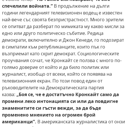
спечелили войната.”
В продължение на дълги
години легендарният телевизионен водещ е известен
най-вече със своята безпристрастност. Много зрители
се опитват да разберат по мимиката му какво мисли за
едно или друго политическо събитие. Редица
демократи, включително и Джон Кенеди, го подозират
в симпатии към републиканците, които пък го
възприемат като скрит демократ. Социологическите
проучвания сочат, че Кронкайт се ползва с много по-
голямо доверие от който и да било политик или
журналист, изобщо от всеки, който се появява на
телевизионния екран. По този повод един от
ръководителите на Демократическата партия
казва:
„Боя се, че е достатъчно Кронкайт само
да
промени леко интонацията си или да повдигне
знаменитите си гъсти вежди, за да бъде
променено мнението на огромен брой
американци”.
В американската журналистика от онзи