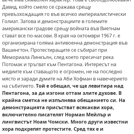
Давид, който смело се сражава срещу
превъзхождащия го във всичко империалистически
Голиат. Затова и демонстрациите в големите
американски градове срещу войната във Виетнам
стават все по-масови. В края на октомври 1967 г. е
организирана голяма антивоенна демонстрация във
Вашингтон. Протестиращите се събират при
Мемориала Линкълн, след което пресичат река
Потомак и тръгват към Пентагона. Интересът на
медиите към ставащото е огромен, не на последно
място и заради думите на Аби Хофман в навечерието
на събитието.
Той е обещал, че ще левитира над
Пентагона, за да изгони оттам злите духове.
В
крайна сметка не изпълнява обещанието
си. На
демонстрацията присъстват всякакви
хора,
включително писателят Норман Мейлър и
лингвистът Ноам Чомски. Много други
известни
хора подкрепят протестите. Сред
тях е и