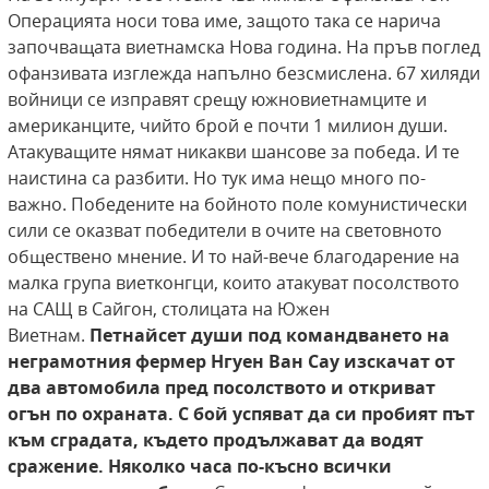
Операцията носи това име, защото така се нарича
започващата виетнамска Нова година. На пръв поглед
офанзивата изглежда напълно безсмислена. 67 хиляди
войници се изправят срещу южновиетнамците и
американците, чийто брой е почти 1 милион души.
Атакуващите нямат никакви шансове за победа. И те
наистина са разбити. Но тук има нещо много по-
важно. Победените на бойното поле комунистически
сили се оказват победители в очите на световното
обществено мнение. И то най-вече благодарение на
малка група виетконгци, които атакуват посолството
на САЩ в Сайгон, столицата на Южен
Виетнам.
Петнайсет
души под командването на
неграмотния фермер Нгуен Ван Сау изскачат от
два автомобила пред посолството и откриват
огън по охраната. С бой успяват да си пробият път
към
сградата, където продължават да водят
сражение. Няколко часа по-късно всички