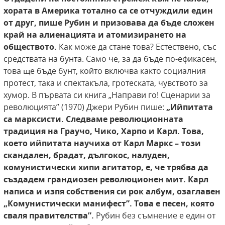
хората в Америка
тотално са се отчуждили един
от друг, пише
Рубин и призовава да бъде сложен
край на алиенацията и атомизирането на
обществото.
Как може да стане това? Естествено, със
средствата на бунта. Само че, за да бъде по-ефикасен,
това ще бъде бунт, който включва както социалния
протест, така и спектакъла, гротеската, чувството за
хумор. В първата си книга „Направи го! Сценарии за
революцията” (1970) Джери Рубин пише:
„Ийпитата
са марксисти. Следваме революционната
традиция на
Граучо, Чико, Харпо и Карл. Това,
което ийпитата научиха от Карл Маркс – този
скандален,
брадат, дългокос, налуден,
комунистически
хипи агитатор, е, че трябва да
създадем грандиозен революционен мит. Карл
написа и изпя
собствения си рок албум, озаглавен
„Комунистически манифест”. Това е песен, която
сваля
правителства”.
Рубин без съмнение е един от