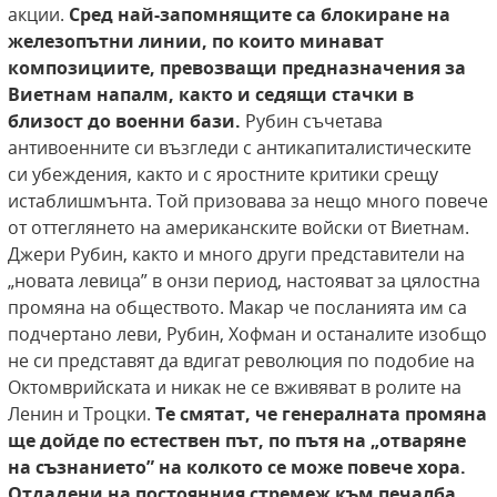
акции.
Сред най-запомнящите
са блокиране на
железопътни линии, по които
минават
композициите, превозващи предназначения за
Виетнам напалм, както и седящи
стачки в
близост до военни бази.
Рубин съчетава
антивоенните си възгледи с антикапиталистическите
си убеждения, както и с яростните критики срещу
истаблишмънта. Той призовава за нещо много повече
от оттеглянето на американските войски от Виетнам.
Джери Рубин, както и много други представители на
„новата левица” в онзи период, настояват за цялостна
промяна на обществото. Макар че посланията им са
подчертано леви, Рубин, Хофман и останалите изобщо
не си представят да вдигат революция по подобие на
Октомврийската и никак не се вживяват в ролите на
Ленин и Троцки.
Те смятат, че генералната промяна
ще дойде по естествен път, по
пътя на „отваряне
на съзнанието” на колкото се може повече хора.
Отдадени на постоянния стремеж към печалба,