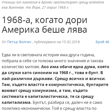
Ученици от гимназия в Бронкс протестират срещу войната
във Виетнам. Ню Йорк, 27 април 1968 г.
1968-а, когато дори
Америка беше лява
От
Петър Волгин
,
публикувано на
15.02.2018
Брой 46
Едва ли в световната история има друга година,
побрала в себе си толкова много значения и такова
количество митове.
Ако има обаче една
дума, която
да служи като синоним на 1968
г., това е бунт. В
най-различни държави.
Срещу всичко и всички.
Там, където властта е комунистическа, бунтарите
воюват
срещу комунизма, а там, където
системата е капиталистическа, те са срещу
капитализма.
Бунтът, разбира се, далеч не е само
политико-икономически. Той е срещу властта по