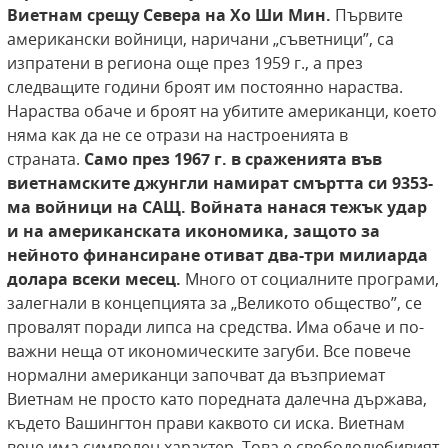
Виетнам срещу Севера на
Хо Ши Мин.
Първите
американски войници, наричани „съветници”, са
изпратени в региона още през 1959 г., а през
следващите години броят им постоянно нараства.
Нараства обаче и броят на убитите американци, което
няма как да не се отрази на настроенията в
страната.
Само през 1967 г. в сраженията във
виетнамските джунгли намират смъртта си
9353-
ма войници на САЩ. Войната нанася тежък удар
и на американската икономика, защото за
нейното финансиране отиват два-три
милиарда
долара всеки месец.
Много от социалните програми,
залегнали в концепцията за „Великото общество”, се
провалят поради липса на средства. Има обаче и по-
важни неща от икономическите загуби. Все повече
нормални американци започват да възприемат
Виетнам не просто като поредната далечна държава,
където Вашингтон прави каквото си иска. Виетнам
вече има символен характер. Това е свободолюбивият