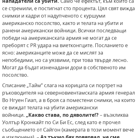
нападатели са убити.
Само че ефектът, към който са
се стремили, е постигнат сто процента. Цял свят вижда
снимки и кадри от надупченото с куршуми
американско посолство, както и телата на убити и
ранени американски войници. Всички последващи
победи на американската армия не могат да се
преборят с PR удара на виетконгците. Посланието е
ясно: американците може да се мислят за
непобедими, но са уязвими, при това твърде лесно.
Могат да бъдат изненадани дори в собственото им
посолство.
Списание „Тайм” слага на корицата си портрет на
ръководителя на северновиентамската армия генерал
Во Нгуен Гиап, а в броя са поместени снимки, на които
се виждат телата на убити американски
войници.
„Какво става, по дяволите!?
– възкликва
Уолтър Кронкайт по Си Би Ес, след като е прочел
съобщението от Сайгон (камерата в този момент вече
е изключена). –
Аз тъкмо бях
повярвал, че сме