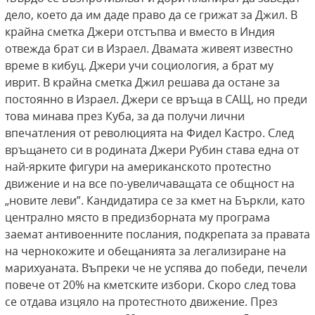
дело, което да им даде право да се грижат за Джил. В
крайна сметка Джери отстъпва и вместо в Индия
отвежда брат си в Израел. Двамата живеят известно
време в кибуц. Джери учи социология, а брат му
иврит. В крайна сметка Джил решава да остане за
постоянно в Израел. Джери се връща в САЩ, но преди
това минава през Куба, за да получи лични
впечатления от революцията на Фидел Кастро. След
връщането си в родината Джери Рубин става една от
най-ярките фигури на американското протестно
движение и на все по-увеличаващата се общност на
„новите леви”. Кандидатира се за кмет на Бъркли, като
централно място в предизборната му програма
заемат антивоенните послания, подкрепата за правата
на чернокожите и обещанията за легализиране на
марихуаната. Въпреки че не успява до победи, печели
повече от 20% на кметските избори. Скоро след това
се отдава изцяло на протестното движение. През