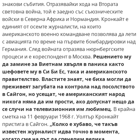
знакови събития. Отразявайки хода на Втората
световна война, той е заедно със съюзническите
войски в Северна Африка и Нормандия. Кронкайт е
единият от осемте журналисти, на които
американското военно командване позволява да лети
с авиацията по време на първите бомбардировки над
Германия. След войната отразява нюрнбергските
процеси и е кореспондент в Москва.
Решението му
да замине за Виетнам хвърля в паника както
шефовете му в Си Би Ес, така и американското
правителство. Властите знаят, че биха
могли да
преживеят загубата на контрола над
посолството
в Сайгон, но усещат, че американският народ
никога няма да им прости, ако
допуснат нещо да
се случи на телевизионния им
любимец.
В крайна
сметка на 11 февруари 1968 г. Уолтър Кронкайт
пристига в Сайгон.
„Колко е хубаво,
че такъв
известен журналист идва точно в
момента,
когато сме на път да спечелим велика