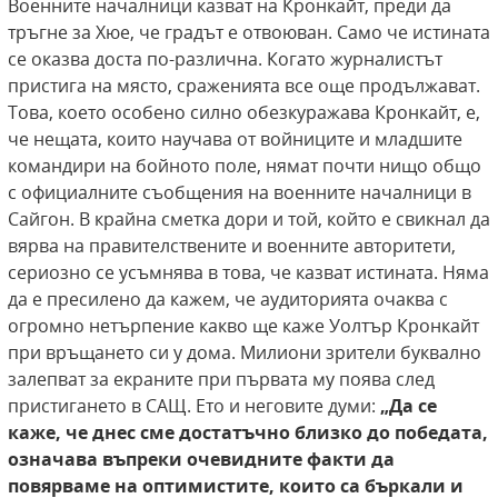
Военните началници казват на Кронкайт, преди да
тръгне за Хюе, че градът е отвоюван. Само че истината
се оказва доста по-различна. Когато журналистът
пристига на място, сраженията все още продължават.
Това, което особено силно обезкуражава Кронкайт, е,
че нещата, които научава от войниците и младшите
командири на бойното поле, нямат почти нищо общо
с официалните съобщения на военните началници в
Сайгон. В крайна сметка дори и той, който е свикнал да
вярва на правителствените и военните авторитети,
сериозно се усъмнява в това, че казват истината. Няма
да е пресилено да кажем, че аудиторията очаква с
огромно нетърпение какво ще каже Уолтър Кронкайт
при връщането си у дома. Милиони зрители буквално
залепват за екраните при първата му поява след
пристигането в САЩ. Ето и неговите думи:
„Да се
каже, че днес
сме достатъчно близко до победата,
означава
въпреки очевидните факти да
повярваме на
оптимистите, които са бъркали и