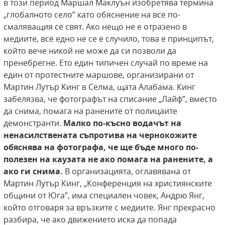
в този период Маршал Маклуън изобретява термина
„глобалното село” като обяснение на все по-
смаляващия се свят. Ако нещо не е отразено в
медиите, все едно не се е случило, това е принципът,
който вече никой не може да си позволи да
пренебрегне. Ето един типичен случай по време на
един от протестните маршове, организирани от
Мартин Лутър Кинг в Селма, щата Алабама. Кинг
забелязва, че фотографът на списание „Лайф”, вместо
да снима, помага на ранените от полицаите
демонстранти.
Малко по-късно водачът на
ненасилствената съпротива на чернокожите
обяснява на фотографа, че ще бъде
много по-
полезен на каузата не ако помага на
ранените, а
ако ги снима.
В организацията, оглавявана от
Мартин Лутър Кинг, „Конференция на християнските
общини от Юга”, има специален човек, Андрю Янг,
който отговаря за връзките с медиите. Янг прекрасно
разбира, че ако движението иска да попада