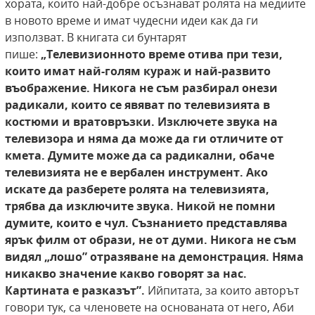
хората, които най-добре осъзнават ролята на медиите
в новото време и имат чудесни идеи как да ги
използват. В книгата си бунтарят
пише:
„Телевизионното
време отива при тези,
които имат най-голям
кураж и най-развито
въображение. Никога не
съм разбирал онези
радикали, които се явяват
по телевизията в
костюми и вратовръзки. Изключете звука на
телевизора и няма да може
да ги отличите от
кмета. Думите може да са
радикални, обаче
телевизията не е вербален инструмент. Ако
искате да разберете ролята на
телевизията,
трябва да изключите звука. Никой не помни
думите, които е чул. Съзнанието
представлява
ярък филм от образи, не от думи.
Никога не съм
видял „лошо” отразяване на демонстрация. Няма
никакво значение какво говорят за нас.
Картината е разказът”.
Ийпитата, за които авторът
говори тук, са членовете на основаната от него, Аби