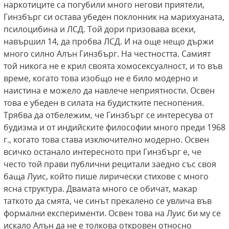
наркотиците са погубили много негови приятели,
Гинзбърг си остава убеден поклонник на марихуаната,
псилоцибина и ЛСД. Той дори призовава всеки,
навършил 14, да пробва ЛСД. И на още нещо държи
много силно Алън Гинзбърг. На честността. Самият
той никога не е крил своята хомосексуалност, и то във
време, когато това изобщо не е било модерно и
наистина е можело да навлече неприятности. Освен
това е убеден в силата на будистките песнопения.
Трябва да отбележим, че Гинзбърг се интересува от
будизма и от индийските философии много преди 1968
г., когато това става изключително модерно. Освен
всичко останало интересното при Гинзбърг е, че
често той прави публични рецитали заедно със своя
баща Луис, който пише лирически стихове с много
ясна структура. Двамата много се обичат, макар
таткото да смята, че синът прекалено се увлича във
формални експерименти. Освен това на Луис би му се
искало Алън да не е толкова откровен относно