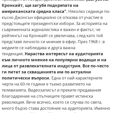
Кронкайт, ще загубя подкрепата на
американската средна класа”.
Няколко седмици по-
късно Джонсън официално се отказва от участие в
предстоящите президентски избори. За историята на
съвременната журналистика е важен и фактът, че
рейтингът на Кронкайт се увеличава, след като той
представя личното си мнение в ефир. През 1968 г. в
медиите се наблюдава и друга важна
тенденция.
Нараства интересът на аудиторията
към личното мнение на популярни водещи и
на
лица от развлекателната индустрия. Все
по-често
ги питат за схващанията им по актуални
политически въпроси.
Една от най-характерните
черти на 60-те години е тъкмо развитието на
телевизията. Видеозаписът и преките предавания
благодарение на спътниците правят истинска
революция. Вече всичко, което се случва по света,
много бързо става достояние на аудиторията. Именно