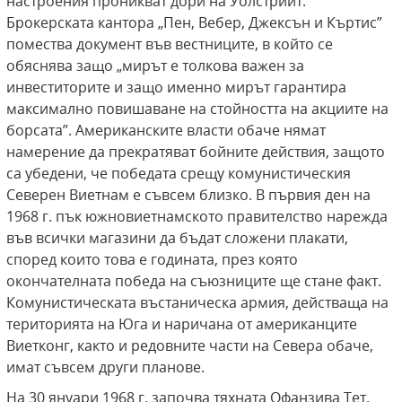
настроения проникват дори на Уолстрийт.
Брокерската кантора „Пен, Вебер, Джексън и Къртис”
помества документ във вестниците, в който се
обяснява защо „мирът е толкова важен за
инвеститорите и защо именно мирът гарантира
максимално повишаване на стойността на акциите на
борсата”. Американските власти обаче нямат
намерение да прекратяват бойните действия, защото
са убедени, че победата срещу комунистическия
Северен Виетнам е съвсем близко. В първия ден на
1968 г. пък южновиетнамското правителство нарежда
във всички магазини да бъдат сложени плакати,
според които това е годината, през която
окончателната победа на съюзниците ще стане факт.
Комунистическата въстаническа армия, действаща на
територията на Юга и наричана от американците
Виетконг, както и редовните части на Севера обаче,
имат съвсем други планове.
На 30 януари 1968 г. започва тяхната Офанзива Тет.