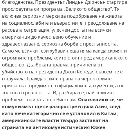
благоденства. Президентът Линдън Джонсън стартира
прословутата си програма „Великото общество”. Тя
включва сериозни мерки за подобряване на живота
на социалнослабите и възрастните, преодоляване на
расовата сегрегация, улеснен достъп на всички
американци до качествено обучение и
здравеопазване, сериозна борба с престъпността.
Само че всички тези хубави неща няма как да скрият и
огромните проблеми, които стоят пред американското
общество. Дълбоката травма, причинена от
убийството на президента Джон Кенеди, съвсем не е
отшумяла. Гражданските права на чернокожите
присъстват предимно в официалните документи, а не
толкова в реалността. И, разбира се, най-тежкият
проблем – войната във Виетнам.
Опасявайки се, че
комунизмът ще се разпростре в цяла Азия, след
като вече категорично
се е установил в Китай,
американските власти
твърдо застават на
страната на антикомунистическия Южен