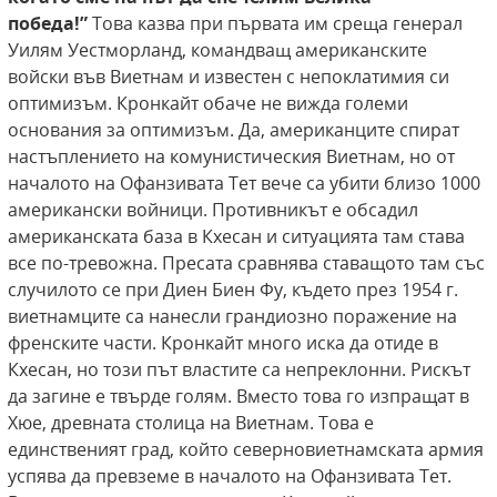
победа!”
Това казва при първата им среща генерал
Уилям Уестморланд, командващ американските
войски във Виетнам и известен с непоклатимия си
оптимизъм. Кронкайт обаче не вижда големи
основания за оптимизъм. Да, американците спират
настъплението на комунистическия Виетнам, но от
началото на Офанзивата Тет вече са убити близо 1000
американски войници. Противникът е обсадил
американската база в Кхесан и ситуацията там става
все по-тревожна. Пресата сравнява ставащото там със
случилото се при Диен Биен Фу, където през 1954 г.
виетнамците са нанесли грандиозно поражение на
френските части. Кронкайт много иска да отиде в
Кхесан, но този път властите са непреклонни. Рискът
да загине е твърде голям. Вместо това го изпращат в
Хюе, древната столица на Виетнам. Това е
единственият град, който северновиетнамската армия
успява да превземе в началото на Офанзивата Тет.