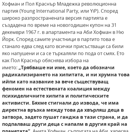
Хофман и Пол Краснър Младежка революционна
партия (Young International Party, или YiP). Според
широко разпространената версия партията е
създадена по време на новогодишен купон на 31
декември 1967 г. в апартамента на Аби Хофман в Ню
Йорк. Според самите участници в партито това е
станало едва след като всички присъстващи са били
яко напушени и са се търкаляли по пода от смях. Ето
как Пол Краснър обяснява избора на
името:
„Трябваше ни име, което да обозначи
радикализирането на хипитата, и ни хрумна това
ийпи като
название за вече съществуващ
феномен на естествената коалиция между
психиделичните
хипита и политическите
активисти. Бяхме
стигнали до извода, че има
директна връзка
между това да хвърляш деца в
затвора, задето
пушат ганджа в тази страна, и да
подпалваш
други деца с напалм в другия край на
планетата”.
Анита Хофман, съпругата на Аби, харесва