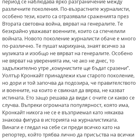
период се наблюдава ярко разграничение между
различните поколения. По-възрастните журналисти,
особено тези, които са отразявали сраженията през
Втората световна война, вярват на генералите. Те
безкрайно уважават военните, които са спечелили
войната. Новото поколение журналисти обаче е много
по-различно. Те пушат марихуана, знаят всичко за
музиката и изобщо не вярват на генералите. Особено
не вярват на уверенията им, че ако не днес, то
задължително утрe „комунистите ще бъдат сразени”.
Уолтър Кронкайт принадлежи към старото поколение,
но дори и той започва да подозира, че правителството
и военните, на които е свикнал да вярва, не казват
истината. Ето защо решава да види с очите си какво се
случва. Въпреки огромната популярност, която има,
Кронкайт никога не се е възприемал като някаква
знакова фигура в историята на журналистиката.
Винаги е гледал на себе си преди всичко като на
репортер, който трябва лично да присъства на всички