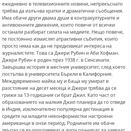
ежедневно в телевизионните новини, непрекъснато
трябва да излъчва кратки и драматични съобщения.
Има обаче други двама души в контракултурните и
антивоенните движения, които повече от всички
останали разбират силата на медиите. Нещо повече,
те постоянно измислят атрактивни събития, които
просто няма как да не предизвикат интереса на
журналистите. Това са Джери Рубин и Аби Хофман.
Джери Рубин е роден през 1938 г. в Синсинати.
Завършва история в местния университет, след което
постъпва в университета Бъркли в Калифорния.
Междувременно майка му и баща му умират в
разстояние на десет месеца и Джери трябва да се
грижи за 13-годишния си брат Джил. Като част от
образованието на малкия Джил планира да го отведе
в Индия, изключително популярна дестинация в
средите на младите неконформистки настроени
американци в онзи период. Роднините им обаче
твърдо се възпротивяват и дори планират да заведат