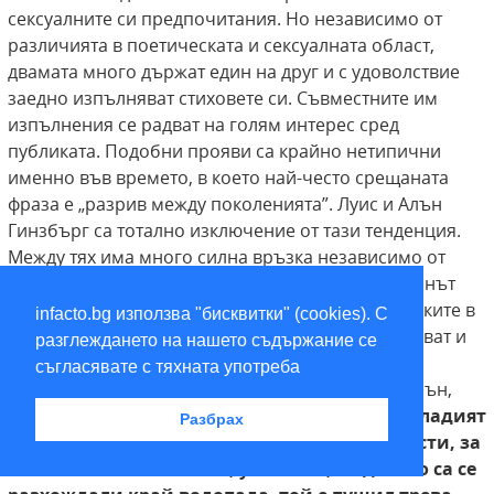
сексуалните си предпочитания. Но независимо от
различията в поетическата и сексуалната област,
двамата много държат един на друг и с удоволствие
заедно изпълняват стиховете си. Съвместните им
изпълнения се радват на голям интерес сред
публиката. Подобни прояви са крайно нетипични
именно във времето, в което най-често срещаната
фраза е „разрив между поколенията”. Луис и Алън
Гинзбърг са тотално изключение от тази тенденция.
Между тях има много силна връзка независимо от
факта, че бащата винаги е в костюм от туид, а синът
носи широки ризи и гердани. Разбира се, разликите в
infacto.bg използва "бисквитки" (cookies). С
светоусещанията между поколенията се проявяват и
разглеждането на нашето съдържание се
между баща и син Гинзбърг. По време на едно
съгласявате с тяхната употреба
публично четене в Патерсън, където е роден Алън,
двамата разказват как са прекарали деня.
По-младият
Разбрах
Гинзбърг, който
обича да добавя подробности, за
които никой
не го пита, уточнява, че докато са се