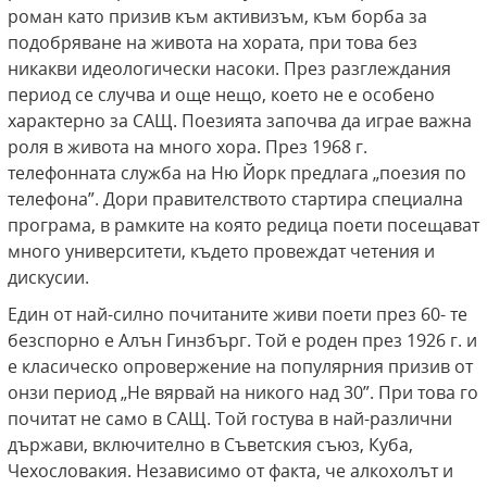
роман като призив към активизъм, към борба за
подобряване на живота на хората, при това без
никакви идеологически насоки. През разглеждания
период се случва и още нещо, което не е особено
характерно за САЩ. Поезията започва да играе важна
роля в живота на много хора. През 1968 г.
телефонната служба на Ню Йорк предлага „поезия по
телефона”. Дори правителството стартира специална
програма, в рамките на която редица поети посещават
много университети, където провеждат четения и
дискусии.
Един от най-силно почитаните живи поети през 60- те
безспорно е Алън Гинзбърг. Той е роден през 1926 г. и
е класическо опровержение на популярния призив от
онзи период „Не вярвай на никого над 30”. При това го
почитат не само в САЩ. Той гостува в най-различни
държави, включително в Съветския съюз, Куба,
Чехословакия. Независимо от факта, че алкохолът и