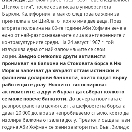
„Психология”, после се записва в университета
Бъркли, Калифорния, а малко след това се жени за
приятелката си Шийла, от която има две деца. През
втората половина на 60-те години Аби Хофман вече е
едно от най-разпознаваемите лица в антивоенните и
контракултурните среди. На 24 август 1967 г. той
извършва една от най-запомнящите се свои
акции.
Заедно с няколко други активисти
проникват на балкона на Стоковата борса в Ню
Йорк и започват да хвърлят оттам
истински и
фалшиви доларови банкноти, които падат върху
работещите долу. Някои от
тях освиркват
активистите, а други бързат
да съберат колкото
се може повече банкноти.
До вечерта новината е
разпространена в целия свят, а шефовете на борсата
дават 20 000 долара за непробиваемо стъкло, което да
изолира балкона от залата долу. През юли същата тази
година Аби Хофман се жени за втори път. Във „Вилидж