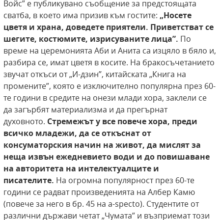
Войс” е публикувано съобщение за предстоящата
сватба, в което има призив към гостите:
„Носете
цветя и храна, доведете
приятели. Приветстват се
шегите, костюмите, изрисуваните лица”.
По
време на церемонията Аби и Анита са изцяло в бяло и,
разбира се, имат цветя в косите. На бракосъчетанието
звучат откъси от „И-дзин”, китайската „Книга на
промените”, която е изключително популярна през 60-
те години в средите на онези млади хора, заклели се
да загърбят материализма и да прегърнат
духовното.
Стремежът у все
повече хора, преди
всичко младежи, да се откъснат от
консуматорския начин на живот,
да мислят за
неща извън ежедневието води и
до повишаване
на авторитета на интелектуалците и
писателите.
На огромна популярност през 60-те
години се радват произведенията на Албер Камю
(повече за него в бр. 45 на а-specto). Студентите от
различни държави четат „Чумата” и възприемат този