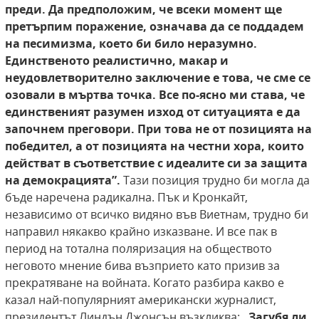
преди. Да
предположим, че всеки момент ще
претърпим
поражение, означава да се поддадем
на песимизма, което би било неразумно.
Единственото реалистично, макар и
неудовлетворително
заключение е това, че сме се
озовали в мъртва
точка. Все по-ясно ми става, че
единственият
разумен изход от ситуацията е да
започнем
преговори. При това не от позицията на
победител, а от позицията на честни хора, които
действат в съответствие с идеалите си за защита
на демокрацията”.
Тази позиция трудно би могла да
бъде наречена радикална. Пък и Кронкайт,
независимо от всичко видяно във Виетнам, трудно би
направил някакво крайно изказване. И все пак в
период на тотална поляризация на обществото
неговото мнение бива възприето като призив за
прекратяване на войната. Когато разбира какво е
казал най-популярният американски журналист,
президентът Линдън Джонсън възкликва:
„Загубя ли