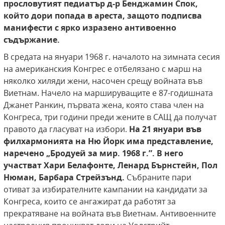
прословутият педиатър д-р Бенджамин Спок,
който дори попада в ареста, защото
подписва
манифести с ярко изразено антивоенно
съдържание.
В средата на януари 1968 г. началото на зимната сесия
на американския Конгрес е отбелязано с марш на
няколко хиляди жени, насочен срещу войната във
Виетнам. Начело на маршируващите е 87-годишната
Джанет Ранкин, първата жена, която става член на
Конгреса, три години преди жените в САЩ да получат
правото да гласуват на избори.
На 21 януари във
филхармонията на Ню Йорк има представление,
наречено „Бродуей за мир. 1968 г.”. В него
участват
Хари Белафонте, Ленард Бърнстейн, Пол
Нюман, Барбара Стрейзънд.
Събраните пари
отиват за избирателните кампании на кандидати за
Конгреса, които се ангажират да работят за
прекратяване на войната във Виетнам. Антивоенните