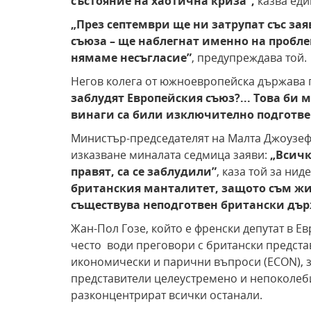
състояние на хаотична криза
”
,
казва еди
„През септември ще ни затрупат със за
съюза –
ще наблегнат именно на проблем
нямаме несъгласие
”
, предупреждава той.
Негов колега от южноевропейска държава 
заблудят Европейския съюз?... Това би 
винаги са били изключително подготве
Министър-председателят на Малта Джоузеф 
изказване миналата седмица заяви:
„Всичк
правят, са се заблудили
”
, каза той за ни
британския манталитет, защото съм жи
съществува неподготвен британски дъ
Жан-Пол Гозе, който е френски депутат в Е
често води преговори с британски представ
икономически и парични въпроси (ECON), з
представители целеустремено и непоколеб
разконцентрират всички останали.