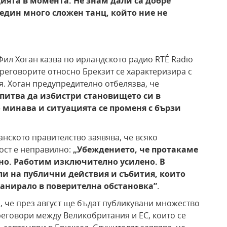
цията в момента. Не знам дали са добре
 един много сложен танц, който ние не
Фил Хоган казва по ирландското радио RTÉ Radio
реговорите относно Брекзит се характеризира с
я. Хоган предупредително отбелязва, че
питва да избистри становището си в
о минава и ситуацията се променя с бързи
нското правителство заявява, че всяко
ност е неправилно:
„Убеждението, че протакаме
но. Работим изключително усилено. В
ли на публични действия и събития, които
ланирало в поверителна обстановка
”
.
, че през август ще бъдат публикувани множество
еговори между Великобритания и ЕС, които се