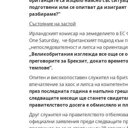
британците са изцяло наясно със ситуа
подготвени или се опитват да изиграят
разбираме?
”
Състояние на застой
Ирландският комисар на земеделието в ЕС 
One Saturday, че британският подход към п
„непоследователност и липса на ориентаци
„Великобритания изглежда все още се о
преговорите за Брекзит, докато времет
темпове
”
.
Опитен и високопоставен служител на брита
впечатление за хаос и липса на компетент
през последната година е напълно греш
следващите месеци ще станете свидете
правителството досега е обмисляло и п
Друг служител на правителството отбелязва
официални заявления преди следващите пр