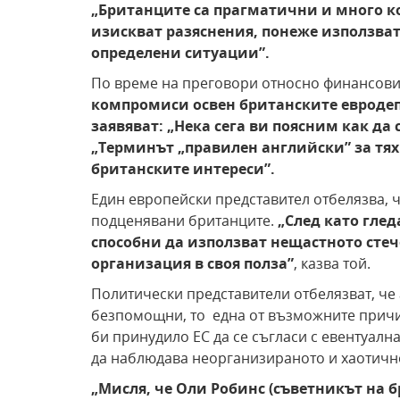
„Британците са прагматични и много 
изискват разяснения, понеже използват
определени ситуации
”
.
По време на преговори относно финансови 
компромиси освен британските евродеп
заявяват: „Нека сега ви поясним как да
„Терминът „правилен английски
”
за тях
британските интереси
”
.
Един европейски представител отбелязва, ч
подценявани британците.
„След като глед
способни да използват нещастното стеч
организация в своя полза
”
, казва той.
Политически представители отбелязват, че 
безпомощни, то една от възможните причин
би принудило ЕС да се съгласи с евентуалн
да наблюдава неорганизираното и хаотично
„Мисля, че Оли Робинс (съветникът на 