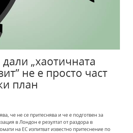
 дали „хаотичната
ит” не е просто част
ки план
ва, че не се притеснява и че е подготвен за
изация в Лондон е резултат от раздора в
ломати на ЕС изпитват известно притеснение по