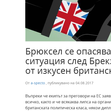
Брюксел се опасява
ситуация след Брекз
от изкусен британс
От
a-specto
,
публикувано на
04.08.2017
Въпреки че екипът за преговори на ЕС заявя
всичко, както и че всякаква липса на орган
британската политическа класа, някои дип