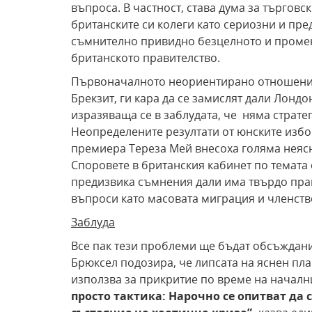
въпроса. В частност, става дума за търговс
британските си колеги като сериозни и пре
съмнително привидно безцелното и промен
британското правителство.
Първоначалното неориентирано отношение 
Брекзит, ги кара да се замислят дали Лонд
изразяваща се в заблудата, че няма страте
Неопределените резултати от юнските избор
премиера Тереза Мей внесоха голяма неясн
Споровете в британския кабинет по темата 
предизвика съмнения дали има твърдо пра
въпроси като масовата миграция и членство
Заблуда
Все пак тези проблеми ще бъдат обсъждани 
Брюксел подозира, че липсата на яснен пла
използва за прикритие по време на начал
просто тактика: Нарочно се опитват да 