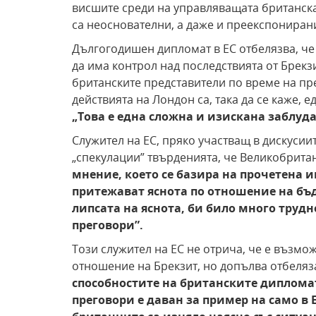
висшите среди на управляващата британска
са неоснователни, а даже и преекспониран
Дългогодишен дипломат в ЕС отбелязва, че 
да има контрол над последствията от Брекзи
британските представители по време на пре
действията на Лондон са, така да се каже, е
„Това е една сложна и изискана заблуд
Служител на ЕС, пряко участващ в дискусии
„спекулации” твърденията, че Великобритан
мнение, което се базира на прочетена 
притежават яснота по отношение на бъ
липсата на яснота, би било много трудн
преговори
”
.
Този служител на ЕС не отрича, че е възмо
отношение на Брекзит, но допълва отбеляза
способностите на британските диплома
преговори е даван за пример на само в Е