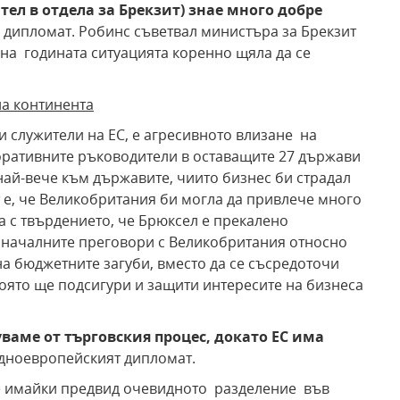
тел в отдела за Брекзит) знае много добре
дипломат. Робинс съветвал министъра за Брекзит
 на годината ситуацията коренно щяла да се
на континента
и служители на ЕС, е агресивното влизане на
оративните ръководители в оставащите 27 държави
най-вече към държавите, чиито бизнес би страдал
 е, че Великобритания би могла да привлече много
ра с твърдението, че Брюксел е прекалено
оначалните преговори с Великобритания относно
на бюджетните загуби, вместо да се съсредоточи
която ще подсигури и защити интересите на бизнеса
ваме от търговския процес, докато ЕС има
адноевропейският дипломат.
че имайки предвид очевидното разделение във