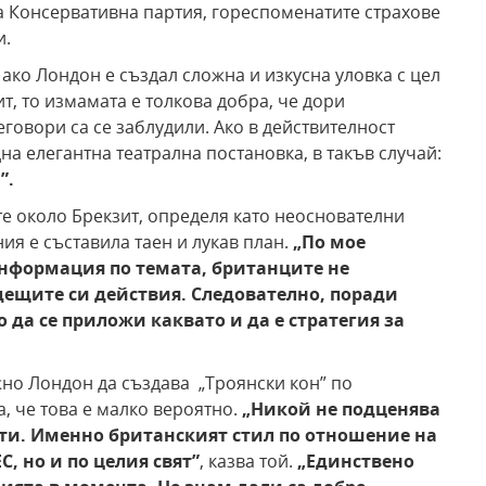
 Консервативна партия, гореспоменатите страхове
и.
ако Лондон е създал сложна и изкусна уловка с цел
т, то измамата е толкова добра, че дори
говори са се заблудили. Ако в действителност
дна елегантна театрална постановка, в такъв случай:
а
”
.
те около Брекзит, определя като неоснователни
ия е съставила таен и лукав план.
„По мое
информация по темата, британците не
дещите си действия. Следователно, поради
о да се приложи каквато и да е стратегия за
жно Лондон да създава „Троянски кон” по
, че това е малко вероятно.
„Никой не подценява
ти. Именно британският стил по отношение на
С, но и по целия свят
”
, казва той.
„Единствено