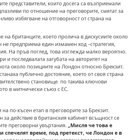
ките представители, които досега са възприемали
дпазливи по отношение на преговорите, смятат за
ливо избягване на отговорност от страна на
на британците, което пролича в дискусиите около
он не предприема един измамен ход –стратегия,
гия. На пръв поглед, това изглежда малко вероятно.
и и последвалата загубата на авторитет на
ота около позициите на Лондон относно Брекзит.
станаха публично достояние, което от своя страна
вителствено становище по такива ключови
то в митнически съюз с ЕС.
на по-късен етап в преговорите за Брекзит.
н за действие в британския кабинет всъщност се
ните преговорни увъртания.
„Мисля че това е
си спечелят време,
под претекст, че Лондон е в