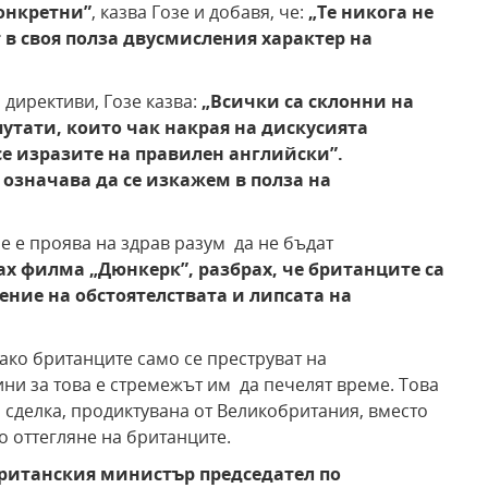
конкретни
”
, казва Гозе и добавя, че:
„Те никога не
 в своя полза двусмисления характер на
директиви, Гозе казва:
„Всички са склонни на
утати, които чак накрая на дискусията
 се изразите на правилен английски
”
.
 означава да се изкажем в полза на
е е проява на здрав разум да не бъдат
ах филма „Дюнкерк”, разбрах, че британците са
ение на обстоятелствата и липсата на
ако британците само се преструват на
и за това е стремежът им да печелят време. Това
а сделка, продиктувана от Великобритания, вместо
 оттегляне на британците.
британския министър председател по