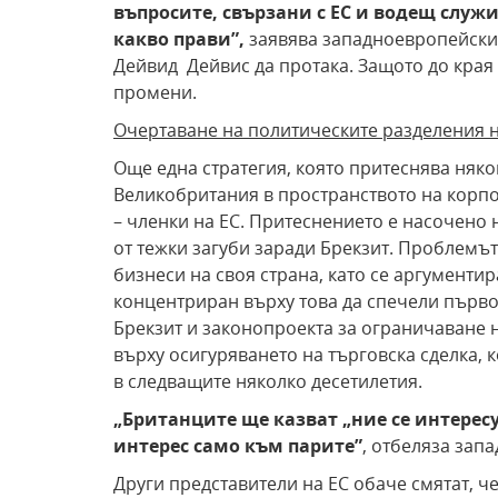
въпросите, свързани с ЕС и водещ служи
какво прави
”
,
заявява западноевропейски 
Дейвид Дейвис да протака. Защото до края
промени.
Очертаване на политическите разделения 
Още една стратегия, която притеснява няко
Великобритания в пространството на корп
– членки на ЕС. Притеснението е насочено 
от тежки загуби заради Брекзит. Проблемът
бизнеси на своя страна, като се аргументи
концентриран върху това да спечели първ
Брекзит и законопроекта за ограничаване 
върху осигуряването на търговска сделка, 
в следващите няколко десетилетия.
„Британците ще казват „ние се интересу
интерес само към парите
”
, отбеляза зап
Други представители на ЕС обаче смятат, 