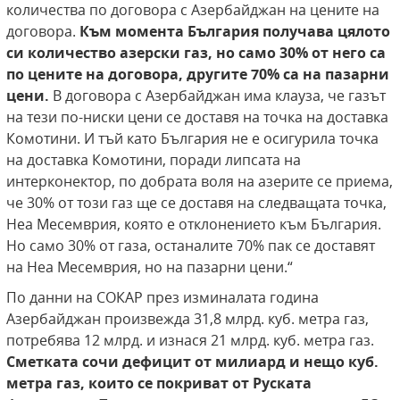
количества по договора с Азербайджан на цените на
договора.
Към момента България получава цялото
си количество азерски газ, но само 30% от него са
по цените на договора, другите 70% са на пазарни
цени.
В договора с Азербайджан има клауза, че газът
на тези по-ниски цени се доставя на точка на доставка
Комотини. И тъй като България не е осигурила точка
на доставка Комотини, поради липсата на
интерконектор, по добрата воля на азерите се приема,
че 30% от този газ ще се доставя на следващата точка,
Неа Месемврия, която е отклонението към България.
Но само 30% от газа, останалите 70% пак се доставят
на Неа Месемврия, но на пазарни цени.“
По данни на СОКАР през изминалата година
Азербайджан произвежда 31,8 млрд. куб. метра газ,
потребява 12 млрд. и изнася 21 млрд. куб. метра газ.
Сметката сочи дефицит от милиард и нещо куб.
метра газ, които се покриват от Руската