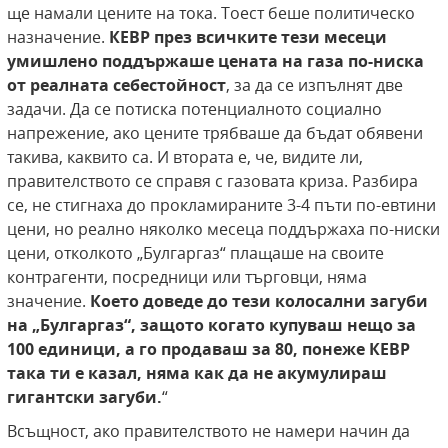
ще намали цените на тока. Тоест беше политическо
назначение.
КЕВР през всичките тези месеци
умишлено поддържаше цената на газа по-ниска
от реалната себестойност
, за да се изпълнят две
задачи. Да се потиска потенциалното социално
напрежение, ако цените трябваше да бъдат обявени
такива, каквито са. И втората е, че, видите ли,
правителството се справя с газовата криза. Разбира
се, не стигнаха до прокламираните 3-4 пъти по-евтини
цени, но реално няколко месеца поддържаха по-ниски
цени, отколкото „Булгаргаз“ плащаше на своите
контрагенти, посредници или търговци, няма
значение.
Което доведе до тези колосални загуби
на „Булгаргаз“, защото когато купуваш нещо за
100 единици, а го продаваш за 80, понеже КЕВР
така ти е казал, няма как да не акумулираш
гигантски загуби.
“
Всъщност, ако правителството не намери начин да