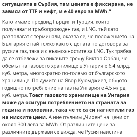
ситуацията в Сърбия, там цената е фиксирана, не
зависи от
TTF
и нефт, и е 40 евро за
MWh
.“
Като имаме предвид Гърция и Турция, които
получават и тръбопроводен газ, и LNG, тъй като
разполагат с терминали, оказва се, че положението на
България е най-тежко както с цената по договора за
руския газ, така и с възможностите за LNG. Тук трябва
да се отбележи за викачите срещу Виктор Орбан, че
обемът на газовото хранилище в Унгария е 6,4 млрд.
куб. метра, многократно по-голямо от българското
хранилище. По думите на Явор Куюмджиев, общото
годишно потребление на газ на Унгария е 4,5 млрд.
куб. метра.
Тоест газовото хранилище на Унгария
може да осигури потреблението на страната за
година и половина, така че те са си нагнетили газ
на ниските цени.
А ние пълним „Чирен“ на цени от
около 300 лева за MWh. От различните цени за
различните държави се вижда, че Русия наистина