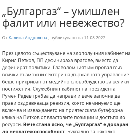
„Булгаргаз“ – умишлен
фалит или невежество?
От
Калина Андролова
,
публикувано на
11.08.2022
През цялото съществуване на злополучния кабинет на
Кирил Петков, ПП дефинираха врагове, вместо да
дефинират политики. Главоломният им провал във
всички възможни сектори на държавното управление
беше прикриван от медийно словоблудство за велики
постижения. Служебният кабинет на президента
Румен Радев трябва да направи и вече започна да
прави оздравяваща ревизия, която неминуемо ще
включва и изваждането на приятелската бутафорна
клика на Петков от властовите позиции и достъпа до
ресурси.
Вече стана ясно, че „Булгаргаз“ е докаран
до неплатежоспособност.
Буквално за няколко