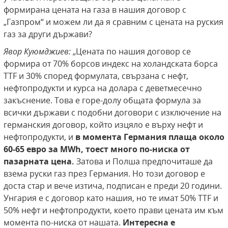
формирана цената на газа в нашия договор с
„Газпром“ и можем ли да я сравним с цената на руския
газ за други държави?
Явор Куюмджиев:
„Цената по нашия договор се
формира от 70% борсов индекс на холандската борса
TTF и 30% според формулата, свързана с нефт,
нефтопродукти и курса на долара с деветмесечно
закъснение. Това е горе-долу общата формула за
всички държави с подобни договори с изключение на
германския договор, който изцяло е върху нефт и
нефтопродукти, и
в момента Германия плаща около
60-65 евро за
MWh, тоест много по-ниска от
пазарната
цена
.
Затова и Полша предпочиташе да
взема руски газ през Германия. Но този договор е
доста стар и вече изтича, подписан е преди 20 години.
Унгария е с договор като нашия, но те имат 50% TTF и
50% нефт и нефтопродукти, което прави цената им към
момента по-ниска от нашата.
Интересна е