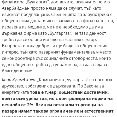
финансира „Булгаргаз“, доставките, включително и от
Азербайджан просто няма да се случат, тъй като
изискват предплащане. Съмненията за злоупотреба с
обществения доставчик се засилват на фона на тезата,
изразена из медиите, че не е необходимо да има
държавна фирма като „Булгаргаз“, че тази дейност
трябва да се остави изцяло на частния сектор.
Въпросът е това добре ли ще бъде за обществения
интерес, тъй като пазарният фундаментализъм често
се конфронтира със социалните отговорности, които
едно общество трябва да упражнява, за да създава
благоденствие.
Явор Куюмджиев:
„Компанията „Булгаргаз“ е търговско
дружество, собственик е държавата. По Закона за
енергетиката
това е т.нар. обществен доставчик,
който осигурява газ, но с контролирана норма на
печалба от 2%.
Всички останали търговци на
пазара нямат такова ограничение и естественият