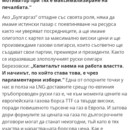
мотиватор при тях е максимализиране на
печалбата.“
Ако „Булгаргаз“ отпадне със своята роля, няма да
имаме истински пазар с поевтиняване на ресурса
както ни уверяват посредниците, а ще имаме
олигопол с картел за максимално високи цени и ще
произвеждаме газови олигарси, които съответно ще
създават свои партии, премиери и президенти. Както
се изразяваше злополучният руски олигарх
Березовски:
„Капиталът наема на работа властта.
И начинът, по който става това, е чрез
парламентарни избори.“
Една от
опорните точки у
нас в полза на LNG-доставките срещу по-евтиния
тръбопроводен руски газ е, че към момента цените на
европейската газова борса TTF са твърде високи,
поради повишеното търсене на газ в Европа. И затова
дори формулите за цената на газа по дългосрочните
договори могат да станат неизгодни, тъй като в тях
участва и нарастващата борсова цена. Как е