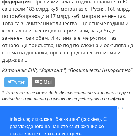
федерация.
През изминалата година страните от ЕС
са внесли 183 млрд. куб. метра газ от Русия, 166 млрд.
по тръбопроводи и 17 млрд. куб. метра втечнен газ.
Това са значителни количества. Ще отнеме години и
колосални инвестиции в терминали, за да бъде
заменен този обем. И истината е, че руският газ
отново ще присъства, но под по-сложна и оскъпяваща
форма на доставки, през посреднически фирми и
държави...
Източник: БНР, "Хоризонт", "Политически Некоректно"
Twitter
E-Mail
* Този текст не може да бъде препечатван и копиран в други
медии без изричното разрешение на редакцията на
infacto
Булгаргаз
,
Газпром
,
Явор Куюмджиев
,
LNG
,
Кирил Петков
infacto.bg използва "бисквитки" (cookies). С
разглеждането на нашето съдържание се
съгласявате с тяхната употреба