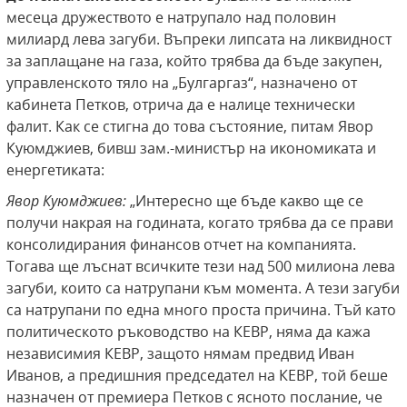
месеца дружеството е натрупало над половин
милиард лева загуби. Въпреки липсата на ликвидност
за заплащане на газа, който трябва да бъде закупен,
управленското тяло на „Булгаргаз“, назначено от
кабинета Петков, отрича да е налице технически
фалит. Как се стигна до това състояние, питам Явор
Куюмджиев, бивш зам.-министър на икономиката и
енергетиката:
Явор Куюмджиев:
„Интересно ще бъде какво ще се
получи накрая на годината, когато трябва да се прави
консолидирания финансов отчет на компанията.
Тогава ще лъснат всичките тези над 500 милиона лева
загуби, които са натрупани към момента. А тези загуби
са натрупани по една много проста причина. Тъй като
политическото ръководство на КЕВР, няма да кажа
независимия КЕВР, защото нямам предвид Иван
Иванов, а предишния председател на КЕВР, той беше
назначен от премиера Петков с ясното послание, че