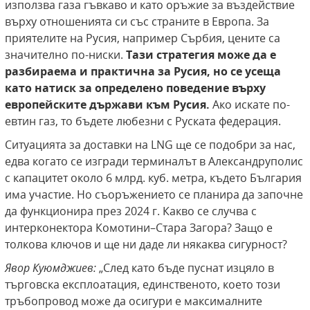
използва газа гъвкаво и като оръжие за въздействие
върху отношенията си със страните в Европа. За
приятелите на Русия, например Сърбия, цените са
значително по-ниски.
Тази стратегия може да е
разбираема и практична за Русия, но се усеща
като натиск за определено поведение върху
европейските държави към Русия.
Ако искате по-
евтин газ, то бъдете любезни с Руската федерация.
Ситуацията за доставки на LNG ще се подобри за нас,
едва когато се изгради терминалът в Александруполис
с капацитет около 6 млрд. куб. метра, където България
има участие. Но съоръжението се планира да започне
да функционира през 2024 г. Какво се случва с
интерконектора Комотини–Стара Загора? Защо е
толкова ключов и ще ни даде ли някаква сигурност?
Явор Куюмджиев:
„След като бъде пуснат изцяло в
търговска експлоатация, единственото, което този
тръбопровод може да осигури е максималните