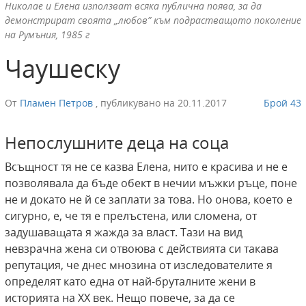
Николае и Елена използват всяка публична поява, за да
демонстрират своята „любов” към подрастващото поколение
на Румъния, 1985 г
Чаушеску
От
Пламен Петров
,
публикувано на
20.11.2017
Брой 43
Непослушните деца на соца
Всъщност тя не се казва Елена, нито е красива и не е
позволявала да бъде обект в нечии мъжки ръце, поне
не и докато не й се заплати за това. Но онова, което е
сигурно, е, че тя е прелъстена, или сломена, от
задушаващата я жажда за власт. Тази на вид
невзрачна жена си отвоюва с действията си такава
репутация, че днес мнозина от изследователите я
определят като една от най-бруталните жени в
историята на ХХ век. Нещо повече, за да се