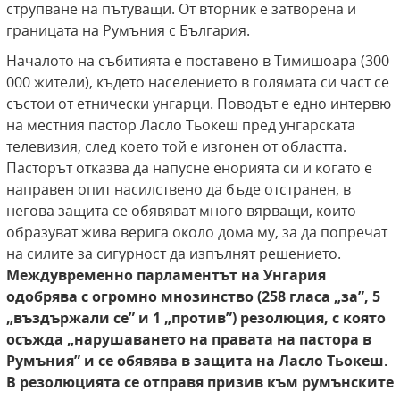
струпване на пътуващи. От вторник е затворена и
границата на Румъния с България.
Началото на събитията е поставено в Тимишоара (300
000 жители), където населението в голямата си част се
състои от етнически унгарци. Поводът е едно интервю
на местния пастор Ласло Тьокеш пред унгарската
телевизия, след което той е изгонен от областта.
Пасторът отказва да напусне енорията си и когато е
направен опит насилствено да бъде отстранен, в
негова защита се обявяват много вярващи, които
образуват жива верига около дома му, за да попречат
на силите за сигурност да изпълнят решението.
Междувременно парламентът на Унгария
одобрява с огромно мнозинство (258 гласа „за”, 5
„въздържали се” и 1 „против”) резолюция, с която
осъжда „нарушаването на правата на пастора в
Румъния” и се обявява в защита на Ласло Тьокеш.
В резолюцията се отправя призив
към румънските