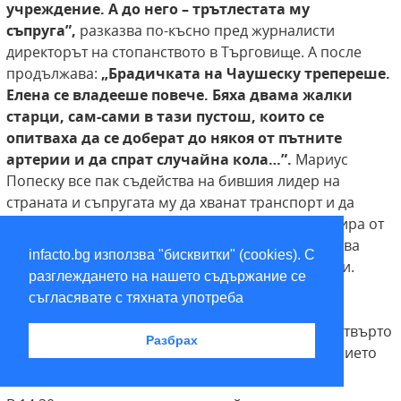
учреждение. А до него –
трътлестата му
съпруга”,
разказва по-късно пред журналисти
директорът на стопанството в Търговище. А после
продължава:
„Брадичката на Чаушеску трепереше.
Елена се владееше повече. Бяха
двама жалки
старци, сам-сами в тази пустош,
които се
опитваха да се доберат до някоя от пътните
артерии и да спрат случайна кола…”.
Мариус
Попеску все пак съдейства на бившия лидер на
страната и съпругата му да хванат транспорт и да
стигнат до града. Но веднага след това телефонира от
канцеларията си до кметството, където уведомява
infacto.bg използва "бисквитки" (cookies). С
администрацията да очаква неподозирани гости.
разглеждането на нашето съдържание се
Нещо повече, Попеску се свързва и с единия от
съгласявате с тяхната употреба
екипите на националната телевизия. Ефирът е
прекъснат за извънредна емисия новини. От четвърто
Разбрах
телевизионно студио е обявено местонахождението
на Николае и Елена Чаушеску.