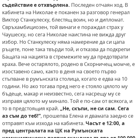
съдействие е отхвърлена.
Последен отчаян ход. В
кабинета на Николае е поканен за разговор генерал
Виктор Станкулеску, блестящ воин, но и дипломат.
Свръхамбициозен, той винаги е пораждал страх у
Чаушеску, но сега Николае наистина не вижда друг
избор. Но Станкулеску няма намерение да си цапа
ръцете, поне така твърди той, и отказва да подкрепи
Бащата на нацията в стремежите му да предотврати
краха. Вече остарялото, родено в Скорничещ момче, е
изоставено само, както в деня на своето първо
стъпване в румънската столица, когато е едва на 10
години. Но ако тогава пред него е стояло цялото му
бъдеще, макар и неизвестно, сега насрещу му се
изправя цялото му минало. Той е по-сам от всякога, и
то в предстоящия край.
„Не, скъпи, не си сам. Сега
аз съм до теб!”
, прошепва Елена и двамата заедно се
отправят към изхода на кабинета.
Часът е 12:00, а
пред централата на ЦК на Румънската