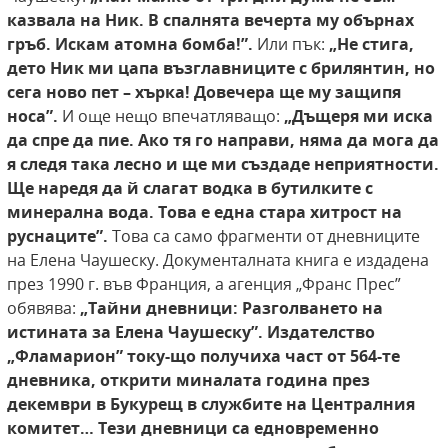
казвала на Ник. В спалнята вечерта му
обърнах
гръб. Искам атомна бомба!”.
Или пък:
„Не стига,
дето Ник ми цапа възглавниците с
брилянтин, но
сега ново пет – хърка! Довечера ще му защипя
носа”.
И още нещо впечатляващо:
„Дъщеря ми иска
да спре да пие. Ако тя го направи, няма да мога да
я следя така лесно и ще
ми създаде неприятности.
Ще наредя да й слагат водка в бутилките с
минерална вода. Това е
една стара хитрост на
руснаците”.
Това са само фрагменти от дневниците
на Елена Чаушеску. Документалната книга е издадена
през 1990 г. във Франция, а агенция „Франс Прес”
обявява:
„Тайни дневници:
Разголването на
истината за Елена Чаушеску”. Издателство
„Фламарион” току-що получиха
част от 564-те
дневника, открити миналата
година през
декември в Букурещ в службите на
Централния
комитет… Тези дневници са едновременно