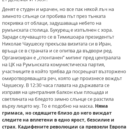
Денят е студен и мрачен, но все пак някой лъч на
зимното слънце си пробива път през тънката
покривка от облаци, задушаваща небето на
румънската столица. Букурещ е изпълнен с хора.
Заради случващото се в Тимишоара президентът
Николае Чаушеску прекъсва визитата си в Иран,
връща се в страната и се опитва да въдвори ред.
Организиран е „спонтанен” митинг пред централата
на ЦК на Румънската комунистическа партия,
участниците в който трябва да посрещнат възторжено
омиротворяващата реч, която ще произнесе вождът
Чаушеску. В 12:30 часа главата на държавата се
изправя на централния балкон към площада и
светлината на бледото зимно слънце се разстила
върху лицето му. То е подобно на маска.
Няма
гримаса, но седящите близо до него
виждат
следите на вплетени в едно ярост, безсилие и
страх. Кадифените революции са превзели Европа