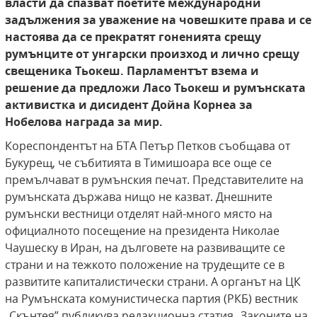
власти да спазват поетите
международни
задължения за уважение на човешките права и се
настоява да се прекратят
гоненията срещу
румънците от унгарски произход и лично срещу
свещеника Тьокеш. Парламентът взема и
решение да предложи Ласо
Тьокеш и румънската
активистка и дисидент
Дойна Корнеа за
Нобелова награда за мир.
Кореспондентът на БТА Петър Петков съобщава от
Букурещ, че събитията в Тимишоара все още се
премълчават в румънския печат. Представителите на
румънската държава нищо не казват. Днешните
румънски вестници отделят най-много място на
официалното посещение на президента Николае
Чаушеску в Иран, на дълговете на развиващите се
страни и на тежкото положение на трудещите се в
развитите капиталистически страни. А органът на ЦК
на Румънската комунистическа партия (РКБ) вестник
„Скънтея” публикува редакционна статия „Законите на