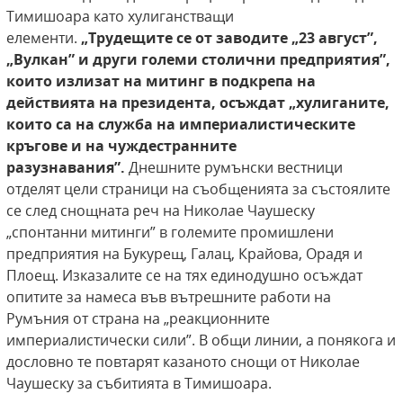
Тимишоара като хулиганстващи
елементи.
„Трудещите се от заводите „23 август”,
„Вулкан” и други големи столични предприятия”,
които излизат на митинг в подкрепа на
действията на президента, осъждат „хулиганите,
които са на служба на империалистическите
кръгове и на чуждестранните
разузнавания”.
Днешните румънски вестници
отделят цели страници на съобщенията за състоялите
се след снощната реч на Николае Чаушеску
„спонтанни митинги” в големите промишлени
предприятия на Букурещ, Галац, Крайова, Орадя и
Плоещ. Изказалите се на тях единодушно осъждат
опитите за намеса във вътрешните работи на
Румъния от страна на „реакционните
империалистически сили”. В общи линии, а понякога и
дословно те повтарят казаното снощи от Николае
Чаушеску за събитията в Тимишоара.