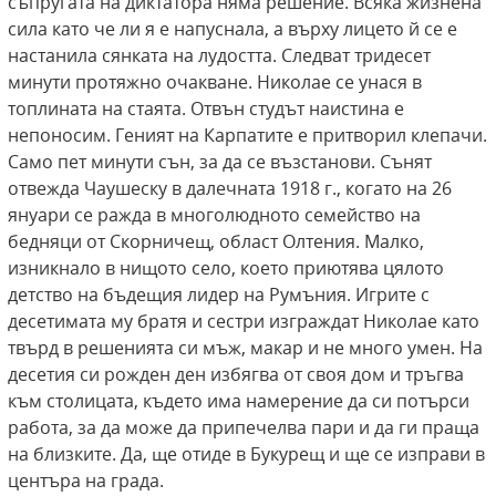
съпругата на диктатора няма решение. Всяка жизнена
сила като че ли я е напуснала, а върху лицето й се е
настанила сянката на лудостта. Следват тридесет
минути протяжно очакване. Николае се унася в
топлината на стаята. Отвън студът наистина е
непоносим. Геният на Карпатите е притворил клепачи.
Само пет минути сън, за да се възстанови. Сънят
отвежда Чаушеску в далечната 1918 г., когато на 26
януари се ражда в многолюдното семейство на
бедняци от Скорничещ, област Олтения. Малко,
изникнало в нищото село, което приютява цялото
детство на бъдещия лидер на Румъния. Игрите с
десетимата му братя и сестри изграждат Николае като
твърд в решенията си мъж, макар и не много умен. На
десетия си рожден ден избягва от своя дом и тръгва
към столицата, където има намерение да си потърси
работа, за да може да припечелва пари и да ги праща
на близките. Да, ще отиде в Букурещ и ще се изправи в
центъра на града.