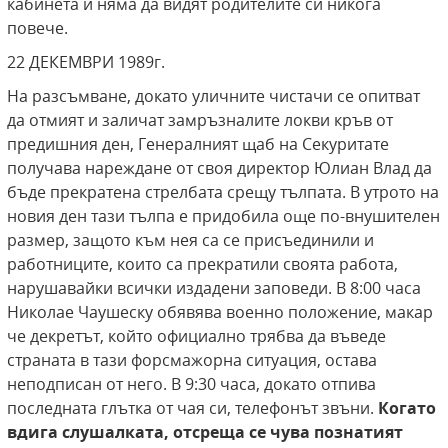
кабинета и няма да видят родителите си никога
повече.
22 ДЕКЕМВРИ 1989г.
На разсъмване, докато уличните чистачи се опитват
да отмият и заличат замръзналите локви кръв от
предишния ден, Генералният щаб на Секуритате
получава нареждане от своя директор Юлиан Влад да
бъде прекратена стрелбата срещу тълпата. В утрото на
новия ден тази тълпа е придобила още по-внушителен
размер, защото към нея са се присъединили и
работниците, които са прекратили своята работа,
нарушавайки всички издадени заповеди. В 8:00 часа
Николае Чаушеску обявява военно положение, макар
че декретът, който официално трябва да въведе
страната в тази форсмажорна ситуация, остава
неподписан от него. В 9:30 часа, докато отпива
последната глътка от чая си, телефонът звъни.
Когато
вдига слушалката,
отсреща се чува познатият