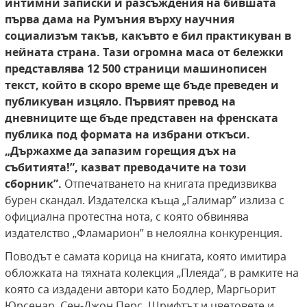
интимни записки и разсъждения на
бившата
първа дама на Румъния върху научния
социализъм такъв, какъвто е бил практикуван в
нейната страна. Тази огромна маса от
бележки
представлява 12 500 страници машинописен
текст, който в скоро време ще бъде
преведен и
публикуван изцяло. Първият превод
на
дневниците ще бъде представен на френската
публика под формата на избрани откъси.
„Държахме да запазим горещия дъх на
събитията!”, казват преводачите на този
сборник”.
Отпечатването на книгата предизвиква
бурен скандал. Издателска къща „Галимар” излиза с
официална протестна нота, с която обвинява
издателство „Фламарион” в нелоялна конкуренция.
Поводът е самата корица на книгата, която имитира
обложката на тяхната колекция „Плеяда”, в рамките на
която са издадени автори като Бодлер, Маргьорит
Юрсенар, Сен-Джон Перс. Шрифтът и цветовете и