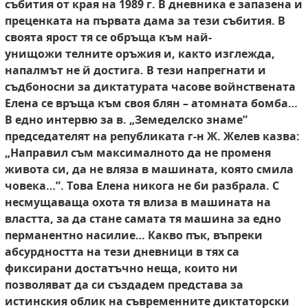
събития
от края на 1989 г. В дневника е запазена и
преценката на първата дама за тези събития. В
своята ярост тя се обръща към най-
унищожи телните оръжия и, както изглежда,
напалмът
не й достига. В тези напрегнати и
съдбоносни
за диктатурата часове войнствената
Елена
се връща към своя блян – атомната бомба…
В
едно интервю за в. „Земеделско знаме”
председателят на републиката г-н Ж. Желев казва:
„Направил съм максималното да не променя
живота си, да не вляза в машината, която смила
човека…”. Това Елена никога не би разбрала.
С
несмущаваща охота тя влиза в машината
на
властта, за да стане самата тя машина за
едно
перманентно насилие… Какво пък, въпреки
абсурдността на тези дневници в тях са
фиксирани достатъчно неща, които ни
позволяват да си създадем представа за
истинския
облик на съвременните диктаторски