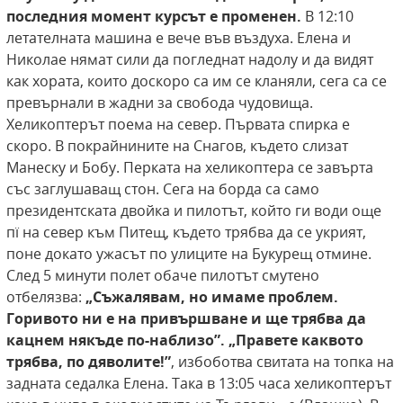
последния момент курсът е променен.
В 12:10
летателната машина е вече във въздуха. Елена и
Николае нямат сили да погледнат надолу и да видят
как хората, които доскоро са им се кланяли, сега са се
превърнали в жадни за свобода чудовища.
Хеликоптерът поема на север. Първата спирка е
скоро. В покрайнините на Снагов, където слизат
Манеску и Бобу. Перката на хеликоптера се завърта
със заглушаващ стон. Сега на борда са само
президентската двойка и пилотът, който ги води още
пї на север към Питещ, където трябва да се укрият,
поне докато ужасът по улиците на Букурещ отмине.
След 5 минути полет обаче пилотът смутено
отбелязва:
„Съжалявам, но имаме проблем.
Горивото ни е
на привършване и ще трябва да
кацнем някъде
по-наблизо”. „Правете каквото
трябва, по дяволите!”
, избоботва свитата на топка на
задната седалка Елена. Така в 13:05 часа хеликоптерът