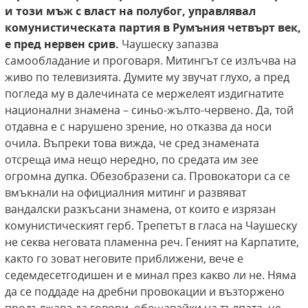
и този мъж с власт на полубог, управлявал
комунистическата партия в Румъния
четвърт век,
е пред нервен срив.
Чаушеску запазва
самообладание и проговаря. Митингът се излъчва на
живо по телевизията. Думите му звучат глухо, а пред
погледа му в далечината се мержелеят издигнатите
национални знамена – синьо-жълто-червено. Да, той
отдавна е с нарушено зрение, но отказва да носи
очила. Въпреки това вижда, че сред знамената
отсреща има нещо нередно, по средата им зее
огромна дупка. Обезобразени са. Провокатори са се
вмъкнали на официалния митинг и развяват
вандалски разкъсани знамена, от които е изрязан
комунистическият герб. Трепетът в гласа на Чаушеску
не секва неговата пламенна реч. Геният на Карпатите,
както го зоват неговите приближени, вече е
седемдесетгодишен и е минал през какво ли не. Няма
да се поддаде на дребни провокации и възторжено