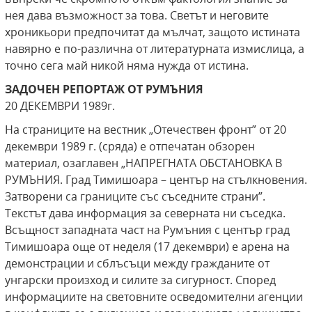
нея дава възможност за това. Светът и неговите
хроникьори предпочитат да мълчат, защото истината
навярно е по-различна от литературната измислица, а
точно сега май никой няма нужда от истина.
ЗАДОЧЕН РЕПОРТАЖ ОТ РУМЪНИЯ
20 ДЕКЕМВРИ 1989г.
На страниците на вестник „Отечествен фронт” от 20
декември 1989 г. (сряда) е отпечатан обзорен
материал, озаглавен „НАПРЕГНАТА ОБСТАНОВКА В
РУМЪНИЯ. Град Тимишоара – център на стълкновения.
Затворени са границите със съседните страни”.
Текстът дава информация за северната ни съседка.
Всъщност западната част на Румъния с център град
Тимишоара още от неделя (17 декември) е арена на
демонстрации и сблъсъци между гражданите от
унгарски произход и силите за сигурност. Според
информациите на световните осведомителни агенции