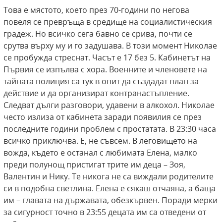
Това е мястото, което през 70-години по негова
повеля се превръща в средище на социалистическия
градеж. Но всичко сега бавно се срива, почти се
срутва върху му и го задушава. В този момент Николае
се пробужда стреснат. Часът е 17 без 5. Кабинетът на
Първия се изпълва с хора. Военните и членовете на
тайната полиция са тук в опит да създадат план за
действие и да организират контранастъпление.
Следват дълги разговори, удавени в алкохол. Николае
често излиза от кабинета заради появилия се през
последните години проблем с простатата. В 23:30 часа
всичко приключва. Е, не съвсем. В леговището на
вожда, където е останал с любимата Елена, малко
преди полунощ пристигат трите им деца – Зоя,
Валентин и Нику. Те никога не са виждали родителите
си в подобна светлина. Елена е сякаш отчаяна, а баща
им – главата на държавата, обезкървен. Поради мерки
за сигурност точно в 23:55 децата им са отведени от