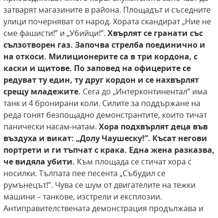
затварят магазините в района. Площадът и съседните
улици почерняват от народ. Хората скандират „Ние не
сме фашисти!” и „Убийци!”.
Хвърлят се гранати със
сълзотворен газ. Започва стрелба поединично и
на откоси. Милиционерите са в три кордона, с
каски
и щитове. По заповед на офицерите се
редуват
ту един, ту друг кордон и се нахвърлят
срещу младежите.
Сега до „Интерконтинентал” има
танк и 4 бронирани коли. Силите за поддържане на
реда гонят безпощадно демонстрантите, които тичат
панически насам-натам.
Хора подхвърлят деца
във
въздуха и викат: „Долу Чаушеску!”. Късат
негови
портрети и ги тъпчат с крака. Една
жена разказва,
че видяла убити.
Към площада се стичат хора с
носилки. Тълпата пее песента „Събудил се
румънецът!”. Чува се шум от двигателите на тежки
машини – танкове, изстрели и експлозии.
Антиправителствената демонстрация продължава и