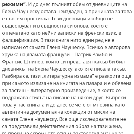
режими”.
И до днес пълният обем от дневниците на
Елена Чаушеску остава неиздаден, а причината за това
е съвсем простичка. Тези дневници изобщо не
съществуват и в същността си онова, което е
отпечатано като нейни записки на френски език, е
фалшификация. В тази книга нито един ред не е
написан от самата Елена Чаушеску. Всичко е авторова
хрумка на двамата французи – Патрик Рамбо и
Франсис Шпинер, които си представят какъв би бил
дневникът на Елена Чаушеску, ако тя е писала такъв.
Разбира се, тази „литературна измама” е разкрита още
при самото излизане на книгата на пазара и е обявена
за пастиш – литературно произведение, в което се
подражава стилът на писане на някой друг. Въпреки
това у нас книгата и до днес се чете от мнозина като
автентична документална колекция от мисли на
самата Елена Чаушеску. Все още изследователите не
са представили действителния образ на тази жена,
въпреки че скромното откъм фактология знание за