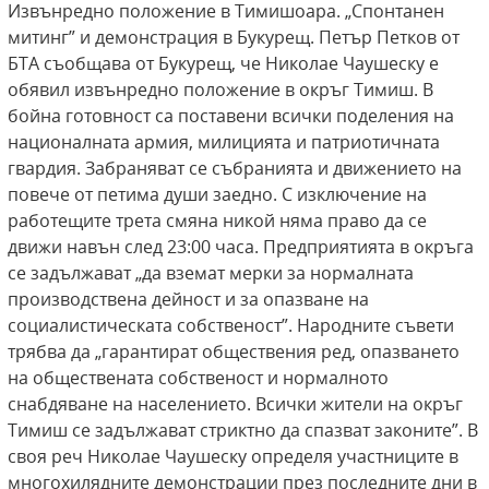
Извънредно положение в Тимишоара. „Спонтанен
митинг” и демонстрация в Букурещ. Петър Петков от
БТА съобщава от Букурещ, че Николае Чаушеску е
обявил извънредно положение в окръг Тимиш. В
бойна готовност са поставени всички поделения на
националната армия, милицията и патриотичната
гвардия. Забраняват се събранията и движението на
повече от петима души заедно. С изключение на
работещите трета смяна никой няма право да се
движи навън след 23:00 часа. Предприятията в окръга
се задължават „да вземат мерки за нормалната
производствена дейност и за опазване на
социалистическата собственост”. Народните съвети
трябва да „гарантират обществения ред, опазването
на обществената собственост и нормалното
снабдяване на населението. Всички жители на окръг
Тимиш се задължават стриктно да спазват законите”. В
своя реч Николае Чаушеску определя участниците в
многохилядните демонстрации през последните дни в