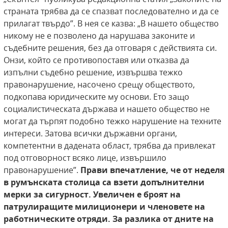
страната трябва да се спазват последователно и да се
прилагат твърдо”. В нея се казва: „В нашето общество
никому не е позволено да нарушава законите и
съдебните решения, без да отговаря с действията си.
Онзи, който се противопоставя или отказва да
изпълни съдебно решение, извършва тежко
правонарушение, насочено срещу обществото,
подкопава юридическите му основи. Ето защо
социалистическата държава и нашето общество не
могат да търпят подобно тежко нарушение на техните
интереси. Затова всички държавни органи,
компетентни в дадената област, трябва да привлекат
под отговорност всяко лице, извършило
правонарушение”.
Прави впечатление, че от неделя
в румънската столица са взети допълнителни
мерки за сигурност. Увеличен е броят на
патрулиращите милиционери и членовете на
работническите отряди. За разлика от дните
на