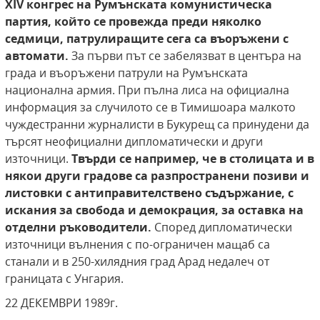
ХІV конгрес на Румънската комунистическа
партия, който се провежда преди няколко
седмици, патрулиращите сега са въоръжени с
автомати.
За първи път се забелязват в центъра на
града и въоръжени патрули на Румънската
национална армия. При пълна лиса на официална
информация за случилото се в Тимишоара малкото
чуждестранни журналисти в Букурещ са принудени да
търсят неофициални дипломатически и други
източници.
Твърди се например, че в столицата и в
някои други
градове са разпространени позиви и
листовки
с антиправителствено съдържание, с
искания
за свобода и демокрация, за оставка на
отделни
ръководители.
Според дипломатически
източници вълнения с по-ограничен мащаб са
станали и в 250-хилядния град Арад недалеч от
границата с Унгария.
22 ДЕКЕМВРИ 1989г.