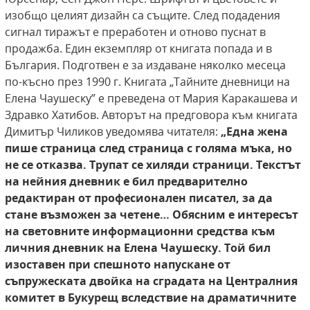
изобщо целият дизайн са същите. След подадения
сигнал тиражът е преработен и отново пуснат в
продажба. Един екземпляр от книгата попада и в
България. Подготвен е за издаване няколко месеца
по-късно през 1990 г. Книгата „Тайните дневници на
Елена Чаушеску” е преведена от Мария Каракашева и
Здравко Хатибов. Авторът на предговора към книгата
Димитър Чиликов уведомява читателя:
„Една жена
пише страница след
страница с голяма мъка, но
не се отказва. Трупат се хиляди страници. Текстът
на нейния
дневник е бил предварително
редактиран от
професионален писател, за да
стане възможен
за четене… Обясним е интересът
на световните информационни средства към
личния дневник на Елена Чаушеску. Той бил
изоставен при
спешното напускане от
съпружеската двойка
на сградата на Централния
комитет в Букурещ вследствие на драматичните