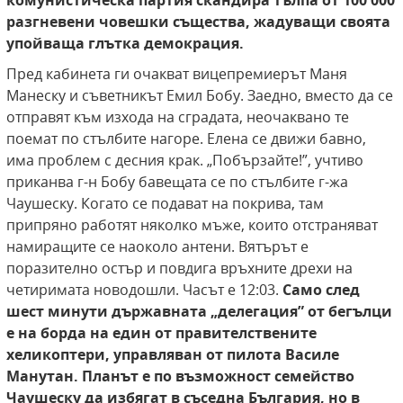
комунистическа партия скандира тълпа от 100 000
разгневени човешки същества, жадуващи своята
упойваща глътка демокрация.
Пред кабинета ги очакват вицепремиерът Маня
Манеску и съветникът Емил Бобу. Заедно, вместо да се
отправят към изхода на сградата, неочаквано те
поемат по стълбите нагоре. Елена се движи бавно,
има проблем с десния крак. „Побързайте!”, учтиво
приканва г-н Бобу бавещата се по стълбите г-жа
Чаушеску. Когато се подават на покрива, там
припряно работят няколко мъже, които отстраняват
намиращите се наоколо антени. Вятърът е
поразително остър и повдига връхните дрехи на
четиримата новодошли. Часът е 12:03.
Само след
шест минути държавната „делегация” от бегълци
е на борда на един
от правителствените
хеликоптери, управляван от пилота Василе
Манутан. Планът е по
възможност семейство
Чаушеску да избягат в
съседна България, но в