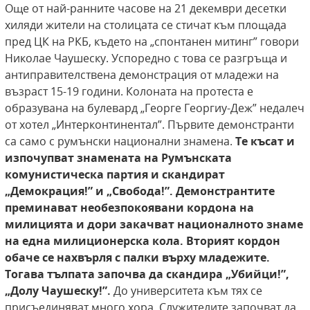
Още от най-ранните часове на 21 декември десетки
хиляди жители на столицата се стичат към площада
пред ЦК на РКБ, където на „спонтанен митинг” говори
Николае Чаушеску. Успоредно с това се разгръща и
антиправителствена демонстрация от младежи на
възраст 15-19 години. Колоната на протеста е
образувана на булевард „Георге Георгиу-Деж” недалеч
от хотел „Интерконтинентал”. Първите демонстранти
са само с румънски национални знамена.
Те късат и
изпочупват знамената на Румънската
комунистическа партия и скандират
„Демокрация!” и
„Свобода!”. Демонстрантите
преминават необезпокоявани кордона на
милицията и дори закачват националното знаме
на една милиционерска кола. Вторият кордон
обаче се нахвърля
с палки върху младежите.
Тогава тълпата започва да скандира „Убийци!”,
„Долу Чаушеску!”.
До университета към тях се
присъединяват много хора. Служителите започват да