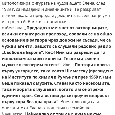
митологизира фигурата на чудовището Елена, след
1989 г. са издадени и дневниците й. Те разкриват
нечовешката й природа и демоните, населяващи ума
и сърцето й. В тях тя сатанински
отбелязва:
„Предадоха
ми част от затворниците,
всички от унгарски произход, озовали
се на общо
основание в затвора
чрез доноси на съседи, че са
чужди
агенти, защото са слушали редовно радио
„Свободна Европа”. Кеф!
Ник ми разреши да ги
използвам за
моите опити. Те ще ми сменят
мухите в експериментите”.
Или:
„Повторих опита
върху
унгарците, така както Шимесеку (президент
на Института по химия в Румъния през 1969
г.) ми
беше показал с мухите. Става! Както
насекомите,
така и хората оглушават, когато им се отреже
единият крак. Сега остава да
се проучи въпросът
върху хора без два крака”.
Впечатляващи са и
описаните от Елена отношения в семейство
Чаушеску:
„Най-малко от три дни дума
не съм