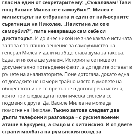
глас на един от
секретарите му: „Съжалявам! Тази
нощ Василе
Милеа се е самоубил!”. Милеа е
министърът на
отбраната и един от най-верните
съратници
на Николае. „Наистина ли се е
самоубил?”, пита
невярващо сам себе си
диктаторът.
И до днес никой не знае каква е истината
за това спонтанно решение за самоубийство на
генерал Милеа и дали изобщо става дума за такова.
Едва ли някога ще узнаем. Историята се пише от
документално потвърдени факти, а догадките остават в
ръцете на анализаторите. Поне дотогава, докато една
от догадките не намери трайно място в умовете на
обществото и не се превърне в договорена истина,
която при следващата политическа система се
подменя с друга. Да, Василе Милеа не може да
помогне на Николае.
Тъкмо
затова следват два
дълги телефонни разговора
– с руския военен
аташе в Букурещ, а също и
с китайския. И от двете
страни молбата на
румънския вожд за