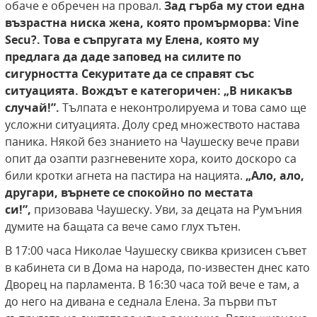
обаче е обречен на провал.
Зад гърба му стои една
възрастна ниска жена, която промърморва: Vine
Secu?.
Това е съпругата му Елена, която му
предлага да
даде заповед на силите по
сигурността Секуритате да се справят със
ситуацията. Вождът е
категоричен: „В никакъв
случай!”.
Тълпата е неконтролируема и това само ще
усложни ситуацията. Долу сред множеството настава
паника. Някой без знанието на Чаушеску вече прави
опит да озапти разгневените хора, които доскоро са
били кротки агнета на пастира на нацията.
„Ало, ало,
другари, върнете
се спокойно по местата
си!”,
призовава Чаушеску. Уви, за децата на Румъния
думите на бащата са вече само глух тътен.
В 17:00 часа Николае Чаушеску свиква кризисен съвет
в кабинета си в Дома на народа, по-известен днес като
Дворец на парламента. В 16:30 часа той вече е там, а
до него на дивана е седнала Елена. За първи път