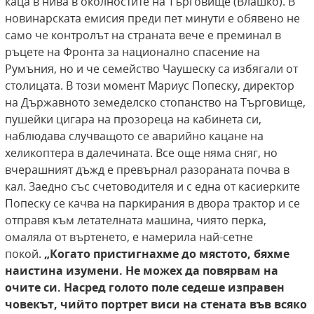
каца в нива в околностите на Търговище (Влашко). В
новинарската емисия преди пет минути е обявено не
само че контролът на страната вече е преминал в
ръцете на Фронта за национално спасение на
Румъния, но и че семейство Чаушеску са избягали от
столицата. В този момент Мариус Попеску, директор
на Държавното земеделско стопанство на Търговище,
пушейки цигара на прозореца на кабинета си,
наблюдава случващото се аварийно кацане на
хеликоптера в далечината. Все още няма сняг, но
вчерашният дъжд е превърнал разораната почва в
кал. Заедно със счетоводителя и с една от касиерките
Попеску се качва на паркирания в двора трактор и се
отправя към летателната машина, чиято перка,
омаляла от въртенето, е намерила най-сетне
покой.
„Когато пристигнахме до мястото, бяхме
наистина изумени. Не можех да
повярвам на
очите си. Насред голото поле седеше изправен
човекът, чийто портрет виси
на стената във всяко