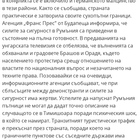
в конфликта се е включило и германското малцинство
в тези райони. Както се съобщава, страната
практически е затворила своите сухопътни граници.
Агенция „Франс Прес” от Будапеща информира, че
силите за сигурност в Румъния са приведени в
състояние на пълна готовност. В предаванията на
унгарската телевизия се отбелязва, че вълненията са
обхванали и градовете Брашов и Орадя, където
населението протестира срещу отношението на
властите по националния въпрос и незачитането на
техните права. Позовавайки се на очевидци,
информационните агенции съобщават, че при
сблъсъците между демонстранти и силите за
сигурност има жертви. Успелите да напуснат Румъния
пътници не могат да дадат точно описание на
случващото се в Тимишоара поради психическия шок,
в който се намират. Транзитният туристически трафик
е прекъснат през страната, поради което на
граничните пунктове със съседните държави има