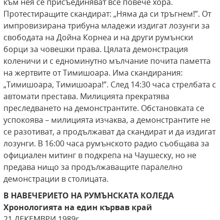
към нея се присъединяват все повече хора.
Протестиращите скандират: „Няма да си тръгнем!”. От
импровизирана трибуна младежи издигат лозунги за
свободата на Дойна Корнеа и на други румънски
борци за човешки права. Цялата демонстрация
коленичи и с едноминутно мълчание почита паметта
на жертвите от Тимишоара. Има скандирания:
„Тимишоара, Тимишоара!”. След 14:30 часа стрелбата с
автомати престава. Милицията прекратява
преследването на демонстрантите. Обстановката се
успокоява – милицията изчаква, а демонстрантите не
се разотиват, а продължават да скандират и да издигат
лозунги. В 16:00 часа румънското радио съобщава за
официален митинг в подкрепа на Чаушеску, но не
предава нищо за продължаващите паралелно
демонстрации в столицата.
В НАВЕЧЕРИЕТО НА РУМЪНСКАТА КОЛЕДА
Хронологията на един кървав край
21 ДЕКЕМВРИ 1989г.