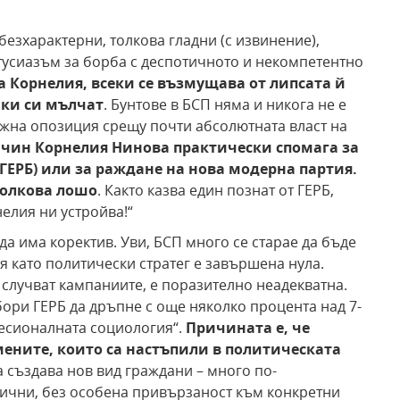
безхарактерни, толкова гладни (с извинение),
тусиазъм за борба с деспотичното и некомпетентно
 Корнелия, всеки се възмущава от липсата й
чки си мълчат
. Бунтове в БСП няма и никога не е
ожна опозиция срещу почти абсолютната власт на
ачин Корнелия Нинова практически спомага за
ГЕРБ) или за раждане на нова модерна партия.
толкова лошо
. Както казва един познат от ГЕРБ,
елия ни устройва!“
 да има коректив. Уви, БСП много се старае да бъде
като политически стратег е завършена нула.
а случват кампаниите, е поразително неадекватна.
ри ГЕРБ да дръпне с още няколко процента над 7-
фесионалната социология“.
Причината е, че
мените, които са настъпили в политическата
 създава нов вид граждани – много по-
тични, без особена привързаност към конкретни