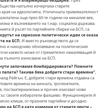
ушката й е алармиращо бездарна.
През
общества напълно изчерпаха старите
а края на идеологията. Утопичната привлекателност
азклатена още през 60-те години на миналия век,
изма и възникването на т.нар. социална държава.
нията й ръсят по партийните сбирки на БСП, са
крутът на сериозни политически идеи се оказа
та на БСП.
И вместо ръководството да се
нтно и находчиво обновяване на политическия
зточи каквото може от стремително намаляващия й
ва пълното износване на БСП.
 минути започваме бомбардировката? Помните
и папата? Такива бяха добрите стари времена“
,
алд Рейгън. Е, добрите стари времена отдавна са
 Новите времена на киноата, тротинетките,
те, постматериализма и прочее изискват нови
със своите избиратели фалшиво. Функционерите й
ческо клише, от празните партийни и досадно
о на БСП е като комедия от старите ленти –