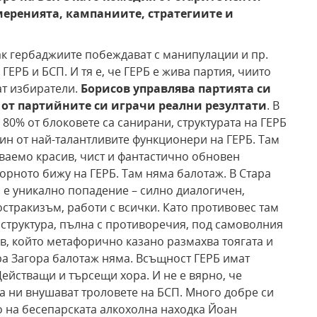
меренията, кампаниите, стратегиите и
как гербаджиите побеждават с манипулации и пр.
ЕРБ и БСП. И тя е, че ГЕРБ е жива партия, чиито
ат избиратели.
Борисов управлява партията си
 от партийните си играчи реални резултати
. В
0% от блоковете са санирани, структурата на ГЕРБ
ин от най-талантливите функционери на ГЕРБ. Там
аваемо красив, чист и фантастично обновен
орното бижу на ГЕРБ. Там няма балотаж. В Стара
 е уникално попадение – силно диалогичен,
стракизъм, работи с всички. Като противовес там
структура, пълна с противоречия, под самоволния
, който метафорично казано размахва тоягата и
ра Загора балотаж няма. Всъщност ГЕРБ имат
ействащи и търсещи хора. И не е вярно, че
да ни внушават троловете на БСП. Много добре си
 на бесепарската алкохолна находка Йоан