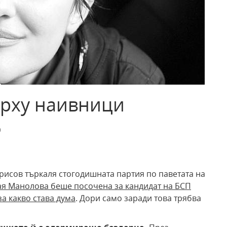
ърху наивници
9
рисов търкаля стогодишната партия по паветата на
я Манолова беше посочена за кандидат на БСП
а какво става дума
. Дори само заради това трябва