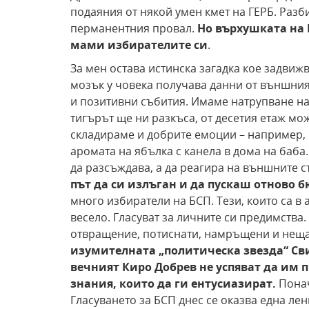
подаяния от някой умен кмет на ГЕРБ. Разбир
перманентния провал.
Но върхушката на 
мами избирателите си
.
За мен остава истинска загадка кое задви
мозък у човека получава данни от външния 
и позитивни събития. Имаме натрупване на 
тигърът ще ни разкъса, от десетия етаж мо
складираме и добрите емоции – например,
аромата на ябълка с канела в дома на баб
да разсъждава, а да реагира на външните с
път да си излъган и да пускаш отново б
много избиратели на БСП. Тези, които са в 
весело. Гласуват за личните си предимства. 
отвращение, потиснати, намръщени и нещ
изумителната „политическа звезда“ Сви
вечният Киро Добрев не успяват да им
знания, които да ги ентусиазират.
Понач
Гласуването за БСП днес се оказва една ле