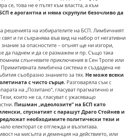
а се, това не е пътят към властта, а към
БСП е арогантна и няма скрупули безочливо да
жва решенията на избирателите на БСП. Лимбичният
свят и ги съхранява във вид на набор от негативни
знание за опасностите – огънят ще ни изгори,
же да паднем и да се размажем и пр. Също така
 помним слънчевите приключения в Сен Тропе или
а. Примитивната лимбична система е създадена не
ъбития съобразно знанието за тях.
Не може всеки
юлетината с чисто сърце.
Разговаряла съм с
апарата на „Позитано“, гласуват прагматично и
Тези, които не са, гласуват с ужасяващо
астни.
Пишман
„
идеолозите“ на БСП като
ленски, спуснатият с парашут Драго Стойнев и
 предложат необходимите политически тези и
ало електорат се отглежда и възпитава.
нивост на мисълта и деменция на действието, или