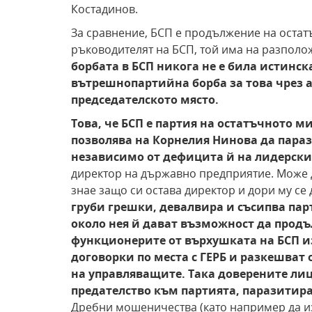
Костадинов.
За сравнение, БСП е продължение на остат
ръководителят на БСП, той има на разполо
борбата в БСП никога не е била истинск
вътрешнопартийна борба за това чрез 
председателското място.
Това, че БСП е партия на остатъчното м
позволява на Корнелия Нинова да параз
независимо от дефицита й на лидерски
директор на държавно предприятие. Може д
знае защо си остава директор и дори му се 
груби грешки, девалвира и съсипва пар
около нея й дават възможност да прод
функционерите от върхушката на БСП и
договорки по места с ГЕРБ и разкешват
на управляващите.
Така доверените лиц
предателство към партията, паразитира
Дребни мошеничества (като например да и