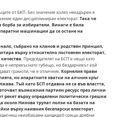
ъците от БКП. Без значение колко некадърен е
жение един дисциплиниран електорат.
Така че
а борба за избиратели. Винаги е била
апаратни машинации да се остане на
инало, събрано на кланов и родствен принцип,
итира върху относително постоянен електорат,
 качества.
Председателят на БСП е нещо като
а е непрекъснато губещо, но бездарникът кой
дават грамоти, че е отличник.
Корнелия прави
тията, но апаратните хватки на алчния кръг
ължава.
Тъй като БСП отдавна не са във властта,
зточват възможния партиен ресурс през лични
 от рекет върху определени политически грешки
а около Нинова трупат ползи на базата на
йки върху наивния бесепарски електорат.
здигнеш неизбираем кандидат) срещу дребни