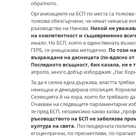
обратното.
Организациите на БСП по места са толкова 
толкова обезсърчени, че нямат никакъв ен
ръководство на Нинова.
Никой не уважава
на компетентност и същевременно вси
имало. Но БСП, която е единствената възм
ГЕРБ, се унищожава методично.
По този н
възраждане на десницата (по-вдясно от 
Последното всъщност, бих казала, не е 
апропо, много добър изборджия: „Нас Корн
За да е силнa една държава, властта трябва
немощна и демодирана опозиция. Корнелия 
Селекцията й на хора, които би трябвало д
Очаквам на следващите парламентарни избо
те пред БСП, независимо какво казва „про
ръководството на БСП не забелязва про
култура на света.
Постмодерната политика
егоцентрични, по-пресметливи, по-прагма