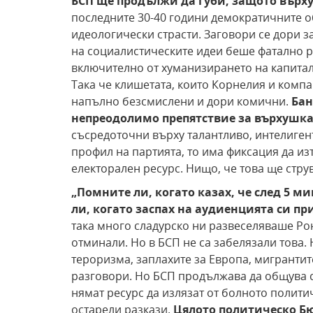
БСП ще продължи да губи, защото върх
последните 30-40 години демократичните 
идеологически страсти. Заговори се дори з
на социалистическите идеи беше фатално р
включително от хуманизирането на капитал
Така че клишетата, които Корнелия и компа
напълно безсмислени и дори комични.
Бан
непреодолимо препятствие за върхушка
съсредоточни върху талантливо, интелиге
профил на партията, то има фиксация да и
електорален ресурс. Нищо, че това ще стру
„Помните ли, когато казах, че след 5
ли, когато заспах на аудиенцията си пр
така много сладурско ни развеселяваше Рон
отминали. Но в БСП не са забелязали това.
тероризма, заплахите за Европа, мигранти
разговори. Но БСП продължава да общува 
нямат ресурс да излязат от болното полити
остарели разкази.
Цялото политическо Бюр