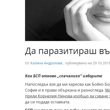
Да паразитираш в
От
Калина Андролова
,
публикувано на
29.10.201
Как БСП отново „спечелиха“ изборите
Напоследък взе да ми харесва как Бойко Бо
София и я прави объркана и разногледа.
Ма
преди Корнелия Нинова изобщо да схване з
да си подаде оставката.