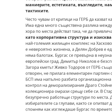
маниерите, естетиката, възгледите, на
тактиките.
Често чувам от критици на ГЕРБ да казват 
Има една много съществена разлика между Г
хора по места действат така, че да привлич
като корпоративна структура и изисква
най-големия жилищен комплекс на Хасково 8
е невероятно жизнена, а Делян Добрев е ед
няма балотаж. Бургас се превърна в неузн
европейски град. Димитър Николов е безсп
Загора кметът Живко Тодоров от ГЕРБ също
отворен, не прилага елементарен партиен о
БСП има напълно разбита организационна 
контрол на деморализирания Драго Стойнев
колекционира омрази срещу себе си. В Ста
безупречно работещи структури по места. Д
избирателите са глупави, както се опитват 
спомням как изглеждаше Бургас по времето