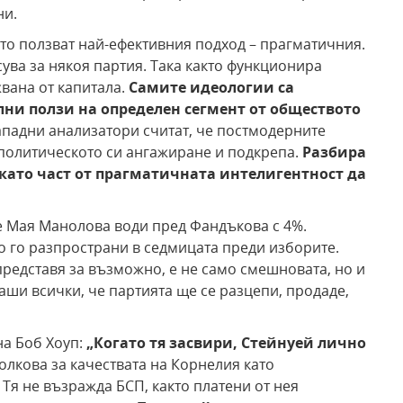
ни.
то ползват най-ефективния подход – прагматичния.
сува за някоя партия. Така както функционира
вана от капитала.
Самите идеологии са
ни ползи на определен сегмент от обществото
ападни анализатори считат, че постмодерните
 политическото си ангажиране и подкрепа.
Разбира
 като част от прагматичната интелигентност да
че Мая Манолова води пред Фандъкова с 4%.
о го разпространи в седмицата преди изборите.
представя за възможно, е не само смешновата, но и
аши всички, че партията ще се разцепи, продаде,
на Боб Хоуп:
„Когато тя засвири, Стейнуей лично
Толкова за качествата на Корнелия като
 Тя не възражда БСП, както платени от нея