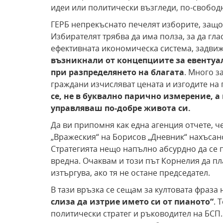
идеи или политически възгледи, по-свобод
ГЕРБ непрекъснато печелят изборите, защо
Избирателят трябва да има полза, за да гла
ефективната икономическа система, задвиж
възникнали от концепциите за евентуал
при разпределянето на благата
. Много з
граждани изчисляват цената и изгодите на
се, не в буквално парично измерение, а
управляваш по-добре живота си.
Да ви припомня как една агенция отчете, 
„Вражеския“ на Борисов „Дневник“ нахъсан
Стратегията нещо напълно абсурдно да се 
вредна. Очаквам и този път Корнелия да пл
изтъргува, ако тя не остане председател.
В тази връзка се сещам за култовата фраза 
слиза да изтрие името си от пианото“
. 
политически стратег и ръководител на БСП.