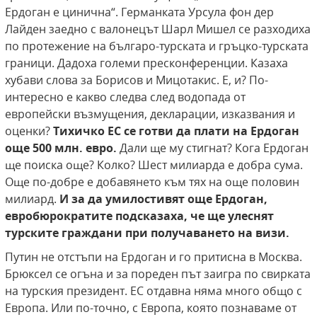
Ердоган е цинична“. Германката Урсула фон дер
Лайден заедно с валонецът Шарл Мишел се разходиха
по протежение на българо-турската и гръцко-турската
граници. Дадоха големи пресконференции. Казаха
хубави слова за Борисов и Мицотакис. Е, и? По-
интересно е какво следва след водопада от
европейски възмущения, декларации, изказвания и
оценки?
Тихичко ЕС се готви да плати на Ердоган
още 500 млн. евро.
Дали ще му стигнат? Кога Ердоган
ще поиска още? Колко? Шест милиарда е добра сума.
Още по-добре е добавянето към тях на още половин
милиард.
И за да умилостивят още Ердоган,
евробюрократите подсказаха, че ще улеснят
турските граждани при получаването на визи.
Путин не отстъпи на Ердоган и го притисна в Москва.
Брюксел се огъна и за пореден път заигра по свирката
на турския президент. ЕС отдавна няма много общо с
Европа. Или по-точно, с Европа, която познаваме от