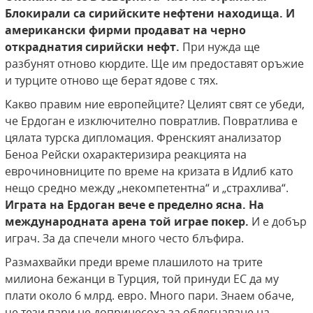
Блокирали са сирийските нефтени находища. И
американски фирми продават на черно
откраднатия сирийски нефт.
При нужда ще
разбунят отново кюрдите. Ще им предоставят оръжие
и турците отново ще берат ядове с тях.
Какво правим ние европейците? Целият свят се убеди,
че Ердоган е изключително повратлив. Повратлива е
цялата турска дипломация. Френският анализатор
Беноа Рейски охарактеризира реакцията на
еврочиновниците по време на кризата в Идлиб като
нещо средно между „некомпетентна“ и „страхлива“.
Играта на Ердоган вече е пределно ясна. На
международната арена той играе покер.
И е добър
играч. За да спечели много често блъфира.
Размахвайки преди време плашилото на трите
милиона бежанци в Турция, той принуди ЕС да му
плати около 6 млрд. евро. Много пари. Знаем обаче,
че тези пари не допринесоха за облегчаване на