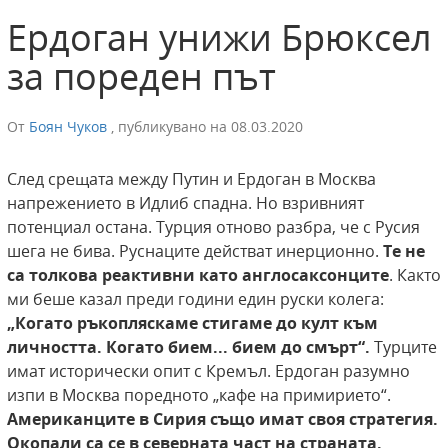
Ердоган унижи Брюксел
за пореден път
От
Боян Чуков
,
публикувано на
08.03.2020
След срещата между Путин и Ердоган в Москва
напрежението в Идлиб спадна. Но взривният
потенциал остана. Турция отново разбра, че с Русия
шега не бива. Руснаците действат инерционно.
Те не
са толкова реактивни като англосаксонците
. Както
ми беше казал преди години един руски колега:
„Когато ръкопляскаме стигаме до култ към
личността. Когато бием... бием до смърт“.
Турците
имат исторически опит с Кремъл. Ердоган разумно
изпи в Москва поредното „кафе на примирието“.
Американците в Сирия също имат своя стратегия.
Окопали са се в северната част на страната.