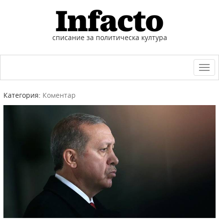
списание за политическа култура
Togg
navi
Категория:
Коментар