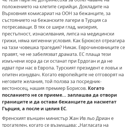
положението на клетите сирийци. Докладите на
Върховния комисариат на ООН за бежанците, за
състоянието на бежанските лагери в Турция са
потресаващи. В тях се шири глад, мизерия,
престъпност, изнасилвания, липса на медицински
грижи, няма хигиенни условия. Как Брюксел отреагира
на тази човешка трагедия? Никак. Еврочиновниците се
правят, че не забелязват драмата. ЕС плаща тези
измъчени хора да си останат при Ердоган и да не
идват при нас в Европа. Турският президент е ловък и
опитен изнудвач. Когато европейците не отговорят на
неговите желания, той ползва за посредник-
вестоносец, нашия премиер Борисов.
Когато
посланието не се приеме... заплашва да отвори
границите и да остави бежанците да насметат
Гърция, а после и целия ЕС
.
Френският външен министър Жан Ив льо Дриан е
трогателен, когато се възмущава: „Нагласата на