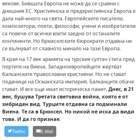
векове. Бившата Европа не може да се сравни с
днешния ЕС. Християнска и предхристиянска Европа е
дала най-много на света. Европейските писатели,
композитори, поети, философи, учени и изобретатели
са повече от всички взети заедно от останалите
континенти. Но брюкселските бюрократи отдавна не
се вълнуват от славното минало на тази Европа.
В края на 17 век армията на турския султан стига пред
портите на Виена. Западноевропейците жертват
балканските православни християни. Но не стават
поданици на Османската империя. Балканците обаче
стават. И все още имат историческа памет.
Днес, в 21
век, бушува Третата световна война, която е от
хибриден вид. Турците отдавна са подминали
Виена. Те са в Брюксел. Но никой не иска да види
това. И да го признае
.
Twitter
E-Mail