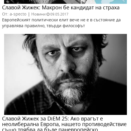
Славой Жижек: Макрон бе кандидат на страха
От: a-specto
|
Новини
09.05.2017
Европейският политически елит вече не е в състояние да
управлява правилно, твърди философът
Славой Жижек за DiEM 25: Ако врагът е
неолиберална Европа, нашето противодействие
също трябва да бъде паневропейскo