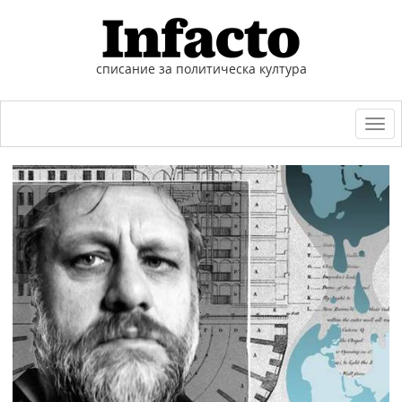
списание за политическа култура
Togg
navi