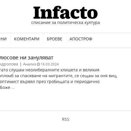
списание за политическа култура
ИНИ
КОМЕНТАРИ
БРОЕВЕ
АПОСТРОФ
люсове ни зануляват
ндролова
|
Анализ
16.03.2024
огато слушам неолибералните клишета и великия
апломб за спасяване на мигрантите, се сещам за оня виц,
 оптимист вървял през гробищата и периодично
Боже ...
RSS