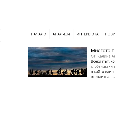
НАЧАЛО
АНАЛИЗИ
ИНТЕРВЮТА
НОВ
Многото п
От: Калина А
Всеки път, к
глобалистки 
в който един
възкликвал: „