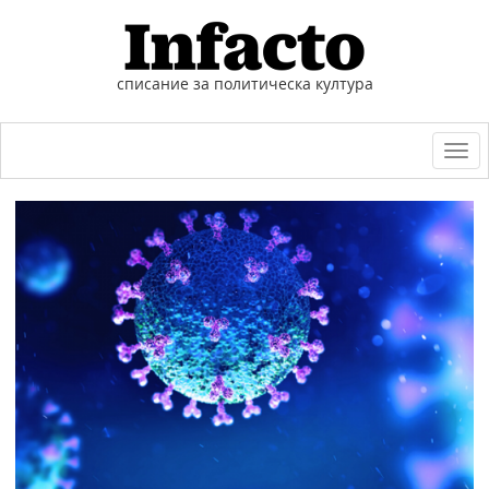
списание за политическа култура
Togg
navi