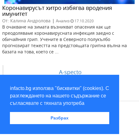
Коронавирусът хитро избягва вродения
имунитет
От: Калина Андролова
|
Анализ
17.10.2020
В очакване на зимата възникват опасения как ще
преодоляваме коронавирусната инфекция заедно с
обичайния грип. Учените в Северното полукълбо
прогнозират тежестта на предстоящата грипна вълна на
базата на това, което се ...
A-specto
infacto.bg използва "бисквитки" (cookies). С
разглеждането на нашето съдържание се
съгласявате с тяхната употреба
RSS
Разбрах
2026 © infacto