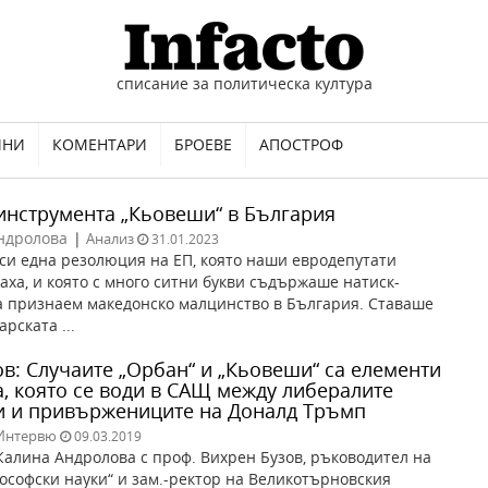
списание за политическа култура
ИНИ
КОМЕНТАРИ
БРОЕВЕ
АПОСТРОФ
 инструмента „Кьовеши“ в България
ндролова
|
Анализ
31.01.2023
си една резолюция на ЕП, която наши евродепутати
аха, и която с много ситни букви съдържаше натиск-
 признаем македонско малцинство в България. Ставаше
арската ...
в: Случаите „Орбан“ и „Кьовеши“ са елементи
а, която се води в САЩ между либералите
и и привържениците на Доналд Тръмп
Интервю
09.03.2019
алина Андролова с проф. Вихрен Бузов, ръководител на
ософски науки“ и зам.-ректор на Великотърновския