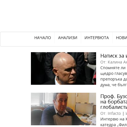
НАЧАЛО
АНАЛИЗИ
ИНТЕРВЮТА
НОВ
Натиск за
От: Калина А
Спомняте ли 
щедро гласув
препоръка да
дума, че бълг
Проф. Бузо
на борбат
глобалист
От: Infacto
|
Интервю на К
катедра „Фил