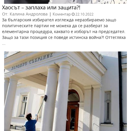
Хаосът – заплаха или защита?!
От: Калина Андролова
|
Коментар
22.10.2022
За българския избирател изглежда неразбираемо защо
политическите партии не можеха да се разберат за
елементарна процедура, каквато е изборът на председател.
Защо за тази позиция се поведе истинска война?! Оттегляха
...