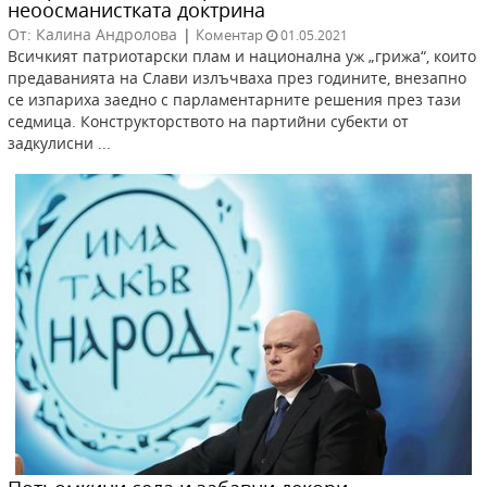
неоосманистката доктрина
От: Калина Андролова
|
Коментар
01.05.2021
Всичкият патриотарски плам и национална уж „грижа“, които
предаванията на Слави излъчваха през годините, внезапно
се изпариха заедно с парламентарните решения през тази
седмица. Конструкторството на партийни субекти от
задкулисни ...