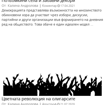
Потьомкини села и забавни декори
От: Калина Андролова
|
Коментар
17.04.2021
Демокрацията представлява възможността на мнозинството
обикновени хора да участват чрез избори, дискусии,
партийни и други организации във формирането на дневния
ред на обществото. Това обаче е един идеален модел ...
Цветната революция на олигарсите
От: Калина Андролова
|
Апостроф
21.07.2020