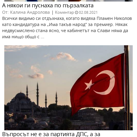
А някои ги пуснаха по пързалката
От: Калина Андролова
|
Коментар
02.08.2021
Всички видимо си отдъхнаха, когато видяха Пламен Николов
като кандидатура на „Има такъв народ“ за премиер. Някак
недвусмислено стана ясно, че кабинетът на Слави няма да
има нищо общо с ...
Въпросът не е за партията ДПС, а за