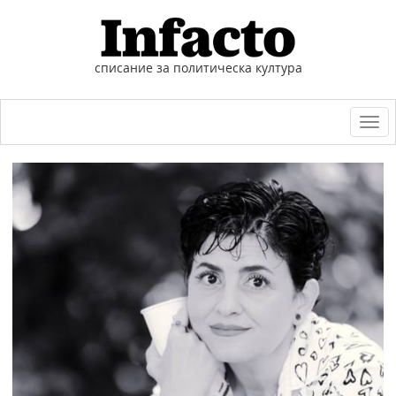
списание за политическа култура
Togg
navi