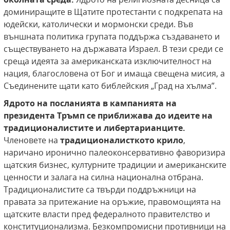
доминиращите в Щатите протестанти с подкрепата на
юдейски, католически и мормонски среди. Във
външната политика групата поддържа създаването и
съществуването на държавата Израел. В тези среди се
среща идеята за американската изключителност на
нация, благословена от Бог и имаща свещена мисия, а
Съединените щати като библейския „Град на хълма”.
Ядрото на посланията в кампанията на
президента Тръмп се приближава до идеите на
традиционалистите и либертарианците.
Членовете на
традиционалисткото крило
,
наричано иронично палеоконсервативно фаворизира
щатския бизнес, културните традиции и американските
ценности и залага на силна национална отбрана.
Традиционалистите са твърди поддръжници на
правата за притежание на оръжие, правомощията на
щатските власти пред федералното правителство и
конституционализма. Безкомпромисни противници на