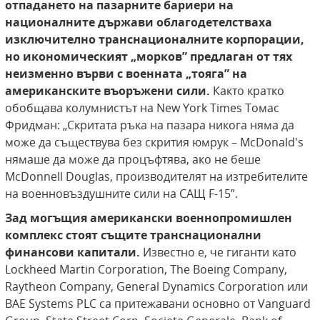
отпадането на пазарните бариери на
националните държави облагодетелстваха
изключително транснационалните корпорации,
но икономическият „морков” предлаган от тях
неизменно върви с военната „тояга” на
американските въоръжени сили.
Както кратко
обобщава колумнистът на New York Times Томас
Фридман: „Скритата ръка на пазара никога няма да
може да съществува без скрития юмрук – McDonald's
нямаше да може да процъфтява, ако не беше
McDonnell Douglas, производителят на изтребителите
на военновъздушните сили на САЩ F-15”.
Зад могъщия американски военнопромишлен
комплекс стоят същите транснационални
финансови капитали.
Известно е, че гиганти като
Lockheed Martin Corporation, The Boeing Company,
Raytheon Company, General Dynamics Corporation или
BAE Systems PLC са притежавани основно от Vanguard