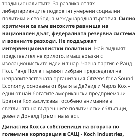
традиционалистите. За разлика от тях
либертарианците подкрепят умерени социални
политики и свободна международна търговия.
Силно
критични са към високите равнища на
национален дълг, федералната резервна система
и военните разходи. Не поддържат
интервенционалистки политики.
Най-видният
представител на крилото, имащ връзки с
изолационистките идеи и т.нар. Чаена партия е Ранд
Пол. Ранд Пол е първият избран председател на
неправителствената организация Citizens for a Sound
Economy, основана от братята Дейвид и Чарлз Кох –
едни от най-богатите американски предприемачи.
Братята Кох заслужават особено внимание в
светлината на вътрешните политически сблъсъци,
довели Доналд Тръмп на власт.
Династия Кох са собственици на втората по
големина корпорация в САЩ - Koch Industries,