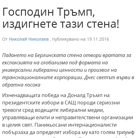
Господин Тръмп,
издигнете тази стена!
От
Николай Николаев
,
публикувано на
19.11.2016
Падането на Берлинската стена отвори вратата за
експанзията на глобализма под формата на
универсални либерални ценности и произвол на
транснационалните корпорации. Днес светът върви в
обратна посока
Изненадващата победа на Доналд Тръмп на
президентските избори в САЩ породи сериозни
тревоги сред водещите либерални медии,
управляващи елити и неправителствени организации
в целия свят. Паникьосани интернационалисти
побързаха да определят избора му като голям триумф