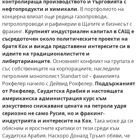
контролираща производството и търговията с
нефтопродукти и химикали.
В портфолиото на
концерна влизат още редица газопроводи,
петролопроводи и рафинерии в Щатите и бизнесът с
фракинг.
Крупният индустриален капитал в САЩ е
съсредоточен около политическите проекти на
братя Кох и вижда представени интересите си в
идеите на традиционалистите и
либертарианците.
Основният конфликт на групата е
със собствениците на корпорациите, наследили
петролния монополист Standart oil – фамилията
Рокфелер начело с Дейвид Рокфелер.
Поддържаният
от Рокфелер, Саудитска Арабия и настоящата
американска администрация курс към
изкуствено снижаване цената на петрола удря
сериозно не само Русия, но и фракинг-
индустрията и интересите на Кох.
Така може да си
обясним и яростните критики от тези среди към
Саудитска Арабия. Наскоро Доналд Тръмп обяви, че