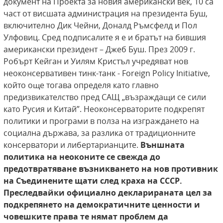
документ на Проекта за новия американски век, 10 са
част от висшата администрация на президента Буш,
включително Дик Чейни, Доналд Ръмсфелд и Пол
Улфовиц. Сред подписалите я е и братът на бившия
американски президент – Джеб Буш. През 2009 г.
Робърт Кейган и Уилям Кристъл учредяват нов
неоконсервативен тинк-танк - Foreign Policy Initiative,
който още тогава определя като главно
предизвикателство пред САЩ „възраждащи се сили
като Русия и Китай”. Неоконсерваторите подкрепят
политики и програми в полза на изграждането на
социална държава, за разлика от традиционните
консерватори и либертарианците.
Външната
политика на неоконите се свежда до
предотвратяване възникването на нов противник
на Съединените щати след краха на СССР.
Преследвайки официално декларираната цел за
подкрепянето на демократичните ценности и
човешките права те нямат проблем да