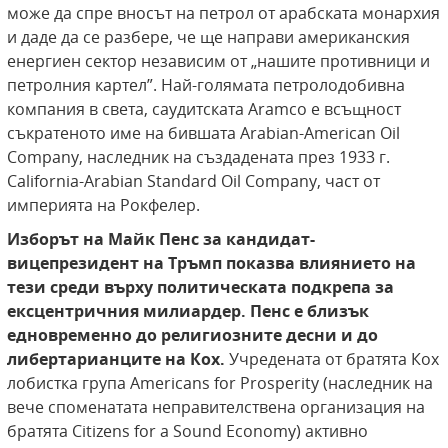
може да спре вносът на петрол от арабската монархия
и даде да се разбере, че ще направи американския
енергиен сектор независим от „нашите противници и
петролния картел”. Най-голямата петролодобивна
компания в света, саудитската Aramco е всъщност
съкратеното име на бившата Arabian-American Oil
Company, наследник на създадената през 1933 г.
California-Arabian Standard Oil Company, част от
империята на Рокфелер.
Изборът на Майк Пенс за кандидат-
вицепрезидент на Тръмп показва влиянието на
тези среди върху политическата подкрепа за
ексцентричния милиардер. Пенс е близък
едновременно до религиозните десни и до
либертарианците на Кох.
Учредената от братята Кох
лобистка група Americans for Prosperity (наследник на
вече споменатата неправителствена организация на
братята Citizens for a Sound Economy) активно