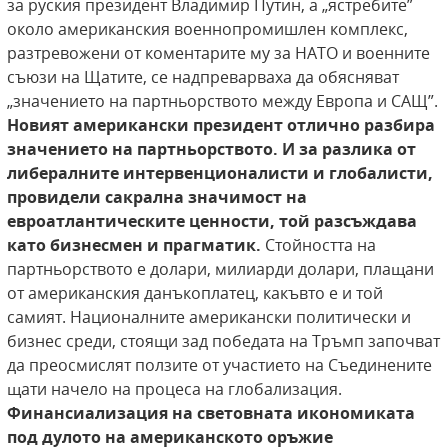
за руския президент Владимир Путин, а „ястребите”
около американския военнопромишлен комплекс,
разтревожени от коментарите му за НАТО и военните
съюзи на Щатите, се надпреварваха да обясняват
„значението на партньорството между Европа и САЩ”.
Новият американски президент отлично разбира
значението на партньорството. И за разлика от
либералните интервенционалисти и глобалисти,
провидели сакрална значимост на
евроатлантическите ценности, той разсъждава
като бизнесмен и прагматик.
Стойността на
партньорството е долари, милиарди долари, плащани
от американския данъкоплатец, какъвто е и той
самият. Националните американски политически и
бизнес среди, стоящи зад победата на Тръмп започват
да преосмислят ползите от участието на Съединените
щати начело на процеса на глобализация.
Финансиализация на световната икономиката
под дулото на американското оръжие