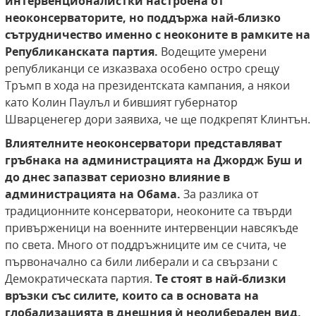
интервенционалистки настроена от
неоконсерваторите, но поддържа най-близко
сътрудничество именно с неоконите в рамките на
Републиканската партия.
Водещите умерени
републиканци се изказваха особено остро срещу
Тръмп в хода на президентската кампания, а някои
като Колин Паулъл и бившият губернатор
Шварценегер дори заявиха, че ще подкрепят Клинтън.
Влиятелните неоконсерватори представляват
гръбнака на администрацията на Джордж Буш и
до днес запазват сериозно влияние в
администрацията на Обама.
За разлика от
традиционните консерватори, неоконите са твърди
привърженици на военните интервенции навсякъде
по света. Много от поддръжниците им се счита, че
първоначално са били либерали и са свързани с
Демократическата партия.
Те стоят в най-близки
връзки със силите, които са в основата на
глобализацията в днешния ѝ неолиберален вид.