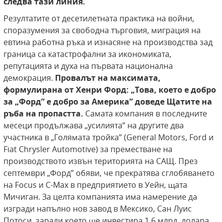
следва тази линия.
Резултатите от десетилетната практика на войни,
споразумения за свободна търговия, миграция на
евтина работна ръка и изнасяне на производства зад
граница са катастрофални за икономиката,
репутацията и духа на първата национална
демокрация.
Провалът на максимата,
формулирана от Хенри Форд: „Това, което е добро
за „Форд” е добро за Америка” доведе Щатите на
ръба на пропастта.
Самата компания в последните
месеци продължава „усилията” на другите два
участника в „Голямата тройка” (General Motors, Ford и
Fiat Chrysler Automotive) за преместване на
производството извън територията на САЩ. През
септември „Форд” обяви, че прекратява сглобяването
на Focus и C-Max в предприятието в Уейн, щата
Мичиган. За целта компанията има намерение да
изгради напълно нов завод в Мексико, Сан Луис
Потоси, заради което ще инвестира 1,6 млрд. долара.