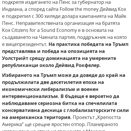
подкрепя издигането на Пенс за губернатор на
Индиана, а според сайта Follow the money Дейвид Кох
е подкрепил с 300 хиляди долара кампанията на Майк
Пенс. Неправителствената организация на братята
Кох Citizens for a Sound Economy е в основата на
създаването на Чаената партия, поддръжник на която
е вицепрезидентът.
На практика победата на Тръмп
представлява и победа на опозицията на
Уолстрийт срещу доминацията на умерените
републиканци около Дейвид Рокфелер.
Избирането на Тръмп може да доведе до край на
продължилата две десетилетия епоха на
икономически либерализъм и военен
интервенционализъм.
В бъдеще е вероятно да
наблюдаваме сериозна битка на спечелилата
консервативна десница с глобализаторските сили
на американска територия.
Проектът „Крепостта
Америка” ще срещне яростен отпор. Планираното