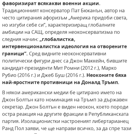
фаворизират всякакви военни акции.
Традиционният консерватор Пат Бюканън, автор на
често цитирания афоризъм „Америка придоби света,
но изгуби себе си”, характеризиращ глобалните
амбиции на САЩ, определя неоконсерватизма по
следния начин:
„глобалистка,
интервенционалистка идеология на отворените
граници”.
Сред видните неоконсервативни
политически фигури днес са Джон Маккейн, бившите
кандидат-президенти Мит Ромни (2012 г.), Марко
Рубио (2016 г.) и Джеб Буш (2016 г.).
Неоконите бяха
най-яростните противници на Доналд Тръмп.
В някои американски медии бе цитирано името на
Джон Болтън като номинация на Тръмп за държавен
секретар. Джон Болтън е виден неокон, което породи
остра реакция на другите фракции в Републиканската
партия. Изолационистки настроеният либертарианец
Ранд Пол заяви, че ще направи всичко, за да спре тази