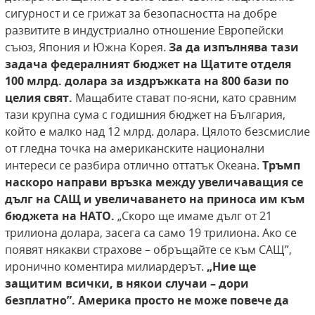
сигурност и се грижат за безопасността на добре
развитите в индустриално отношение Европейски
съюз, Япония и Южна Корея.
За да изпълнява тази
задача федералният бюджет на Щатите отделя
100 млрд. долара за издръжката на 800 бази по
целия свят.
Мащабите стават по-ясни, като сравним
тази крупна сума с годишния бюджет на България,
който е малко над 12 млрд. долара. Цялото безсмислие
от гледна точка на американските национални
интереси се разбира отлично оттатък Океана.
Тръмп
наскоро направи връзка между увеличаващия се
дълг на САЩ и увеличаването на приноса им към
бюджета на НАТО.
„Скоро ще имаме дълг от 21
трилиона долара, засега са само 19 трилиона. Ако се
появят някакви страхове – обръщайте се към САЩ”,
иронично коментира милиардерът.
„Ние ще
защитим всички, в някои случаи – дори
безплатно”. Америка просто не може повече да