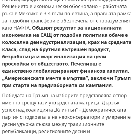
Решението е икономически обосновано – работната
ръка в Мексико е 3-4 пъти по-евтина, а правната рамка
за подобни трансфери е обезпечена от споразумения
като НАФТА.
Общият резултат за националната
икономика на САЩ от подобна политика обаче е
колосална деиндустриализация, крах на средната
класа, спад на брутния вътрешен продукт,
безработица и маргинализация на цели
прослойки от обществото.
Печеливш е
единствено глобализираният финансов капитал.
„Американската мечта е мъртва”, заключи Тръмп
при старта на предизборната си кампания.
Победата на Тръмп на изборите представлява отпор
именно срещу тази утвърдената матрица. Дързък
успех над коалицията „Клинтън” – Демократическата
партия с подкрепата на неоконсерватори и умерените
десни удържа съюза между традиционните
републиканци, религиозните десни и