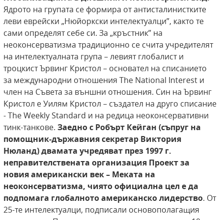
Ядрото на групата се формира от антисталинистките
леви еврейски „Нюйоркски интелектуалци”, както те
сами определят себе си. За „кръстник” на
неоконсерватизма традиционно се счита учредителят
на интелектуалната група – левият глобалист и
троцкист Ървинг Кристол – основател на списанието
за международни отношения The National Interest и
член на Съвета за външни отношения. Син на Ървинг
Кристол е Уилям Кристол – създател на друго списание
- The Weekly Standard и на редица неоконсервативни
тинк-танкове.
Заедно с Робърт Кейган (съпруг на
помощник-държавния секретар Виктория
Нюланд) двамата учредяват през 1997 г.
неправителствената организация Проект за
новия американски век – Меката на
неоконсерватизма, чиято официална цел е да
подпомага глобалното американско лидерство
. От
25-те интелектуалци, подписали основополагащия