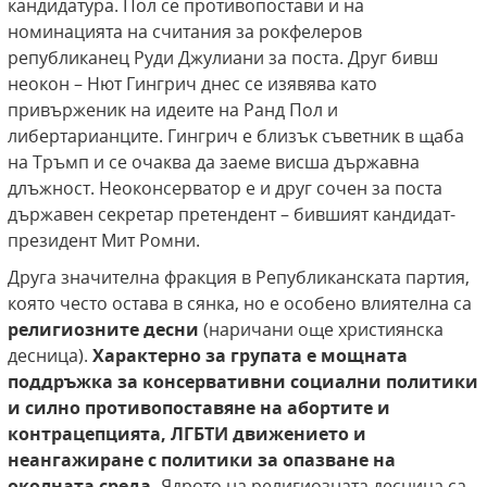
кандидатура. Пол се противопостави и на
номинацията на считания за рокфелеров
републиканец Руди Джулиани за поста. Друг бивш
неокон – Нют Гингрич днес се изявява като
привърженик на идеите на Ранд Пол и
либертарианците. Гингрич е близък съветник в щаба
на Тръмп и се очаква да заеме висша държавна
длъжност. Неоконсерватор е и друг сочен за поста
държавен секретар претендент – бившият кандидат-
президент Мит Ромни.
Друга значителна фракция в Републиканската партия,
която често остава в сянка, но е особено влиятелна са
религиозните десни
(наричани още християнска
десница).
Характерно за групата е мощната
поддръжка за консервативни социални политики
и силно противопоставяне на абортите и
контрацепцията, ЛГБТИ движението и
неангажиране с политики за опазване на
околната среда.
Ядрото на религиозната десница са