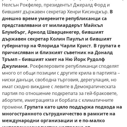
Нелсън Рокфелер, президентът Джералд Форд и
бившият държавен секретар Хенри Кисинджър.
В
днешно време умерените републиканци са
представлявани от милиардерът Майкъл
Блумбърг, Арнолд Шварценегер, бившият
държавен секретар Колин Паулъл и бившият
губернатор на Флорида Чарли Крист. В групата е
причисляван и близкият съветник на Доналд
Тръмп – бившият кмет на Ню Йорк Рудолф
Джулиани.
Рокфелеровите републиканци споделят
много от общи позиции с другите крила в партията –
ниски данъци, свободна търговия, дерегулация, но
имат сходно виждане с левите в Демократическата
партия по отношение подкрепата за гей-браковете,
абортите, имиграцията и борбата с климатичните
промени.
Групата като цяло поддържа подхода на
многостранното сътрудничество в рамките на
международни организации и е по-малко