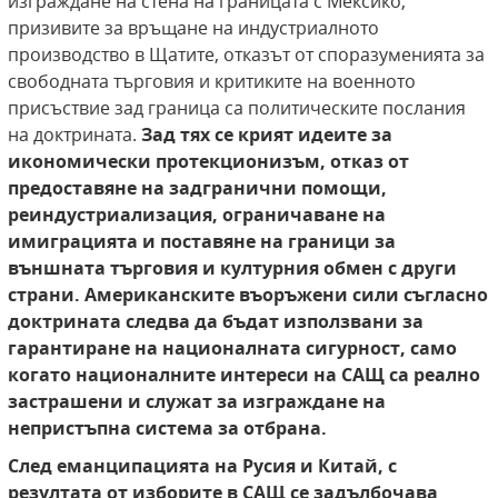
изграждане на стена на границата с Мексико,
призивите за връщане на индустриалното
производство в Щатите, отказът от споразуменията за
свободната търговия и критиките на военното
присъствие зад граница са политическите послания
на доктрината.
Зад тях се крият идеите за
икономически протекционизъм, отказ от
предоставяне на задгранични помощи,
реиндустриализация, ограничаване на
имиграцията и поставяне на граници за
външната търговия и културния обмен с други
страни. Американските въоръжени сили съгласно
доктрината следва да бъдат използвани за
гарантиране на националната сигурност, само
когато националните интереси на САЩ са реално
застрашени и служат за изграждане на
непристъпна система за отбрана.
След еманципацията на Русия и Китай, с
резултата от изборите в САЩ се задълбочава