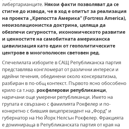
либертарианците.
Някои факти позволяват да се
стигне до извода, че в ход е опитът за реализация
на проекта „Крепостта Америка” (Fortress America),
неоизолационистка доктрина, целяща да
обезпечи сигурността, икономическото развитие
и ценностите на самобитната американска
цивилизация като един от геополитическите
центрове в многополюсен световен ред.
Спечелилата изборите в САЩ Републиканска партия
представлява конгломерат от различни интереси и
идейни течения, обединени около консерватизма,
разбиран в по-общ контекст. Първото ясно обособено
крило са т.нар.
рокфелерови републиканци
,
наричани още умерени републиканци. Името на
групата е свързано с фамилията Рокфелер и по-
конкретно с бившия вицепрезидент на „Форд” и
губернатор на Ню Йорк Нелсън Рокфелер. Фракцията
е доминираща в Републиканската партия от края на