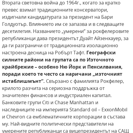
Втората световна война до 1964г., когато за кратко
превес взимат традиционните консерватори,
издигнали кандидатурата за президент на Бари
Голдуотър. Влиянието им се запазва и в следващите
десетилетия. Названието „умерени” за рокфелеровите
републиканци дава президентът Дуайт Айзенхауер, за
да ги разграничи от традиционната изолационно
настроена десница на Робърт Тафт.
Географски
силните райони на групата са по Източното
крайбрежие – особено Ню Йорк и Пенсилвания,
поради което те често са наричани „източният
истаблишмънт”.
Свързано с фамилията Рокфелер,
крилото разчита на сериозна поддръжка от
значителен финансов и индустриален капитал.
Банковите групи Citi и Chase Manhattan и
наследниците на империята Standard oil – ExxonMobil
и Chevron са емблематичните корпорации в състава
му. Най-видните политически представители на
умерените републиканци са вицепрезидентът на САЩ