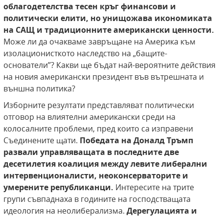
облагодетелства тесен кръг финансови и
политически елити, но унищожава икономиката
на САЩ и традиционните американски ценности.
Може ли да очакваме завръщане на Америка към
изолационисткото наследство на „бащите-
основатели”? Какви ще бъдат най-вероятните действия
на новия американски президент във вътрешната и
външна политика?
Изборните резултати представляват политически
отговор на влиятелни американски среди на
колосалните проблеми, пред които са изправени
Съединените щати.
Победата на Доналд Тръмп
развали управляващата в последните две
десетилетия коалиция между левите либерални
интервенционалисти, неоконсерваторите и
умерените републиканци.
Интересите на трите
групи съвпаднаха в годините на господстващата
идеология на неолиберализма.
Дерегулацията и