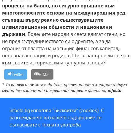
процесът на бавно, но сигурно връщане към
многополюсните основи на международния ред,
стъпващ върху реално съществуващите
цивилизационни общности и национални
държави
. Водещите народи в света вдигат стени, но
не пред сътрудничеството си с другите, а за да
ограничат властта на могъщия финансов капитал,
непознаващ нация и родина. Ще се завърне ли светът
към своите исторически и културни основи?
Twitter
E-Mail
* Този текст не може да бъде препечатван и копиран в други
медии без изричното разрешение на редакцията на
infacto
глобализация
,
Тръмп
infacto.bg използва "бисквитки" (cookies). С
разглеждането на нашето съдържание се
съгласявате с тяхната употреба