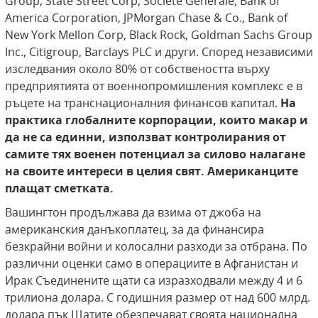
Group, State Street Corp, Societe Generale, Bank of
America Corporation, JPMorgan Chase & Co., Bank of
New York Mellon Corp, Black Rock, Goldman Sachs Group
Inc., Citigroup, Barclays PLC и други. Според независими
изследвания около 80% от собствеността върху
предприятията от военнопромишления комплекс е в
ръцете на транснационалния финансов капитал.
На
практика глобалните корпорации, които макар и
да не са единни, използват контролирания от
самите тях военен потенциал за силово налагане
на своите интереси в целия свят. Американците
плащат сметката.
Вашингтон продължава да взима от джоба на
американския данъкоплатец, за да финансира
безкрайни войни и колосални разходи за отбрана. По
различни оценки само в операциите в Афганистан и
Ирак Съединените щати са изразходвали между 4 и 6
трилиона долара. С годишния размер от над 600 млрд.
долара пък Щатите обезпечават своята национална