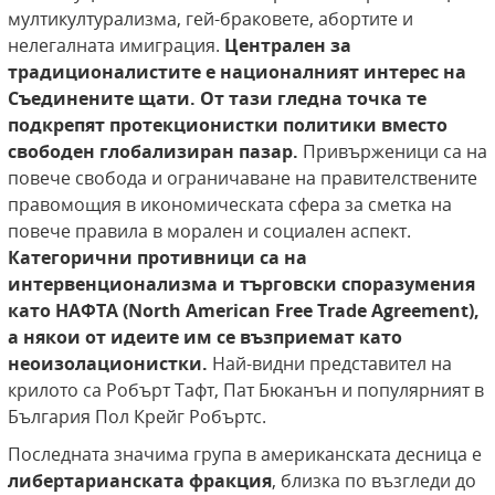
мултикултурализма, гей-браковете, абортите и
нелегалната имиграция.
Централен за
традиционалистите е националният интерес на
Съединените щати. От тази гледна точка те
подкрепят протекционистки политики вместо
свободен глобализиран пазар.
Привърженици са на
повече свобода и ограничаване на правителствените
правомощия в икономическата сфера за сметка на
повече правила в морален и социален аспект.
Категорични противници са на
интервенционализма и търговски споразумения
като НАФТА (North American Free Trade Agreement),
а някои от идеите им се възприемат като
неоизолационистки.
Най-видни представител на
крилото са Робърт Тафт, Пат Бюканън и популярният в
България Пол Крейг Робъртс.
Последната значима група в американската десница е
либертарианската фракция
, близка по възгледи до