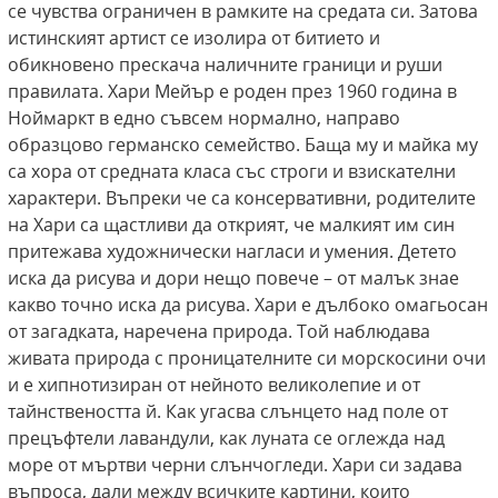
се чувства ограничен в рамките на средата си. Затова
истинският артист се изолира от битието и
обикновено прескача наличните граници и руши
правилата. Хари Мейър е роден през 1960 година в
Ноймаркт в едно съвсем нормално, направо
образцово германско семейство. Баща му и майка му
са хора от средната класа със строги и взискателни
характери. Въпреки че са консервативни, родителите
на Хари са щастливи да открият, че малкият им син
притежава художнически нагласи и умения. Детето
иска да рисува и дори нещо повече – от малък знае
какво точно иска да рисува. Хари е дълбоко омагьосан
от загадката, наречена природа. Той наблюдава
живата природа с проницателните си морскосини очи
и е хипнотизиран от нейното великолепие и от
тайнствеността й. Как угасва слънцето над поле от
прецъфтели лавандули, как луната се оглежда над
море от мъртви черни слънчогледи. Хари си задава
въпроса, дали между всичките картини, които