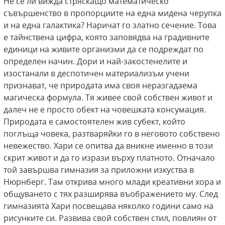
Не се ли вижда стряскащо математическо
съвършенство в пропорциите на една мидена черупка
и на една галактика? Наричат го златно сечение. Това
е тайнствена цифра, която заповядва на градивните
единици на живите организми да се подреждат по
определен начин. Дори и най-закостенелите и
изостанали в деспотичен материализъм учени
признават, че природата има своя неразгадаема
магическа формула. Тя живее свой собствен живот и
далеч не е просто обект на човешката консумация.
Природата е самостоятелен жив субект, който
поглъща човека, разтваряйки го в неговото собствено
невежество. Хари се опитва да вникне именно в този
скрит живот и да го изрази върху платното. Отначало
той завършва гимназия за приложни изкуства в
Нюрнберг. Там открива много млади креативни хора и
общуването с тях разширява въображението му. След
гимназията Хари посвещава няколко години само на
рисунките си. Развива свой собствен стил, повлиян от