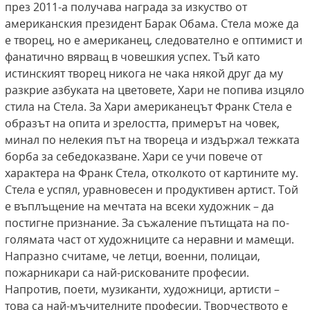
през 2011-а получава награда за изкуство от
американския президент Барак Обама. Стела може да
е творец, но е американец, следователно е оптимист и
фанатично вярващ в човешкия успех. Тъй като
истинският творец никога не чака някой друг да му
разкрие азбуката на цветовете, Хари не попива изцяло
стила на Стела. За Хари американецът Франк Стела е
образът на опита и зрелостта, примерът на човек,
минал по нелекия път на твореца и издържал тежката
борба за себедоказване. Хари се учи повече от
характера на Франк Стела, отколкото от картините му.
Стела е успял, уравновесен и продуктивен артист. Той
е въплъщение на мечтата на всеки художник – да
постигне признание. За съжаление пътищата на по-
голямата част от художниците са неравни и мамещи.
Напразно считаме, че летци, военни, полицаи,
пожарникари са най-рискованите професии.
Напротив, поети, музиканти, художници, артисти –
това са най-мъчителните професии. Творчеството е