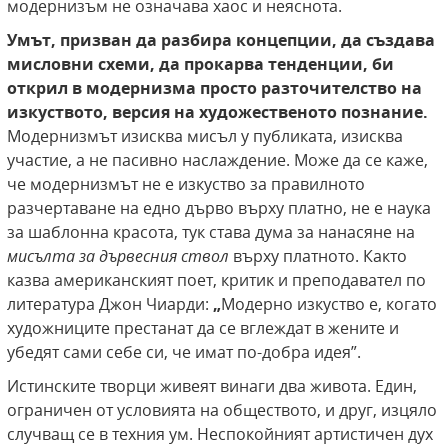
модернизъм не означава хаос и неяснота.
Умът, призван да разбира концепции, да създава
мисловни схеми, да прокарва
тенденции, би
открил в модернизма просто
разточителство на
изкуството, версия на
художественото познание.
Модернизмът изисква мисъл у публиката, изисква
участие, а не пасивно наслаждение. Може да се каже,
че модернизмът не е изкуство за правилното
разчертаване на едно дърво върху платно, не е наука
за шаблонна красота, тук става дума за нанасяне на
мисълта за дървесния ствол
върху платното. Както
казва американският поет, критик и преподавател по
литература Джон Чиарди:
„
Модерно изкуство е, когато
художниците престанат да се вглеждат в жените и
убедят сами себе си, че имат по-добра идея”.
Истинските творци живеят винаги два живота. Един,
ограничен от условията на обществото, и друг, изцяло
случващ се в техния ум. Неспокойният артистичен дух