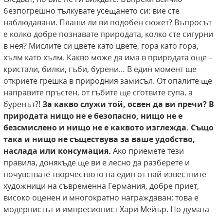
безпогрешно тълкувате усещането си: вие сте
наблюдавани. Плаши ли ви подобен сюжет? Въпросът
е колко добре познавате природата, колко сте сигурни
в нея? Мислите си цвете като цвете, гора като гора,
хълм като хълм. Какво може да има в природата още –
кристали, билки, гъби, бурени… В един момент ще
откриете грешка в природния замисъл. От опалите ще
направите пръстен, от гъбите ще сготвите супа, а
буренът?!
За какво служи
той, освен да ви пречи? В
природата нищо
не е безопасно, нищо не е
безсмислено и нищо
не е каквото изглежда. Също
така и нищо
не съществува за ваше удобство,
наслада или
консумация.
Ако приемете тези
правила, донякъде ще ви е лесно да разберете и
почувствате творчеството на един от най-известните
художници на съвременна Германия, добре приет,
високо оценен и многократно награждаван: това е
модернистът и импресионист Хари Мейър. Но думата