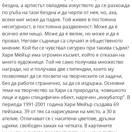
бездна, а артистът овладява изкуството да се разхожда
по ръба на тази бездна и да черпи от нея, но, аха,
всеки миг може да падне. Той живее в постоянна
несигурност, в постоянна раздвоеност. Може да е
всичко или нищо. Може да е велик, но може и да е
провал. Негови съдници са случаят и общественото
мнение. Кой би се чувствал сигурен при такива съдии?
Хари Мейър има огромен късмет, който е отказан на
много художници. Той не само получава множество
награди, но и получава две стипендии, които му
позволяват да се посвети на творческите си задачи,
без да работи странично, за да се издържа. Основни
теми на творчество за Хари са природата, човешкото
лице и един специфичен обект, наречен „инкубатор”. В
периода 1991-2001 година Хари Мейър създава 69
пейзажа. 39 от тях са нарисувани на място, а 30 в
ателие. Отличават се с наситени цветове, дръзки
щрихи, свободен замах на четката. В картините