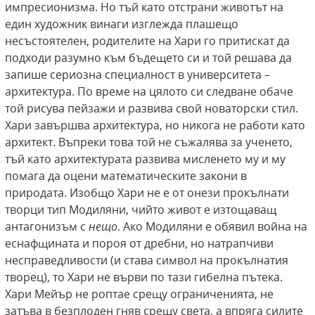
импресионизма. Но тъй като отстрани животът на
един художник винаги изглежда плашещо
несъстоятелен, родителите на Хари го притискат да
подходи разумно към бъдещето си и той решава да
запише сериозна специалност в университета –
архитектура. По време на цялото си следване обаче
той рисува пейзажи и развива свой новаторски стил.
Хари завършва архитектура, но никога не работи като
архитект. Въпреки това той не съжалява за ученето,
тъй като архитектурата развива мисленето му и му
помага да оцени математическите закони в
природата. Изобщо Хари не е от онези прокълнати
творци тип Модиляни, чийто живот е изтощаващ
антагонизъм с
нещо
. Ако Модиляни е обявил война на
еснафщината и пороя от дребни, но натрапчиви
несправедливости (и става символ на прокълнатия
творец), то Хари не върви по тази гибелна пътека.
Хари Мейър не роптае срещу ограниченията, не
затъва в безплоден гняв срещу света, а впряга силите