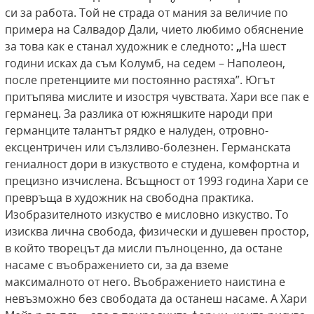
си за работа. Той не страда от мания за величие по
примера на Салвадор Дали, чието любимо обяснение
за това как е станал художник е следното:
„
На шест
години исках да съм Колумб, на седем – Наполеон,
после претенциите ми постоянно растяха”. Югът
притъпява мислите и изостря чувствата. Хари все пак е
германец. За разлика от южняшките народи при
германците талантът рядко е налуден, отровно-
ексцентричен или сълзливо-болезнен. Германската
гениалност дори в изкуството е студена, комфортна и
прецизно изчислена. Всъщност от 1993 година Хари се
превръща в художник на свободна практика.
Изобразителното изкуство е мисловно изкуство. То
изисква лична свобода, физически и душевен простор,
в който творецът да мисли пълноценно, да остане
насаме с въображението си, за да вземе
максималното от него. Въображението наистина е
невъзможно без свободата да останеш насаме. А Хари