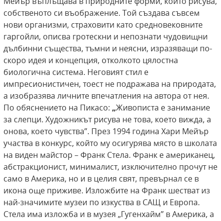
Мейър въплъщава в природните форми, които рисува,
собственото си въображение. Той създава съвсем
нови организми, страховити като средновековните
гаргойли, описва гротескни и непознати чудовищни
дълбинни същества, тъмни и неясни, изразяващи по-
скоро идея и концепция, отколкото цялостна
биологична система. Неговият стил е
импресионистичен, тоест не подражава на природата,
а изобразява личните впечатления на автора от нея.
По обяснението на Пикасо:
„
Живописта е занимание
за слепци. Художникът рисува не това, което вижда, а
онова, което чувства”. През 1994 година Хари Мейър
участва в конкурс, който му осигурява място в школата
на виден майстор – Франк Стела. Франк е американец,
абстракционист, минималист, изключително прочут не
само в Америка, но и в целия свят, превърнал се в
икона още приживе. Изложбите на Франк шестват из
най-значимите музеи по изкуства в САЩ и Европа.
Стела има изложба и в музея „Гугенхайм” в Америка, а