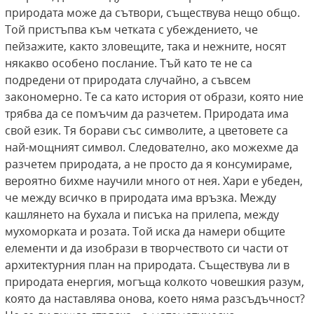
природата може да сътвори, съществува нещо общо.
Той пристъпва към четката с убеждението, че
пейзажите, както зловещите, така и нежните, носят
някакво особено послание. Тъй като те не са
подредени от природата случайно, а съвсем
закономерно. Те са като история от образи, която ние
трябва да се помъчим да разчетем. Природата има
свой език. Тя борави със символите, а цветовете са
най-мощният символ. Следователно, ако можехме да
разчетем природата, а не просто да я консумираме,
вероятно бихме научили много от нея. Хари е убеден,
че между всичко в природата има връзка. Между
кашлянето на бухала и писъка на прилепа, между
мухоморката и розата. Той иска да намери общите
елементи и да изобрази в творчеството си части от
архитектурния план на природата. Съществува ли в
природата енергия, могъща колкото човешкия разум,
която да наставлява онова, което няма разсъдъчност?