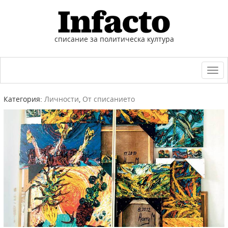
списание за политическа култура
Togg
navi
Категория:
Личности
,
От списанието