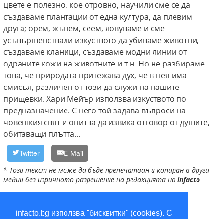
цвете е полезно, кое отровно, научили сме се да
създаваме плантации от една култура, да плевим
друга; орем, жънем, сеем, ловуваме и сме
усъвършенствали изкуството да убиваме животни,
създаваме кланици, създаваме модни линии от
одраните кожи на животните и т.н. Но не разбираме
това, че природата притежава дух, че в нея има
смисъл, различен от този да служи на нашите
прищевки. Хари Мейър използва изкуството по
предназначение. С него той задава въпроси на
човешкия свят и опитва да извика отговор от душите,
обитаващи плътта...
Twitter
E-Mail
* Този текст не може да бъде препечатван и копиран в други
медии без изричното разрешение на редакцията на
infacto
Германия
,
Хари Мейър
infacto.bg използва "бисквитки" (cookies). С