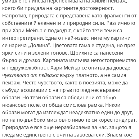
умишлено липсва перспективата на живия пейзаж,
която би придала на картините достоверност.
Напротив, природата е представена като фрагменти от
собствените й елементи и природни сили. Различното
при Хари Мейър е подходът, с който тези теми са
интерпретирани. Една от най-известните му картини
се нарича „Долина”. Цветовата гама е студена, но през
ярки сини и зелени тонове. Щрихите са нанесени
бързо и дръзко. Картината излъчва негостоприемство
и недружелюбност. Хари Мейър се опитва да доведе
чувството от пейзажа
върху платното, а не самия
пейзаж. Често чувството, както в поезията, може да
събуди асоциации с на пръв поглед несвързани
образи. Но тези образи са обединени от общо
нюансово поле, от обща смислова рамка. Някои
образи могат да изглеждат неадекватно един до друг,
но на по-дълбоко мисловно ниво те си кореспондират.
Природата е все още неразбираема за нас, защото я
гледаме единствено с очи на завоеватели. Знаем кое