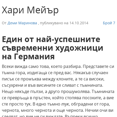
Хари Мейър
От
Деми Маринова
,
публикувано на
14.10.2014
Брой 7
Един от най-успешните
съвременни художници
на Германия
Всеки вижда само това, което разбира. Представете си
тъмна гора, издигаща се пред вас. Някакъв случаен
писък се промъква между клоните, а те са високи,
съсухрени и във висините се сливат с тъмнината.
Нещо някъде пълзи, а друго прошумолява. Тъмнината
се превръща в пръстен, който стопява посоките, а вие
сте просто тук. В едно тъмно
тук
, обградени от гора,
чернота, много чернота и още чернота. Нечии очи ви
следват, но вие не ги виждате. Въпреки всичко