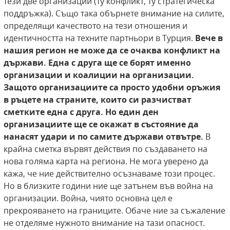
тези две организации (ту конфликт, ту стратегическа
поддръжка). Също така обърнете внимание на силите,
определящи качеството на тези отношения и
идентичността на техните партньори в Турция.
Вече в
нашия регион не може да се
очаква конфликт на
държави. Една с друга ще се борят
именно
организации и коалиции на организации.
Защото организациите са просто удобни оръжия
в ръцете
на страните, които си разчистват
сметките една с
друга. Но един ден
организациите ще се окажат в състояние да
нанасят удари и по самите държави отвътре.
В
крайна сметка вървят действия по създаването на
нова голяма карта на региона. Не мога уверено да
кажа, че ние действително осъзнаваме този процес.
Но в близките години ние ще затънем във война на
организации. Война, чиято основна цел е
прекрояването на границите. Обаче ние за съжаление
не отделяме нужното внимание на тази опасност.