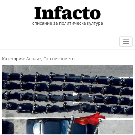
списание за политическа култура
Togg
navi
Категория:
Анализ
,
От списанието