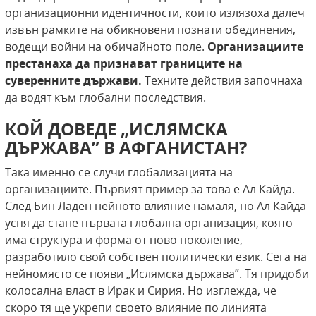
организационни идентичности, които излязоха далеч
извън рамките на обикновени познати обединения,
водещи войни на обичайното поле.
Организациите
престанаха да
признават границите на
суверенните държави.
Техните действия започнаха
да водят към глобални последствия.
КОЙ ДОВЕДЕ „ИСЛЯМСКА
ДЪРЖАВА” В АФГАНИСТАН?
Така именно се случи глобализацията на
организациите. Първият пример за това е Ал Кайда.
След Бин Ладен нейното влияние намаля, но Ал Кайда
успя да стане първата глобална организация, която
има структура и форма от ново поколение,
разработило свой собствен политически език. Сега на
нейномясто се появи „Ислямска държава”. Тя придоби
колосална власт в Ирак и Сирия. Но изглежда, че
скоро тя ще укрепи своето влияние по линията