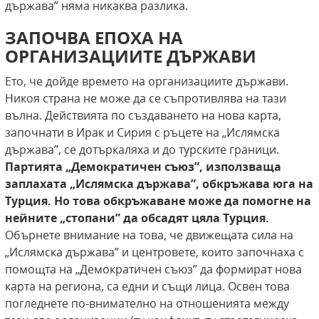
държава” няма никаква разлика.
ЗАПОЧВА ЕПОХА НА
ОРГАНИЗАЦИИТЕ ДЪРЖАВИ
Ето, че дойде времето на организациите държави.
Никоя страна не може да се съпротивлява на тази
вълна. Действията по създаването на нова карта,
започнати в Ирак и Сирия с ръцете на „Ислямска
държава”, се дотъркаляха и до турските граници.
Партията „Демократичен съюз”, използваща
заплахата „Ислямска държава”, обкръжава юга на
Турция. Но това обкръжаване може да помогне на
нейните
„стопани” да обсадят цяла Турция.
Обърнете внимание на това, че движещата сила на
„Ислямска държава” и центровете, които започнаха с
помощта на „Демократичен съюз” да формират нова
карта на региона, са едни и същи лица. Освен това
погледнете по-внимателно на отношенията между