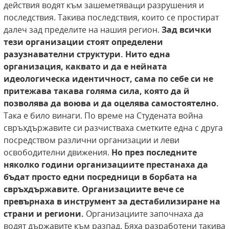
действия водят към зашеметяващи разрушения и
последствия. Такива последствия, които се простират
далеч зад пределите на нашия регион.
Зад всички
тези организации стоят определени
разузнавателни
структури. Нито една
организация, каквато и да е нейната
идеологическа идентичност, сама по себе си не
притежава такава
голяма сила, която да й
позволява да воюва и да оцелява самостоятелно.
Така е било винаги. По време на Студената война
свръхдържавите си разчистваха сметките една с друга
посредством различни организации и леви
освободителни движения.
Но през последните
няколко години организациите престанаха да
бъдат
просто едни посредници в борбата на
свръхдържавите. Организациите вече се
превърнаха в инструмент
за
дестабилизиране на
страни и региони.
Организациите започнаха да
водят държавите към разпад. Бяха разработени такива