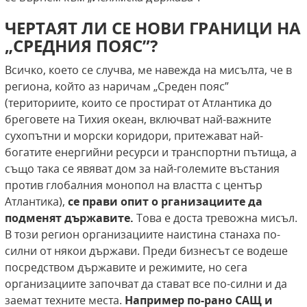
ЧЕРТАЯТ ЛИ СЕ НОВИ ГРАНИЦИ НА
„СРЕДНИЯ ПОЯС”?
Всичко, което се случва, ме навежда на мисълта, че в
региона, който аз наричам „Среден пояс”
(териториите, които се простират от Атлантика до
бреговете на Тихия океан, включват най-важните
сухопътни и морски коридори, притежават най-
богатите енергийни ресурси и транспортни пътища, а
също така се явяват дом за най-големите въстания
против глобалния монопол на властта с център
Атлантика),
се прави опит
о
рганизациите да
подменят държавите.
Това е доста тревожна мисъл.
В този регион организациите наистина станаха по-
силни от някои държави. Преди бизнесът се водеше
посредством държавите и режимите, но сега
организациите започват да стават все по-силни и да
заемат техните места.
Например по-рано САЩ и