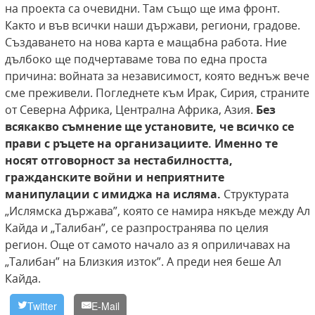
на проекта са очевидни. Там също ще има фронт.
Както и във всички наши държави, региони, градове.
Създаването на нова карта е мащабна работа. Ние
дълбоко ще подчертаваме това по една проста
причина: войната за независимост, която веднъж вече
сме преживели. Погледнете към Ирак, Сирия, страните
от Северна Африка, Централна Африка, Азия.
Без
всякакво съмнение ще установите, че всичко се
прави с ръцете на организациите. Именно те
носят
отговорност за нестабилността,
гражданските
войни и неприятните
манипулации с имиджа на
исляма.
Структурата
„Ислямска държава”, която се намира някъде между Ал
Кайда и „Талибан”, се разпространява по целия
регион. Още от самото начало аз я оприличавах на
„Талибан” на Близкия изток”. А преди нея беше Ал
Кайда.
Twitter
E-Mail