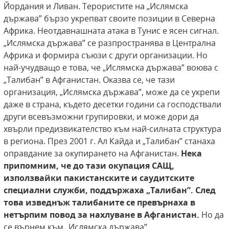
Йордания и Ливан. Терористите на „Ислямска
държава” бързо укрепват своите позиции в Северна
Африка. Неотдавнашната атака в Тунис е ясен сигнал.
„Ислямска държава” се разпространява в Централна
Африка и формира съюзи с други организации. Но
най-учудващо е това, че „Ислямска държава” воюва с
„Талибан” в Афганистан. Оказва се, че тази
организация, „Ислямска държава”, може да се укрепи
даже в страна, където десетки години са господствали
други всевъзможни групировки, и може дори да
хвърли предизвикателство към най-силната структура
в региона. През 2001 г. Ал Кайда и „Талибан” станаха
оправдание за окупирането на Афганистан.
Нека
припомним, че до тази окупация САЩ,
използвайки пакистанските и саудитските
специални
служби, поддържаха „Талибан”. След
това изведнъж талибаните се превърнаха в
нетърпим повод за нахлуване
в Афганистан.
Но да
се върнем към „Ислямска държава”.