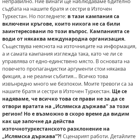
неправилно. Ние винаги ще наблюдаваме бдително
съдбата на нашите братя и сестри в Източен
Туркестан. Но погледнете:
в тази кампания са
включени
кръгове, които никога не са били
заинтересовани по
този въпрос. Кампанията се
води от някаква международна организация.
Съществува неяснота на източниците на информация,
а и самата кампания изглежда така, като че ли се
управлява от едно-единствено място. В основата на
повечето пропагандистки аргументи стои някаква
фикция, а не реални събития... Всичко това
извънредно много ме безпокои. Моите тревоги са за
нашите братя и сестри в Източен Туркестан.
Ще се
надяваме, че всичко това се прави не за
да се
отвори вратата на „Ислямска държава” за този
регион! Но е възможно в скоро време да видим
как
ще започне да действа
източнотуркестанското
разклонение на
„Ислямска държава”?!
Сценарият работи. Детайлите