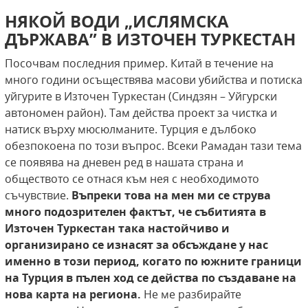
НЯКОЙ ВОДИ „ИСЛЯМСКА
ДЪРЖАВА” В ИЗТОЧЕН ТУРКЕСТАН
Посочвам последния пример. Китай в течение на
много години осъществява масови убийства и потиска
уйгурите в Източен Туркестан (Синдзян – Уйгурски
автономен район). Там действа проект за чистка и
натиск върху мюсюлманите. Турция е дълбоко
обезпокоена по този въпрос. Всеки Рамадан тази тема
се появява на дневен ред в нашата страна и
обществото се отнася към нея с необходимото
съчувствие.
Въпреки
това на мен ми се струва
много подозрителен фактът,
че събитията в
Източен Туркестан така настойчиво
и
организирано се изнасят за обсъждане у нас
именно
в този период, когато по южните граници
на Турция в
пълен ход се действа по създаване на
нова карта на региона.
Не ме разбирайте