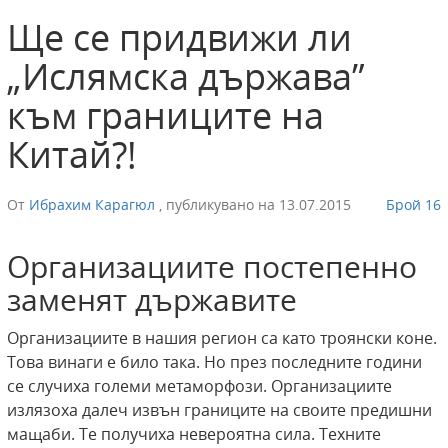
Ще се придвижи ли
„Ислямска държава”
към границите на
Китай?!
От
Ибрахим Карагюл
,
публикувано на
13.07.2015
Брой 16
Организациите постепенно
заменят държавите
Организациите в нашия регион са като троянски коне.
Това винаги е било така. Но през последните години
се случиха големи метаморфози. Организациите
излязоха далеч извън границите на своите предишни
мащаби. Те получиха невероятна сила. Техните