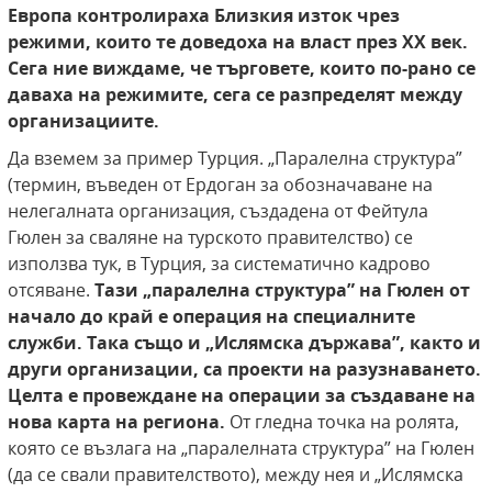
Европа контролираха Близкия изток чрез
режими, които те доведоха на власт през XX век.
Сега ние виждаме, че търговете, които по-рано се
даваха на режимите, сега се
разпределят между
организациите.
Да вземем за пример Турция. „Паралелна структура”
(термин, въведен от Ердоган за обозначаване на
нелегалната организация, създадена от Фейтула
Гюлен за сваляне на турското правителство) се
използва тук, в Турция, за систематично кадрово
отсяване.
Тази
„паралелна структура” на Гюлен от
начало до край е
операция на специалните
служби. Така също и „Ислямска държава”, както и
други организации, са проекти
на разузнаването.
Целта е провеждане на операции за
създаване на
нова карта на региона.
От гледна точка на ролята,
която се възлага на „паралелната структура” на Гюлен
(да се свали правителството), между нея и „Ислямска