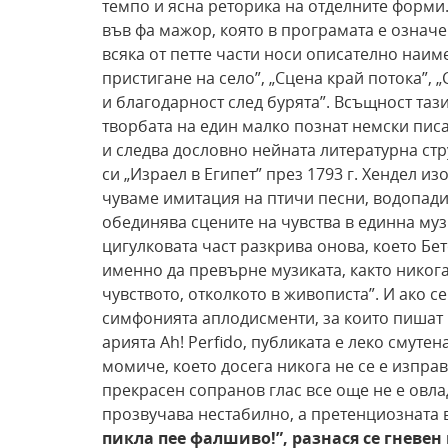
темпо и ясна реторика на отделните форм
във фа мажор, която в програмата е означе
всяка от петте части носи описателно наим
пристигане на село”, „Сцена край потока”, „
и благодарност след бурята”. Всъщност таз
творбата на един малко познат немски писа
и следва дословно нейната литературна стр
си „Израел в Египет” през 1793 г. Хендел и
чуваме имитация на птичи песни, водопади,
обединява сцените на чувства в единна му
цигулковата част разкрива онова, което Бет
именно да превърне музиката, както никога 
чувството, отколкото в живописта”. И ако 
симфонията аплодисменти, за които пишат к
арията Ah! Perfido, публиката е леко смуте
момиче, което досега никога не се е изпра
прекрасен сопранов глас все още не е овла
прозвучава нестабилно, а претенциозната в
пикла пее фалшиво!”, разнася се
гневен 