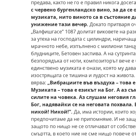
предава, както не го е правил никога досег
с червено бургенландско вино, за да
се 
музиката, нито виното са в състояние д
унижение тази вечер.
Докато притваря оч
„Валфишгасе” 1087 долитат виковете на ра
за утеха на господата с цилиндри, наричащ
мрачното небе, изпълнено с милиони танцу
блудниците, Бетовен заспива. А на сутринта
безпорядъка от ноти, композиторът вече е 
единствено музиката е онази, която му дав
изострящата се тишина и лудост на живота. 
вярва:
„Вибрациите във въздуха – това е
Музиката – това е езикът на Бог. А аз с
силите на човека. Аз слушам
неговия гл
Бог, надявайки се на неговата похвала. Е
никой! Никой!”.
Да, има истории, които хо
предпочитаме да не припомняме. И не защо
защото по нищо не се отличават от собств
смъртта, в което ние не сме нищо повече о