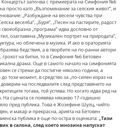
и. Концертът започва с премиерата на Симфония №6
на просто като „Възпоминание за селския живот”, и
енование: „Разбуждане на весели чувства при
Селска веселба”, „Буря”, „Песен на пастирите, радост
и своеобразна „програма” идва дословно от
тел, озаглавена „Музикален портрет на природата”,
уктура, но облечена в музика. И ако в ораторията
зобразява бедствия, а в творбите на по-ранни автори
 грохот на битки, то в Симфония №6 Бетовен
зикална драма. Още в самото начало на симфонията
овен се стреми да постигне няколко години, а
до този момент, в средство за „по-силен израз на
се доверим на последвалите след представянето на
ритиците тогава, той успява. Но когато идва ред на
на. На сцената се появява някакво 17-годишно
вяло пред публика. Това е Жозефине Шулц, чийто
дян, и макар и прекрасна, арията на Бетовен
иенска публика е още по-остра в оценката:
„Тази
вик в салона, след което мнозина напускат