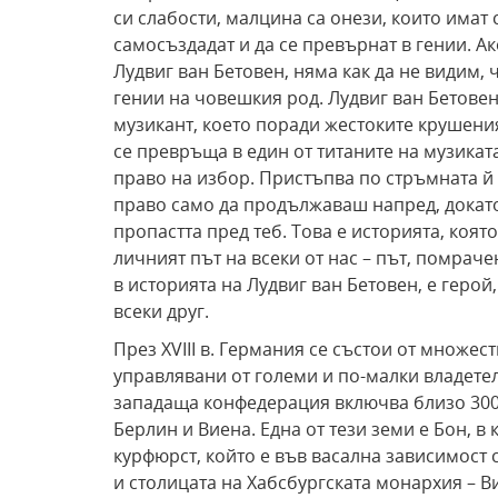
си слабости, малцина са онези, които имат с
самосъздадат и да се превърнат в гении. 
Лудвиг ван Бетовен, няма как да не видим, 
гении на човешкия род. Лудвиг ван Бетовен
музикант, което поради жестоките крушения
се превръща в един от титаните на музиката
право на избор. Пристъпва по стръмната й
право само да продължаваш напред, докато
пропастта пред теб. Това е историята, коят
личният път на всеки от нас – път, помраче
в историята на Лудвиг ван Бетовен, е герой
всеки друг.
През ХVIII в. Германия се състои от множе
управлявани от големи и по-малки владетел
западаща конфедерация включва близо 300 
Берлин и Виена. Една от тези земи е Бон, в
курфюрст, който е във васална зависимос
и столицата на Хабсбургската монархия – В