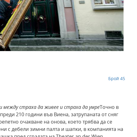
н
Брой 45
си между страха да живее и страха да умре
Точно в
преди 210 години във Виена, затрупаната от сняг
репетно очакване на онова, което трябва да се
ени с дебели зимни палта и шапки, в компанията на
ашка пред сградата на Theater an der Wien.