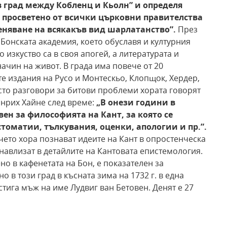
в град между Кобленц и Кьолн”
и определя
 просветено от всички църковни правителства
реняване на всякакъв вид шарлатанство”.
През
 Бонската академия, което обуславя и културния
 изкуство са в своя апогей, а литературата и
ачин на живот. В града има повече от 20
е издания на Русо и Монтескьо, Клопщок, Хердер,
сто разговори за битови проблеми хората говорят
айнрих Хайне след време:
„В онези години в
вен за философията на Кант, за която
се
томатии, тълкувания, оценки, апологии и пр.”.
вечето хора познават идеите на Кант в опростенческа
навлизат в детайлите на Кантовата епистемология.
ено в кафенетата на Бон, е показателен за
 в този град в късната зима на 1732 г. в една
стига мъж на име Лудвиг ван Бетовен. Денят е 27