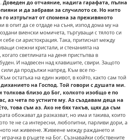
а.
Доведен до отчаяние, надига гарафата, пълна
опияни и да забрави за случилото се. Но нито
а го
изтръгнат от спомена за преживяното
и в опит да се отдаде на съня, изпод дома му на
зюздани виенски момичета, търгуващи с тялото си
и себе си аристокрация. Така, притиснат между
ващи снежни кристали, и стенанията на
, когато светлината на деня пристъпва в
буден. И надвесен над клавишите, свири. Защото
а сили да продължи напред. Към все по-
Към остатъка на един живот, в който, както сам той
 диханието на Господ.
Той говори с душата ми.
ъм толкова близо до Бог, колкото изобщо е по
ас, аз чета по устните му. Аз създавам деца на
то, това съм аз. Ако не бях такъв, щях
да съм
рата обожават да разказват, но има и такива, които
то те не са интересни, любопитни, парливи дори, а
еното ни живеене. Живеене между раждането и
т играчка в ръцете на Бог. Съзнавайки собствените