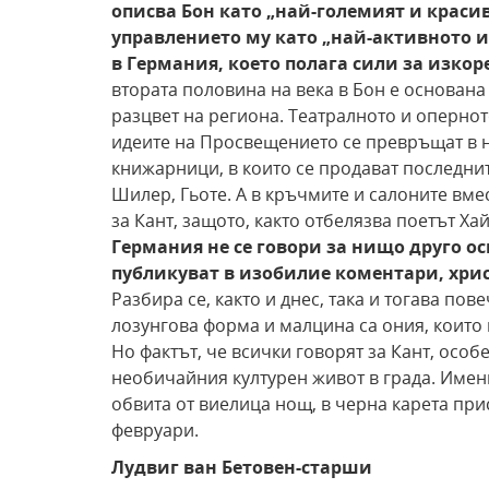
описва Бон като „най-големият и краси
управлението му като „най-активното и
в Германия, което полага сили за изко
втората половина на века в Бон е основана
разцвет на региона. Театралното и оперното
идеите на Просвещението се превръщат в н
книжарници, в които се продават последнит
Шилер, Гьоте. А в кръчмите и салоните вме
за Кант, защото, както отбелязва поетът Х
Германия не се говори за нищо
друго ос
публикуват в изобилие коментари, хрис
Разбира се, както и днес, така и тогава по
лозунгова форма и малцина са ония, които 
Но фактът, че всички говорят за Кант, особ
необичайния културен живот в града. Именно
обвита от виелица нощ, в черна карета при
февруари.
Лудвиг ван Бетовен-старши