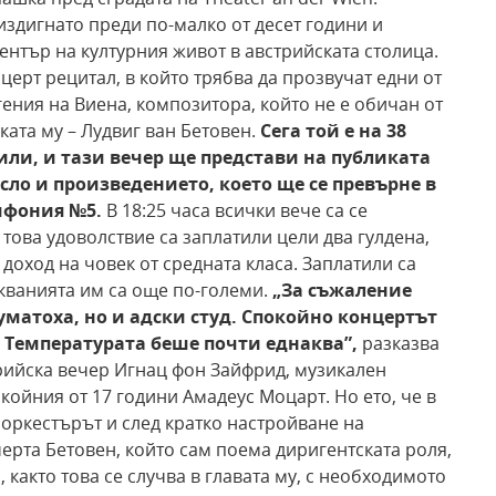
издигнато преди по-малко от десет години и
ентър на културния живот в австрийската столица.
ерт рецитал, в който трябва да прозвучат едни от
ения на Виена, композитора, който не е обичан от
ката му – Лудвиг ван Бетовен.
Сега той е на 38
или, и
тази вечер ще представи на публиката
сло и произведението, което ще се превърне в
мфония №5.
В 18:25 часа всички вече са се
 това удоволствие са заплатили цели два гулдена,
доход на човек от средната класа. Заплатили са
кванията им са още по-големи.
„За съжаление
уматоха, но и адски студ. Спокойно концертът
 Температурата беше почти еднаква”,
разказва
врийска вечер Игнац фон Зайфрид, музикален
койния от 17 години Амадеус Моцарт. Но ето, че в
 оркестърът и след кратко настройване на
черта Бетовен, който сам поема диригентската роля,
, както това се случва в главата му, с необходимото