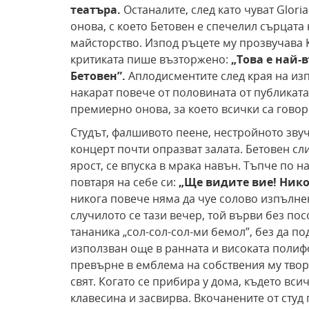
театъра.
Останалите, след като чуват Glori
онова, с което Бетовен е спечелил сърцат
майсторство. Изпод ръцете му прозвучава 
критиката пише възторжено:
„Това е най-
Бетовен”.
Аплодисментите след края на изп
накарат повече от половината от публиката 
премиерно онова, за което всички са гово
Студът, фалшивото пеене, нестройното зву
концерт почти опразват залата. Бетовен сли
ярост, се впуска в мрака навън. Тъпче по на
повтаря на себе си:
„Ще видите вие! Нико
никога повече няма да чуе солово изпълнен
случилото се тази вечер, той върви без пос
тананика „сол-сол-сол-ми бемол”, без да по
използван още в ранната и високата полифо
превърне в емблема на собствения му твор
свят. Когато се прибира у дома, където вси
клавесина и засвирва. Вкочанените от студ 