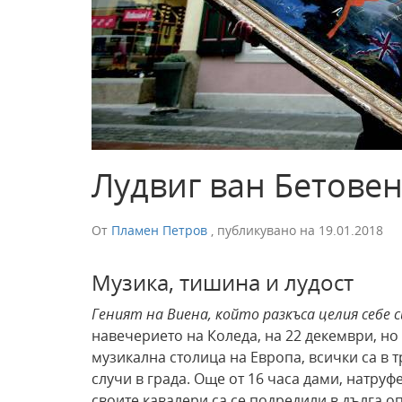
Лудвиг ван Бетове
От
Пламен Петров
,
публикувано на
19.01.2018
Музика, тишина и лудост
Геният на Виена, който разкъса целия себе 
навечерието на Коледа, на 22 декември, но 
музикална столица на Европа, всички са в т
случи в града. Още от 16 часа дами, натруф
своите кавалери са се подредили в дълга оп