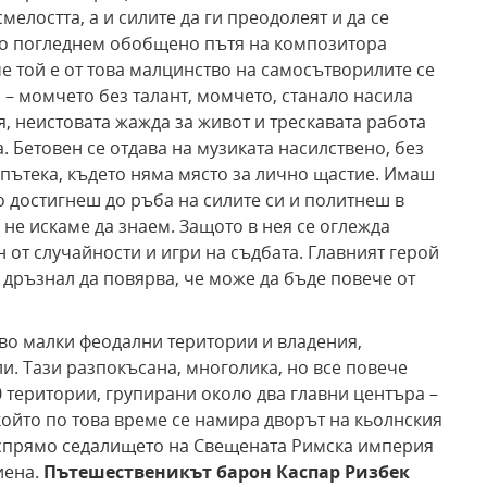
мелостта, а и силите да ги преодолеят и да се
Ако погледнем обобщено пътя на композитора
че той е от това малцинство на самосътворилите се
 – момчето без талант, момчето, станало насила
, неистовата жажда за живот и трескавата работа
. Бетовен се отдава на музиката насилствено, без
 пътека, където няма място за лично щастие. Имаш
 достигнеш до ръба на силите си и политнеш в
о не искаме да знаем. Защото в нея се оглежда
н от случайности и игри на съдбата. Главният герой
, дръзнал да повярва, че може да бъде повече от
ство малки феодални територии и владения,
и. Тази разпокъсана, многолика, но все повече
територии, групирани около два главни центъра –
 който по това време се намира дворът на кьолнския
т спрямо седалището на Свещената Римска империя
иена.
Пътешественикът
барон Каспар Ризбек