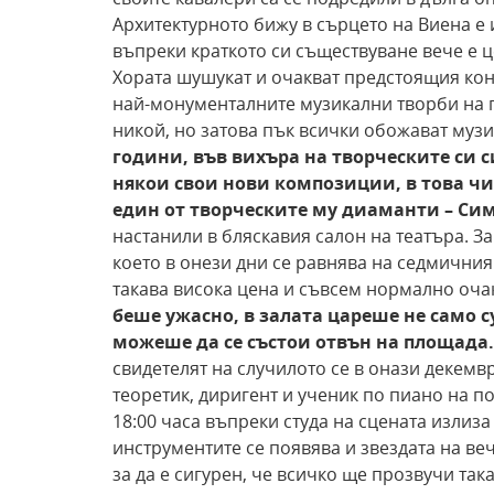
Архитектурното бижу в сърцето на Виена е 
въпреки краткото си съществуване вече е ц
Хората шушукат и очакват предстоящия конц
най-монументалните музикални творби на г
никой, но затова пък всички обожават музи
години, във вихъра на творческите си с
някои
свои нови композиции, в това чи
един от творческите му диаманти – Си
настанили в бляскавия салон на театъра. За
което в онези дни се равнява на седмичния 
такава висока цена и съвсем нормално оча
беше ужасно, в залата
цареше не само с
можеше да се състои отвън
на площада.
свидетелят на случилото се в онази декем
теоретик, диригент и ученик по пиано на по
18:00 чaса въпреки студа на сцената излиза
инструментите се появява и звездата на ве
за да е сигурен, че всичко ще прозвучи така