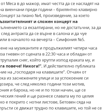
a от Меса в до мажор, имат честта да се насладят на
а на виенчани преди години – брилянтно клавирно
Концерт за пиано №4, произведение, за което
възхитителният и сложен концерт на
ълнението са екзалтирани, но не достатъчни, за да
след антракта да се върне в салона и да чуе
рили в началото на вечерта – Симфония №5.
чене на музикантите и продължилият четири часа
за гневен от сцената в 22:30 часа и обладан от
трупалия сняг, който хрупти изпод краката му, и
га повече! Никога!”.
И действително публиката
ие на „господаря на клавишите”. Отчаян от
ока из заснежените улици и за успокоение си
дозира, че след няколко години този мотив,
ния и барока, но не и по този начин, ще се
ческия гений и ще разнесе славата му по целия
чко е покрито с нотни листове, Бетовен сяда на
пръсти се движат трудно по клавишите, но той не се