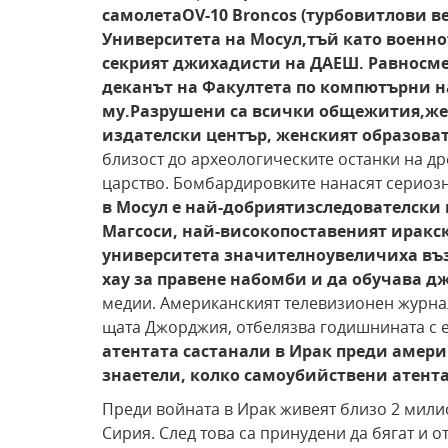
самолета
OV-10 Broncos (турбовитлови 
Университета на Мосул,
тъй като военно
се
крият джихадисти на ДАЕШ. Равносметк
деканът на Факултета по компютърни 
му.
Разрушени са всички общежития,
же
издателски център, женският образова
близост до археологическите останки на др
царство. Бомбардировките нанасят сериоз
в Мосул е най-добрият
изследователски 
Магсоси, най-високопоставеният иракс
университета значително
увеличиха въ
хау за правене на
бомби и да обучава д
медии. Американският телевизионен журнал
щата Джорджия, отбелязва годишнината с 
атентата са
станали в Ирак преди америк
знаете
ли, колко самоубийствени атента
Преди войната в Ирак живеят близо 2 милио
Сирия. След това са принудени да бягат и от