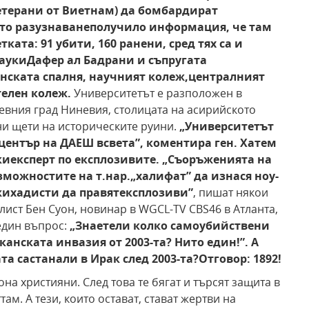
ветерани от Виетнам) да бомбардират
то разузнаване
получило информация, че там
ата: 91 убити, 160 ранени, сред тях са и
науки
Дафер ал Бадрани и съпругата
нската спалня, научният колеж,
централният
телен колеж.
Университетът е разположен в
евния град Ниневия, столицата на асирийското
ни щети на историческите руини.
„Университетът
център на ДАЕШ в
света”, коментира ген. Хатем
ки
експерт по експлозивите. „Съоръженията на
зможностите на т.нар.
„халифат” да изнася ноу-
жихадисти да правят
експлозиви”
, пишат някои
ист Бен Суон, новинар в WGCL-TV CBS46 в Атланта,
един въпрос:
„Знаете
ли колко самоубийствени
анската инвазия от 2003-та? Нито един!”. А
та са
станали в Ирак след 2003-та?
Отговор: 1892!
на християни. След това те бягат и търсят защита в
там. А тези, които остават, стават жертви на