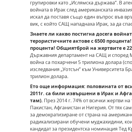
групировки като „Ислямска държава”. В ате
войната в Ирак след американската инвазия
искал да поставя също един въпрос във връ
вик, с който САЩ нападнаха Ирак, за да сп
Знаете ли какво постигна досега война
терористичните актове с 6500 процента
процента! Общият
брой на жертвите е 2
Държавния департамент на САЩ и според М
война са похарчени 5 трилиона долара (сп
изследвания „Уотсън” към Университета Брау
трилион долара.
Ето още информация: половината от вс
2011
г. са били извършени в Ирак и Афга
там).
През 2014 г. 74% от всички жертви на
Пакистан, Афганистан и Нигерия. От тях са
за демократизиране от страна на американс
радикализирани обучени муджахидини, коит
кандидат за президентска номинация Тед К