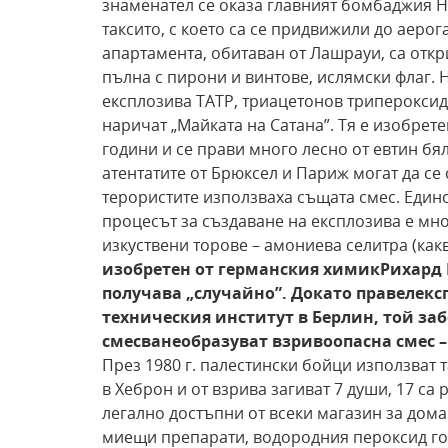
знаменател се оказа главният бомбаджия 
таксито, с което са се придвижили до аерога
апартамента, обитаван от Лашрауи, са откри
пълна с пирони и винтове, ислямски флаг. 
експлозива TATP, триацетонов трипероксид,
наричат „Майката на Сатана”. Тя е изобрет
години и се прави много лесно от евтин бял
атентатите от Брюксел и Париж могат да се с
терористите използваха същата смес. Единс
процесът за създаване на експлозива е мно
изкуствени торове – амониева селитра (как
изобретен от германския химик
Рихард 
получава „случайно”. Докато правел
екс
техническия институт в Берлин, той заб
смесване
образуват взривоопасна смес –
През 1980 г. палестински бойци използват 
в Хеброн и от взрива загиват 7 души, 17 са
легално достъпни от всеки магазин за дом
миещи препарати, водородния пероксид го 