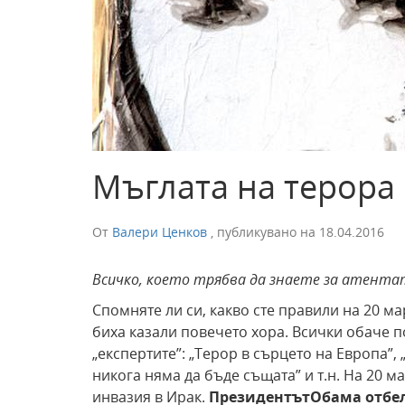
Мъглата на терора
От
Валери Ценков
,
публикувано на
18.04.2016
Всичко, което трябва да знаете за атентати
Спомняте ли си, какво сте правили на 20 ма
биха казали повечето хора. Всички обаче по
„експертите”: „Терор в сърцето на Европа”,
никога няма да бъде същата” и т.н. На 20 
инвазия в Ирак.
Президентът
Обама отбел