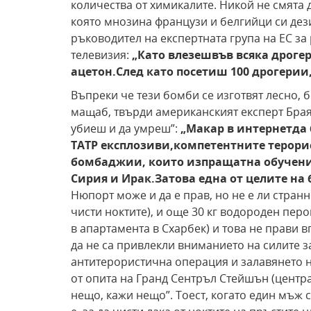
количества от химикалите. Никой не смята 
която мнозина французи и белгийци си де
ръководител на експертната група на ЕС за
телевизия:
„Като влезеш
във всяка дроге
ацетон.
След като посетиш 100 дрогерии
Въпреки че тези бомби се изготвят лесно, 
мащаб, твърди американският експерт Браян
убиеш и да умреш”:
„Макар в интернет
да
TATP експлозиви,
компетентните терорис
бомбаджии, които изпращат
на обучен
Сирия и Ирак.
Затова една от целите на
Нюпорт може и да е прав, но не е ли странн
чисти ноктите), и още 30 кг водороден перо
в апартамента в Схарбек) и това не прави 
да не са привлекли вниманието на силите з
антитерористична операция и залавянето н
от опита на Гранд Сентръл Стейшън (центра
нещо, кажи нещо”. Тоест, когато един мъж с