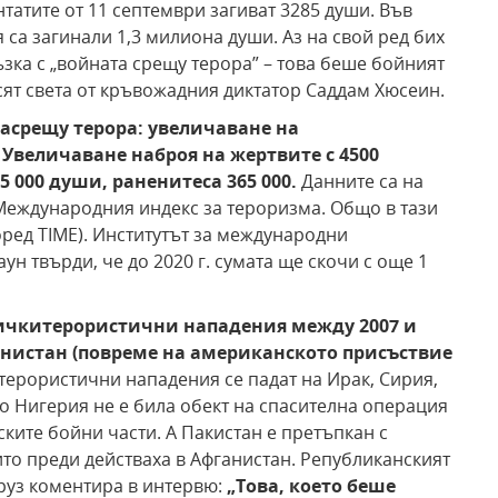
нтатите от 11 септември загиват 3285 души. Във
 са загинали 1,3 милиона души. Аз на свой ред бих
зка с „войната срещу терора” – това беше бойният
асят света от кръвожадния диктатор Саддам Хюсеин.
та
срещу терора: увеличаване на
! Увеличаване на
броя на жертвите с 4500
25 000 души, ранените
са 365 000.
Данните са на
еждународния индекс за тероризма. Общо в тази
оред TIME). Институтът за международни
н твърди, че до 2020 г. сумата ще скочи с още 1
ички
терористични нападения между 2007 и
нистан (по
време на американското присъствие
 терористични нападения се падат на Ирак, Сирия,
мо Нигерия не е била обект на спасителна операция
ките бойни части. А Пакистан е претъпкан с
о преди действаха в Афганистан. Републиканският
руз коментира в интервю:
„Това, което беше