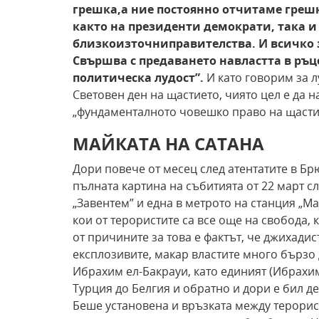
грешка,
а ние постоянно отчитаме греш
както на президенти демократи, така и
близкоизточни
правителства. И всичко
Свършва с предаването на
властта в ръц
политическа лудост”.
И като говорим за л
Световен ден на щастието, чиято цел е да 
„фундаменталното човешко право на щастие”
МАЙКАТА НА САТАНА
Дори повече от месец след атентатите в Бр
пълната картина на събитията от 22 март с
„Завентем” и една в метрото на станция „Ма
кои от терористите са все още на свобода, 
от причините за това е фактът, че джихади
експлозивите, макар властите много бързо 
Ибрахим ел-Бакрауи, като единият (Ибрахим
Турция до Белгия и обратно и дори е бил де
Беше установена и връзката между терорист