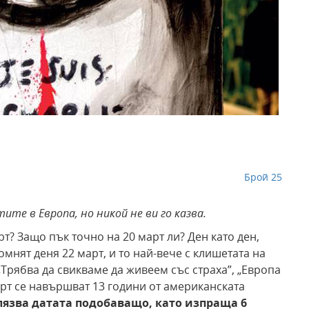
Брой 25
те в Европа, но никой не ви го казва.
рт? Защо пък точно на 20 март ли? Ден като ден,
мнят деня 22 март, и то най-вече с клишетата на
 „Трябва да свикваме да живеем със страха”, „Европа
март се навършват 13 години от американската
язва датата подобаващо, като изпраща 6