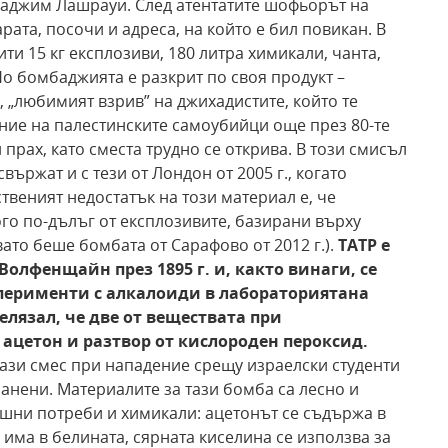
Наджим Лашрауи. След атентатите шофьорът на
рата, посочи и адреса, на който е бил повикан. В
ти 15 кг експлозиви, 180 литра химикали, чанта,
Но бомбаджията е разкрит по своя продукт –
 „любимият взрив” на джихадистите, който те
ение на палестинските самоубийци още през 80-те
 прах, като сместа трудно се открива. В този смисъл
вържат и с тези от Лондон от 2005 г., когато
твеният недостатък на този материал е, че
го по-дълъг от експлозивите, базирани върху
вато беше бомбата от Сарафово от 2012 г.).
TATP е
Волфенщайн през 1895 г. и, както винаги, се
перименти с алкалоиди в лабораторията
на
елязал, че две от веществата при
 ацетон и разтвор от кислороден пероксид.
тази смес при нападение срещу израелски студенти
 ранени. Материалите за тази бомба са лесно и
ашни потреби и химикали: ацетонът се съдържа в
има в белината, сярната киселина се използва за