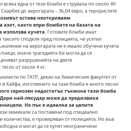
 всяка една от тези бомби е струвала по около 40
 Схарбек до аерогарата – 36,04 евро, а терористите
лозивът остава неоткриваем
 азот, както е
при бомбите на базата на
а използва кучета.
Готовите бомби имат
таксито споделя пред полицията, че усетил
съжаление на аерогарата не е имало обучени кучета
ътници, иначе трагедията би могла да се
еценяват разрушенията на двете
тегло от около 4 кг.
иалисти по TATP, декан на Химическия факултет от
 в Хайфа, изготвянето на тази бомба е много лесно
ого сериозен недостатък тъкмо
на тази бомба
 Дори най-лек
удар може да предизвика
енни
цели. Но пък е идеална за целите
тези химикали са поставени под специално
и количества, е проверяван от полицията. Но във
ободна и могат да се купят неограничени