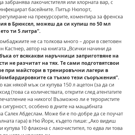
да забранява лакочистителя или хлорната вар, с
зинфекцират басейните. Питър Нюпорт,
 регулиране на прекурсорите, коментира за френска
рия в Брюксел, можеш да си купиш по 50 мл
,
ето ти 5 литра”.
бомбаджиите не са толкова много – дори в световен
 Кастнер, автор на книгата „Всички начини да
 бъка от всякакви наръчници за
приготвяне на
ти не разчитат на тях. Те сами подготвят
свои
ие при майстори в тренировъчни лагери в
 бомбардировките са тъкмо тези съоръжения”.
о как някой мъж си купува 150 л ацетон (за да си
ксид (това са количествата, открити след атентатите
впечатление на никого! Възможно ли е терористите
а сигурност, особено в дните на мащабната
а Салех Абдеслам. Може би е по-добре да се поучат
лната гара) в Ню Йорк, където пише: „Ако видиш
и купува 10 флакона с лакочистител, то едва ли това