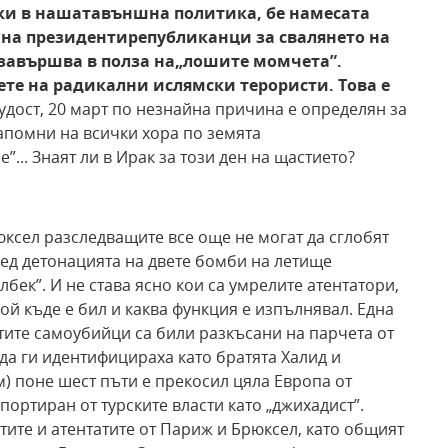
ки в нашата
външна политика, бе намесата
 на президенти
републиканци за свалянето на
 завършва в полза на
„лошите момчета”.
ете на радикални ислямски терористи. Това е
удост, 20 март по незнайна причина е определян за
напомни на всички хора по земята
... Знаят ли в Ирак за този ден на щастието?
юксел разследващите все още не могат да сглобят
лед детонацията на двете бомби на летище
лбек”. И не става ясно кои са умрелите атентатори,
кой къде е бил и каква функция е изпълнявал. Една
стите самоубийци са били разкъсани на парчета от
да ги идентифицираха като братята Халид и
) поне шест пъти е прекосил цяла Европа от
портиран от турските власти като „джихадист”.
ите и атентатите от Париж и Брюксел, като общият