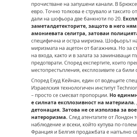
прочистване на запушени канали. В Брюксел
евро. Точно толкова е струвало и таксито от
дали на шофьора две банкноти по 20.
Експ
за
металдетекторите, защото в него няма
амониевата селитра, затова
и полицият
специфична и остра миризма. Шофьорът на 
миризмата на ацетон от багажника. Но за 
на входа, както и в залата за заминаващи п
предотврати. Според експертите, които пр
местопрестъпления, експлозивите са били с 
Според Ехуд Кейнан, един от водещите спец
Израелския технологичен институт Technion
– просто се смесват пропорции.
Но един
мн
е силната експлозивност на материала.
детонация. Затова не се използва за во
на
тероризма.
След атентатите от Лондон 
наблюдение и всеки, който купува по-голем
Франция и Белгия продажбата е напълно св