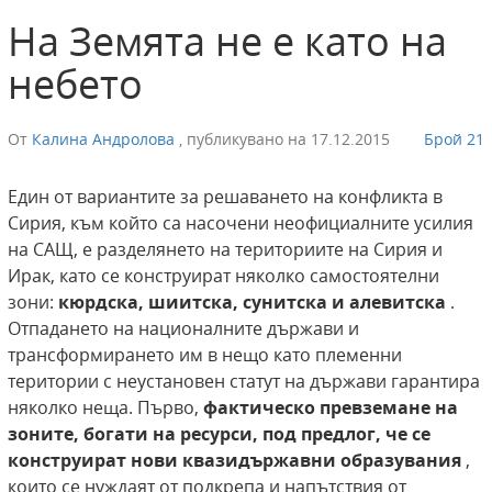
На Земята не е като на
небето
От
Калина Андролова
,
публикувано на
17.12.2015
Брой 21
Един от вариантите за решаването на конфликта в
Сирия, към който са насочени неофициалните усилия
на САЩ, е разделянето на териториите на Сирия и
Ирак, като се конструират няколко самостоятелни
зони:
кюрдска, шиитска, сунитска и алевитска
.
Отпадането на националните държави и
трансформирането им в нещо като племенни
територии с неустановен статут на държави гарантира
няколко неща. Първо,
фактическо превземане на
зоните, богати на ресурси, под предлог, че се
конструират нови квазидържавни образувания
,
които се нуждаят от подкрепа и напътствия от