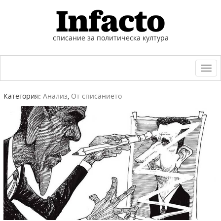
списание за политическа култура
Togg
navi
Категория:
Анализ
,
От списанието