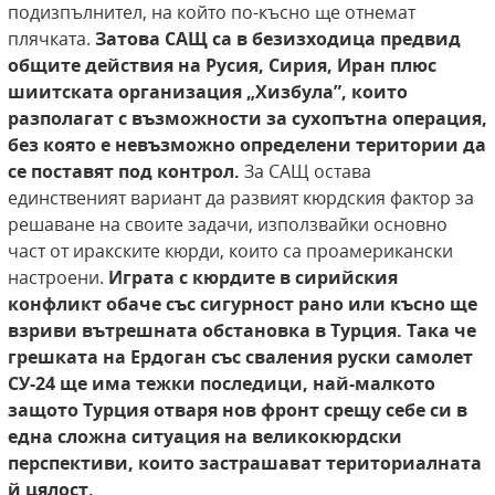
подизпълнител, на който по-късно ще отнемат
плячката.
Затова САЩ са в безизходица предвид
общите действия на Русия, Сирия, Иран плюс
шиитската организация „Хизбула”, които
разполагат с възможности за сухопътна операция,
без която е невъзможно определени територии да
се поставят под контрол.
За САЩ остава
единственият вариант да развият кюрдския фактор за
решаване на своите задачи, използвайки основно
част от иракските кюрди, които са проамерикански
настроени.
Играта с кюрдите в сирийския
конфликт обаче със сигурност рано или късно ще
взриви вътрешната обстановка в Турция. Така че
грешката на Ердоган със сваления руски самолет
СУ-24 ще има тежки последици, най-малкото
защото Турция отваря нов фронт срещу себе си в
една сложна ситуация на великокюрдски
перспективи, които застрашават териториалната
й цялост.