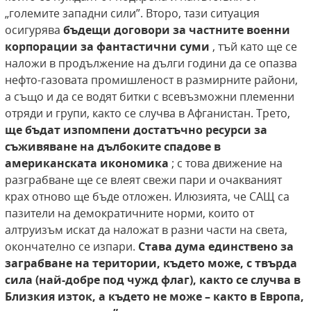
„големите западни сили”. Второ, тази ситуация
осигурява
бъдещи договори за частните военни
корпорации за фантастични суми
, тъй като ще се
наложи в продължение на дълги години да се опазва
нефто-газовата промишленост в размирните райони,
а също и да се водят битки с всевъзможни племенни
отряди и групи, както се случва в Афганистан. Трето,
ще бъдат изпомпени достатъчно ресурси за
съживяване на дълбоките спадове в
американската икономика
; с това движение на
разграбване ще се влеят свежи пари и очакваният
крах отново ще бъде отложен. Илюзията, че САЩ са
пазители на демократичните норми, които от
алтруизъм искат да наложат в разни части на света,
окончателно се изпари.
Става дума единствено за
заграбване на територии, където може, с твърда
сила (най-добре под чужд флаг), както се случва в
Близкия изток, а където не може – както в Европа,