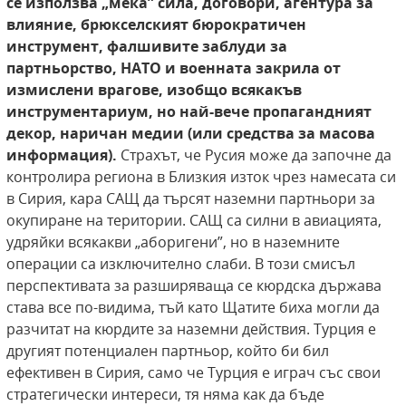
се използва „мека” сила, договори, агентура за
влияние, брюкселският бюрократичен
инструмент, фалшивите заблуди за
партньорство, НАТО и военната закрила от
измислени врагове, изобщо всякакъв
инструментариум, но най-вече пропагандният
декор, наричан медии (или средства за масова
информация).
Страхът, че Русия може да започне да
контролира региона в Близкия изток чрез намесата си
в Сирия, кара САЩ да търсят наземни партньори за
окупиране на територии. САЩ са силни в авиацията,
удряйки всякакви „аборигени”, но в наземните
операции са изключително слаби. В този смисъл
перспективата за разширяваща се кюрдска държава
става все по-видима, тъй като Щатите биха могли да
разчитат на кюрдите за наземни действия. Турция е
другият потенциален партньор, който би бил
ефективен в Сирия, само че Турция е играч със свои
стратегически интереси, тя няма как да бъде