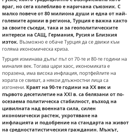
враг, но сега колебливо е наричана съюзник.
С
малко повече от 80 милиона души и една от най-
големите армии в региона, Турция е важна както
за своите съседи, така и за геополитическите
интереси на САЩ, Германия, Русия и Близкия
изток.
Възможно е обаче Турция да се движи към
голяма икономическа криза.
Турция изминава дълъг път от 70-те и 80-те години на
миналия век. Тогава цари хаос, икономиката е
поразена, има висока инфлация, портфейлите на
хората се свиват, а някои длъжностни лица са
изгонени.
Краят на 90-те години на XX век и
първото десетилетие на XXI в. са белязани от по-
осезаема политическа стабилност, възход на
цивилната над военната сила, силен
икономически растеж, укротяване на
инфлацията и подобрение на стандарта на живот
на средностатистическия гражданин.
Мъжът,