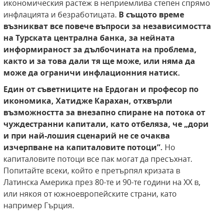
икономическия растеж в неприемлива степен спрямо
инфлацията и безработицата.
В същото време
възникват все повече въпроси за независимостта
на Турската централна банка, за нейната
информираност за дълбочината на проблема,
както и за това дали тя ще може, или няма да
може да ограничи инфлационния натиск.
Един от съветниците на Ердоган и професор по
икономика, Хатидже Карахан, отхвърли
възможността за внезапно спиране на потока от
чуждестранни капитали, като отбеляза, че „дори
и при най-лошия сценарий не се очаква
изчерпване на капиталовите потоци”.
Но
капиталовите потоци все пак могат да пресъхнат.
Попитайте всеки, който е претърпял кризата в
Латинска Америка през 80-те и 90-те години на XX в,
или някоя от южноевропейските страни, като
например Гърция.