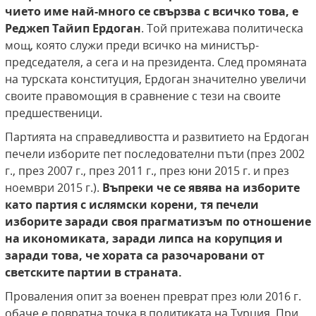
чието име най-много се свързва с всичко това,
е
Реджеп Тайип Ердоган
. Той притежава политическа
мощ, която служи преди всичко на министър-
председателя, а сега и на президента. След промяната
на турската конституция, Ердоган значително увеличи
своите правомощия в сравнение с тези на своите
предшественици.
Партията на справедливостта и развитието на Ердоган
печели изборите пет последователни пъти (през 2002
г., през 2007 г., през 2011 г., през юни 2015 г. и през
ноември 2015 г.).
Въпреки че се яв
ява
на изборите
като партия с ислямски корени, тя печели
изборите заради своя прагматизъм по отношение
на икономи
ката
, заради липса на корупция и
заради това, че хората
са
разочаровани от
светските партии в страната.
Проваления опит за военен преврат през юли 2016 г.
обаче е повратна точка в политиката на Турция. При