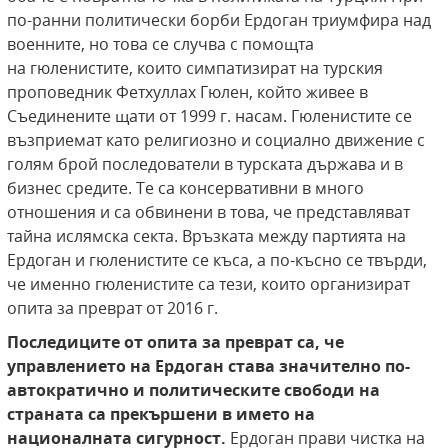
по-ранни политически борби Ердоган триумфира над
военните, но това се случва с помощта
на гюленистите, които симпатизират на турския
проповедник Фетхуллах Гюлен, който живее в
Съединените щати от 1999 г. насам. Гюленистите се
възприемат като религиозно и социално движение с
голям брой последователи в турската държава и в
бизнес средите. Те са консервативни в много
отношения и са обвинени в това, че представляват
тайна ислямска секта. Връзката между партията на
Ердоган и гюленистите се къса, а по-късно се твърди,
че именно гюленистите са тези, които организират
опита за преврат от 2016 г.
Последиците от опита за преврат са, че
управлението на Ердоган ста
в
а значително по-
автократично и политическите свободи на
страната са прекършени в името на
националната сигурност.
Ердоган прави чистка на