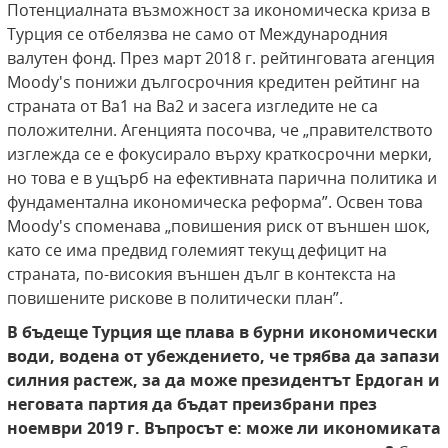
Потенциалната възможност за икономическа криза в
Турция се отбелязва не само от Международния
валутен фонд. През март 2018 г. рейтинговата агенция
Moody's понижи дългосрочния кредитен рейтинг на
страната от Ba1 на Ba2 и засега изгледите не са
положителни. Агенцията посочва, че „правителството
изглежда се е фокусирало върху краткосрочни мерки,
но това е в ущърб на ефективната парична политика и
фундаментална икономическа реформа”. Освен това
Moody's споменава „повишения риск от външен шок,
като се има предвид големият текущ дефицит на
страната, по-високия външен дълг в контекста на
повишените рискове в политически план”.
В бъдеще Турция ще плава в бурни икономически
води, водена от убеждението, че трябва да запази
силния растеж, за да може президентът Ердоган и
неговата партия да бъдат преизбрани през
ноември 2019 г. Въпросът е: може ли икономиката