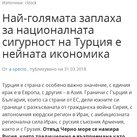
Източник: iStock
Най-голямата заплаха
за националната
сигурност на Турция е
нейната икономика
От
a-specto
,
публикувано на
31.03.2018
Турция е страна с особено важно значение, с единия
крак е в Европа, с другия – в Азия. Граничи с Гърция и
България, които са страни от ЕС, дели южните си
граници с разкъсваната от гражданска война Сирия, с
автономния кюрдски регион в Ирак, с амбициозната
регионална сила Иран, с руския съюзник Армения,
както и с Грузия.
Отвъд Черно море се намира
Русия, която традиционно е възприемана като