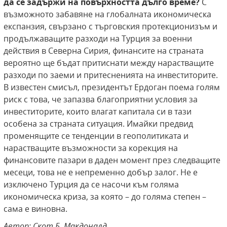
да се задържи на повърхността дълго време?
С
възможното забавяне на глобалната икономическа
експанзия, свързано с търговския протекционизъм и
продължаващите разходи на Турция за военни
действия в Северна Сирия, финансите на страната
вероятно ще бъдат притиснати между нарастващите
разходи по заеми и притесненията на инвеститорите.
В известен смисъл, президентът Ердоган поема голям
риск с това, че запазва благоприятни условия за
инвеститорите, които влагат капитала си в тази
особена за страната ситуация. Имайки предвид
променящите се тенденции в геополитиката и
нарастващите възможности за корекция на
финансовите пазари в даден момент през следващите
месеци, това не е непременно добър залог. Не е
изключено Турция да се насочи към голяма
икономическа криза, за която – до голяма степен –
сама е виновна.
Автор: Скот Б. Макдоналд