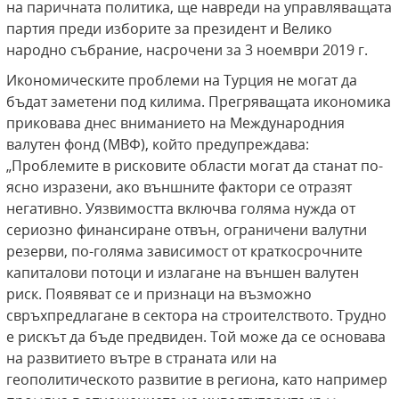
на паричната политика, ще навреди на управляващата
партия преди изборите за президент и Велико
народно събрание, насрочени за 3 ноември 2019 г.
Икономическите проблеми на Турция не могат да
бъдат заметени под килима. Прегряващата икономика
приковава днес вниманието на Международния
валутен фонд (МВФ), който предупреждава:
„Проблемите в рисковите области могат да станат по-
ясно изразени, ако външните фактори се отразят
негативно. Уязвимостта включва голяма нужда от
сериозно финансиране отвън, ограничени валутни
резерви, по-голяма зависимост от краткосрочните
капиталови потоци и излагане на външен валутен
риск. Появяват се и признаци на възможно
свръхпредлагане в сектора на строителството. Трудно
е рискът да бъде предвиден. Той може да се основава
на развитието вътре в страната или на
геополитическото развитие в региона, като например