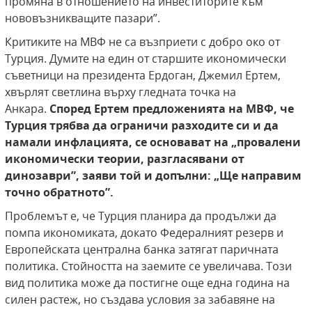
промяна в отношението на инвеститорите към
нововъзникващите пазари”.
Критиките на МВФ не са възприети с добро око от
Турция. Думите на един от старшите икономически
съветници на президента Ердоган, Джемил Ертем,
хвърлят светлина върху гледната точка на
Анкара.
Според Ертем предложенията на МВФ, че
Турция трябва да ограничи разходите си и да
намали инфлацията, се основават на „провалени
икономически теории, разгласявани от
динозаври”, заяви той и допълни: „Ще направим
точно обратното”.
Проблемът е, че Турция планира да продължи да
помпа икономиката, докато Федералният резерв и
Европейската централна банка затягат паричната
политика. Стойността на заемите се увеличава. Този
вид политика може да постигне още една година на
силен растеж, но създава условия за забавяне на