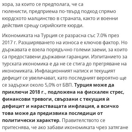
хора, за които се предполага, че са
гюленисти, предприема по-твърд подход спрямо
кюрдското малцинство в страната, както и военни
действия срещу сирийските кюрди.
Икономиката на Турция се разрасна със 7.0% през
2017 г. Разширяването на износа е ключов фактор. Но
държавата е взела порядъчно големи заеми, за които
са предоставени държавни гаранции. Изпитанието за
турската икономика е да не се стига до прегряване на
икономиката. Инфлационният натиск и текущият
дефицит се увеличават, като последният вероятно ще
се задържи около 5,0% от БВП.
Турция може да
приключи 2018 г., подложена на фискален стрес,
финансови тревоги, свързани с текущия ѝ
дефицит и нарастващата инфлация, а всичко
това може да предизвика последици от
политически характер.
Правителството се
притеснява, че ако забави икономиката чрез затягане