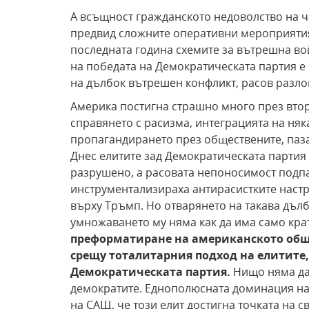
А всъщност гражданското недоволство на 
предвид сложните оперативни мероприятия
последната година схемите за вътрешна во
на победата на Демократическата партия 
на дълбок вътрешен конфликт, расов разл
Америка постигна страшно много през втор
справянето с расизма, интеграцията на няк
пропагандирането през обществените, паза
Днес елитите зад Демократическата партия
разрушено, а расовата непоносимост подпа
инструментализираха антирасистките наст
върху Тръмп. Но отварянето на такава дълб
умножаването му няма как да има само кр
преформатиране на американското общ
срещу тоталитарния подход на елитите,
Демократическата партия.
Нищо няма да
демократите. Еднополюсната доминация на
на САЩ, че този елит достигна точката на 