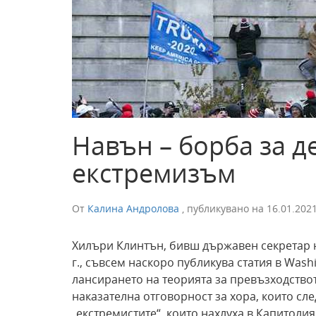
Навън – борба за д
екстремизъм
От
Калина Андролова
,
публикувано на
16.01.202
Хилъри Клинтън, бивш държавен секретар н
г., съвсем наскоро публикува статия в Wash
лансирането на теорията за превъзходствот
наказателна отговорност за хора, които сл
„екстремистите“, които нахлуха в Капитолия