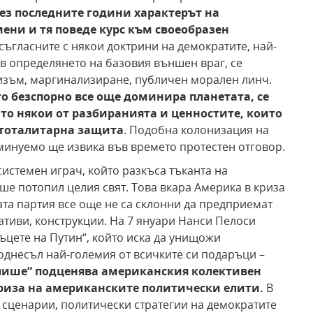
ез последните години характерът на
ени и тя поведе курс към своеобразен
съгласните с някои доктрини на демократите, най-
 в определянето на базовия външен враг, се
изъм, маргинализиране, публичен морален линч.
то безспорно все още доминира планетата, се
о някои от разбиранията и ценностите, които
 тоталитарна защита
. Подобна колонизация на
минуемо ще извика във времето протестен отговор.
истемен играч, който разкъса тъканта на
ше потопил целия свят. Това вкара Америка в криза
ата партия все още не са склонни да предприемат
ативи, конструкции. На 7 януари Нанси Пелоси
ъцете на Путин“, който иска да унищожи
однесъл най-големия от всичките си подаръци –
лише“ подценява американския колективен
криза на американските политически елити.
В
 сценарии, политически стратегии на демократите