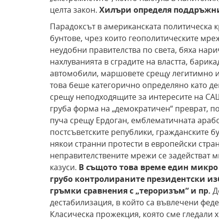
целта закон.
Хилъри определя поддръжни
Парадоксът в американската политическа к
бунтове, чрез които геополитическите мре
неудобни правителства по света, бяха нар
нахлуванията в сградите на властта, барик
автомобили, маршовете срещу легитимно из
това беше категорично определяно като д
срещу неподходящите за интересите на СА
груба форма на „демократичен“ преврат, п
пуча срещу Ердоган, емблематичната арабс
постсъветските републики, гражданските бу
някои странни протести в европейски страни
неправителствените мрежи се задействат 
казуси.
В същото това време един микро
грубо контролираните президентски из
гръмки сравнения с „тероризъм“ и пр.
Д
дестабилизация, в който са въвлечени феде
Класическа прожекция, която сме гледали хи