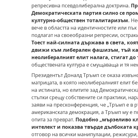
репресивна псевдолиберална доктрина.
Пр
Демократическата партия силно се пром
културно-обществен тоталитаризъм.
Не
вече в областта на идентичностите или пък
подлагат на своеобразни репресии, острак
Тоест най-силната държава в света, коя
движи към либерален фашизъм, тъй кат
неолибералният елит налага, стигат до
обществената култура е смущаваща и тя не
Президентът Доналд Тръмп се оказа извънс
матрицата, в която неолибералният елит бе
на истината, но елитите зад Демократическ
стъпки срещу собствените си практики, нар
заяви на пресконференция, че „Тръмп е в р
американската демокрация, а Тръмп му е п
опита за преврат.
Подобно „мързеливо к
интелект и показва твърде дълбоката 
отговор на всички манипулации, режисури,