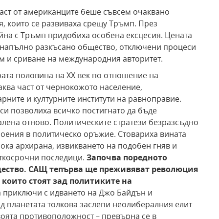
част от американците беше съвсем очаквано
, които се развиваха срещу Тръмп. През
йна с Тръмп придобиха особена ексцесия. Цената
е напълно разкъсано общество, отключени процеси
ом и сриване на международния авторитет.
ата половина на XX век по отношение на
аква част от чернокожото население,
рните и културните институти на равноправие.
 си позволиха всичко постигнато да бъде
лена отново. Политическите стратези безразсъдно
роения в политическо оръжие. Стовариха вината
ока архирана, извикването на подобен гняв и
аткосрочни последици.
Започва поредното
ество. САЩ тепърва ще преживяват революция
 които стоят зад политиките на
 приключи с идването на Джо Байдън и
д планетата толкова заслепи неолибералния елит
своята противоположност – превърна се в