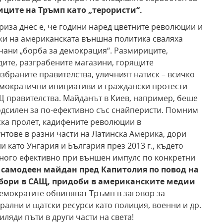
ците на Тръмп като „терористи“.
риза днес е, че години наред цветните революции и
жи на американската външна политика сваляха
ичани „борба за демокрация“. Размириците,
адите, разграбените магазини, горящите
браните правителства, уличният натиск – всичко
емократични инициативи и граждански протести
Щ правителства. Майданът в Киев, например, беше
одсилен за по-ефективно със снайперисти. Помним
ка пролет, кадифените революции в
нтове в разни части на Латинска Америка, дори
 като Унгария и България през 2013 г., където
много ефективно при външен импулс по конкретни
 самодеен майдан пред Капитолия по повод на
бори в САЩ, придоби в американските медии
емократите обвиняват Тръмп в заговор за
рални и щатски ресурси като полиция, военни и др.
ляди пъти в други части на света!