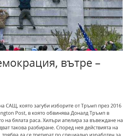
емокрация, вътре –
1
а САЩ, която загуби изборите от Тръмп през 2016
ington Post, в която обвинява Доналд Тръмп в
о на бялата раса. Хилъри апелира за въвеждане на
едват такова разбиране. Според нея действията на
, трябва да се третират по специално изработен за