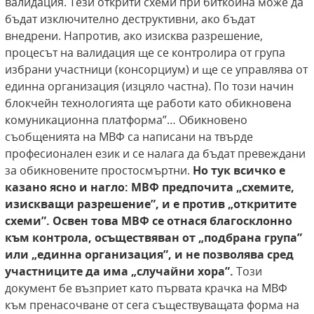
валидация. Тези открити схеми при биткойна може да
бъдат изключително деструктивни, ако бъдат
внедрени. Напротив, ако изисква разрешение,
процесът на валидация ще се контролира от група
избрани участници (консорциум) и ще се управлява от
единна организация (изцяло частна). По този начин
блокчейн технологията ще работи като обикновена
комуникационна платформа”… Обикновено
съобщенията на МВФ са написани на твърде
професионален език и се налага да бъдат превеждани
за обикновените простосмъртни.
Но тук всичко е
казано ясно и
нагло: МВФ предпочита „схемите,
изискващи
разрешение”, и e против „откритите
схеми”.
Освен това МВФ се отнася благосклонно
към
контрола, осъществяван от „подбрана група”
или „единна организация”, и не позволява сред
участниците да има „случайни хора”.
Този
документ бе възприет като първата крачка на МВФ
към пренасочване от сега съществуващата форма на