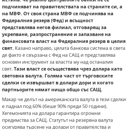
подчиняват на
правителствата на страните си, а
на МВФ.
От своя страна МВФ се подчинява на
Федералния резерв (Фед) и всъщност
представлява
негов филиал, отговарящ за
укрепване, разпространение и запазване на
финансовата власт на
Федералния резерв в целия
свят.
Казано направо, цялата банкова система в света
де факто е свързана с Фед на САЩ и представлява
основен инструмент за властта му над останалия
свят.
Тази власт се
осъществява чрез долара като
световна валута. Голяма част от търговските
сделки се извършват в долари дори и когато
партньорите
нямат нищо общо със САЩ.
Макар че делът на американската валута в тези сделки
е паднал под 60% (беше 90% преди 50 години).
Хегемонията на долара гарантира огромни
предимства за САЩ. Статутът на резервна валута
осигурява търсене на долари от правителства и