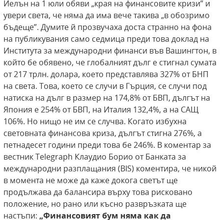
Йелън на 1 юли обяви „края на финансовите кризи” и
увери света, че няма да има вече такива „в обозримо
бъдеще”. Думите й прозвучаха доста странно на фона
на публикувания само седмица преди това доклад на
Института за международни финанси във Вашингтон, в
който бе обявено, че глобалният дълг е стигнал сумата
от 217 трлн. долара, което представлява 327% от БНП
на света. Това, което се случи в Гърция, се случи под
натиска на дълг в размер на 174,8% от БВП, дългът на
Япония е 254% от БВП, на Италия 132,4%, а на САЩ
106%. Но нищо не им се случва. Когато избухна
световната финансова криза, дългът стигна 276%, а
петнадесет години преди това бе 246%. В коментар за
вестник Telegraph Клаудио Борио от Банката за
международни разплащания (BIS) коментира, че никой
в момента не може да каже докога светът ще
продължава да балансира върху това рисковано
положение, но рано или късно развръзката ще
настъпи:
„Финансовият бум няма как да