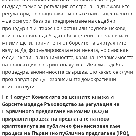
създаде схема за регулация от страна на държавните
регулатори, но също така – и това е най-същественото
– да осигури база за предприемане на съдебни
процедури в интерес на частни или групови искове,
които настояват да бъдат обезщетени за реални или
мними щети, причинени от борсите на виртуалните
валути. Да, формулировката е витиевата, но смисълът
е един: край на анонимността, край на независимостта
на трансакциите с криптовалутите. Има ли съдебна
процедура, анонимността свършва. Ето какво се случи
през август срещу независимите демократични
криптовалути:
На 1 август Комисията за ценните книжа и
борсите издаде Ръководство за регулация на
Първичното предлагане на койни (ICO) и
приравни процеса
на предлагане на нова
криптовалута за публично
финансиране към
процеса на Първично публично
предлагане (IPO),