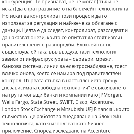
конкуренция. Те признават, че не могат (пък и не
искат) да спрат развитието на блокчейн технологията.
Но искат да контролират този процес и да го
използват за регулация и най-вече за облагане с
данъци. Целта е да следят, контролират, разследват и
да наказват онези, които се опитват да стоят извън
правителствените разпоредби. Блокчейнът не
съществува ей така във въздуха, тази технология
зависи от инфраструктурата – сървъри, мрежи,
банкова система, линии за електроснабдяване, тоест
всичко онова, което се намира под правителствен
контрол. Първата стъпка в настъплението срещу
„независимата свободна технология” е съюзяването
на група могъщи банки и компании като JPMorgan,
Wells Fargo, State Street, SWIFT, Cisco, Accenture,
London Stock Exchange и Mitsubishi UFJ Financial, които
съвместно ще работят за внедряване на блокчейн
технологията, като я използват като бизнес
приложение. Според изследване на Accenture