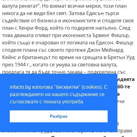
валута ренегат”. Но вземат всички мерки, този план
никога да не види бял свят. Затова Едисън търси
съдействие от бизнеса и икономистите и споделя своя
план с Хенри Форд, който го подкрепя напълно. След
това двамата отиват при икономиста Ървинг Фишър,
който също е очарован от логиката на Едисон. Фишър
споделя плана със своето протеже Джон Мейнард
Кейнс и британецът по време на срещата в Бретън Ууд
през 1944 г., когато се умува за световна валута,
предлага тя да бъде точно такава – подкрепена със
стоки и да се нарича Bancor.
В крайна сметка
идеята
стига до Милтън Фридмън, който в
края на 60-те
infacto.bg използва "бисквитки" (cookies). С
казва, че Америка няма нужда от
Фед, а има
разглеждането на нашето съдържание се
нужда само от един компютър!
Както и се случи
съгласявате с тяхната употреба
през 2009 г. Но междувременно през 1975 г.
нобелистът по икономика, кумирът на
Разбрах
либертарианците Фридрих фон Хайек публикува
знаменития си труд „Частните пари”. В него той прави