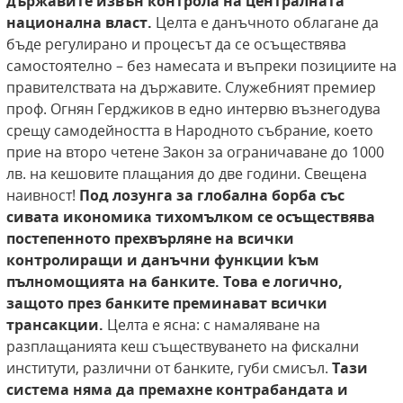
държавите извън
контрола на централната
национална власт.
Целта е данъчното облагане да
бъде регулирано и процесът да се осъществява
самостоятелно – без намесата и въпреки позициите на
правителствата на държавите. Служебният премиер
проф. Огнян Герджиков в едно интервю възнегодува
срещу самодейността в Народното събрание, което
прие на второ четене Закон за ограничаване до 1000
лв. на кешовите плащания до две години. Свещена
наивност!
Под лозунга за глобална борба със
сивата икономика тихомълком
се осъществява
постепенното прехвърляне на
всички
контролиращи и данъчни функции kъм
пълномощията на банките. Това е логично,
защото през банките преминават всички
трансакции.
Целта е ясна: с намаляване на
разплащанията кеш съществуването на фискални
институти, различни от банките, губи смисъл.
Тази
система няма
да премахне контрабандата и