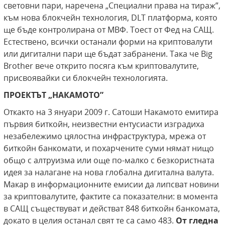
световни пари, наречена „Специални права на тираж”,
към нова блокчейн технология, DLT платформа, която
ще бъде контролирана от МВФ. Тоест от Фед на САЩ.
Естествено, всички останали форми на криптовалути
или дигитални пари ще бъдат забранени. Така че Big
Brother вече открито посяга към криптовалутите,
присвоявайки си блокчейн технологията.
ПРОЕКТЪТ „НАКАМОТО”
Откакто на 3 януари 2009 г. Сатоши Накамото емитира
първия биткойн, неизвестни ентусиасти изградиха
незабележимо цялостна инфраструктура, мрежа от
биткойн банкомати, и похарчените суми нямат нищо
общо с алтруизма или още по-малко с безкористната
идея за налагане на нова глобална дигитална валута.
Макар в информационните емисии да липсват новини
за криптовалутите, фактите са показателни: в момента
в САЩ съществуват и действат 848 биткойн банкомата,
докато в целия останал свят те са само 483.
От гледна