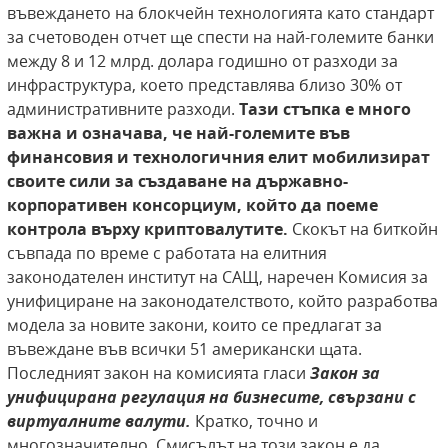
въвеждането на блокчейн технологията като стандарт
за счетоводен отчет ще спести на най-големите банки
между 8 и 12 млрд. долара годишно от разходи за
инфраструктура, което представлява близо 30% от
административните разходи.
Тази стъпка е много
важна и означава, че
най-големите във
финансовия и технологичния
елит мобилизират
своите сили за създаване на
държавно-
корпоративен консорциум, който да
поеме
контрола върху криптовалутите.
Скокът на биткойн
съвпада по време с работата на елитния
законодателен институт на САЩ, наречен Комисия за
унифициране на законодателството, който разработва
модела за новите закони, които се предлагат за
въвеждане във всички 51 американски щата.
Последният закон на комисията гласи
Закон за
унифицирана регулация на бизнесите, свързани с
виртуалните
валути.
Кратко, точно и
многозначително. Смисълът на този закон е да