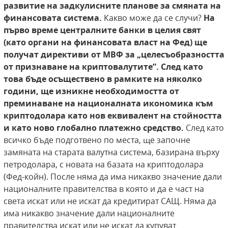
развитие на задкулисните планове за смяната
на
финансовата система.
Какво може да се случи?
На
първо време централните банки в целия
свят
(като органи на финансовата власт на
Фед) ще
получат директиви от МВФ за „целесъобразността
от признаване на криптовалутите”. След като
това бъде осъществено
в рамките на няколко
години, ще изникне необходимостта от
преминаване на националната икономика към
криптодолара като нов
еквивалент на стойността
и като ново глобално платежно средство.
След като
всичко бъде подготвено по места, ще започне
замяната на старата валутна система, базирана върху
петродолара, с новата на базата на криптодолара
(Фед-койн). После няма да има никакво значение дали
националните правителства в която и да е част на
света искат или не искат да кредитират САЩ. Няма да
има никакво значение дали националните
правителства искат или не искат да купуват