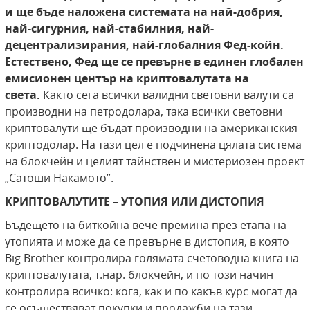
и ще бъде
наложена системата на най-добрия,
най-сигурния, най-стабилния, най-
децентрализирания,
най-глобалния Фед-койн.
Естествено, Фед ще
се превърне в единен глобален
емисионен център на криптовалутата на
света.
Както сега всички валидни световни валути са
производни на петродолара, така всички световни
криптовалути ще бъдат производни на американския
криптодолар. На тази цел е подчинена цялата система
на блокчейн и целият тайнствен и мистериозен проект
„Сатоши Накамото”.
КРИПТОВАЛУТИТЕ – УТОПИЯ ИЛИ ДИСТОПИЯ
Бъдещето на биткойна вече премина през етапа на
утопията и може да се превърне в дистопия, в която
Big Brother контролира голямата счетоводна книга на
криптовалутата, т.нар. блокчейн, и по този начин
контролира всичко: кога, как и по какъв курс могат да
се осъществяват покупки и продажби на тази