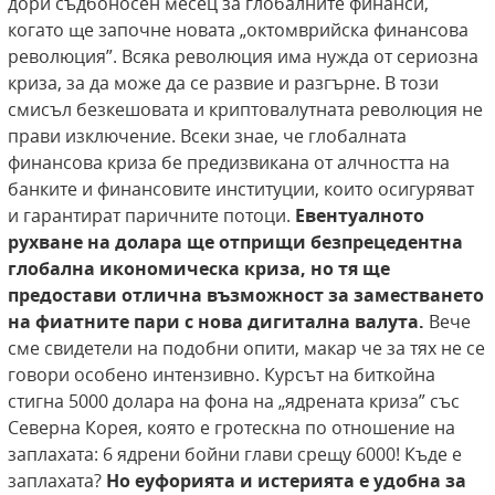
дори съдбоносен месец за глобалните финанси,
когато ще започне новата „октомврийска финансова
революция”. Всяка революция има нужда от сериозна
криза, за да може да се развие и разгърне. В този
смисъл безкешовата и криптовалутната революция не
прави изключение. Всеки знае, че глобалната
финансова криза бе предизвикана от алчността на
банките и финансовите институции, които осигуряват
и гарантират паричните потоци.
Евентуалното
рухване на долара ще отприщи безпрецедентна
глобална икономическа криза, но тя ще
предостави отлична възможност за заместването
на
фиатните пари с нова дигитална валута.
Вече
сме свидетели на подобни опити, макар че за тях не се
говори особено интензивно. Курсът на биткойна
стигна 5000 долара на фона на „ядрената криза” със
Северна Корея, която е гротескна по отношение на
заплахата: 6 ядрени бойни глави срещу 6000! Къде е
заплахата?
Но еуфорията и истерията е удобна за