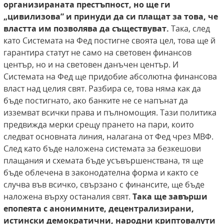
организираната
престъпност, но ще ги
„цивилизова” и принуди
да си плащат за това, че
властта им позволява
да съществуват.
Така, след
като Системата на Фед постигне своята цел, това ще й
гарантира статут не само на световен финансов
център, но и на световен данъчен център. И
Системата на Фед ще придобие абсолютна финансова
власт над целия свят. Разбира се, това няма как да
бъде постигнато, ако банките не се напънат да
изземват всички права и пълномощия. Тази политика
предвижда мерки срещу прането на пари, които
следват основната линия, налагана от Фед чрез МВФ.
След като бъде наложена системата за безкешови
плащания и схемата бъде усъвършенствана, тя ще
бъде облечена в законодателна форма и както се
случва във всичко, свързано с финансите, ще бъде
наложена върху останалия свят.
Така ще завърши
епопеята с
анонимните, децентрализирани,
истински демократични, народни криптовалути