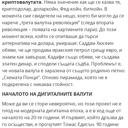
криптовалутата.
Няма значение как ще се казва тя,
криптодолар, доларкойн, Фед-койн, биткойн. В
момента сме свидетели на нещо, което би могло да се
нарече „трета валутна революция” (следа втората
революция – появата на хартиените пари). До този
момент всеки, който се опитваше да търси
алтернатива на долара, умираше: Саддам Хюсеин
обяви, че ще продава иракския петрол срещу евро, и
знаем как завърши, Кадафи също обяви, че създава
златен динар, и сподели същата съдба. Проблемът е,
че новата валута е заразена от същото родилно петно:
„Схемата Понци”. Отново пирамида, която не е
подкрепена с никаква стойност.
НАЧАЛОТО НА ДИГИТАЛНИТЕ ВАЛУТИ
Може да ви се стори невероятно, но този проект не е
плод на модерната дигитална епоха, а е в ход още от
началото на 20-те години. И първият, който дръзва да
го осъществи, е прочутият Томас Едисън. 90 години