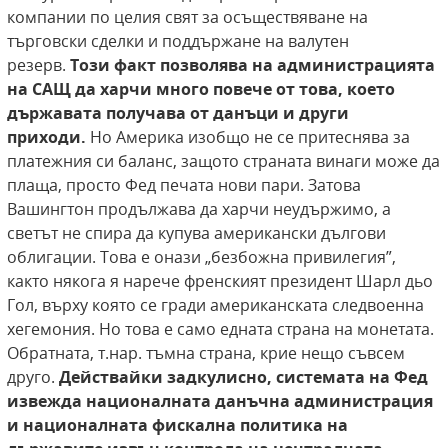
компании по целия свят за осъществяване на
търговски сделки и поддържане на валутен
резерв.
Този факт позволява на администрацията
на САЩ да харчи много повече от това,
което
държавата получава от данъци и други
приходи.
Но Америка изобщо не се притеснява за
платежния си баланс, защото страната винаги може да
плаща, просто Фед печата нови пари. Затова
Вашингтон продължава да харчи неудържимо, а
светът не спира да купува американски дългови
облигации. Това е онази „безбожна привилегия”,
както някога я нарече френският президент Шарл дьо
Гол, върху която се гради американската следвоенна
хегемония. Но това е само едната страна на монетата.
Обратната, т.нар. тъмна страна, крие нещо съвсем
друго.
Действайки
задкулисно, системата на Фед
извежда националната данъчна администрация
и националната фискална политика на