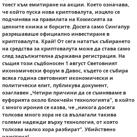
тоест към емитиране на акции.
Което означава,
че който пуска нова криптовалута, изцяло се
подчинява на правилата на Комисията за
ценните книжа и борсите. Досега само
Сингапур
разрешаваше официално инвестиране в
криптовалута. Край! От сега нататък събирането
на средства за криптовалута може да става
само
след задължителна държавна регистрация.
На
същия този съдбоносен 1 август Световният
икономически форум в Давос, където се събира
всяка година световният икономически и
политически елит, публикува документ,
озаглавен „Четири причини да се съмняваме в
еуфорията около
блокчейн технологията”, в който
с много ирония
се казва, че „никога досега
толкова много хора не
са възлагали такива
големи надежди върху технология, от която
толкова малко хора разбират”.
Убийствено
наистина!