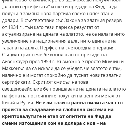
„златни сертификати” и ще ги предаде на Фед, за да
получи в замяна нова партида свежо напечатани
долари. В съответствие със Закона за златния резерв
от 1934 г., тъй като тези пари са резултат от
актуализиране на цената на златото, не се налага нито
увеличение на националния дълг, нито вдигане на
тавана на дълга. Перфектна счетоводна операция.
Същият трик вече бе използван от президента
Айзенхауер през 1953 г. Възможно е просто Мнучин и
Макконъл да са искали да се убедят, че златото е там,
налично е и могат спокойно да пуснат новите златни
сертификати. Скритият смисъл на това
свещенодействие бе повишаване на цената на златото
на фона на постоянните покупки на ценния метал от
Китай и Русия.
Не е ли тази странна визита част от
проекта за създаване на глобална система на
криптовалутите и етап от опитите на Фед
да
смени изтощения кон на долара с нов – на