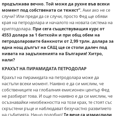
продължава вечно. Той може да рухне във всеки
момент под собствената си тежест”.
Ами ако не се
случи? Или преди да се случи, просто Фед ще обяви
края на петродолара и началото на новата система на
криптодолара.
При сега съществуващия курс от
4553 долара за 1 биткойн и при общ обем на
петродоларовите банкноти от 2,99 трлн. долара
за
една нощ дългът на САЩ ще се стопи далеч
под
нивата на задълженията на България!
Хитро,
нали?
КРАХЪТ НА ПИРАМИДАТА ПЕТРОДОЛАР
Крахът на пирамидата на петродолара може да
настъпи всеки момент. Наивно е да си мислим, че
собствениците на глобалния емисионен център Фед
не разбират това. И още по-наивно е да си мислим, че
осъзнавайки неизбежността на този крах, те стоят със
скръстени ръце и наблюдават безучастно развитието
на събитията. Нищо подобно!
Те вече са измислили