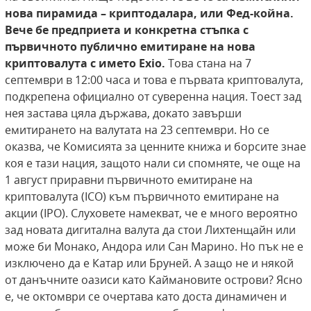
нова пирамида – криптодалара, или Фед-койна.
Вече бе
предприета и конкретна стъпка с
първичното
публично емитиране на нова
криптовалута с
името Еxio.
Това стана на 7
септември в 12:00 часа и това е първата криптовалута,
подкрепена официално от суверенна нация. Тоест зад
нея застава цяла държава, докато завърши
емитирането на валутата на 23 септември. Но се
оказва, че Комисията за ценните книжа и борсите знае
коя е тази нация, защото нали си спомняте, че още на
1 август приравни първичното емитиране на
криптовалута (ICO) към първичното емитиране на
акции (IPO). Слуховете намекват, че е много вероятно
зад новата дигитална валута да стои Лихтенщайн или
може би Монако, Андора или Сан Марино. Но пък не е
изключено да е Катар или Бруней. А защо не и някой
от данъчните оазиси като Каймановите острови? Ясно
е, че октомври се очертава като доста динамичен и