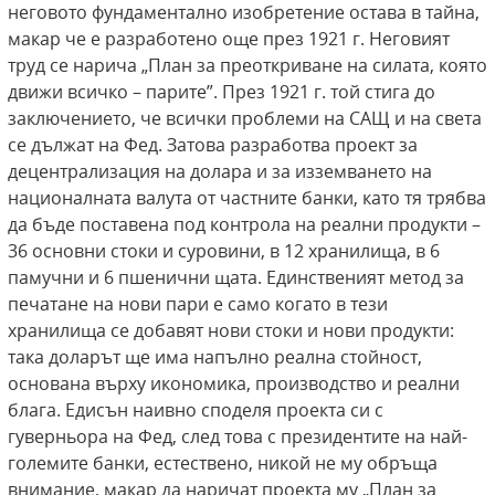
неговото фундаментално изобретение остава в тайна,
макар че е разработено още през 1921 г. Неговият
труд се нарича „План за преоткриване на силата, която
движи всичко – парите”. През 1921 г. той стига до
заключението, че всички проблеми на САЩ и на света
се дължат на Фед. Затова разработва проект за
децентрализация на долара и за изземването на
националната валута от частните банки, като тя трябва
да бъде поставена под контрола на реални продукти –
36 основни стоки и суровини, в 12 хранилища, в 6
памучни и 6 пшенични щата. Единственият метод за
печатане на нови пари е само когато в тези
хранилища се добавят нови стоки и нови продукти:
така доларът ще има напълно реална стойност,
основана върху икономика, производство и реални
блага. Едисън наивно споделя проекта си с
гуверньора на Фед, след това с президентите на най-
големите банки, естествено, никой не му обръща
внимание, макар да наричат проекта му „План за