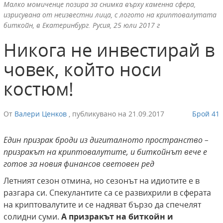
Малко момиченце позира за снимка върху каменна сфера,
изрисувана от неизвестни лица, с логото на криптовалутата
биткойн, в Екатеринбург. Русия, 25 юли 2017 г
Никога не инвестирай в
човек, който носи
костюм!
От
Валери Ценков
,
публикувано на
21.09.2017
Брой 41
Един призрак броди из дигиталното пространство –
призракът на криптовалутите, и биткойнът вече е
готов за новия финансов световен ред
Летният сезон отмина, но сезонът на идиотите е в
разгара си. Спекулантите са се развихрили в сферата
на криптовалутите и се надяват бързо да спечелят
солидни суми.
A
призракът на биткойн и