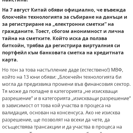
На 7 август Китай обяви официално, че въвежда
блокчейн технологията за събиране на данъци и
за
регистриране на „електронни сметки” на
гражданите. Тоест, сбогом анонимност и лична
тайна на
сметките. Който иска да ползва
биткойн, трябва
да регистрира виртуалния си
портфейл към банковата сметка на кредитната
карта.
Но тон за това настъпление даде (естествено!) МВФ,
който на 13 юни обяви: „Блокчейн технологията би
могла да предизвика промени във финансовия сектор.
Тя може да попадне в категорията „не изискващи
разрешение” и в категорията „изискващи разрешение”
в зависимост от това кой участва в процеса на
валидация, основан на консенсуса. Ако не изисква
разрешение, ще позволят на всеки да чете, да
осъществява трансакции и да участва в процеса на