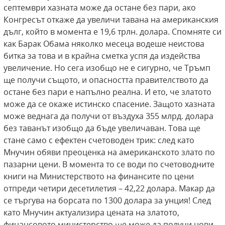
септември хазната може да остане без пари, ако
Конгресът откаже да увеличи тавана на американския
дълг, който в момента е 19,6 трлн. долара. Спомняте си
как Барак Обама няколко месеца водеше неистова
битка за това и в крайна сметка успя да издейства
увеличение. Но сега изобщо не е сигурно, че Тръмп
ще получи същото, и опасността правителството да
остане без пари е напълно реална. И ето, че златото
може да се окаже истинско спасение. Защото хазната
може веднага да получи от въздуха 355 млрд. долара
без таванът изобщо да бъде увеличаван. Това ще
стане само с ефектен счетоводен трик: след като
Мнучин обяви преоценка на американското злато по
пазарни цени. В момента то се води по счетоводните
книги на Министерството на финансите по цени
отпреди четири десетилетия – 42,22 долара. Макар да
се търгува на борсата по 1300 долара за унция! След
като Мнучин актуализира цената на златото,
финансовото министерство ще може да получи нови