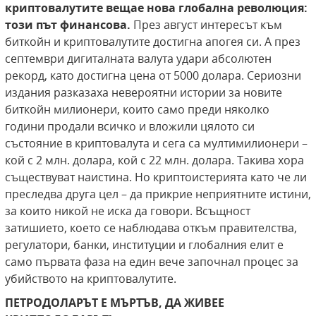
криптовалутите вещае нова глобална революция:
този път финансова.
През август интересът към
биткойн и криптовалутите достигна апогея си. А през
септември дигиталната валута удари абсолютен
рекорд, като достигна цена от 5000 долара. Сериозни
издания разказаха невероятни истории за новите
биткойн милионери, които само преди няколко
години продали всичко и вложили цялото си
състояние в криптовалута и сега са мултимилионери –
кой с 2 млн. долара, кой с 22 млн. долара. Такива хора
съществуват наистина. Но криптоистерията като че ли
преследва друга цел – да прикрие неприятните истини,
за които никой не иска да говори. Всъщност
затишието, което се наблюдава откъм правителства,
регулатори, банки, институции и глобалния елит е
само първата фаза на един вече започнал процес за
убийството на криптовалутите.
ПЕТРОДОЛАРЪТ Е МЪРТЪВ, ДА ЖИВЕЕ