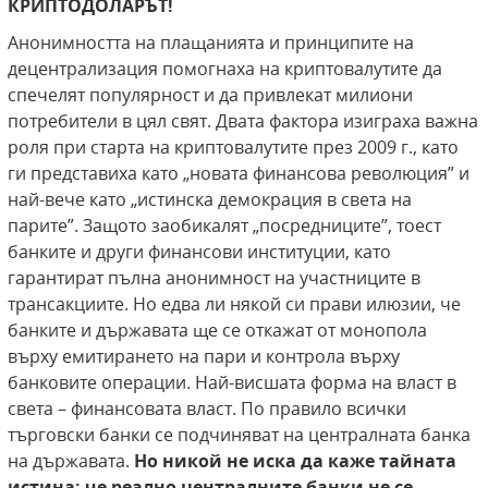
КРИПТОДОЛАРЪТ!
Анонимността на плащанията и принципите на
децентрализация помогнаха на криптовалутите да
спечелят популярност и да привлекат милиони
потребители в цял свят. Двата фактора изиграха важна
роля при старта на криптовалутите през 2009 г., като
ги представиха като „новата финансова революция” и
най-вече като „истинска демокрация в света на
парите”. Защото заобикалят „посредниците”, тоест
банките и други финансови институции, като
гарантират пълна анонимност на участниците в
трансакциите. Но едва ли някой си прави илюзии, че
банките и държавата ще се откажат от монопола
върху емитирането на пари и контрола върху
банковите операции. Най-висшата форма на власт в
света – финансовата власт. По правило всички
търговски банки се подчиняват на централната банка
на държавата.
Но
никой не иска да каже тайната
истина: че реално централните банки не се