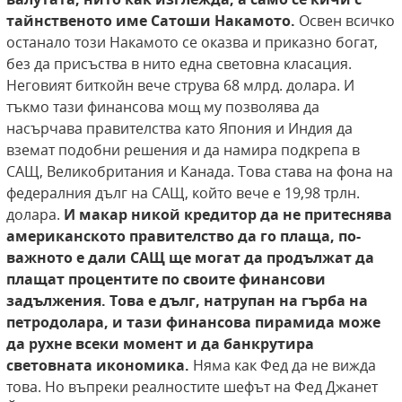
тайнственото
име Сатоши Накамото.
Освен всичко
останало този Накамото се оказва и приказно богат,
без да присъства в нито една световна класация.
Неговият биткойн вече струва 68 млрд. долара. И
тъкмо тази финансова мощ му позволява да
насърчава правителства като Япония и Индия да
вземат подобни решения и да намира подкрепа в
САЩ, Великобритания и Канада. Това става на фона на
федералния дълг на САЩ, който вече е 19,98 трлн.
долара.
И макар никой кредитор
да не притеснява
американското правителство да го плаща, по-
важното е дали САЩ ще
могат да продължат да
плащат процентите
по своите финансови
задължения. Това е дълг,
натрупан на гърба на
петродолара, и тази финансова пирамида може
да рухне всеки момент
и да банкрутира
световната икономика.
Няма как Фед да не вижда
това. Но въпреки реалностите шефът на Фед Джанет