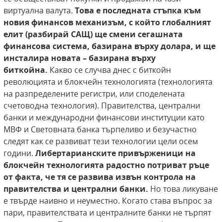
виртуална валута.
Това е последната стъпка към
новия
финансов механизъм, с който глобалният
елит
(разбирай САЩ) ще смени сегашната
финансова
система, базирана върху долара, и ще
инсталира новата – базирана върху
биткойнa.
Какво се случва днес с биткойн
революцията и блокчейн технологията (технологията
на разпределените регистри, или споделената
счетоводна технология). Правителства, централни
банки и международни финансови институции като
МВФ и Световната банка търпеливо и безучастно
следят как се развиват тези технологии цели осем
години.
Либертарианските привърженици на
блокчейн технологията радостно потриват ръце
от факта, че тя се развива извън
контрола на
правителства и централни банки.
Но това ликуване
е твърде наивно и неуместно. Когато става въпрос за
пари, правителствата и централните банки не търпят