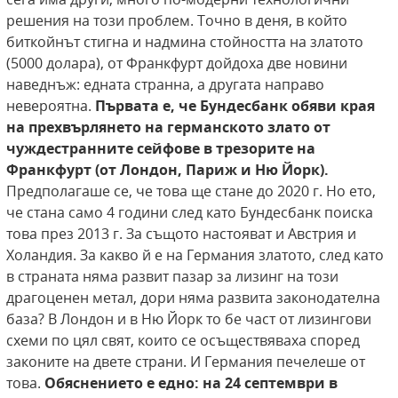
решения на този проблем. Точно в деня, в който
биткойнът стигна и надмина стойността на златото
(5000 долара), от Франкфурт дойдоха две новини
наведнъж: едната странна, а другата направо
невероятна.
Първата е, че Бундесбанк обяви
края
на прехвърлянето на германското злато
от
чуждестранните сейфове в трезорите на
Франкфурт (от Лондон, Париж и Ню Йорк).
Предполагаше се, че това ще стане до 2020 г. Но ето,
че стана само 4 години след като Бундесбанк поиска
това през 2013 г. За същото настояват и Австрия и
Холандия. За какво й е на Германия златото, след като
в страната няма развит пазар за лизинг на този
драгоценен метал, дори няма развита законодателна
база? В Лондон и в Ню Йорк то бе част от лизингови
схеми по цял свят, които се осъществяваха според
законите на двете страни. И Германия печелеше от
това.
Обяснението е едно: на 24 септември в