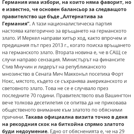
Германия има избори, на които няма фаворит, но
е
известно, че основен балансьор за следващото
правителство ще бъде „Алтернатива за
Германия”.
А тази националистическа партия
настоява категорично за връщането на германското
злато. И Меркел направи хитър ход, както впрочем и
предишния път през 2013 г., когато поиска връщането
на германското злато. Втората новина е, че в САЩ се
случи направо сензация. Министърът на финансите
Стив Мнучин и лидерът на републиканското
мнозинство в Сената Мич Макконъл посетиха Форт
Нокс, мястото, където се съхранява американското и
световното злато. Това не се е случвало през
последните 70 години. Правителството във Вашингтон
вече толкова десетилетия се опитва да не приковава
общественото внимание към златото по обясними
причини.
Такава
официална визита точно в деня
на рекордния
скок на биткойна спрямо златото
буди недоумение.
Едно от обясненията е, че на 29