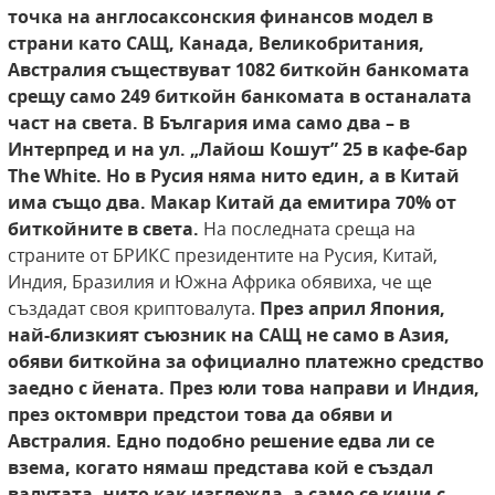
точка на англосаксонския
финансов модел в
страни като САЩ, Канада,
Великобритания,
Австралия съществуват
1082 биткойн банкомата
срещу само 249 биткойн банкомата в останалата
част на света.
В България има само два – в
Интерпред и на
ул. „Лайош Кошут” 25 в кафе-бар
The White. Но
в Русия няма нито един, а в Китай
има също
два. Макар Китай да емитира 70% от
биткойните в света.
На последната среща на
страните от БРИКС президентите на Русия, Китай,
Индия, Бразилия и Южна Африка обявиха, че ще
създадат своя криптовалута.
През април Япония,
най-близкият
съюзник на САЩ не само в Азия,
обяви биткойна за официално платежно средство
заедно с йената. През юли това направи и Индия,
през октомври предстои това да обяви и
Австралия.
Едно подобно решение едва ли се
взема, когато
нямаш представа кой е създал
валутата, нито
как изглежда, а само се кичи с