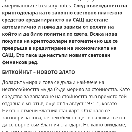
американските treasury notes.
След
въвеждането на
криптодолара като законно
световно платежно
средство кредитирането
на САЩ ще стане
автоматично и няма да зависи от волята на
който и да било политик по
света. Всяка нова
покупка на криптодолари автоматично ще се
превръща в кредитиране на
икономиката на
САЩ. Ето така ще настъпи
новият световен
финансов ред.
БИТКОЙНЪТ – НОВОТО ЗЛАТО
Доларът умира и това се дължи най-вече на
неспособността му да бъде мерило за стойността. Като
средство за запазване на стойността във времето той
отдавна е мъртъв, още от 15 август 1971 г., когато
Никсън отмени Златния стандарт. Отначало се
заговори за това, че неизбежно ще се наложи светът
да се върне към Златния стандарт. Но както виждаме,
сега има други, много по-модерни технологични