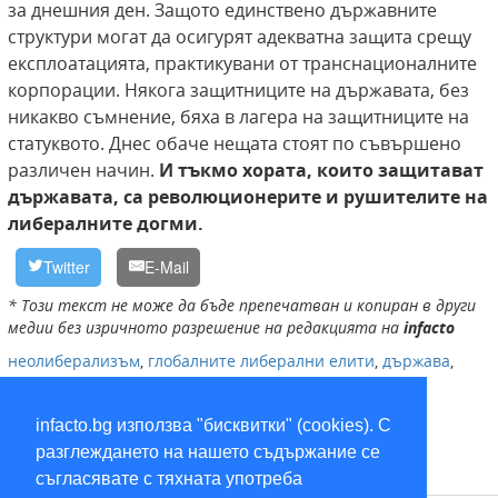
за днешния ден. Защото единствено държавните
структури могат да осигурят адекватна защита срещу
експлоатацията, практикувани от транснационалните
корпорации. Някога защитниците на държавата, без
никакво съмнение, бяха в лагера на защитниците на
статуквото. Днес обаче нещата стоят по съвършено
различен начин.
И тъкмо хората, които защитават
държавата, са революционерите и рушителите на
либералните догми.
Twitter
E-Mail
* Този текст не може да бъде препечатван и копиран в други
медии без изричното разрешение на редакцията на
infacto
неолиберализъм
,
глобалните либерални елити
,
държава
,
фридрих Еберт
,
консерватори
,
либерализъм
infacto.bg използва "бисквитки" (cookies). С
разглеждането на нашето съдържание се
съгласявате с тяхната употреба