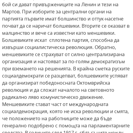
бой си дават привържениците на Ленин и тези на
Мартов. При изборите за централни органи на
партията първите имат болшинство и оттук-насетне
почват да се наричат болшевики. Вторите се оказват в
малцинство и вече са известни като меншевики.
Болшевиките искат сплотена партия, способна да
извърши социалистическа революция. Обратно,
меншевиките се страхуват от силно централизирана
организация и настояват за по-голям демократизъм
при вземането на решенията. В крайна сметка руските
социалдемократи се разцепват, болшевиките успяват
да организират победоносната Октомврийска
революция и да сложат началото на световното
радикално ляво комунистическо движение.
Меншевиките стават част от международната
социалдемокрация, която не иска революции и смята,
че положението на работниците може да бъде
генерално подобрено с помощта на парламентарните
средства. В годините след 1917 г. сблъсъците между