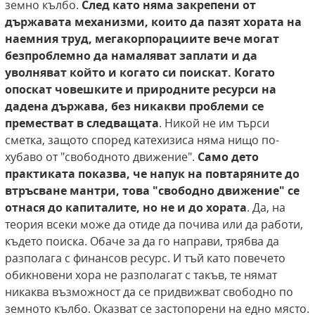
земно кълбо.
След като няма закрепени от
държавата механизми, които да пазят хората на
наемния труд, мегакорпорациите вече могат
безпроблемно да намаляват заплати и да
уволняват който и когато си поискат. Когато
опоскат човешките и природните ресурси на
дадена държава, без никакви проблеми се
преместват в следващата
. Никой не им търси
сметка, защото според катехизиса няма нищо по-
хубаво от "свободното движение".
Само дето
практиката показва, че напук на повтаряните до
втръсване мантри, това "свободно движение" се
отнася до капиталите, но не и до хората
. Да, на
теория всеки може да отиде да почива или да работи,
където поиска. Обаче за да го направи, трябва да
разполага с финансов ресурс. И тъй като повечето
обикновени хора не разполагат с такъв, те нямат
никаква възможност да се придвижват свободно по
земното кълбо. Оказват се застопорени на едно място.