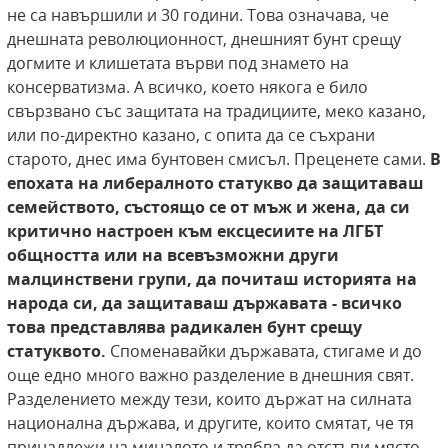
не са навършили и 30 години. Това означава, че
днешната революционност, днешният бунт срещу
догмите и клишетата върви под знамето на
консерватизма. А всичко, което някога е било
свързвано със защитата на традициите, меко казано,
или по-директно казано, с опита да се съхрани
старото, днес има бунтовен смисъл. Преценете сами.
В
епохата на либералното статукво да защитаваш
семейството, състоящо се от мъж и жена, да си
критично настроен към ексцесиите на ЛГБТ
общността или на всевъзможни други
малцинствени групи, да почиташ историята на
народа си, да защитаваш държавата - всичко
това представлява радикален бунт срещу
статуквото.
Споменавайки държавата, стигаме и до
още едно много важно разделение в днешния свят.
Разделението между тези, които държат на силната
национална държава, и другите, които смятат, че тя
принадлежи на миналото и трябва да отстъпи място