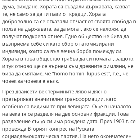
дума, виждане. Хората са създали държавата, казват
те, не само за да ги пази от крадци. Хората
доброволно са се отказали от част от своята свобода в
полза на държавата, за да могат, ако се наложи, да
получат подкрепа от нея. Едно общество не бива да
възприема себе си като сбор от атомизирани
индивиди, които са във вечна борба помежду си.
Хората в това общество трябва да си помагат, защото,
и тук отново ще се върнем към древните римляни, не
бива да смятаме, че "homo homini lupus est", т.е., че
човек за човека е вълк.
През двайсети век термините ляво и дясно
претърпяват значителни трансформации, като
особено са видими те при левицата. Още в началото
на века тя се разделя на две основни фракции. Това
разделение също си има рождена дата. През 1903 г. се
провежда Вторият конгрес на Руската
социалдемократическа партия. На него окончателен