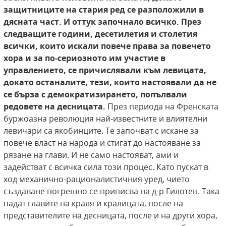
защитниците на стария ред се разположили в
дясната част. И оттук започнало всичко.
През
следващите години, десетилетия и столетия
всички, които искали повече права за повечето
хора и за по-сериозното им участие в
управлението, се причислявали към левицата,
докато останалите, тези, които настоявали да не
се бърза с демократизирането, попълвали
редовете на десницата.
През периода на Френската
буржоазна революция най-известните и влиятелни
левичари са якобинците. Те започват с искане за
повече власт на народа и стигат до настояване за
рязане на глави. И не само настояват, ами и
задействат с всичка сила този процес. Като пускат в
ход механично-рационалистичния уред, чието
създаване погрешно се приписва на д-р Гилотен. Така
падат главите на краля и кралицата, после на
представителите на десницата, после и на други хора,