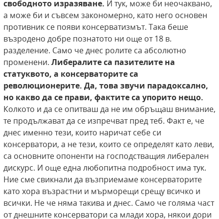
свободното изразяване.
И тук, може би неочаквано,
а може би и съвсем закономерно, като него основен
противник се появи консерватизмът. Така беше
възродено добре познатото ни още от 18 в.
разделение. Само че днес ролите са абсолютно
променени.
Либералите са пазителите на
статуквото, а консерваторите са
революционерите. Да, това звучи парадоксално,
но какво да се прави, фактите са упорито нещо.
Колкото и да се опитваш да не им обръщаш внимание,
те продължават да се изпречват пред теб. Факт е, че
днес именно тези, които наричат себе си
консерватори, а не тези, които се определят като леви,
са основните опоненти на господстващия либерален
дискурс. И още една любопитна подробност има тук.
Ние сме свикнали да възприемаме консерваторите
като хора възрастни и мърморещи срещу всичко и
всички. Не че няма такива и днес. Само че голяма част
от днешните консерватори са млади хора, някои дори