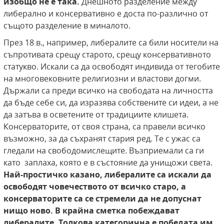
изобщо не е така.
Днешното разделение между
либерално и консервативно е доста по-различно от
същото разделение в миналото.
През 18 в., например, либералите са били носители на
съпротивата срещу старото, срещу консервативното
статукво. Искали са да освободят индивида от тегобите
на многовековните религиозни и властови догми.
Държали са преди всичко на свободата на личността
да бъде себе си, да изразява собствените си идеи, а не
да затъва в осветените от традициите клишета.
Консерваторите, от своя страна, са правели всичко
възможно, за да съхранят стария ред. Те с ужас са
гледали на свободомислещите. Възприемали са ги
като заплаха, която е в състояние да унищожи света.
Най-простичко казано, либералите са искали да
освободят човечеството от всичко старо, а
консерваторите са се стремели да не допуснат
нищо ново. В крайна сметка побеждават
либералите.
Толкова категорична е победата им,