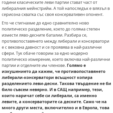
години класическите леви партии стават част от
либералния мейнстрийм. А той напоследък е влязъл в
сериозна схватка със своя консервативен опонент.
Ето че стигнахме до едно сравнително ново
политическо разделение, което до голяма степен
измести ляво-десните баталии. Разбира се,
противопоставянето между либерали и консерватори
е с вековна давност и се проявява в най-различни
сфери. Тук обаче говорим за едно модерно
политическо измерение, което включва най-различни
партии и отделните им членове.
Голямо е
изкушението да кажем, че противопоставянето
либерали-консерватори всъщност копира
разделението леви-десни. Такова твърдение не би
било съвсем невярно. И в САЩ например, тези,
които наричат себе си либерали, са именно
левите, а консерваторите са десните. Само че на
много други места, включително и в Европа, това