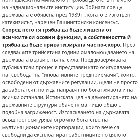
на наднационалните институции. Войната срещу
държавата е обявена през 1989 г., когато е изготвен
катехизисът, наречен Вашингтонски консенсус.
Според него тя трябва да бъде лишена от
всичките си осовни функции, а собствеността й
трябва да бъде приватизирана час по-скоро.
През
следващите трийсетина години омаломощаването на
държавата върви с пълна сила. Пред доверчивата
публика този процес е представян като осигуряване
на "свобода" на "иновативните предприемачи", които,
освободени от държавните регулации, щели не просто
да забогатеят, но и да направят по-богат живота и на
всички останали. Истинската цел на демонтирането на
държавните структури обаче няма нищо общо с
подобна загриженост. Изтласкването на държавата
всъщност осигурява огромно богатство на
мултинационалните корпорации, които вече са
свободни да експлоатират работниците по цялото