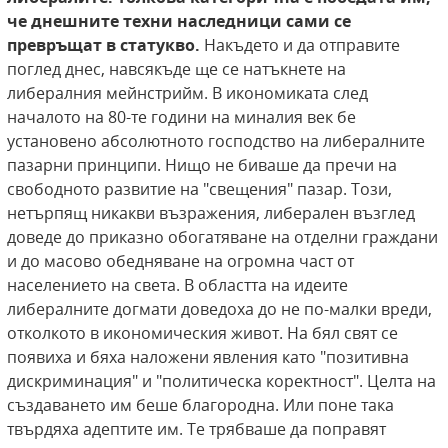
че днешните техни наследници сами се
превръщат в статукво.
Накъдето и да отправите
поглед днес, навсякъде ще се натъкнете на
либералния мейнстрийм. В икономиката след
началото на 80-те години на миналия век бе
установено абсолютното господство на либералните
пазарни принципи. Нищо не биваше да пречи на
свободното развитие на "свещения" пазар. Този,
нетърпящ никакви възражения, либерален възглед
доведе до приказно обогатяване на отделни граждани
и до масово обедняване на огромна част от
населението на света. В областта на идеите
либералните догмати доведоха до не по-малки вреди,
отколкото в икономическия живот. На бял свят се
появиха и бяха наложени явления като "позитивна
дискриминация" и "политическа коректност". Целта на
създаването им беше благородна. Или поне така
твърдяха адептите им. Те трябваше да поправят