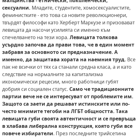
малцинства - етнически, поколенчески,
сексуални.
Младите, студентите, хомосексуалистите,
феминистките - ето това са новите революционери,
твърдят философи като Херберт Маркузе и призовават
левицата да насочи усилията си именно към
спечелването на тези хора.
Левицата толкова
усърдно започва да прави това, че в един момент
забравя за основното си предназначение. А
именно, да защитава хората на наемния труд.
Все
пак не всички от тях са станали средна класа, а и като
следствие на нормалните за капитализма
икономически рецесии, много работници губят
добрия си социален статус.
Само че традиционните
партии вече не се интересуват от проблемите им.
Защото са заети да решават истинските или по-
често мнимите тегоби на ЛГБТ общността.
Така
левицата губи своята автентичност и се превръща
в хлабава либерална конструкция, която губи все
повече избиратели
. През последните трийсетина