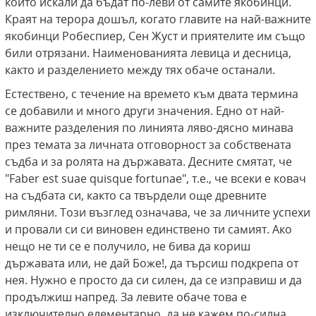
които искали да бъдат по-леви от самите якобинци.
Краят на терора дошъл, когато главите на най-важните
якобинци Робеспиер, Сен Жуст и приятелите им също
били отрязани. Наименованията левица и десница,
както и разделението между тях обаче останали.
Естествено, с течение на времето към двата термина
се добавили и много други значения. Едно от най-
важните разделения по линията ляво-дясно минава
през темата за личната отговорност за собствената
съдба и за ролята на държавата. Десните смятат, че
"Faber est suae quisque fortunae", т.е., че всеки е ковач
на съдбата си, както са твърдели още древните
римляни. Този възглед означава, че за личните успехи
и провали си си виновен единствено ти самият. Ако
нещо не ти се е получило, не бива да кориш
държавата или, не дай Боже!, да търсиш подкрепа от
нея. Нужно е просто да си силен, да се изправиш и да
продължиш напред. За левите обаче това е
изключително елементарно, да не кажем по-силна