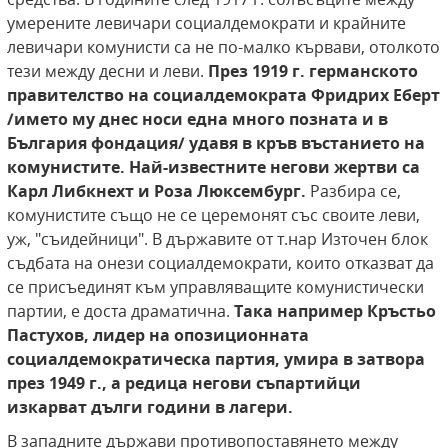
умерените левичари социалдемократи и крайните
левичари комунисти са не по-малко кървави, отолкото
тези между десни и леви.
През 1919 г. германското
правителство на социалдемократа Фридрих Еберт
/името му днес носи една много позната и в
България фондация/ удавя в кръв въстанието на
комунистите. Най-известните негови жертви са
Карл Либкнехт и Роза Люксембург.
Разбира се,
комунистите също не се церемонят със своите леви,
уж, "съидейници". В държавите от т.нар Източен блок
съдбата на онези социалдемократи, които отказват да
се присъединят към управляващите комунистически
партии, е доста драматична.
Така например Кръстьо
Пастухов, лидер на опозиционната
социалдемократическа партия, умира в затвора
през 1949 г., а редица негови съпартийци
изкарват дълги години в лагери.
В западните държави противопоставянето между