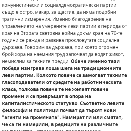
комунистически и социалдемократически партии
също е остро, макар, за щастие, да няма подобни
трагични измерения. Именно благодарение на
управлението на умерените леви партии в периода от
края на Втората световна война докъм края на 70-те
години се ражда и развива прословутата социална
държава. Говорим за държава, при която огромен
брой хора на наемния труд започват да водят живот,
немислим за техните предци.
Обаче именно тази
победа изиграва лоша шега на традиционните
леви партии. Колкото повече се замогват техните
гласоподаватели от средите на работническата
класа, толкова повече те не желаят повече
промени и се превръщат в опора на
капиталистическото статукво
.
Съответно левите
философи и политици почват да търсят нови
"агенти на промяната". Намират ги или смятат,
че са ги намерили, в редиците на различните