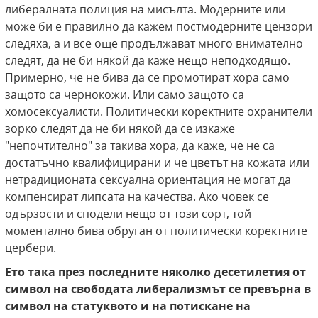
либералната полиция на мисълта. Модерните или
може би е правилно да кажем постмодерните цензори
следяха, а и все още продължават много внимателно
следят, да не би някой да каже нещо неподходящо.
Примерно, че не бива да се промотират хора само
защото са чернокожи. Или само защото са
хомосексуалисти. Политически коректните охранители
зорко следят да не би някой да се изкаже
"непочтително" за такива хора, да каже, че не са
достатъчно квалифицирани и че цветът на кожата или
нетрадиционата сексуална ориентация не могат да
компенсират липсата на качества. Ако човек се
одързости и сподели нещо от този сорт, той
моментално бива обруган от политически коректните
цербери.
Ето така през последните няколко десетилетия от
символ на свободата либерализмът се превърна в
символ на статуквото и на потискане на