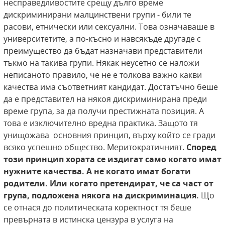
несправедливостите срещу дълго време
дискриминирани малцинствени групи - били те
расови, етнически или сексуални. Това означаваше в
университетите, а по-късно и навсякъде другаде с
преимущество да бъдат назначави представители
тъкмо на такива групи. Някак неусетно се наложи
неписаното правило, че не е толкова важно какви
качества има съответният кандидат. Достатъчно беше
да е представител на някоя дискриминирана преди
време група, за да получи престижната позиция. А
това е изключително вредна практика.
Защото тя
унищожава основния принцип, върху който се гради
всяко успешно общество. Меритократичният.
Според
този принцип хората се издигат само когато имат
нужните качества. А не когато имат богати
родители. Или когато претендират, че са част от
група, подложена някога на дискриминация.
Що
се отнася до политическата коректност тя беше
превърната в истинска цензура в услуга на