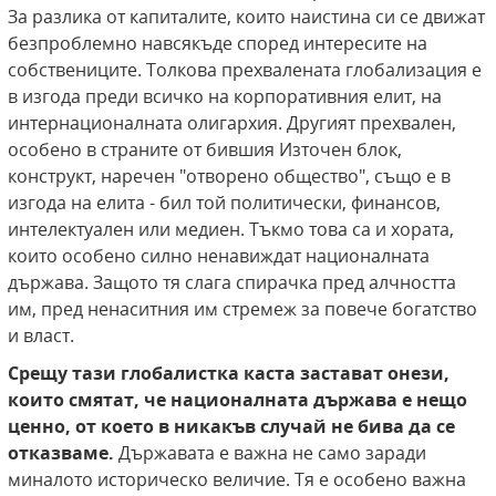
За разлика от капиталите, които наистина си се движат
безпроблемно навсякъде според интересите на
собствениците. Толкова прехвалената глобализация е
в изгода преди всичко на корпоративния елит, на
интернационалната олигархия. Другият прехвален,
особено в страните от бившия Източен блок,
конструкт, наречен "отворено общество", също е в
изгода на елита - бил той политически, финансов,
интелектуален или медиен. Тъкмо това са и хората,
които особено силно ненавиждат националната
държава. Защото тя слага спирачка пред алчността
им, пред ненаситния им стремеж за повече богатство
и власт.
Срещу тази глобалистка каста застават онези,
които смятат, че националната държава е нещо
ценно, от което в никакъв случай не бива да се
отказваме.
Държавата е важна не само заради
миналото историческо величие. Тя е особено важна