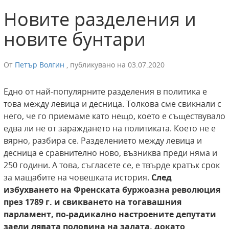
Новите разделения и
новите бунтари
От
Петър Волгин
,
публикувано на
03.07.2020
Едно от най-популярните разделения в политика е
това между левица и десница. Толкова сме свикнали с
него, че го приемаме като нещо, което е съществувало
едва ли не от зараждането на политиката. Което не е
вярно, разбира се. Разделението между левица и
десница е сравнително ново, възниква преди няма и
250 години. А това, съгласете се, е твърде кратък срок
за мащабите на човешката история.
След
избухването на Френската буржоазна революция
през 1789 г. и свикването на тогавашния
парламент, по-радикално настроените депутати
заели лявата половина на залата, докато