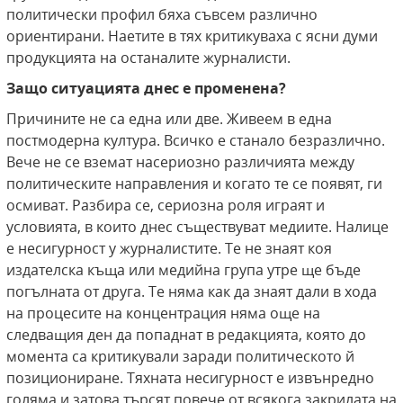
политически профил бяха съвсем различно
ориентирани. Наетите в тях критикуваха с ясни думи
продукцията на останалите журналисти.
Защо ситуацията днес е променена?
Причините не са една или две. Живеем в една
постмодерна култура. Всичко е станало безразлично.
Вече не се вземат насериозно различията между
политическите направления и когато те се появят, ги
осмиват. Разбира се, сериозна роля играят и
условията, в които днес съществуват медиите. Налице
е несигурност у журналистите. Те не знаят коя
издателска къща или медийна група утре ще бъде
погълната от друга. Те няма как да знаят дали в хода
на процесите на концентрация няма още на
следващия ден да попаднат в редакцията, която до
момента са критикували заради политическото й
позициониране. Тяхната несигурност е извънредно
голяма и затова търсят повече от всякога закрилата на