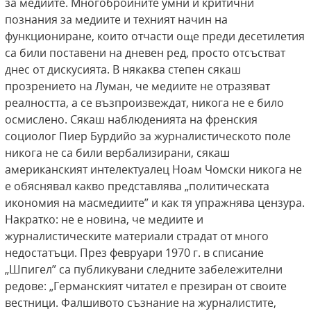
за медиите. Многобройните умни и критични
познания за медиите и техният начин на
функциониране, които отчасти още преди десетилетия
са били поставени на дневен ред, просто отсъстват
днес от дискусията. В някаква степен сякаш
прозрението на Луман, че медиите не отразяват
реалността, а се възпроизвеждат, никога не е било
осмислено. Сякаш наблюденията на френския
социолог Пиер Бурдийо за журналистическото поле
никога не са били вербализирани, сякаш
американският интелектуалец Ноам Чомски никога не
е обяснявал какво представлява „политическата
икономия на масмедиите” и как тя упражнява цензура.
Накратко: не е новина, че медиите и
журналистическите материали страдат от много
недостатъци. През февруари 1970 г. в списание
„Шпигел” са публикувани следните забележителни
редове: „Германският читател е презиран от своите
вестници. Фалшивото съзнание на журналистите,