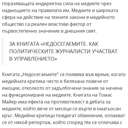
поразяващата индиректна сила на медиите чрез
надмощието на правилата им. Медиите и широката
сфера на действие на техните закони в медийното
общество са реален властови фактор от
първостепенно значение в днешния свят.
ЗА КНИГАТА «НЕДОСЕГАЕМИТЕ. КАК
ПОЛИТИЧЕСКИТЕ ЖУРНАЛИСТИ УЧАСТВАТ
В УПРАВЛЕНИЕТО»
Книгата „Недосегаемите” се появява във време, когато
медийната критика често е белязана повече от
емоции, отколкото от задълбочени знания за начина
на функциониране на медиите. Книгата на Томас
Майер има ефекта на противотежест в дебата за
медиите, който вече от месеци се върти в омагьосан
кръг. Медийни критици повдигат обвинения, оплакват
се от някой репортаж, който според тях се отличава с