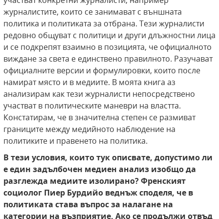
участват конкретни журналисти, например
журналистите, които се занимават с външната
политика и политиката за отбрана. Тези журналисти
редовно общуват с политици и други длъжностни лица
и се подкрепят взаимно в позицията, че официалното
виждане за света е единствено правилното. Разучават
официалните версии и формулировки, които после
намират място и в медиите. В моята книга аз
анализирам как тези журналисти непосредствено
участват в политическите маневри на властта.
Констатирам, че в значителна степен се размиват
границите между медийното наблюдение на
политиките и правенето на политика.
В тези условия, които тук описвате, допустимо ли
е един задълбочен медиен анализ изобщо да
разглежда медиите изолирано? Френският
социолог Пиер Бурдийо веднъж споделя, че в
политиката става въпрос за налагане на
категории на възприятие. Ако се продължи отвъд