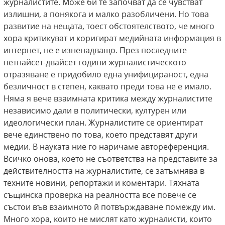
журналистите. Може би те започват да се чувстват
излишни, а понякога и малко разобличени. Но това
развитие на нещата, тоест обстоятелството, че много
хора критикуват и коригират медийната информация в
интернет, не е изненадващо. През последните
петнайсет-двайсет години журналистическото
отразяване е придобило една унифицираност, една
безличност в степен, каквато преди това не е имало.
Няма я вече взаимната критика между журналистите
независимо дали в политически, културен или
идеологически план. Журналистите се ориентират
вече единствено по това, което представят други
медии. В науката ние го наричаме автореференция.
Всичко онова, което не съответства на представите за
действителността на журналистите, се затъмнява в
техните новини, репортажи и коментари. Тяхната
същинска проверка на реалността все повече се
състои във взаимното й потвърждаване помежду им.
Много хора, които не мислят като журналисти, които