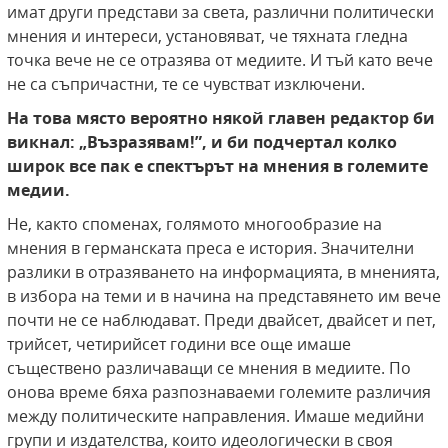
имат други представи за света, различни политически
мнения и интереси, установяват, че тяхната гледна
точка вече не се отразява от медиите. И тъй като вече
не са съпричастни, те се чувстват изключени.
На това място вероятно някой главен редактор би
викнал: „Възразявам!”, и би подчертал колко
широк все пак е спектърът на мнения в големите
медии.
Не, както споменах, голямото многообразие на
мнения в германската преса е история. Значителни
разлики в отразяването на информацията, в мненията,
в избора на теми и в начина на представянето им вече
почти не се наблюдават. Преди двайсет, двайсет и пет,
трийсет, четирийсет години все още имаше
съществено различаващи се мнения в медиите. По
онова време бяха разпознаваеми големите различия
между политическите направления. Имаше медийни
групи и издателства, които идеологически в своя