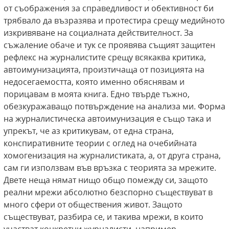
от съображения за справедливост и обективност би
трябвало да възразява и протестира срещу медийното
изкривяване на социалната действителност. За
съжаление обаче и тук се проявява същият защитен
рефлекс на журналистите срещу всякаква критика,
автоимунизацията, произтичаща от позицията на
недосегаемостта, която именно обяснявам и
порицавам в моята книга. Едно твърде тъжно,
обезкуражаващо потвърждение на анализа ми. Форма
на журналистическа автоимунизация е също така и
упрекът, че аз критикувам, от една страна,
конспиративните теории с оглед на очебийната
хомогенизация на журналистиката, а, от друга страна,
сам ги използвам във връзка с теорията за мрежите.
Двете неща нямат нищо общо помежду си, защото
реални мрежи абсолютно безспорно съществуват в
много сфери от обществения живот. Защото
съществуват, разбира се, и такива мрежи, в които