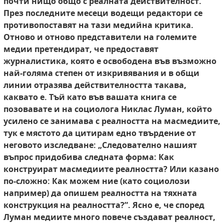
почти нищо общо с реалната действителност.
През последните месеци водещи редактори се
противопоставят на тази медийна критика.
Отново и отново представители на големите
медии претендират, че предоставят
журналистика, която е освободена във възможно
най-голяма степен от изкривявания и в общи
линии отразява действителността такава,
каквато е. Тъй като във вашата книга се
позовавате и на социолога Никлас Луман, който
усилено се занимава с реалността на масмедиите,
тук е мястото да цитирам едно твърдение от
неговото изследване: „Следователно нашият
въпрос придобива следната форма: Как
конструират масмедиите реалността? Или казано
по-сложно: Как можем ние (като социолози
например) да опишем реалността на тяхната
конструкция на реалността?”. Ясно е, че според
Луман медиите много повече създават реалност,