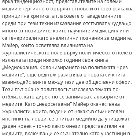
ярка тенденциозност, представителите на големи
медии енергично отхвърлят отново и отново всякаква
принципна критика, а гласовете от академичните
среди при тези техни изказвания отстъпват учудващо
много от позициите, които научните им дисциплини
са генерирали като аналитични познания за медиите.
Майер, който осветлява влиянията на
журналистическото поле върху политическото поле в
излязлата преди няколко години своя книга
„Медиокрация. Колонизирането на политиката чрез
медиите”, още веднъж разяснява в новата си книга
взаимодействията между тези две обществени сфери.
Този път обаче политологът изследва темата по-
отблизо, като директно се занимава с актьорите от
медиите. Като „недосегаеми” Майер окачествява
журналисти, които, водени от някакъв съмнителен
инстинкт на ловци, се опитват медийно да унищожат
даден човек – точно както онези представители на
медиите, включващи се съзнателно като участници в