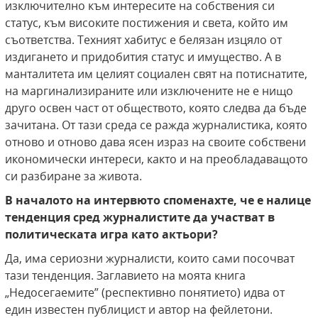
изключително към интересите на собствения си
статус, към високите постижения и света, който им
съответства. Техният хабитус е белязан изцяло от
издигането и придобития статус и имущество. А в
манталитета им целият социален свят на потиснатите,
на маргинализираните или изключените не е нищо
друго освен част от обществото, която следва да бъде
зачитана. От тази среда се ражда журналистика, която
отново и отново дава ясен израз на своите собствени
икономически интереси, както и на преобладаващото
си разбиране за живота.
В началото на интервюто споменахте, че е налице
тенденция сред журналистите да участват в
политическата игра като актьори?
Да, има сериозни журналисти, които сами посочват
тази тенденция. Заглавието на моята книга
„Недосегаемите” (респективно понятието) идва от
един известен публицист и автор на фейлетони.