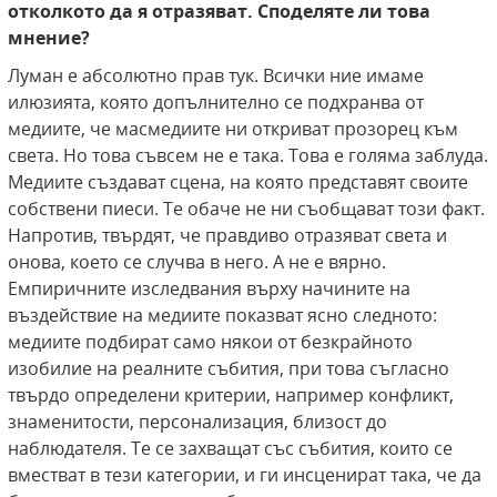
отколкото да я отразяват. Споделяте ли това
мнение?
Луман е абсолютно прав тук. Всички ние имаме
илюзията, която допълнително се подхранва от
медиите, че масмедиите ни откриват прозорец към
света. Но това съвсем не е така. Това е голяма заблуда.
Медиите създават сцена, на която представят своите
собствени пиеси. Те обаче не ни съобщават този факт.
Напротив, твърдят, че правдиво отразяват света и
онова, което се случва в него. А не е вярно.
Емпиричните изследвания върху начините на
въздействие на медиите показват ясно следното:
медиите подбират само някои от безкрайното
изобилие на реалните събития, при това съгласно
твърдо определени критерии, например конфликт,
знаменитости, персонализация, близост до
наблюдателя. Те се захващат със събития, които се
вместват в тези категории, и ги инсценират така, че да