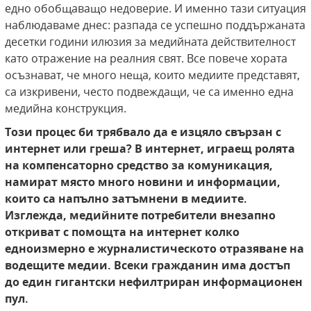
едно обобщаващо недоверие. И именно тази ситуация
наблюдаваме днес: разпада се успешно поддържаната
десетки години илюзия за медийната действителност
като отражение на реалния свят. Все повече хората
осъзнават, че много неща, които медиите представят,
са изкривени, често подвеждащи, че са именно една
медийна конструкция.
Този процес би трябвало да е изцяло свързан с
интернет или греша? В интернет, играещ ролята
на компенсаторно средство за комуникация,
намират място много новини и информации,
които са напълно затъмнени в медиите.
Изглежда, медийните потребители внезапно
откриват с помощта на интернет колко
едноизмерно е журналистическото отразяване на
водещите медии. Всеки гражданин има достъп
до един гигантски нефилтриран информационен
пул.