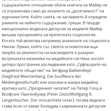
съдържателно отношение обаче книгата на Майер не
се ограничава само до искането за „досегаемост” на
журналистите. Който смята, че заглавието й определя
рамките на нейното съдържание, греши. В твърде
емоционално водената дискусия за медиите Майер
вмъква прозренията на критичната социология.
Когато той включва например анализите на социолога
Никлас Луман, който със своята основополагаща
творба за реалността на масмедиите е разкрил
вътрешната механика на медийната система, когато
цитира пространни изследвания като „Суфльорите на
медийното общество” на Зигфрид Вайхенберг
(Siegfried Weichenberg, Die Souffleure der
Mediengesellschaft) или класики в жанра медийна
критика като „Презреният читател” на Петер Глоц и
Волфганг Лангенбухер (Peter Glotz/Wolfgang R.
Langenbucher, Der missachtete Leser), тогава веднага
става ясно от какво боледува съвременната дискусия