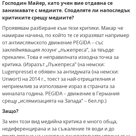
Господин Майер, като учен вие отдавна се
занимавате с медиите. Споделяте ли напоследък
критиките срещу медиите?
Проявявам разбиране към тези критики. Макар че
намирам начина, по който те се изразяват например
от антиислямското движение PEGIDA – със
заклеймяващия лозунг „лъжепреса”, за твърде
прекален. Това е неправилната изходна точка за
критика. (Изразът „Лъжепреса” (на немски:
Lugenpresse) е обявен за антидумата (на немски:
Unwort) на 2014 г., тоест за най-отрицателния и
неприемлив за използване израз в страната за
миналата година. PEGIDA – движение в Германия
срещу „ислямизацията на Запада” – бел.пр.)
Защо?
За мен този вид медийна критика е много обща,
недиференцирана и за съжаление тя води и до