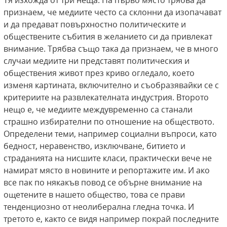
Тя изхожда от три неща. На първо място трябва да
признаем, че медиите често са склонни да изопачават
и да предават повърхностно политическите и
обществените събития в желанието си да привлекат
внимание. Трябва също така да признаем, че в много
случаи медиите ни представят политическия и
обществения живот през криво огледало, което
изменя картината, включително и съобразявайки се с
критериите на развлекателната индустрия. Второто
нещо е, че медиите междувременно са станали
страшно избирателни по отношение на обществото.
Определени теми, например социални въпроси, като
бедност, неравенство, изключване, битието и
страданията на нисшите класи, практически вече не
намират място в новините и репортажите им. И ако
все пак по някакъв повод се обърне внимание на
ощетените в нашето общество, това се прави
тенденциозно от неолиберална гледна точка. И
третото е, както се видя например покрай последните