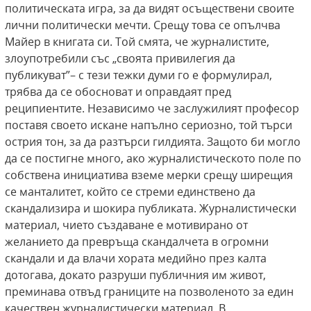
политическата игра, за да видят осъществени своите
лични политически мечти. Срещу това се опълчва
Майер в книгата си. Той смята, че журналистите,
злоупотребили със „своята привилегия да
публикуват”– с тези тежки думи го е формулирал,
трябва да се обосноват и оправдаят пред
реципиентите. Независимо че заслужилият професор
поставя своето искане напълно сериозно, той търси
острия тон, за да разтърси гилдията. Защото би могло
да се постигне много, ако журналистическото поле по
собствена инициатива вземе мерки срещу ширещия
се манталитет, който се стреми единствено да
скандализира и шокира публиката. Журналистически
материал, чието създаване е мотивирано от
желанието да превръща скандалчета в огромни
скандали и да влачи хората медийно през калта
дотогава, докато разруши публичния им живот,
преминава отвъд границите на позволеното за един
качествен журналистически материал. В