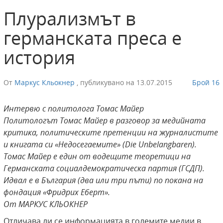
Плурализмът в
германската преса е
история
От
Маркус Кльокнер
,
публикувано на
13.07.2015
Брой 16
Интервю с политолога Томас Майер
Политологът Томас Майер в разговор за медийната
критика, политическите претенции на журналистите
и книгата си «Недосегаемите» (Die Unbelangbaren).
Томас Майер е един от водещите теоретици на
Германската социалдемократическа партия (ГСДП).
Идвал е в България (два или три пъти) по покана на
фондация «Фридрих Еберт».
От МАРКУС КЛЬОКНЕР
Отличава ли се информацията в големите медии в