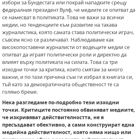
избори за Бундестага или покрай нападките срещу
федералния президент Вулф, че медиите се опитват да
се намесват в политиката. Това не важи за всички
медии, но тенденциите към развитие на такава
журналистика, която самата става политически играч,
съвсем ясно се различават. Наблюдаваме как
високопоставени журналисти от водещите медии се
опитват да играят политически роли и директно да
влияят върху политиката на силата. Това са три
изходни точки за критика, които смятам за много
важни, и по тази причина съм ги избрал в книгата си,
тъй като за демократичната общественост те са
голямо бреме.
Нека разгледаме по-подробно тези изходни
точки. Критиците постоянно обвиняват медиите,
че изкривяват действителността, не я
пресъздават обективно, а сами конструират една
медийна действителност, която няма нищо или