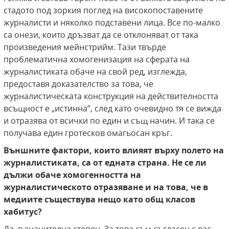
стадото под зоркия поглед на високопоставените
журналисти и няколко подставени лица. Все по-малко
са онези, които дръзват да се отклоняват от така
произведения мейнстрийм. Тази твърде
проблематична хомогенизация на сферата на
журналистиката обаче на свой ред, изглежда,
предоставя доказателство за това, че
журналистическата конструкция на действителността
всъщност е „истинна”, след като очевидно тя се вижда
и отразява от всички по един и същ начин. И така се
получава един гротесков омагьосан кръг.
Външните фактори, които влияят върху полето на
журналистиката, са от едната страна. Не се ли
дължи обаче хомогенността на
журналистическото отразяване и на това, че в
медиите съществува нещо като общ класов
хабитус?