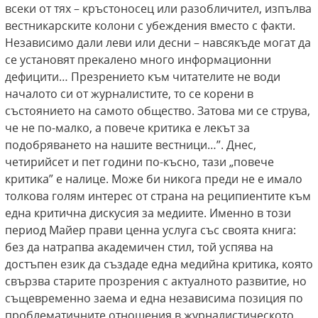
всеки от тях – кръстоносец или разобличител, изпълва
вестникарските колони с убеждения вместо с факти.
Независимо дали леви или десни – навсякъде могат да
се установят прекалено много информационни
дефицити… Презрението към читателите не води
началото си от журналистите, то се корени в
състоянието на самото общество. Затова ми се струва,
че не по-малко, а повече критика е лекът за
подобряването на нашите вестници…”. Днес,
четирийсет и пет години по-късно, тази „повече
критика” е налице. Може би никога преди не е имало
толкова голям интерес от страна на реципиентите към
една критична дискусия за медиите. Именно в този
период Майер прави ценна услуга със своята книга:
без да натрапва академичен стил, той успява на
достъпен език да създаде една медийна критика, която
свързва старите прозрения с актуалното развитие, но
същевременно заема и една независима позиция по
проблематичните отношения в журналистическото