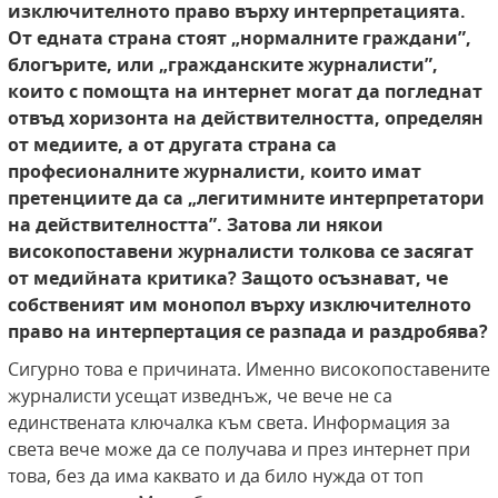
изключителното право върху интерпретацията.
От едната страна стоят „нормалните граждани”,
блогърите, или „гражданските журналисти”,
които с помощта на интернет могат да погледнат
отвъд хоризонта на действителността, определян
от медиите, а от другата страна са
професионалните журналисти, които имат
претенциите да са „легитимните интерпретатори
на действителността”. Затова ли някои
високопоставени журналисти толкова се засягат
от медийната критика? Защото осъзнават, че
собственият им монопол върху изключителното
право на интерпертация се разпада и раздробява?
Сигурно това е причината. Именно високопоставените
журналисти усещат изведнъж, че вече не са
единствената ключалка към света. Информация за
света вече може да се получава и през интернет при
това, без да има каквато и да било нужда от топ