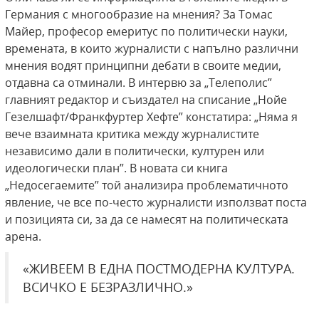
Германия с многообразие на мнения? За Томас
Майер, професор емеритус по политически науки,
времената, в които журналисти с напълно различни
мнения водят принципни дебати в своите медии,
отдавна са отминали. В интервю за „Телеполис”
главният редактор и съиздател на списание „Нойе
Гезелшафт/Франкфуртер Хефте” констатира: „Няма я
вече взаимната критика между журналистите
независимо дали в политически, културен или
идеологически план”. В новата си книга
„Недосегаемите” той анализира проблематичното
явление, че все по-често журналисти използват поста
и позицията си, за да се намесят на политическата
арена.
«ЖИВЕЕМ В ЕДНА ПОСТМОДЕРНА КУЛТУРА.
ВСИЧКО Е БЕЗРАЗЛИЧНО.»