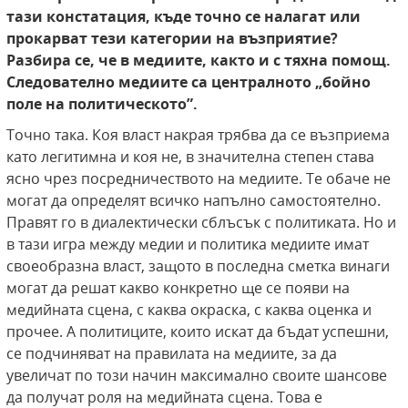
тази констатация, къде точно се налагат или
прокарват тези категории на възприятие?
Разбира се, че в медиите, както и с тяхна помощ.
Следователно медиите са централното „бойно
поле на политическото”.
Точно така. Коя власт накрая трябва да се възприема
като легитимна и коя не, в значителна степен става
ясно чрез посредничеството на медиите. Те обаче не
могат да определят всичко напълно самостоятелно.
Правят го в диалектически сблъсък с политиката. Но и
в тази игра между медии и политика медиите имат
своеобразна власт, защото в последна сметка винаги
могат да решат какво конкретно ще се появи на
медийната сцена, с каква окраска, с каква оценка и
прочее. А политиците, които искат да бъдат успешни,
се подчиняват на правилата на медиите, за да
увеличат по този начин максимално своите шансове
да получат роля на медийната сцена. Това е