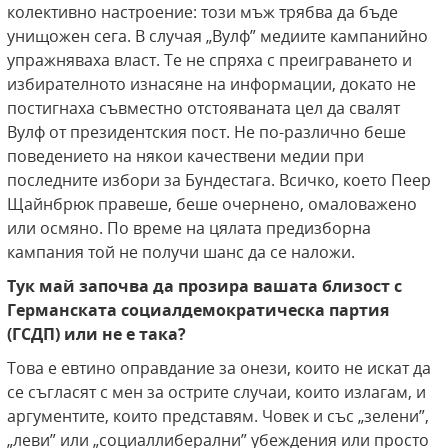
колективно настроение: този мъж трябва да бъде
унищожен сега. В случая „Вулф” медиите кампанийно
упражняваха власт. Те не спряха с преиграването и
избирателното изнасяне на информации, докато не
постигнаха съвместно отстояваната цел да свалят
Вулф от президентския пост. Не по-различно беше
поведението на някои качествени медии при
последните избори за Бундестага. Всичко, което Пеер
Щайнбрюк правеше, беше очернено, омаловажено
или осмяно. По време на цялата предизборна
кампания той не получи шанс да се наложи.
Тук май започва да прозира вашата близост с
Германската социалдемократическа партия
(ГСДП) или не е така?
Това е евтино оправдание за онези, които не искат да
се съгласят с мен за острите случаи, които излагам, и
аргументите, които представям. Човек и със „зелени”,
„леви” или „социаллиберални” убеждения или просто