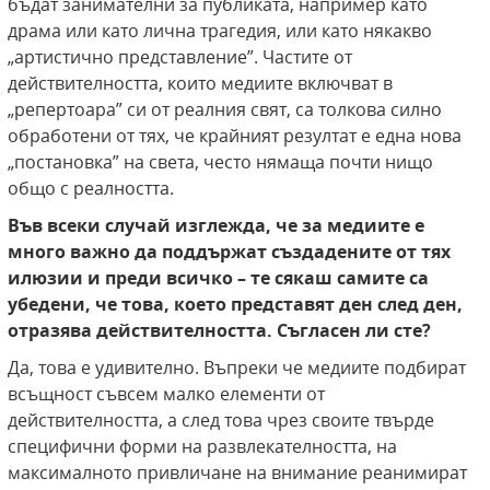
бъдат занимателни за публиката, например като
драма или като лична трагедия, или като някакво
„артистично представление”. Частите от
действителността, които медиите включват в
„репертоара” си от реалния свят, са толкова силно
обработени от тях, че крайният резултат е една нова
„постановка” на света, често нямаща почти нищо
общо с реалността.
Във всеки случай изглежда, че за медиите е
много важно да поддържат създадените от тях
илюзии и преди всичко – те сякаш самите са
убедени, че това, което представят ден след ден,
отразява действителността. Съгласен ли сте?
Да, това е удивително. Въпреки че медиите подбират
всъщност съвсем малко елементи от
действителността, а след това чрез своите твърде
специфични форми на развлекателността, на
максималното привличане на внимание реанимират