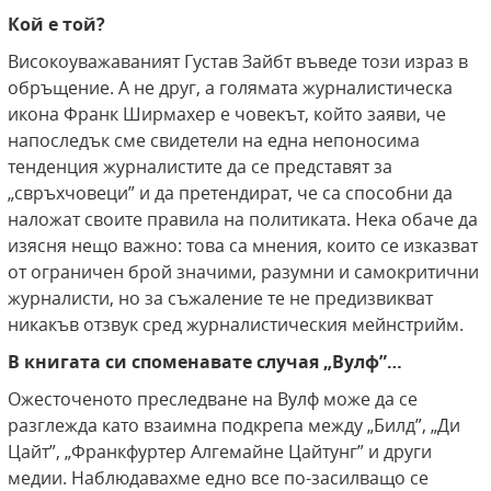
Кой е той?
Високоуважаваният Густав Зайбт въведе този израз в
обръщение. А не друг, а голямата журналистическа
икона Франк Ширмахер е човекът, който заяви, че
напоследък сме свидетели на една непоносима
тенденция журналистите да се представят за
„свръхчовеци” и да претендират, че са способни да
наложат своите правила на политиката. Нека обаче да
изясня нещо важно: това са мнения, които се изказват
от ограничен брой значими, разумни и самокритични
журналисти, но за съжаление те не предизвикват
никакъв отзвук сред журналистическия мейнстрийм.
В книгата си споменавате случая „Вулф”…
Ожесточеното преследване на Вулф може да се
разглежда като взаимна подкрепа между „Билд”, „Ди
Цайт”, „Франкфуртер Алгемайне Цайтунг” и други
медии. Наблюдавахме едно все по-засилващо се