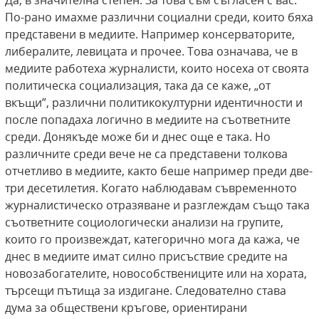
Да, в значителна степен. За това съм съгласен с вас.
По-рано имахме различни социални среди, които бяха
представени в медиите. Например консерваторите,
либералите, левицата и прочее. Това означава, че в
медиите работеха журналисти, които носеха от своята
политическа социализация, така да се каже, „от
вкъщи”, различни политикокултурни идентичности и
после попадаха логично в медиите на съответните
среди. Донякъде може би и днес още е така. Но
различните среди вече не са представени толкова
отчетливо в медиите, както беше например преди две-
три десетилетия. Когато наблюдавам съвременното
журналистическо отразяване и разглеждам също така
съответните социологически анализи на групите,
които го произвеждат, категорично мога да кажа, че
днес в медиите имат силно присъствие средите на
новозабогателите, новособствениците или на хората,
търсещи пътища за издигане. Следователно става
дума за обществени кръгове, ориентирани