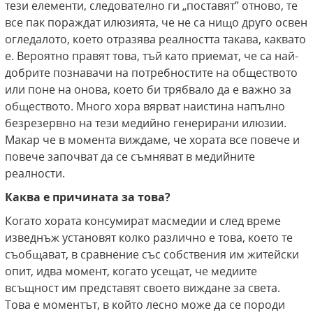
тези елементи, следователно ги „поставят” отново, те
все пак пораждат илюзията, че не са нищо друго освен
огледалото, което отразява реалността такава, каквато
е. Вероятно правят това, тъй като приемат, че са най-
добрите познавачи на потребностите на обществото
или поне на онова, което би трябвало да е важно за
обществото. Много хора вярват наистина напълно
безрезервно на тези медийно генерирани илюзии.
Макар че в момента виждаме, че хората все повече и
повече започват да се съмняват в медийните
реалности.
Каква е причината за това?
Когато хората консумират масмедии и след време
изведнъж установят колко различно е това, което те
съобщават, в сравнение със собствения им житейски
опит, идва момент, когато усещат, че медиите
всъщност им представят своето виждане за света.
Това е моментът, в който лесно може да се породи