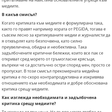
притъпяване на наистина основателните упреци към
медиите.
В какъв смисъл?
Когато критиката към медиите е формулирана така,
както го правят например хората от PEGIDA, тогава е
съвсем лесно за критикуваните медии и журналисти да
я отхвърлят като безпочвена, като силно
преувеличена, обидна и необективна. Така
задълбочените критични бележки, които все пак се
откриват сред морето от гръмогласни крясъци,
въпреки че са достатъчно остри според мен, просто се
пропускат. В този смисъл прекомерната медийна
критика е по-скоро контрапродуктивна и изкривява
отношението към необходимата и добре обоснована
критика срещу медиите.
Как изглежда необходимата и задълбочена
критика срещу медиите?