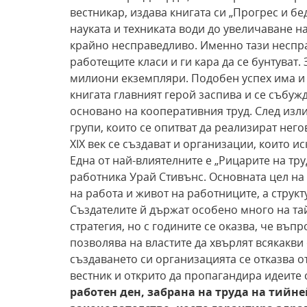
вестникар, издава книгата си „Прогрес и бе
науката и техниката води до увеличаване на
крайно несправедливо. Именно тази неспр
работещите класи и ги кара да се бунтуват.
милиони екземпляри. Подобен успех има и Е
книгата главният герой заспива и се събуж
основано на кооперативния труд. След изли
групи, които се опитват да реализират него
XIX век се създават и организации, които и
Една от най-влиятелните е „Рицарите на тру
работника Урай Стивънс. Основната цел на 
на работа и живот на работниците, а струк
Създателите й държат особено много на та
стратегия, но с годините се оказва, че въп
позволява на властите да хвърлят всякакви
създаването си организацията се отказва о
вестник и открито да пропагандира идеите с
работен ден,
забрана на труда на тийн