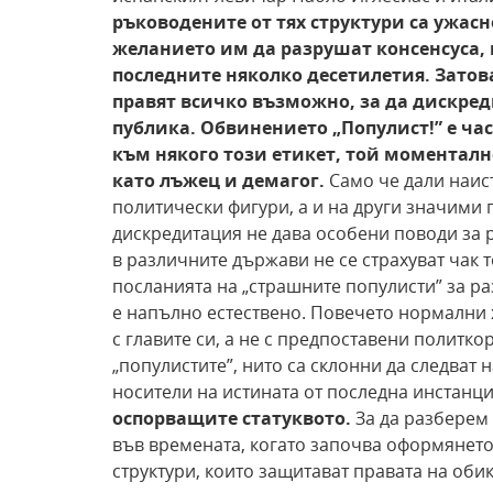
ръководените от тях структури са ужасн
желанието им да разрушат
консенсуса,
последните няколко десетилетия. Затов
правят всичко възможно, за да дискре
публика. Обвинението „Популист!” е час
към някого този етикет, той моменталн
като лъжец
и демагог.
Само че дали наис
политически фигури, а и на други значими п
дискредитация не дава особени поводи за р
в различните държави не се страхуват чак 
посланията на „страшните популисти” за р
е напълно естествено. Повечето нормални 
с главите си, а не с предпоставени политко
„популистите”, нито са склонни да следват 
носители на истината от последна инстанц
оспорващите статуквото.
За да разберем 
във времената, когато започва оформянето
структури, които защитават правата на оби