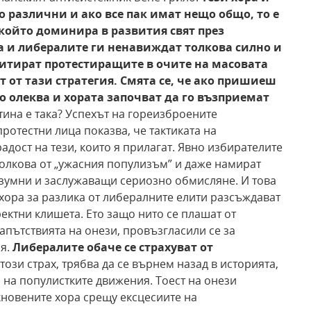
о различни и ако все пак имат
нещо общо, то е
 който доминира в развития свят
през
а
и либералите ги ненавиждат толкова силно и
дитират
протестиращите в очите на масовата
т от тази
стратегия. Смята се, че ако пришиеш
о олеква и
хората започват да го възприемат
тина е така? Успехът на гореизброените
ротестни лица показва, че тактиката на
адост на тези, които я прилагат. Явно избирателите
толкова от „ужасния популизъм” и даже намират
азумни и заслужаващи сериозно обмисляне. И това
хора за разлика от либералните елити разсъждават
ректни клишета. Ето защо нито се плашат от
напътствията на онези, провъзгласили се за
ия.
Либералите обаче се страхуват от
този страх, трябва да се върнем назад в историята,
 на популистките движения. Тоест на онези
кновените хора срещу ексцесиите на