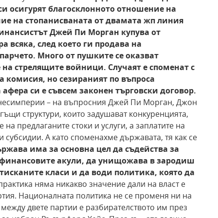
си осигурят благосклонното отношение на
ние на
стопанисваната от двамата жп линия
финансистът
Джей Пи Морган купува от
ра всяка, след което ги
продава на
парчето. Много от пушките се оказват
 на
стрелящите войници. Случаят е споменат с
а комисия, но сезираният по въпроса
 афера си е съвсем законен търговски договор.
знесимперии – на въпросния Джей Пи Морган, Джон
гъщи структури, които задушават конкуренцията,
 на предлаганите стоки и услуги, а заплатите на
и субсидии. А като споменахме държавата, тя как се
ържава има за
основна цел да съдейства за
 финансовите акули, да
унищожава в зародиш
отисканите класи и да води политика, която да
практика няма никакво значение дали на власт е
тия. Националната политика не се променя ни на
 между двете партии е разбирателството им през