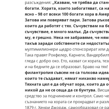
разсъждения:
„Казвам, че трябва да стан
богати. Хората, които забогатяват, са н
ясно – 98
от всеки 100 богати хора в Аме
Затова им поверяват пари. Затова рък
които да работят с тях.
Съчувствам на бе
съчувствие, е много малък.
Да съчувств
му, е грешно. Нека не забравяме, че
ням
такъв заради собствените си недостатъ
мултимилионери щедро спонсорират или до
Така правят Рокфелер, Карнеги, Вандербилт
гледа с добро око. Ето, казват си хората, т
и на бедните да се образоват. Браво на тях!
филантропия съвсем не са толкова идe
които
те създават, нямат никакво наме
Тяхната цел е
да обучат хора, които да 
никой да не се сеща да
се бунтува.
Висше
средство за подчинение и контрол. Само ч
съзнанието на хората си прокрадват и раз
1879 г. Хенри Джордж, самообразовал се р