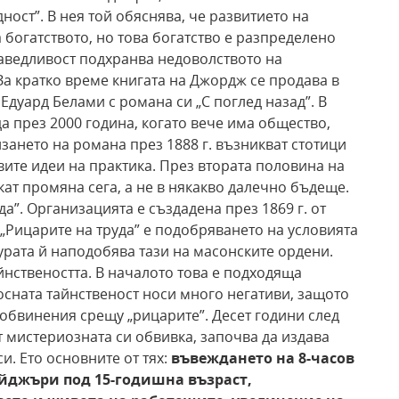
дност”. В нея той обяснява, че развитието на
 богатството, но това богатство е разпределено
аведливост подхранва недоволството на
 За кратко време книгата на Джордж се продава в
дуард Белами с романа си „С поглед назад”. В
да през 2000 година, когато вече има общество,
зането на романа през 1888 г. възникват стотици
вите идеи на практика. През втората половина на
скат промяна сега, а не в някакво далечно бъдеще.
да”. Организацията е създадена през 1869 г. от
„Рицарите на труда” е подобряването на условията
турата й наподобява тази на масонските ордени.
йнствеността. В началото това е подходяща
росната тайнственост носи много негативи, защото
 обвинения срещу „рицарите”. Десет години след
т мистериозната си обвивка, започва да издава
и. Ето основните от тях:
въвеждането на 8-часов
ейджъри под 15-годишна възраст,