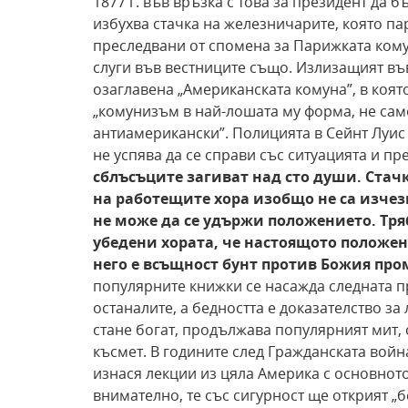
1877 г. във връзка с това за президент да
избухва стачка на железничарите, която па
преследвани от спомена за Парижката комуна
слуги във вестниците също. Излизащият въ
озаглавена „Американската комуна”, в която
„комунизъм в най-лошата му форма, не сам
антиамерикански”. Полицията в Сейнт Луис 
не успява да се справи със ситуацията и п
сблъсъците загиват над сто души. Стач
на работещите хора изобщо не са изчез
не
може да се удържи положението. Тря
убедени хората, че настоящото положен
него е всъщност бунт против Божия пр
популярните книжки се насажда следната пре
останалите, а бедността е доказателство за
стане богат, продължава популярният мит, 
късмет. В годините след Гражданската войн
изнася лекции из цяла Америка с основното
внимателно, те със сигурност ще открият „б