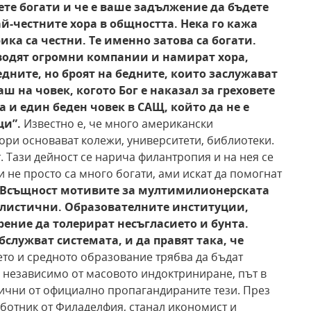
ете
богати и че е ваше задължение да бъдете
ай-честните хора в общността. Нека го кажа
рика са честни.
Те именно затова са богати.
оводят огромни компании и намират хора,
дните, но броят на бедните,
които заслужават
аш на човек, когото Бог е наказал
за греховете
а и един беден човек в САЩ, който да не е
ци”.
Известно е, че много американски
ри основават колежи, университети, библиотеки.
. Тази дейност се нарича филантропия и на нея се
ези не просто са много богати, ами искат да помогнат
Всъщност мотивите за мултимилионерската
алистични. Образователните институции,
рение да толерират несъгласието и бунта.
обслужват системата, и да правят така, че
то и средното образование трябва да бъдат
е независимо от масовото индоктриниране, път в
лични от официално пропагандираните тези. През
аботник от Филаделфия, станал икономист и