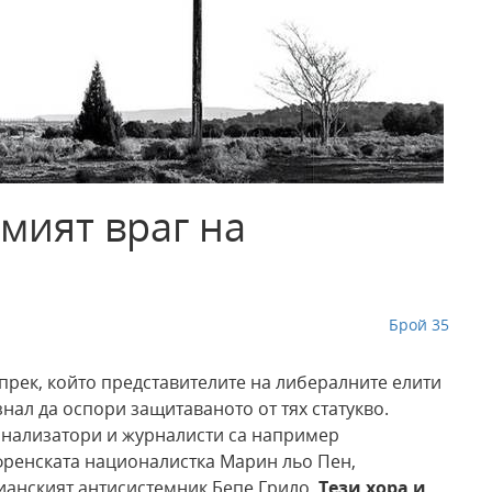
мият враг на
Брой 35
прек, който представителите на либералните елити
знал да оспори защитаваното от тях статукво.
анализатори и журналисти са например
френската националистка Марин льо Пен,
ианският антисистемник Бепе Грило.
Тези хора и