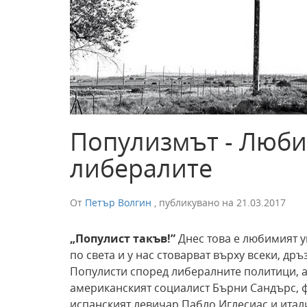
Популизмът - Люби
либералите
От
Петър Волгин
,
публикувано на
21.03.2017
„Популист такъв!”
Днес това е любимият у
по света и у нас стоварват върху всеки, дръ
Популисти според либералните политици, 
американският социалист Бърни Сандърс, 
испанският левичар Пабло Иглесиас и итал