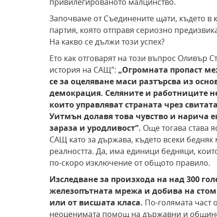
привилегированото малцинство.
Започваме от Съединените щати, където в к
партия, която отправя сериозно предизвик
На какво се дължи този успех?
Ето как отговарят на този въпрос Оливър С
история на САЩ”:
„Огромната пропаст ме
се за оцеляване маси разтърсва из
осно
демокрация. Селяните и работниците 
които управляват страната чрез свитата
Уитмън
долавя това чувство и нарича е
зараза и уродливост”.
Още тогава става я
САЩ като за държава, където всеки бедняк
реалността. Да, има единици бедняци, коит
по-скоро изключение от общото правило.
Изследване за произхода на над 300 го
железопътната мрежа и добива на стом
или от висшата класа.
По-голямата част 
неоценимата помощ на държавни и общинс