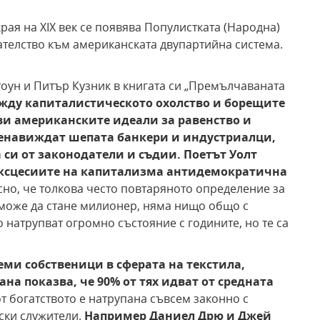
рая на XIX век се появява Популистката (Народна)
ателство към американската двупартийна система.
тоун и Питър Кузник в книгата си „Премълчаваната
жду капиталистическото охолство и
борещите
ви американските идеали за равенство и
ненавиждат шепата банкери и индустриалци,
 си от
законодатели и съдии. Поетът Уолт
ксцесиите на
капитализма антидемократична
сно, че толкова често повтаряното определение за
 може да стане милионер, няма нищо общо с
о натрупват огромно състояние с годините, но те са
леми
собственици в сферата на текстила,
ана показва,
че 90% от тях идват от средната
от богатството е натрупана съвсем законно с
ки служители.
Например Даниел
Дрю и Джей