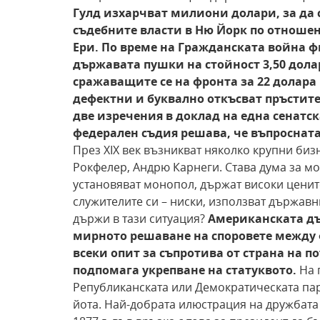
Гулд изхарчват милиони долари, за
да 
съдебните власти в Ню Йорк по отноше
Ери. По
време на Гражданската война 
държавата пушки
на стойност 3,50 дола
сражаващите се на фронта за 22 долара 
дефектни и буквално откъсват пръстите
две изречения в доклад на една сенатск
федерален съдия
решава, че въпросната
През XIX век възникват няколко крупни би
Рокфелер, Андрю Карнеги. Става дума за мо
установяват монопол, държат високи цените
служителите си – ниски, използват държавн
държи в тази ситуация?
Американската д
мирното решаване
на споровете между
всеки опит за съпротива
от страна на п
подпомага укрепване на статуквото.
На 
Републиканската или Демократическата пар
йота. Най-добрата илюстрация на дружбата