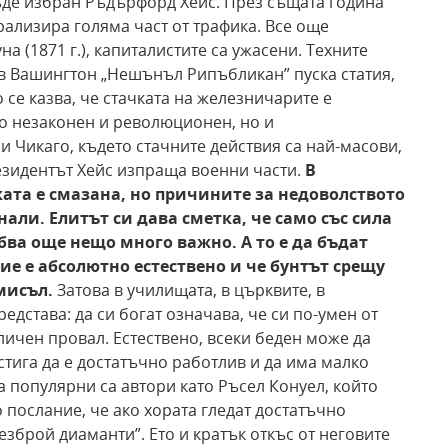
 бъде избран Ръдърфорд Хейс. През същата година
рализира голяма част от трафика. Все още
 (1871 г.), капиталистите са ужасени. Техните
в Вашингтон „Нешънъл Рипъбликан” пуска статия,
 се казва, че стачката на железничарите е
о незаконен и революционен, но и
и Чикаго, където стачните действия са най-масови,
резидентът Хейс изпраща военни части.
В
ката е смазана, но причините за недоволството
нали.
Елитът си дава сметка, че само със сила
бва още
нещо много важно. А то е да бъдат
ие е абсолютно
естествено и че бунтът срещу
омисъл.
Затова в училищата, в църквите, в
дстава: да си богат означава, че си по-умен от
 личен провал. Естествено, всеки беден може да
стига да е достатъчно работлив и да има малко
а популярни са автори като Ръсел Конуел, който
 послание, че ако хората гледат достатъчно
езброй диаманти”. Ето и кратък откъс от неговите