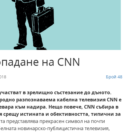
опадане на CNN
018
Брой 48
участват в зрелищно състезание до
дъното.
родно
разпознаваема
кабелна телевизия
CNN e
евара
към надира. Нещо
повече, CNN събира
в
я срещу
истината и обективността, типични за
а представлява прекрасен символ на почти
белната новинарско-публицистична телевизия,