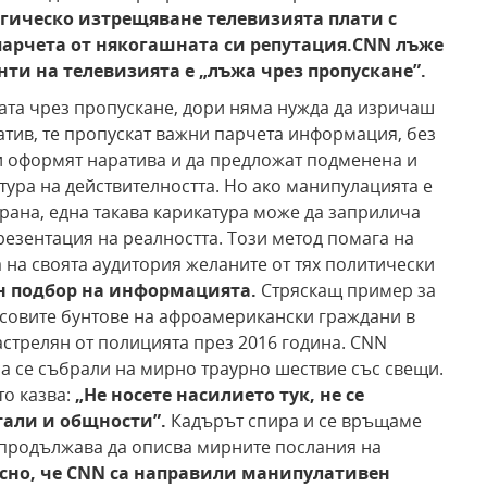
огическо изтрещяване телевизията
плати с
парчета от някогашната си
репутация.CNN лъже
нти
на телевизията е „лъжа чрез
пропускане”.
та чрез пропускане, дори няма нужда да изричаш
атив, те пропускат важни парчета информация, без
и оформят наратива и да предложат подменена и
тура на действителността. Но ако манипулацията е
рана, една такава карикатура може да заприлича
резентация на реалността. Този метод помага на
а на своята аудитория желаните от тях политически
н
подбор на информацията.
Стряскащ пример за
асовите бунтове на афроамерикански граждани в
астрелян от полицията през 2016 година. CNN
са се събрали на мирно траурно шествие със свещи.
то казва:
„Не носете насилието тук, не се
тали и общности”.
Кадърът спира и се връщаме
о продължава да описва мирните послания на
сно, че CNN са направили
манипулативен