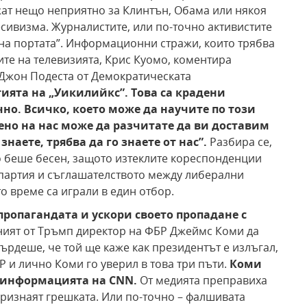
жат нещо неприятно за Клинтън, Обама или някоя
сивизма. Журналистите, или по-точно активистите
и на портата”. Информационни стражи, които трябва
дите на телевизията, Крис Куомо, коментира
а Джон Подеста от Демократическата
тията на
„Уикилийкс”. Това са крадени
чно. Всичко, което може да научите по този
ено на нас може
да разчитате да ви доставим
знаете, трябва да го
знаете от нас”.
Разбира се,
мо беше бесен, защото изтеклите кореспонденции
 партия и съглашателството между либерални
о време са играли в един отбор.
 пропагандата и
ускори своето пропадане с
ният от Тръмп директор на ФБР Джеймс Коми да
върдеше, че той ще каже как президентът е излъгал,
Р и лично Коми го уверил в това три пъти.
Коми
а информацията на CNN.
Oт медията преправиха
признаят грешката. Или по-точно – фалшивата