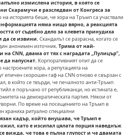
апълно измислена история, в която се
ъни Скарамучи
е разследван от Конгреса за
на историята беше, че хора на Тръмп са участвали
в информацията няма
нищо вярно, а реакцията
остта от съдебно дело
за клевета принудиха
 да се извини.
Скандалът се разрасна, когато се
един анонимен източник.
Трима
от най-
и на CNN,
двама от тях с наградата
„Пулицър”,
е да напуснат.
Корпоративният опит да се
о настроените хора, а репутацията на
уг епичен скорошен гаф на CNN отново е свързан с
ал, в който се твърди, че печалното анти-Тръмп
ийл е поръчано от републиканци, но истината е,
омитета на демократическата партия. Някои от
творни. По време на посещението на Тръмп в
ин храниха ритуално специални
зан кадър, който внушава, че Тръмп е
ожил, като е изсипал цялата порция наведнъж
се вижда, че това е пълна
глупост и че двамата