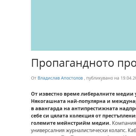
Пропагандното пр
От
Владислав Апостолов
,
публикувано на
19.04.2
От известно време
либералните медии
Някогашната най-популярна
и междуна
в авангарда
на антипрестижната надпр
себе си цялата
колекция от престъплени
големите
мейнстрийм медии.
Компаният
универсалния журналистически колапс. Ка