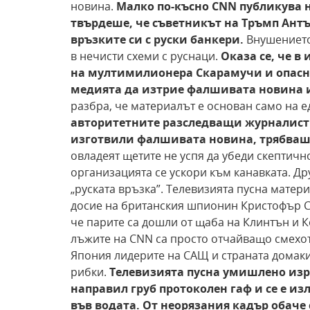
новина.
Малко по-късно
CNN публикува н
твърдеше, че съветникът
на Тръмп Ант
връзките си с руски банкери.
Внушението 
в нечисти схеми с руснаци.
Оказа
се, че 
на
мултимилионера Скарамучи и
опасн
медията
да изтрие фалшивата новина и
разбра, че материалът е основан само на 
авторитетните разследващи журналист
изготвили фалшивата новина, трябваш
овладеят щетите не успя да убеди скептичн
организацията се ускори към канавката. Др
„руската връзка”. Телевизията пусна матери
досие на британския шпионин Кристофър Ст
че парите са дошли от щаба на Клинтън и К
лъжите на CNN са просто отчайващо смехо
Япония лидерите на САЩ и страната домак
рибки.
Телевизията пусна
умишлено изря
направил груб протоколен гаф и се е
изл
във водата. От неорязания кадър обаче 