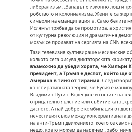
либерализъм. „Западът е изконно лош и тр
робството и колониализма. Жените са жертв
символи на еманципацията. Само белите мог
Ислямът трябва да се промотира, а христия
от културна революция и драматична демог
мозък се продават на сергията на CNN всек
Тази телевизия култивираше месианския об
колкото сега рисува диктаторската карикат
възможно да убеди
хората, че Хилъри 
президент, а Тръмп е деспот,
който ще о
Америка в тиня от
тирания.
След изборит
конспиративната теория, че Русия е манип
Владимир Путин. Водещите и гостите на те
отрицателно явление или събитие като „кре
дясното. А най-добре е комбинация от двете
нечестивия съюз между консервативната д
на анти-Тръмп движението, което се самон
нещо, което можем да наречем „работниче