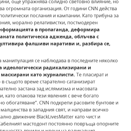
дини, още упражнява солидно световно влияние, но
ява огромната организация. От години CNN действа
олитически послания и кампании. Като трибуна за
рния, морално релативистки, постмодерен
нформацията в пропаганда, деформира
раната политическа адженда,
облъчва с
култивира
фалшиви наративи и, разбира
се,
а манипулация се наблюдава в последните няколко
на идеологически
радикализирани и
маскирани като журналисти.
Те пласират и
о в същото време старателно сатанизират
ателно застана зад ислямизма и масовата
, като опакова тези явления с вече богато
о обогатяване”. CNN подкрепи расовите бунтове и
малцинства в западния свят, и направи всичко
лно движение BlackLivesMatter като чист и
Кабелният мастодонт постоянно повръща опорните
нтичността друиди и жреци на радикалния