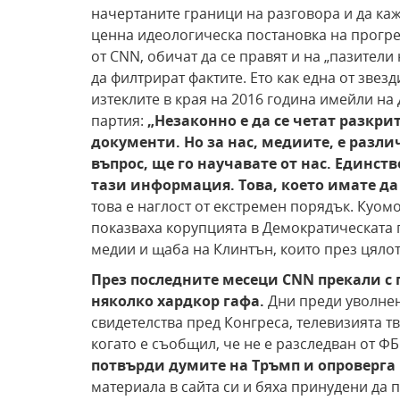
начертаните граници на разговора и да ка
ценна идеологическа постановка на прогре
от CNN, обичат да се правят и на „пазител
да филтрират фактите. Ето как една от звез
изтеклите в края на 2016 година имейли н
партия:
„Незаконно е
да се четат разкри
документи. Но за нас, медиите, е разли
въпрос, ще го научавате от
нас. Единств
тази информация. Това, което
имате да 
това е наглост от екстремен порядък. Куо
показваха корупцията в Демократическата
медии и щаба на Клинтън, които през цялот
През последните месеци CNN
прекали с
няколко хардкор гафа.
Дни преди уволне
свидетелства пред Конгреса, телевизията т
когато е съобщил, че не е разследван от ФБ
потвърди думите
на Тръмп и опроверг
материала в сайта си и бяха принудени да 