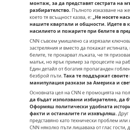
монтаж, за
да представят сестрата на
мъ
разбирателство.
Пълното изказване на же
което тя всъщност казва, е:
„Не
носете наси
нашите квартали и общности. Идете в 
насилието и пожарите при белите в пре
CNN съвсем умишлено са изрязали ключоват
застреляния и вместо да покажат истината,
белите, те прокарват лъжата, че тя призова
малък, но ярък пример за процесите на ра
Един детайл от богатия пропаганден гоблен
безброй пъти.
Така те поддържат своите
манипулация
разкази за Америка и све
Основната цел на CNN е промоцията на пол
да бъдат използвани избирателно, да 
Оформяш политически удобната истори
факти
и останалите ги изхвърляш.
Друг 
представяно като технически проблем или 
CNN няколко пъти лишаваха от глас гости,