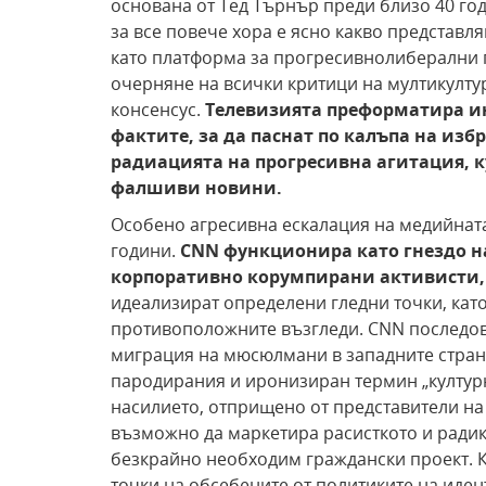
основана от Тед Търнър преди близо 40 го
за все повече хора е ясно какво представл
като платформа за прогресивнолиберални п
очерняне на всички критици на мултикулту
консенсус.
Телевизията преформатира и
фактите, за
да паснат по калъпа на изб
радиацията на прогресивна агитация, 
фалшиви новини.
Особено агресивна ескалация на медийнат
години.
CNN функционира
като гнездо 
корпоративно корумпирани активисти,
идеализират определени гледни точки, кат
противоположните възгледи. CNN последов
миграция на мюсюлмани в западните страни
пародирания и иронизиран термин „културн
насилието, отприщено от представители на 
възможно да маркетира расисткото и радика
безкрайно необходим граждански проект. 
точки на обсебените от политиките на иде