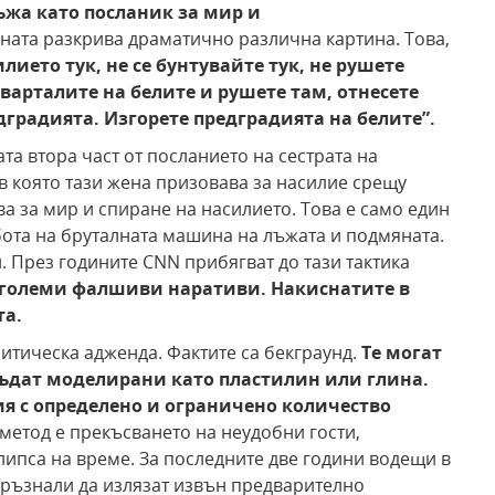
жа като посланик за мир
и
ната разкрива драматично различна картина. Това,
лието тук, не се
бунтувайте тук, не рушете
кварталите
на белите и рушете там,
отнесете
дградията. Изгорете предградията
на белите”.
а втора част от посланието на сестрата на
 в която тази жена призовава за насилие срещу
ва за мир и спиране на насилието. Това е само един
бота на бруталната машина на лъжата и подмяната.
. През годините CNN прибягват до тази тактика
големи фалшиви наративи.
Накиснатите в
та.
итическа адженда. Фактите са бекграунд.
Те могат
бъдат моделирани
като пластилин или глина.
я с определено и
ограничено количество
метод е прекъсването на неудобни гости,
липса на време. За последните две години водещи в
 дръзнали да излязат извън предварително