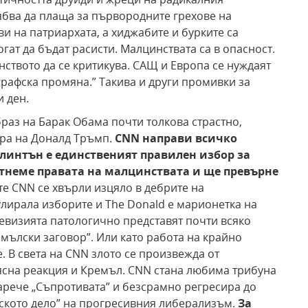
ябва да плаща за първородните грехове на
и на патриархата, а хиджабите и бурките са
ат да бъдат расисти. Малцинствата са в опасност.
нството да се критикува. САЩ и Европа се нуждаят
рафска промяна.” Такива и други промивки за
и ден.
раз на Барак Обама почти толкова страстно,
ура на Доналд Тръмп.
CNN направи всичко
Клинтън е
единственият правилен избор
за
тнеме правата на малцинствата и ще
превърне
е CNN се хвърли изцяло в дебрите на
улирала изборите и The Donald е марионетка на
левизията патологично представят почти всяко
мълски заговор”. Или като работа на крайно
. В света на CNN злото се произвежда от
ясна реакция и Кремъл. CNN стана любима трибуна
арече „Съпротивата” и безсрамно регресира до
ското дело” на прогресивния либерализъм.
За