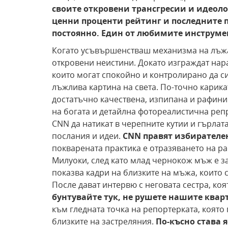
своите откровени трансгресии и идеол
ценни проценти
рейтинг и последните 
постоянно. Един
от любимите инструме
Когато усъвършенстваш механизма на лъжа
откровени неистини. Докато изграждат нар
които могат спокойно и контролирано да с
лъжлива картина на света. По-точно карика
достатъчно качествена, изпипана и рафини
на богата и детайлна фотореалистична реп
CNN да натикат в черепните кутии и гърлат
послания и идеи.
CNN правят избирателе
покварената практика е отразяването на р
Милуоки, след като млад чернокож мъж е з
показва кадри на близките на мъжа, които 
После дават интервю с неговата сестра, коя
бунтувайте тук, не рушете нашите
квар
към гледната точка на репортерката, коят
близките на застреляния.
По-късно става
я