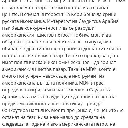
Арабия повтаряне на американската стратегия от 1986
г. – да залеят пазара с евтин петрол и да сринат
цените. В случая интересът на Кери беше да срине
руската икономика. Интересът на Саудитска Арабия
пък беше конкурентност и да се разруши
американският шистов петрол. Те биха могли да
обърнат сриването на цените за пет минути, ако
обявят, че драстично ще ограничат доставките си на
петрол на световния пазар. Те не го правят, защото
имат политическа и икономическа цел – да сринат
американския шистов пазар. Така че МВФ, който е
много популярен навсякъде, е инструмент на
американската външна политика. МВФ играе
определена игра, всява напрежение в Саудитска
Арабия, за да могат саудитците да повишат цената
преди американската шистова индустрия да
банкрутира напълно. Моята преценка е, че цените ще
останат на тези нива най-малко до средата на
следващата година и ако американската петролна