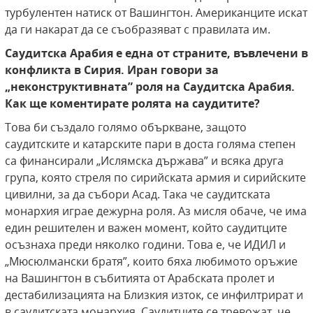
турбулентен натиск от Вашингтон. Американците искат
да ги накарат да се съобразяват с правилата им.
Саудитска Арабия е една от страните, въвлечени в
конфликта в Сирия. Иран говори за
„неконструктивната” роля на Саудитска Арабия.
Как ще коментирате ролята на саудитите?
Това би създало голямо объркване, защото
саудитските и катарските пари в доста голяма степен
са финансирали „Ислямска държава” и всяка друга
група, която стреля по сирийската армия и сирийските
цивилни, за да събори Асад. Така че саудитската
монархия играе дежурна роля. Аз мисля обаче, че има
един решителен и важен момент, който саудитците
осъзнаха преди няколко години. Това е, че ИДИЛ и
„Мюсюлмански братя”, които бяха любимото оръжие
на Вашингтон в събитията от Арабската пролет и
дестабилизацията на Близкия изток, се инфилтрират и
в саудитската монархия. Саудитците се тревожат, че