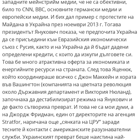
западните мейнстрийм медии, че не са обективни,
било то CNN, BBC, основните германски медии и
европейски медии. И бих дал пример с протестите на
Майдана в Украйна през ноември 2013 г. Тогава
президентът Янукович показа, че предпочита Украйна
да се присъедини към Евразийския икономически
съюз с Русия, както и на Украйна да й бъдат дадени
определени кредити, с които да изкупи дълговете си.
Това бе много атрактивна оферта за икономиката и
енергийните ресурси на страната. След това Яценюк,
който координираше всичко с Джон Маккейн и хората
във Вашингтон (компанията на цветната революция
около Държавния департамент и Виктория Нюланд),
започнаха да дестабилизират режима на Янукович и
де факто сътвориха преврат. И това не са мои думи, a
на Джордж Фридман, един от директорите на агенция
Stratfor, наричана още „сянката на ЦРУ” заради
тесните й контакти с американските разузнавателни
служби. Украинският преврат беше наистина най-