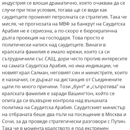
индустрия се влоши драматично, което очаквам да се
случи при тези условия, тогава ще се види как
саудитците променят петролната си стратегия. Така че
мисля, че прогнозата на МВФ за банкрут на Саудитска
Арабия не е сериозна, а по-скоро е бюрократична
дълга проекция на господаря. Това просто е
политически натиск над саудитците. Винаги в
кралската фамилия е имало мрежи, които са си
сътрудничили със САЩ, дори често против интересите
на самата Саудитска Арабия, но има индикации, че
новият крал Салман, неговият син и министрите, които
е назначил, се държат на дистанция от Съединените
щати по много причини. Този „бунт” и „съпротива” на
кралската фамилия е заради Вашингтон, който се
опита да си възвърне контрола над външната
политика на Саудитска Арабия. Саудитският министър
на отбраната беше два пъти на посещение в Москва и
Сочи, за да проведе стратегически разговори с Путин.
Така че в момента кралството е под екстремен