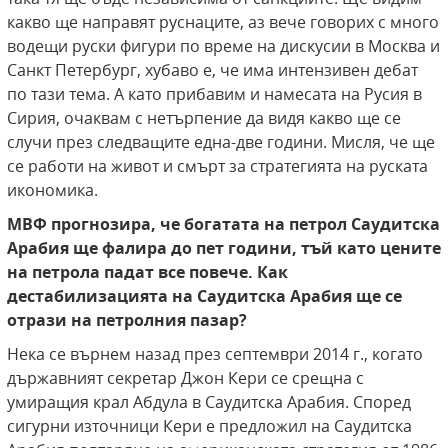
какво ще направят руснаците, аз вече говорих с много
водещи руски фигури по време на дискусии в Москва и
Санкт Петербург, хубаво е, че има интензивен дебат
по тази тема. А като прибавим и намесата на Русия в
Сирия, очаквам с нетърпение да видя какво ще се
случи през следващите една-две години. Мисля, че ще
се работи на живот и смърт за стратегията на руската
икономика.
МВФ прогнозира, че богатата на петрол Саудитска
Арабия ще фалира до пет години, тъй като цените
на петрола падат все повече. Как
дестабилизацията на Саудитска Арабия ще се
отрази на петролния пазар?
Нека се върнем назад през септември 2014 г., когато
държавният секретар Джон Кери се срещна с
умиращия крал Абдула в Саудитска Арабия. Според
сигурни източници Кери е предложил на Саудитска