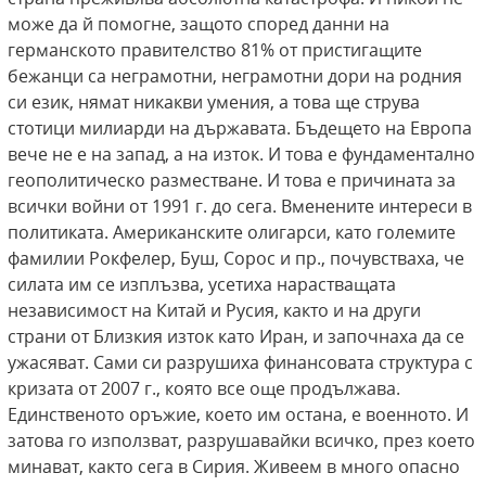
може да й помогне, защото според данни на
германското правителство 81% от пристигащите
бежанци са неграмотни, неграмотни дори на родния
си език, нямат никакви умения, а това ще струва
стотици милиарди на държавата. Бъдещето на Европа
вече не е на запад, а на изток. И това е фундаментално
геополитическо разместване. И това е причината за
всички войни от 1991 г. до сега. Вменените интереси в
политиката. Американските олигарси, като големите
фамилии Рокфелер, Буш, Сорос и пр., почувстваха, че
силата им се изплъзва, усетиха нарастващата
независимост на Китай и Русия, както и на други
страни от Близкия изток като Иран, и започнаха да се
ужасяват. Сами си разрушиха финансовата структура с
кризата от 2007 г., която все още продължава.
Единственото оръжие, което им остана, е военното. И
затова го използват, разрушавайки всичко, през което
минават, както сега в Сирия. Живеем в много опасно