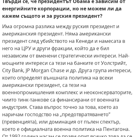
Твърди се, че президентът Обама е зависим от
енергийните корпорации, но не можем ли да
кажем същото и за руския президент?
Има огромна разлика между руския президент и
американския президент. Няма американски
президент след убийството на Кенеди и намесата в
него на ЦРУ и други фракции, който да е бил
независим от вменени стратегически интереси. Най-
мощните интереси са тези на банките от Уолстрийт,
City Bank, JP Morgan Chase и др. Друга група интереси,
които определят външната политика на всеки
американски президент, са тези на
военнопромишления комплекс и неоконсерваторите,
чиито тинк-танкове са финансирани от военната
индустрия. Става въпрос точно за това, което аз
наричам господство на „предотвратяването”
(превенцията), или доминация от пълен спектър,
което е официалната военна политика на Пентагона.
От 1992 година насам се прави опит всичко това да се