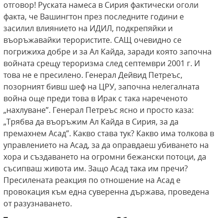
отговор! Руската намеса в Сирия фактически оголи
факта, че Вашингтон през последните години е
засилил влиянието на ИДИЛ, подкрепяйки и
въоръжавайки терористите. САЩ очевидно се
погрижиха добре и за Ал Кайда, заради която започна
войната срещу тероризма след септември 2001 г. И
това не е пресилено. Генерал Дейвид Петреъс,
позорният бивш шеф на ЦРУ, започна нелегалната
война още преди това в Ирак с така нареченото
„нахлуване”. Генерал Петреъс ясно и просто каза:
„Трябва да въоръжим Ал Кайда в Сирия, за да
премахнем Асад”. Какво става тук? Какво има толкова в
управлението на Асад, за да оправдаеш убиването на
хора и създаването на огромни бежански потоци, да
съсипваш живота им. Защо Асад така им пречи?
Пресилената реакция по отношение на Асад е
провокация към една суверенна държава, проведена
от разузнаването.