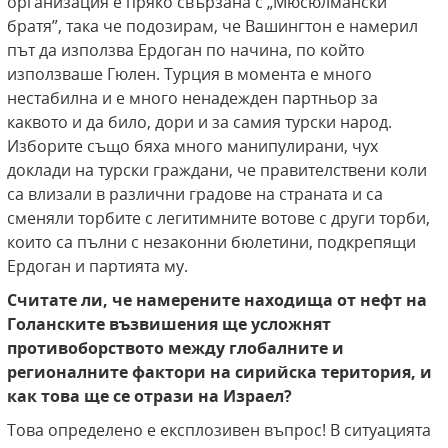
организация е пряко свързана с „Мюсюлмански
братя”, така че подозирам, че Вашингтон е намерил
път да използва Ердоган по начина, по който
използваше Гюлен. Турция в момента е много
нестабилна и е много ненадежден партньор за
каквото и да било, дори и за самия турски народ.
Изборите също бяха много манипулирани, чух
доклади на турски граждани, че правителствени коли
са влизали в различни градове на страната и са
сменяли торбите с легитимните вотове с други торби,
които са пълни с незаконни бюлетини, подкрепящи
Ердоган и партията му.
Считате ли, че намерените находища от нефт на
Голанските възвишения ще усложнят
противоборството между глобалните и
регионалните фактори на сирийска територия, и
как това ще се отрази на Израел?
Това определено е експлозивен въпрос! В ситуацията