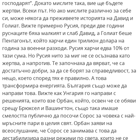
господарят”. Докато мислите така, вие ще бъдете
жертви. Всеки път. Но ако мислите различно за себе
си, може някога да преживеете историята на Давид и
Голиат. Вижте примерно Русия, преди две години
руснаците бяха малкият и слаб Давид, а Голиат беше
Пентагонът, който харчи един трилион долара на
година за военни разходи. Русия харчи едва 10% от
тази сума. Но Русия нито за миг не се осъзнава като
жертва, а напротив. Те започнаха да вярват, че са
достатъчно добри, за да се борят за справедливост, за
нещо, което според тях е правилно. А това
трансформира енергията. България също може да
направи това. Вижте как Унгария го направи с
решенията, които взе Орбан, който, освен че се обяви
срещу Брюксел и Вашингтон, също така имаше
смелостта публично да посочи Сорос за човека с най-
мръсните пари в целия свят. Орбан заяви на
всеослушание, че Сорос се занимава с това да
дестабилизира разни режими по света, които не се