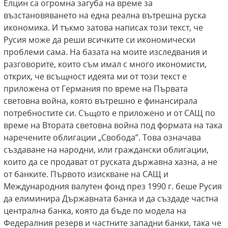
Елцин са огромна загуба на време за
възстановяването на една реална вътрешна руска
икономика. И тъкмо затова написах този текст, че
Русия може да реши всичките си икономически
проблеми сама. На базата на моите изследвания и
разговорите, които съм имал с много икономисти,
открих, че всъщност идеята ми от този текст е
приложена от Германия по време на Първата
световна война, която вътрешно е финансирала
потребностите си. Същото е приложено и от САЩ по
време на Втората световна война под формата на така
наречените облигации „Свобода”. Това означава
създаване на народни, или граждански облигации,
които да се продават от руската държавна хазна, а не
от банките. Първото изискване на САЩ и
Международния валутен фонд през 1990 г. беше Русия
да елиминира Държавната банка и да създаде частна
централна банка, която да бъде по модела на
Федералния резерв и частните западни банки, така че