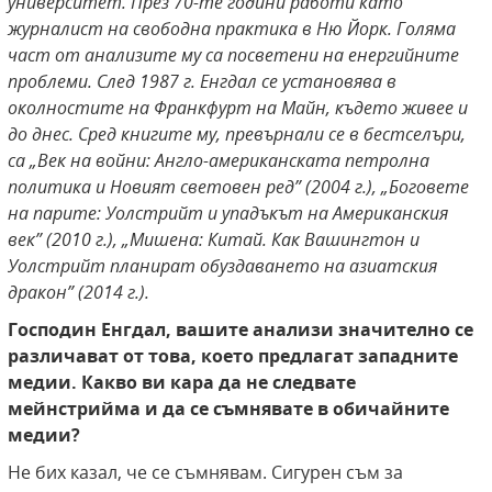
университет. През 70-те години работи като
журналист на свободна практика в Ню Йорк. Голяма
част от анализите му са посветени на енергийните
проблеми. След 1987 г. Енгдал се установява в
околностите на Франкфурт на Майн, където живее и
до днес. Сред книгите му, превърнали се в бестселъри,
са „Век на войни: Англо-американската петролна
политика и Новият световен ред” (2004 г.), „Боговете
на парите: Уолстрийт и упадъкът на Американския
век” (2010 г.), „Мишена: Китай. Как Вашингтон и
Уолстрийт планират обуздаването на азиатския
дракон” (2014 г.).
Господин Енгдал, вашите анализи значително се
различават от това, което предлагат западните
медии. Какво ви кара да не следвате
мейнстрийма и да се съмнявате в обичайните
медии?
Не бих казал, че се съмнявам. Сигурен съм за