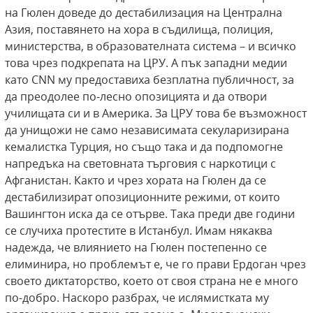
на Гюлен доведе до дестабилизация на Централна
Азия, поставянето на хора в съдилища, полиция,
министерства, в образователната система – и всичко
това чрез подкрепата на ЦРУ. А пък западни медии
като CNN му предоставиха безплатна публичност, за
да преодолее по-лесно опозицията и да отвори
училищата си и в Америка. За ЦРУ това бе възможност
да унищожи не само независимата секуларизирана
кемалистка Турция, но също така и да подпомогне
напредъка на световната търговия с наркотици с
Афганистан. Както и чрез хората на Гюлен да се
дестабилизират опозиционните режими, от които
Вашингтон иска да се отърве. Така преди две години
се случиха протестите в Истанбул. Имам някаква
надежда, че влиянието на Гюлен постепенно се
елиминира, но проблемът е, че го прави Ердоган чрез
своето диктаторство, което от своя страна не е много
по-добро. Наскоро разбрах, че ислямистката му