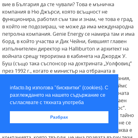
вие в България да сте чували? Това е мъничка
компания в Ню Джърси, която всъщност не
функционира, работил съм там и знам, че това е град,
в който не подозираш, че може да има международна
петролна компания. Genie Energy се намира там и има
борд, в който участва и Дик Чейни, бившият главен
изпълнителен директор на Halliburton и архитект на
войната срещу тероризма в кабинета на Джордж У.
Буш (също така съспонсор на доктрината „Уолфовиц”
през 1992 г., когато е министър на отбраната в
администрацията на Буш-баща). В същата компания,
Genie Energy, е и бившият директор на ЦРУ Джеймс
infacto.bg използва "бисквитки" (cookies). С
Улси, там е и Джейкъб Ротшилд от много известната
разглеждането на нашето съдържание се
лондонска банкерска фамилия. Ротшилд беше таен
съгласявате с тяхната употреба
бизнес партньор на Михаил Ходорковски в „Юкос”.
Преди да бъде арестуван, Ходорковски се опита тайно
Разбрах
да трансферира всички акции на Ротшилд, това не се
случи, но играта бе замислена точно така. Ето каква е
компанията, която твърди, че има правата върху тези