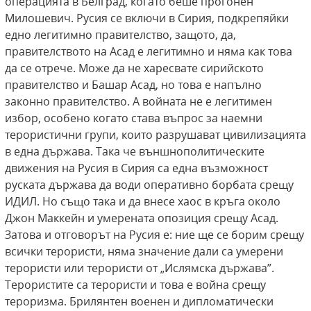
операцията в Белград, когато беше прогонен
Милошевич. Русия се включи в Сирия, подкрепяйки
едно легитимно правителство, защото, да,
правителството на Асад е легитимно и няма как това
да се отрече. Може да не харесвате сирийското
правителство и Башар Асад, но това е напълно
законно правителство. А войната не е легитимен
избор, особено когато става въпрос за наемни
терористични групи, които разрушават цивилизацията
в една държава. Така че външнополитическите
движения на Русия в Сирия са една възможност
руската държава да води оперативно борбата срещу
ИДИЛ. Но също така и да внесе хаос в кръга около
Джон Маккейн и умерената опозиция срещу Асад.
Затова и отговорът на Русия е: ние ще се борим срещу
всички терористи, няма значение дали са умерени
терористи или терористи от „Ислямска държава”.
Терористите са терористи и това е война срещу
тероризма. Брилянтен военен и дипломатически