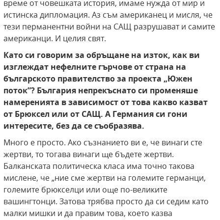
време от човешката история, имаме нужда от мир и
истинска дипломация. Аз съм американец и мисля, че
тези перманентни войни на САЩ разрушават и самите
американци. И целия свят.
Като си говорим за обръщане на изток, как ви
изглеждат нефелните гърчове от страна на
българското правителство за проекта „Южен
поток”? България непрекъснато си променяше
намеренията в зависимост от това какво казват
от Брюксел или от САЩ. А Германия си гони
интересите, без да се съобразява.
Много е просто. Ако съзнанието ви е, че винаги сте
жертви, то тогава винаги ще бъдете жертви.
Балканската политическа класа има точно такова
мислене, че „ние сме жертви на големите германци,
големите брюкселци или още по-великите
вашингтонци. Затова трябва просто да си седим като
малки мишки и да правим това, което казва