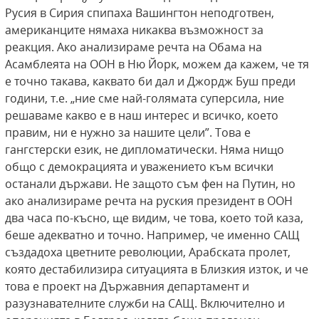
Русия в Сирия спипаха Вашингтон неподготвен,
американците нямаха никаква възможност за
реакция. Ако анализираме речта на Обама на
Асамблеята на ООН в Ню Йорк, можем да кажем, че тя
е точно такава, каквато би дал и Джордж Буш преди
години, т.е. „ние сме най-голямата суперсила, ние
решаваме какво е в наш интерес и всичко, което
правим, ни е нужно за нашите цели”. Това е
гангстерски език, не дипломатически. Няма нищо
общо с демокрацията и уважението към всички
останали държави. Не защото съм фен на Путин, но
ако анализираме речта на руския президент в ООН
два часа по-късно, ще видим, че това, което той каза,
беше адекватно и точно. Например, че именно САЩ
създадоха цветните революции, Арабската пролет,
която дестабилизира ситуацията в Близкия изток, и че
това е проект на Държавния департамент и
разузнавателните служби на САЩ. Включително и