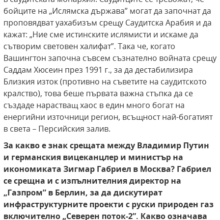
бойците на „Ислямска държава” могат да започнат да
проповядват уахабизъм срещу Саудитска Арабия и да
кажат: „Ние сме истинските ислямисти и искаме да
сътворим световен халифат”. Така че, когато
Вашингтон започна съвсем съзнателно войната срещу
Саддам Хюсеин през 1991 г., за да дестабилизира
Близкия изток (противно на съветите на саудитското
кралство), това беше първата важна стъпка да се
създаде нарастващ хаос в един много богат на
енергийни източници регион, всъщност най-богатият
в света – Персийския залив.
За какво е знак срещата между Владимир Путин
и германския вицеканцлер и министър на
икономиката Зигмар Габриел в Москва? Габриел
се срещна и с изпълнителния директор на
„Газпром” в Берлин, за да дискутират
инфраструктурните проекти с руски природен газ
включително „Северен поток-2”. Какво означава