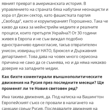
явният преврат в американската история. В
управлението на страната бяха набутани неонацисти и
хора от Десен сектор, като фашистката партия
„Свобода”, както и корумпираният Порошенко. Така че
какво да кажа за мейнстрийм медиите и реалните
процеси, които претърпя Украйна?! От 30 години
живея в Европа и не съм виждал подобно
едностранчиво единогласие, такъв отвратителен
унисон, извиращ от НАТО, Брюксел и Държавния
департамент. Това дава на човек много сериозна
причина не само да се съмнява, но и да няма никакво
доверие на западните медии.
Как бихте коментирали външнополитическите
движения на Русия през последните месеци? Ще
променят ли те Новия световен ред?
Има такива движения, да. Под натиска на Вашингтон
Европейският съюз се провали в налагането на
санкции срещу Русия. Последвалите движения на