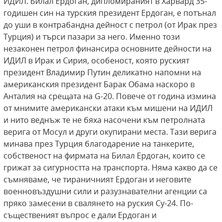
ИДИЛ. Билал Ердоган, дипломираният в Харвард 35-
годишен син на турския президент Ердоган, е потънал
до уши в контрабандна дейност с петрол (от Ирак през
Турция) и търси пазари за него. Именно този
незаконен петрол финансира основните дейности на
ИДИЛ в Ирак и Сирия, особеност, която руският
президент Владимир Путин деликатно напомни на
американския президент Барак Обама наскоро в
Анталия на срещата на G-20. Повече от година измина
от мнимите американски атаки към мишени на ИДИЛ
и нито веднъж те не бяха насочени към петролната
верига от Мосул и други окупирани места. Тази верига
минава през Турция благодарение на танкерите,
собственост на фирмата на Билал Ердоган, които се
грижат за сигурността на транспорта. Няма какво да се
съмняваме, че тираничният Ердоган и неговите
военновъздушни сили и разузнавателни агенции са
пряко замесени в свалянето на руския Су-24. По-
същественият въпрос е дали Ердоган и