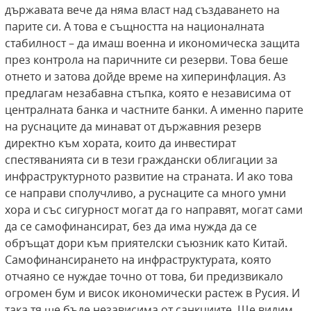
държавата вече да няма власт над създаването на
парите си. А това е същността на националната
стабилност – да имаш военна и икономическа защита
през контрола на паричните си резерви. Това беше
отнето и затова дойде време на хиперинфлация. Аз
предлагам незабавна стъпка, която е независима от
централната банка и частните банки. А именно парите
на руснаците да минават от държавния резерв
директно към хората, които да инвестират
спестяванията си в тези граждански облигации за
инфраструктурното развитие на страната. И ако това
се направи сполучливо, а руснаците са много умни
хора и със сигурност могат да го направят, могат сами
да се самофинансират, без да има нужда да се
обръщат дори към приятелски съюзник като Китай.
Самофинансирането на инфраструктурата, която
отчаяно се нуждае точно от това, би предизвикало
огромен бум и висок икономически растеж в Русия. И
така тя ще бъде независима от санкциите. Ще видим