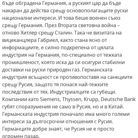
бъде обградена Германия, а руският цар да бъде
накаран да действа срещу основополагащите руски
национални интереси. И това беше военен съюз
срещу Германия. През Втората световна война –
отново Хитлер срещу Сталин. Така че визитата на
вицеканцлера Габриел, както стана ясно от
информациите, е силно подкрепена от цялата
индустрия на Германия, по-специално от тежката
промишленост, която иска да си осигури стабилни
доставки на руски природен газ. Германската
индустрия всъщност се противопоставя на санкциите
срещу Русия, защото тя понася най-тежките
последствия от тях. Индустриалците са губещи.
Компании като Siemens, Thyssen, Krupp, Deutsche Bank
губят споразумения не само в Русия, но и в Китай.
Германската индустрия поначало има много големи
интереси за дългосрочни отношения с Русия.
Германците добре знаят, че Русия не е просто
огромен пазар.