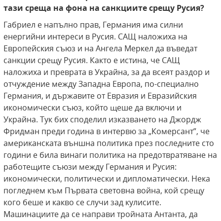
тази среща на фона на санкциите срещу Русия?
Габриел е напълно прав, Германия има силни
енергийни интереси в Русия. САЩ наложиха на
Европейския съюз и на Ангела Меркел да въведат
санкции срещу Русия. Както е истина, че САЩ
наложиха и преврата в Украйна, за да всеят раздор и
отчуждение между Западна Европа, по-специално
Германия, и държавите от Евразия и Евразийския
икономически съюз, който щеше да включи и
Украйна. Тук бих споделил изказването на Джордж
Фридман преди година в интервю за „Комерсант”, че
американската външна политика през последните сто
години е била винаги политика на предотвратяване на
работещите съюзи между Германия и Русия:
икономически, политически и дипломатически. Нека
погледнем към Първата световна война, кой срещу
кого беше и какво се случи зад кулисите.
Машинациите да се направи тройната Антанта, да