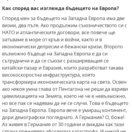
Как според вас изглежда бъдещето на Европа?
Според мен за бъдещето на Западна Европа има две
визии, два пътя. Ако продължим съюзничеството си с
НАТО и атлантическите договори, все повече ще
затъваме в море от кръв и войни, както и в
икономически депресии и бежански кризи. Второто
възможно бъдеще на Западна Европа е да си
сътрудничи и да се съюзи с разширяващия се
китайски пазар и Евразия, които разработват такава
високоскоростна инфраструктура, която
трансформира икономическата карта на света. Освен
ако някоя умна глава от Пентагона не реши да взриви
цивилизацията на Земята, което не че е невъзможно,
но все пак се надявам да не се случи. Това е бъдещето
на Западна Европа. Европа вече е умиращ континент,
дори демографски погледнато. А Германия? О, боже!
Аз живея в Германия от 30 години и виждам как тази
страна преживява абсолютна катастрофа. И никой не