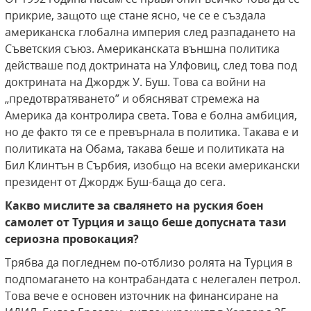
прикрие, защото ще стане ясно, че се е създала
американска глобална империя след разпадането на
Съветския съюз. Американската външна политика
действаше под доктрината на Улфовиц, след това под
доктрината на Джордж У. Буш. Това са войни на
„предотвратяването” и обясняват стремежа на
Америка да контролира света. Това е болна амбиция,
но де факто тя се е превърнала в политика. Такава е и
политиката на Обама, такава беше и политиката на
Бил Клинтън в Сърбия, изобщо на всеки американски
президент от Джордж Буш-баща до сега.
Какво мислите за свалянето на руския боен
самолет от Турция и защо беше допусната тази
сериозна провокация?
Трябва да погледнем по-отблизо ролята на Турция в
подпомагането на контрабандата с нелегален петрол.
Това вече е основен източник на финансиране на