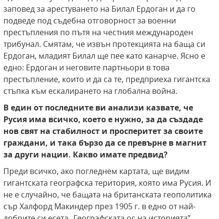
заповед за арестуването на Билал Ердоган и да го
подведе под съдебна отговорност за военни
престъпления по пътя на честния международен
трибунал. Смятам, че извън протекцията на баща си
Ердоган, младият Билал ще пее като канарче. Ясно е
едно: Ердоган и неговите партньори в това
престъпление, които и да са те, предприеха гигантска
стъпка към ескалирането на глобална война.
В един от последните ви анализи казвате, че
Русия има всичко, което е нужно, за да създаде
нов свят на стабилност и просперитет за своите
граждани, и така бързо да се превърне в магнит
за други нации. Какво имате предвид?
Преди всичко, ако погледнем картата, ще видим
гигантската географска територия, която има Русия. И
не е случайно, че бащата на британската геополитика
сър Халфорд Макиндер през 1905 г. в едно от най-
добрите си есета „Географската ос на историята”