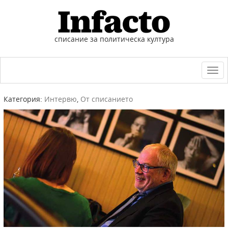
списание за политическа култура
Togg
navi
Категория:
Интервю
,
От списанието