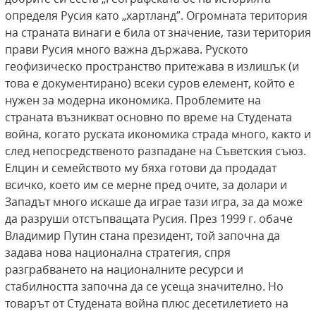
определя Русия като „хартланд”. Огромната територия
на страната винаги е била от значение, тази територия
прави Русия много важна държава. Руското
геофизическо пространство притежава в излишък (и
това е документирано) всеки суров елемент, който е
нужен за модерна икономика. Проблемите на
страната възникват основно по време на Студената
война, когато руската икономика страда много, както и
след непосредственото разпадане на Съветския съюз.
Елцин и семейството му бяха готови да продадат
всичко, което им се мерне пред очите, за долари и
Западът много искаше да играе тази игра, за да може
да разруши отстъпващата Русия. През 1999 г. обаче
Владимир Путин стана президент, той започна да
задава нова национална стратегия, спря
разграбването на националните ресурси и
стабилността започна да се усеща значително. Но
товарът от Студената война плюс десетилетието на