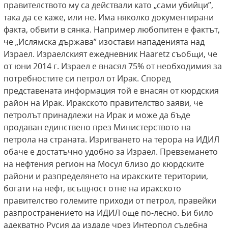
правителството му са действали като „сами убийци”,
така да се каже, или не. Има няколко документирани
факта, обвити в сянка. Например любопитен е фактът,
че „Ислямска държава” изостави нападенията над
Израел. Израелският ежедневник Haaretz съобщи, че
от юни 2014 г. Израел е внасял 75% от необходимия за
потребностите си петрол от Ирак. Според
представената информация той е внасян от кюрдския
район на Ирак. Иракското правителство заяви, че
петролът принадлежи на Ирак и може да бъде
продаван единствено през Министерството на
петрола на страната. Изригването на терора на ИДИЛ
обаче е достатъчно удобно за Израел. Превземането
на нефтения регион на Мосул близо до кюрдските
райони и разпределянето на иракските територии,
богати на нефт, всъщност отне на иракското
правителство големите приходи от петрол, правейки
разпространението на ИДИЛ още по-лесно. Би било
адекватно Русия да издаде чрез Интерпол съдебна