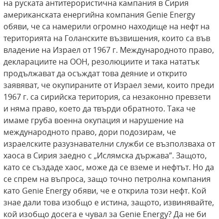
на руската антитерористична кампания в Сирия
американската енергийна компания Genie Energy
обяви, че са намерили огромно находище на нефт на
територията на Голанските възвишения, които са във
владение на Израел от 1967 г. Международното право,
декларациите на ООН, резолюциите и така нататък
продължават да осъждат това деяние и открито
заявяват, че окупираните от Израел земи, които преди
1967 г. са сирийска територия, са незаконно превзети
и няма право, което да твърди обратното. Така че
имаме груба военна окупация и нарушение на
международното право, дори подозирам, че
израелските разузнавателни служби се възползваха от
хаоса в Сирия заедно с „Ислямска държава”. Защото,
като се създаде хаос, може да се вземе и нефтът. Но да
се спрем на въпроса, защо точно петролна компания
като Genie Energy обяви, че е открила този нефт. Кой
знае дали това изобщо е истина, защото, извинявайте,
кой изобщо досега е чувал за Genie Energy? Да не би