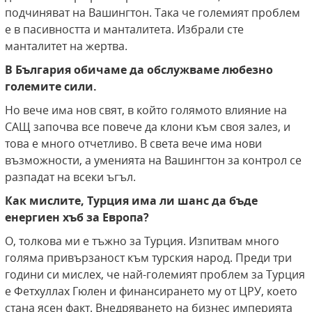
подчиняват на Вашингтон. Така че големият проблем
е в пасивността и манталитета. Избрали сте
манталитет на жертва.
В България обичаме да обслужваме любезно
големите сили.
Но вече има нов свят, в който голямото влияние на
САЩ започва все повече да клони към своя залез, и
това е много отчетливо. В света вече има нови
възможности, а уменията на Вашингтон за контрол се
разпадат на всеки ъгъл.
Как мислите, Турция има ли шанс да бъде
енергиен хъб за Европа?
О, толкова ми е тъжно за Турция. Изпитвам много
голяма привързаност към турския народ. Преди три
години си мислех, че най-големият проблем за Турция
е Фетхуллах Гюлен и финансирането му от ЦРУ, което
стана ясен факт. Внедряването на бизнес империята