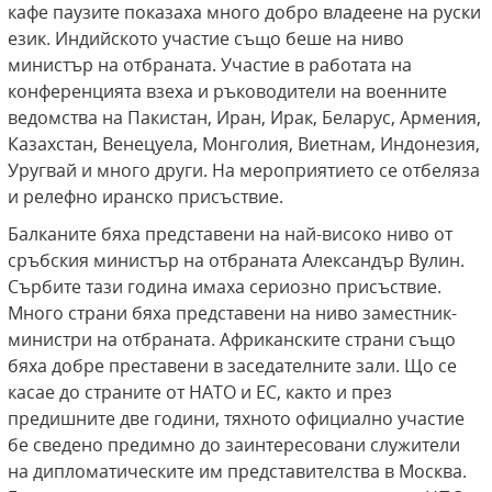
кафе паузите показаха много добро владеене на руски
език. Индийското участие също беше на ниво
министър на отбраната. Участие в работата на
конференцията взеха и ръководители на военните
ведомства на Пакистан, Иран, Ирак, Беларус, Армения,
Казахстан, Венецуела, Монголия, Виетнам, Индонезия,
Уругвай и много други. На мероприятието се отбеляза
и релефно иранско присъствие.
Балканите бяха представени на най-високо ниво от
сръбския министър на отбраната Александър Вулин.
Сърбите тази година имаха сериозно присъствие.
Много страни бяха представени на ниво заместник-
министри на отбраната. Африканските страни също
бяха добре преставени в заседателните зали. Що се
касае до страните от НАТО и ЕС, както и през
предишните две години, тяхното официално участие
бе сведено предимно до заинтересовани служители
на дипломатическите им представителства в Москва.