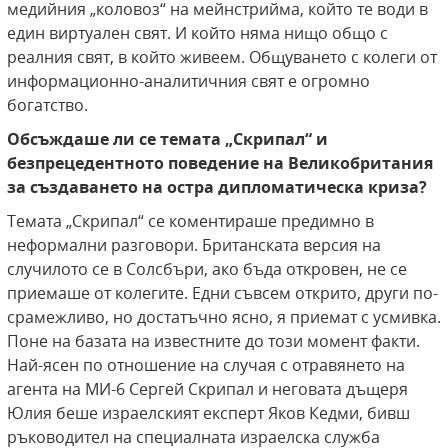
медийния „коловоз“ на мейнстрийма, който те води в
един виртуален свят. И който няма нищо общо с
реалния свят, в който живеем. Общуването с колеги от
информационно-аналитичния свят е огромно
богатство.
Обсъждаше ли се темата „Скрипал“ и
безпрецедентното поведение на Великобритания
за създаването на остра дипломатическа криза?
Темата „Скрипал“ се коментираше предимно в
неформални разговори. Британската версия на
случилото се в Солсбъри, ако бъда откровен, не се
приемаше от колегите. Едни съвсем открито, други по-
срамежливо, но достатъчно ясно, я приемат с усмивка.
Поне на базата на известните до този момент факти.
Най-ясен по отношение на случая с отравянето на
агента на МИ-6 Сергей Скрипал и неговата дъщеря
Юлия беше израелският експерт Яков Кедми, бивш
ръководител на специалната израелска служба