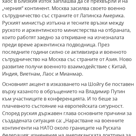
хаос в Близкия изток заплашва да се прехвърли и на
„черния“ континент. Москва засилва своето военно
сътрудничество със страните от Латинска Америка.
Руският министър изтъкна и тесните връзки между
руското и аржентинското министерства на отбраната,
които работят заедно за откриване на изчезналата
преди време аржентинска подводница. През
последните години силно се активизира и военното
сътрудничество на Москва със страните от Азия. Ново
развитие получи военното взаимодействие с Китай,
Индия, Виетнам, Лаос и Мианмар.
Основният акцент в изказването на Шойгу бе поставен
върху казаното в обръщението на Владимир Путин
към участниците в конференцията. И то беше за
плачевното състояние на европейската сигурност.
Според руския държавен глава основните причини за
създадената ситуация са: „Нарастване на военните
контингенти на НАТО около границите на Руската
федерация; изменение на американската доктрина за