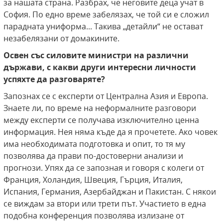
за нашата страна. Разбрах, че неговите деца учат в
София. По едно време забелязах, че той си е сложил
парадната униформа... Такива „детайли“ не остават
незабелязани от домакините.
Освен със силовите министри на различни
държави, с какви други интересни личности
успяхте да разговаряте?
Запознах се с експерти от Централна Азия и Европа.
Знаете ли, по време на неформалните разговори
между експерти се получава изключително ценна
информация. Нея няма къде да я прочетете. Ако човек
има необходимата подготовка и опит, то тя му
позволява да прави по-достоверни анализи и
прогнози. Упях да се запозная и говоря с колеги от
Франция, Холандия, Швеция, Гърция, Италия,
Испания, Германия, Азербайджан и Пакистан. С някои
се виждам за втори или трети път. Участието в една
подобна конференция позволява излизане от