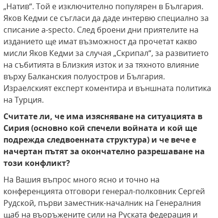
„Натив“. Той е изключително популярен в България.
Яков Кедми се съгласи да даде интервю специално за
списание a-specto. След броени дни приятелите на
изданието ще имат възможност да прочетат какво
мисли Яков Кедми за случая „Скрипал“, за развитието
на събитията в Близкия изток и за тяхното влияние
върху Балканския полуостров и България.
Израелският експерт коментира и външната политика
на Турция.
Считате ли, че има изясняване на ситуацията в
Сирия (основно кой спечели войната и кой ще
подрежда следвоенната структура) и че вече е
начертан пътят за окончателно разрешаване на
този конфликт?
На Вашия въпрос много ясно и точно на
конференцията отговори генерал-полковник Сергей
Рудской, първи заместник-началник на Генералния
щаб на въоръжените сили на Руската федерация и