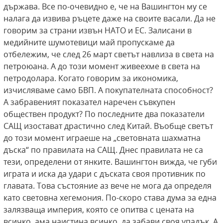
държава. Все по-очевидно е, че на Вашингтон му се
налага да извива ръцете даже на своите васали. Да не
говорим за страни извън НАТО и ЕС. Залисани в
медийните шумотевици май пропускаме да
отбележим, че след 26 март светът навлиза в света на
петроюана. А до този момент живеехме в света на
петродолара. Когато говорим за икономика,
изчисляваме само БВП. А покупателната способност?
А забравеният показател наречен съвкупен
обществен продукт? По последните два показатели
САЩ изостават драстично след Китай. Въобще светът
до този момент играеше на „световната шахматна
дъска“ по правилата на САЩ. Днес правилата не са
тези, определени от янките. Вашингтон вижда, че губи
играта и иска да удари с дъската своя противник по
главата. Това състояние аз вече не мога да определя
като световна хегемония. По-скоро става дума за една
залязваща империя, която се опитва с цената на
всичко, ама наистина всичко, да забави своя упадък. А