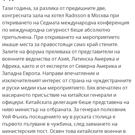
Тази година, за разлика от предишните две,
конгресната зала на хотел Radisson в Москва при
откриването на Седмата международна конференция
по международна сигурност беше абсолютно
препълнена. При откриването на мероприятието
имаше места за правостоящи само край стените.
Залите на форума преливаха от представители на
военните ведомства от Азия, Латинска Америка и
Африка, както и от експерти от Северна Америка и
Западна Европа. Направи впечатление и
изключителният интерес от страна на чуждестранните
и руски медии към мероприятието. Бях впечатлен от
масираното присъствие на китайски генерали и
офицери. Китайската делегация беше представена на
ниво министър на отбраната. За генерал-полковник
Уей Фънхъ посещението му в руската столица е
първото пътуване в чужбина, след заемането на
министерския пост. Освен това китайските военни в