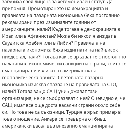
загубиха своя лиценз за хегемониален статут. Да
припомня. Промотирането на демокрацията и
правилата на пазарната икономика бяха постоянно
рекламирани през изминалите години от
американците, нали?! Къде тогава е демокрацията в
Ирак или в Афганистан? Може би някои я виждат в
Саудитска Арабия или в Либия? Правилата на
пазарната икономика бяха издигнати на най-висок
пиедестал, нали?! Тогава как се връзват те с постоянно
налаганите икономически санкции на страни, които се
еманципират и излизат от американската
геополитическа орбита. Световната пазарна
икономика изисква спазване на правилата на СТО,
нали?! Тогава защо САЩ унищожават тази
организация, не се съобразяват с нея? Очевидно е, че
САЩ имат все още доста васални страни около себе
си. Но това не са съюзници. Турция е ярък пример в
това отношение. Анкара се превърна от бивш
американски васал във внезапно еманципирана