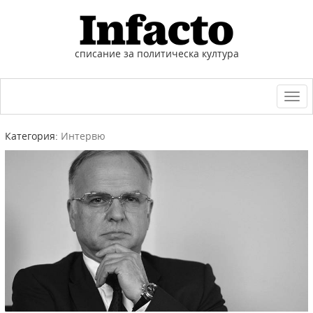
списание за политическа култура
Togg
navi
Категория:
Интервю