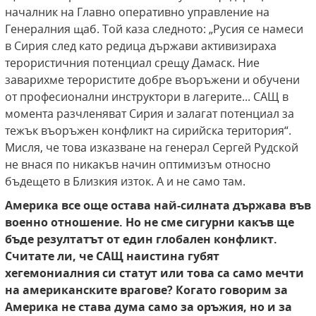
началник на Главно оперативно управление на
Генералния щаб. Той каза следното: „Русия се намеси
в Сирия след като редица държави активизираха
терористичния потенциал срещу Дамаск. Ние
заварихме терористите добре въоръжени и обучени
от професионални инструктори в лагерите... САЩ в
момента разчленяват Сирия и залагат потенциал за
тежък въоръжен конфликт на сирийска територия“.
Мисля, че това изказване на генерал Сергей Рудской
не внася по никакъв начин оптимизъм относно
бъдещето в Близкия изток. А и не само там.
Америка все още остава най-силната държава във
военно отношение. Но не сме сигурни какъв ще
бъде резултатът от един глобален конфликт.
Считате ли, че САЩ наистина губят
хегемониалния си статут или това са само мечти
на американските врагове? Когато говорим за
Америка не става дума само за оръжия, но и за