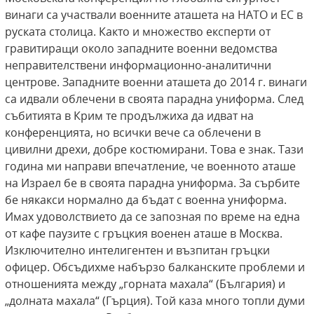
винаги са участвали военните аташета на НАТО и ЕС в
руската столица. Както и множество експерти от
гравитиращи около западните военни ведомства
неправителствени информационно-аналитични
центрове. Западните военни аташета до 2014 г. винаги
са идвали облечени в своята парадна униформа. След
събитията в Крим те продължиха да идват на
конференцията, но всички вече са облечени в
цивилни дрехи, добре костюмирани. Това е знак. Тази
година ми направи впечатление, че военното аташе
на Израел бе в своята парадна униформа. За сърбите
бе някакси нормално да бъдат с военна униформа.
Имах удоволствието да се запозная по време на една
от кафе паузите с гръцкия военен аташе в Москва.
Изключително интелигентен и възпитан гръцки
офицер. Обсъдихме набързо балканските проблеми и
отношенията между „горната махала“ (България) и
„долната махала“ (Гърция). Той каза много топли думи