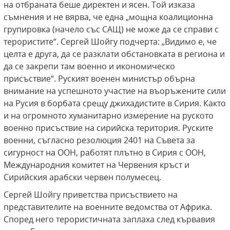
на отбраната беше директен и ясен. Той изказа
съмнения и не вярва, че една „мощна коалиционна
групировка (начело със САЩ) не може да се справи с
терористите“. Сергей Шойгу подчерта: „Видимо е, че
целта е друга, да се разклати обстановката в региона и
да се закрепи там военно и икономическо
присъствие“. Руският военен министър обърна
внимание на успешното участие на въоръжените сили
на Русия в борбата срещу джихадистите в Сирия. Както
и на огромното хуманитарно измерение на руското
военно присъствие на сирийска територия. Руските
военни, съгласно резолюция 2401 на Съвета за
сигурност на ООН, работят плътно в Сирия с ООН,
Международния комитет на Червения кръст и
Сирийския арабски червен полумесец.
Сергей Шойгу приветства присъствието на
представителите на военните ведомства от Африка.
Според него терористичната заплаха след кървавия