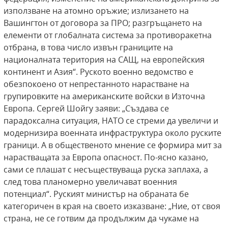
използване на атомно оръжие; излизането на
Вашингтон от договора за ПРО; разгръщането на
елементи от глобалната система за противоракетна
отбрана, в това число извън границите на
националната територия на САЩ, на европейския
континент и Азия“. Руското военно ведомство е
обезпокоено от непрестанното нарастване на
групировките на американските войски в Източна
Европа. Сергей Шойгу заяви: „Създава се
парадоксална ситуация, НАТО се стреми да увеличи и
модернизира военната инфраструктура около руските
граници. А в общественото мнение се формира мит за
нарастващата за Европа опасност. По-ясно казано,
сами се плашат с несъществуваща руска заплаха, а
след това планомерно увеличават военния
потенциал“. Руският министър на обраната бе
категоричен в края на своето изказване: „Ние, от своя
страна, не се готвим да продължим да чукаме на