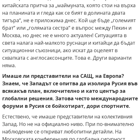
китайската притча за „маймуната, която стои на върха
на планината и гледа как се бият в долината двата
тигъра“, не е приложима днес. Кой ще бъде „големият
брат“ или „голямата сестра“ е въпрос между Пекин и
Москва, но днес не е много актуален! Ситуацията в
света налага най-малкото руснаци и китайци да бъдат
ситуационни съюзници, ако искат да оцелеят в
схватката с англосаксонците. Това е. Други варианти
няма.
Имаше ли представители на САЩ, на Европа?
Знаем, че Западът се опитва да изолира Русия във
всякакъв план, включително и като център за
глобални решения. Затова често международните
форуми в Русия се бойкотират, дори спортните.
Естествено, че имаше представители на колективния
Запад. Но не на официално ниво. При по-внимателно
наблюдение се откриват любопитни детайли. На
Московската конференция по глобална сигурност