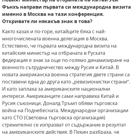
Фънхъ направи първата си международна визита
именно в Москва на тази конференция.
Откривате ли някакъв знак в това?
Както казах и по-горе, китайците бяха с най-
многочислената военна делегация в Москва.
Естествено, че първата международна визита на
китайския министър на отбраната в Руската
федерация е знак за още по-голямо динамизиране на
военното сътрудничество между Русия и Китай. В
новата американска военна стратегия двете страни са
поставени една до друга като „ревизионистки страни“.
И като заплаха за американските национални
интереси. Американците сами направиха Китай и
Русия съюзници. Доналд Тръмп обяви търговска
война на Поднебесната. Международни организации
като СТО (Световна търговска организация)
стремително се изпразват от съдържание в резултат
на американските действия. В Пекин разбраха, че