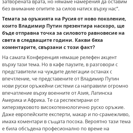
затворената врата, но нямаме намерения да оставим
без внимание опитите за силов натиск върху нас“.
Темата за оръжията на Русия от ново поколение,
които Владимир Путин презентира наскоро, ще
бъде отправна точка за силовото равновесие на
света в следващите години. Какви бяха
коментарите, свързани с този факт?
На самата Конференция нямаше релефен акцент
върху тази тема. Но в кафе паузите, в разговори с
представители на чуждите делегации останах с
впечтление, че представените от Владимир Путин
нови руски оръжейни системи са направили огромно
впечатление върху военните от Азия, Латинска
Америка и Африка. Те са респектирани от
хиперзвуковото високотехнологично руско оръжие.
Даже европейските експерти, макар и по-срамежливо,
имаха коментари в същата посока. Вероятно тази тема
е била обсъдена професионално по време на