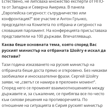
Естествено, не липсваха множество експерти от НПО-
та от Западна и Северна Америка. В панела
„Европейска сигурност: сътрудничество или
конфронтация?“ взе участие и Антон Грънко,
председател на Комитета по отбрана и сигурност на
словашкия парламент. На конферецията присъставаха
представители на 100 държави. Впечатляващо.
Каква беше основната тема, която според Вас
руският министър на отбраната Шойгу е искал да
постави?
Тази година изказването на руския министър на
отбраната беше доста прямо и откровено. Без никакви
заобикалки и иносказателни фрази. Сергей Шойгу
заяви, че „светът се намира в преломен момент“.
Според него се променят взаимоотношенията между
държавите и, за съжаление, се прибягва все по-често
към силови решения на противоречията. По
отношение на ситуацията в Сирия руският министър