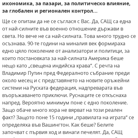
икономика, за пазари, за политическо влияние,
за глобален и регионален контрол...
Ще се опитам да не се съглася с Вас. Да, САЩ са една
от най-силните във военно отношение държави в
света. Но вече не са най-силната. Това много трудно се
осъзнава. 90-те години на миналия век формираха
едно цяло поколение от анализатори и политици, за
които постановката за най-силната Америка беше
нещо като „свещена индийска крава“. С речта на
Владимир Путин пред Федералното събрание преди
около месец и с представянето на новите оръжейни
системи на Руската федерация, надпреварата във
въоръжаването приключи. Руснаците се откъснаха
напред. Вероятно минимум поне с едно поколение.
Защо обаче много хора не вярват на този реален
факт? Защото поне 15 години „правилата на играта“ се
определяха във Вашингтон. Как беше? Белите
започват с първия ход и винаги печелят. Да, САЩ