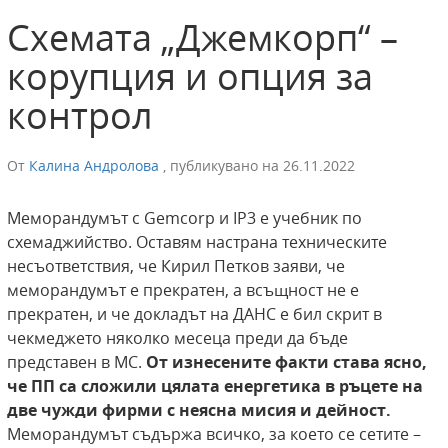
Схемата „Джемкорп“ –
корупция и опция за
контрол
От
Калина Андролова
,
публикувано на
26.11.2022
Меморандумът с Gemcorp и IP3 е учебник по
схемаджийство. Оставям настрана техническите
несъответствия, че Кирил Петков заяви, че
меморандумът е прекратен, а всъщност не е
прекратен, и че докладът на ДАНС е бил скрит в
чекмеджето няколко месеца преди да бъде
представен в МС.
От изнесените факти става ясно,
че ПП са сложили
цялата
енергетика
в ръцете на
две чужди фирми с неясна мисия и дейност.
Меморандумът съдържа всичко, за което се сетите –