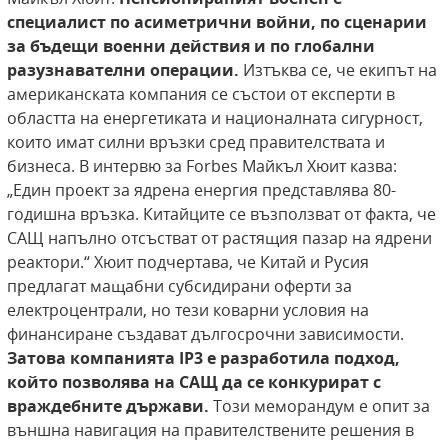
специалист по асиметрични войни, по сценарии
за бъдещи военни действия и по глобални
разузнавателни операции.
Изтъква се, че екипът на
американската компания се състои от експерти в
областта на енергетиката и националната сигурност,
които имат силни връзки сред правителствата и
бизнеса. В интервю за Forbes Майкъл Хюит казва:
„Един проект за ядрена енергия представлява 80-
годишна връзка. Китайците се възползват от факта, че
САЩ напълно отсъстват от растящия пазар на ядрени
реактори.“ Хюит подчертава, че Китай и Русия
предлагат мащабни субсидирани оферти за
електроцентрали, но тези коварни условия на
финансиране създават дългосрочни зависимости.
Затова
компанията
IP3
е разработила подход,
който позволява на САЩ да се конкурират с
враждебните държави.
Този меморандум е опит за
външна навигация на правителствените решения в