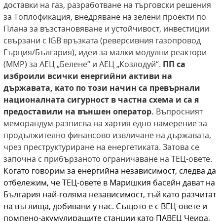
доставки на газ, разработване на търговски решения
за Топлофикация, внедряване на зелени проекти по
Плана за възстановяване и устойчивост, инвестиции
свързани с IGB връзката (реверсивния газопровод
Гърция/България), идеи за малки модулни реактори
(ММР) за АЕЦ „Белене“ и АЕЦ „Козлодуй“.
ПП са
изброили всички енергийни активи на
държавата, като по този начин са превърнали
националната сигурност в частна схема и са я
предоставили на външен оператор.
Въпросният
меморандум разписва на хартия едно намерение за
продължително финансово извличане на държавата,
чрез преструктуриране на енергетиката. Затова се
започна с прибързаното ограничаване на ТЕЦ-овете.
Когато говорим за енергийна независимост, следва да
отбележим, че ТЕЦ-овете в Маришкия басейн дават на
България най-голяма независимост, тъй като разчитат
на въглища, добивани у нас. Същото е с ВЕЦ-овете и
помпено-акумулиращите станции като ПАВЕЦ Чеира,