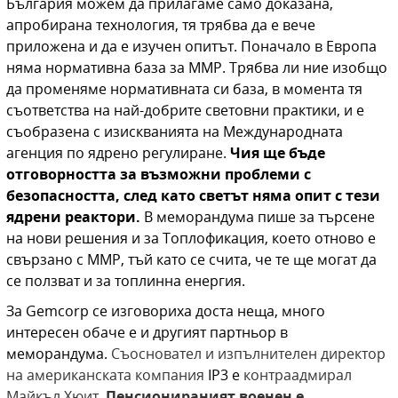
България можем да прилагаме само доказана,
апробирана технология, тя трябва да е вече
приложена и да е изучен опитът. Поначало в Европа
няма нормативна база за ММР. Трябва ли ние изобщо
да променяме нормативната си база, в момента тя
съответства на най-добрите световни практики, и е
съобразена с изискванията на Международната
агенция по ядрено регулиране.
Чия ще бъде
отговорността за възможни проблеми с
безопасността, след като светът няма опит с тези
ядрени реактори.
В меморандума пише за търсене
на нови решения и за Топлофикация, което отново е
свързано с ММР, тъй като се счита, че те ще могат да
се ползват и за топлинна енергия.
За
Gemcorp
се изговориха доста неща, много
интересен обаче е и другият партньор в
меморандума
.
Съосновател и изпълнителен директор
на американската компания
IP3
е
контраадмирал
Майкъл Хюит.
Пенсионираният военен е