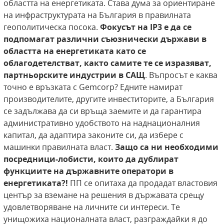
областта на енергетиката. Става дума за ориентиране
на инфраструктурата на България в правилната
геополитическа посока.
Фокусът на
IP3
е да се
подпомагат различни съюзнически държави в
областта на енергетиката като се
облагодетелстват, както самите те се изразяват,
партньорските индустрии в САЩ
. Въпросът е каква
точно е връзката с Gemcorp? Едните намират
производителите, другите инвеститорите, а България
се задължава да си връща заемите и да гарантира
административно удобството на наднационалния
капитал, да адаптира законите си, да избере с
машинки правилната власт.
Защо са ни необходими
посредници-лобисти, които да дублират
функциите на държавните оператори в
енергетиката?!
ПП се опитаха да продадат властовия
център за вземане на решения в държавата срещу
удовлетворяване на личните си интереси. Те
унищожиха националната власт, разграждайки я до