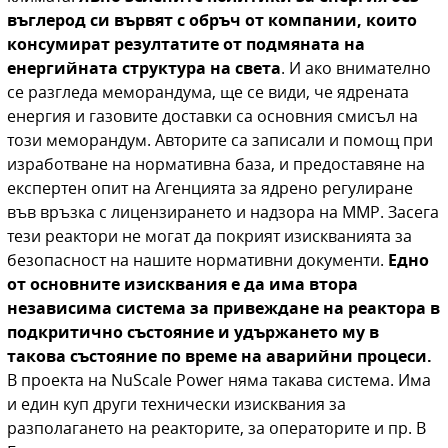
въглерод си вървят с обръч от компании, които
консумират резултатите от подмяната на
енергийната структура на света
. И ако внимателно
се разгледа меморандума, ще се види, че ядрената
енергия и газовите доставки са основния смисъл на
този меморандум. Авторите са записали и помощ при
изработване на нормативна база, и предоставяне на
експертен опит на Агенцията за ядрено регулиране
във връзка с лицензирането и надзора на ММР. Засега
тези реактори не могат да покрият изискванията за
безопасност на нашите нормативни документи.
Едно
от основните изисквания е да има втора
независима система за привеждане на реактора в
подкритично състояние и удържането му в
такова състояние по време на аварийни процеси.
В проекта на
NuScale Power
няма такава система. Има
и един куп други технически изисквания за
разполагането на реакторите, за операторите и пр. В