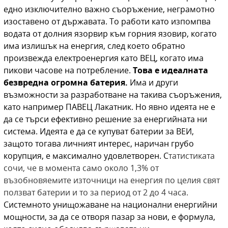
едно изключително важно съоръжение, неграмотно
изоставено от държавата. То работи като изпомпва
водата от долния язорвир към горния язовир, когато
има излишък на енергия, след което обратно
произвежда електроенергия като ВЕЦ, когато има
пикови часове на потребление.
Това е идеалната
безвредна огромна батерия.
Има и други
възможности за разработване на такива съоръжения,
като например ПАВЕЦ Лакатник. Но явно идеята не е
да се търси ефективно решение за енергийната ни
система. Идеята е да се купуват батерии за ВЕИ,
защото тогава личният интерес, наричан грубо
корупция, е максимално удовлетворен. С
татистиката
сочи, че в момента само около 1,3% от
възобновяемите източници на енергия по целия свят
ползват батерии и то за период от 2 до 4 часа.
Системното унищожаване на национални енергийни
мощности, за да се отворя пазар за нови, е формула,