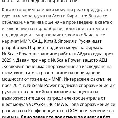
която силно обеднява държавата ни.
Когато говорим за малки модулни реактори, другата
идея в меморандума на Асен и Кирил, трябва да се
отбележи, че такива още няма произведени в света с
изключение на първообрази, ползвани в атомните
подводници и ледоразивачите, които обаче не се
наричат ММР.
САЩ, Китай, Япония и Русия имат
разработки. Първият подобен модул на фирмата
NuScale Power
ще започне работа в Айдахо едва през
2029 г. Давам пример с
NuScale Power
, защото АЕЦ
„Козлодуй“ вече има споразумение за изследване на
възможностите за разполагане на нови ядрени
мощности от този вид – ММР. Интересен е фактът, че
през 2021 г.
NuScale Power
подписва споразумение и с
румънската енергийна компания за оценка на
възможностите да се изгради електроцентрала от
шест модула VOYGR-6, 462 MWe. Това споразумение се
разписва на Конференцията на ООН по изменение на
климата.
Явно зелените политики за енергия без