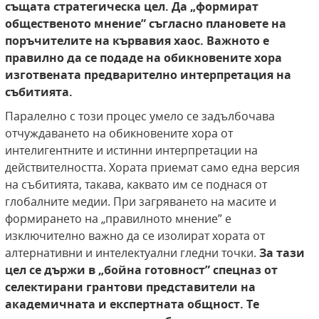
същата стратегическа цел. Да „формират
общественото мнение” съгласно плановете на
поръчителите на кървавия хаос. Важното е
правилно да
се подаде на обикновените хора
изготвената предварително интерпретация на
събитията.
Паралелно с този процес умело се задълбочава
отчуждаването на обикновените хора от
интелигентните и истинни интерпретации на
действителността. Хората приемат само една версия
на събитията, такава, каквато им се поднася от
глобалните медии. При загряването на масите и
формирането на „правилното мнение” е
изключително важно да се изолират хората от
алтернативни и интелектуални гледни точки.
За тази
цел се държи в „бойна готовност”
спецназ от
селектирани грантови представители на
академичната и експертната общност. Те