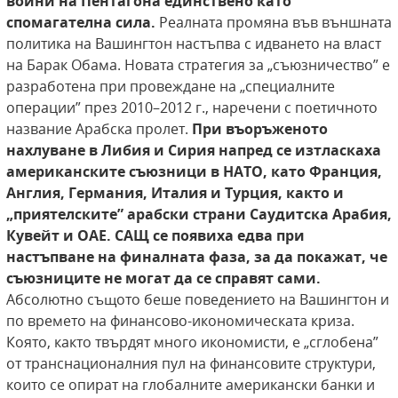
войни на Пентагона единствено като
спомагателна сила.
Реалната промяна във външната
политика на Вашингтон настъпва с идването на власт
на Барак Обама. Новата стратегия за „съюзничество” е
разработена при провеждане на „специалните
операции” през 2010–2012 г., наречени с поетичното
название Арабска пролет.
При въоръженото
нахлуване в
Либия и Сирия напред се изтласкаха
американските
съюзници в НАТО, като Франция,
Англия, Германия,
Италия и Турция, както и
„приятелските” арабски
страни Саудитска Арабия,
Кувейт и ОАЕ. САЩ се
появиха едва при
настъпване на финалната фаза, за
да покажат, че
съюзниците не могат да се справят
сами.
Абсолютно същото беше поведението на Вашингтон и
по времето на финансово-икономическата криза.
Която, както твърдят много икономисти, е „сглобена”
от транснационалния пул на финансовите структури,
които се опират на глобалните американски банки и