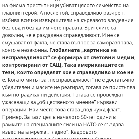
на филма престъпници убиват цялото семейство на
главния герой. А после той, справедливо разярен,
избива всички извършители на кървавото злодеяние
без съд и без да им чете правата. Зрителите са
доволни, че е раздадена справедливост. И не се
смущават от факта, че става въпрос за саморазправа,
която е незаконна.
Глобалната „картинка на
несправедливост” се формира от световни медии,
контролирани от САЩ. Така американците са
тези, които
определят кое е справедливо и кое не
е.
Когато митът за „несправедливост” не е достатъчно
убедителен и масите не реагират, тогава се пристъпва
към по-радикални действия. Тогава се провеждат
ужасяващи за „общественото мнение” кървави
операции. Най-често това става „под чужд флаг”.
Пример. За тази цел в началото 50-те години в
рамките на специалните сили на НАТО се създава
известната мрежа „Гладио”. Кадровото