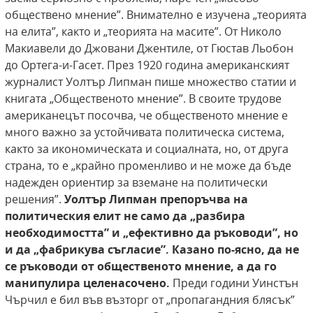
обществено мнение”. Внимателно е изучена „теорията
на елита”, както и „теорията на масите”. От Николо
Макиавели до Джовани Джентиле, от Гюстав Льобон
до Ортега-и-Гасет. През 1920 година американският
журналист Уолтър Липман пише множество статии и
книгата „Общественото мнение”. В своите трудове
американецът посочва, че общественото мнение е
много важно за устойчивата политическа система,
както за икономическата и социалната, но, от друга
страна, то е „крайно променливо и не може да бъде
надежден ориентир за вземане на политически
решения”.
Уолтър
Липман препоръчва на
политическия елит не само
да „разбира
необходимостта” и „ефективно да ръководи”, но
и да „фабрикува съгласие”. Казано по-ясно, да не
се ръководи от общественото мнение, а
да го
манипулира целенасочено.
Преди години Уинстън
Чърчил е бил във възторг от „пропагандния блясък”