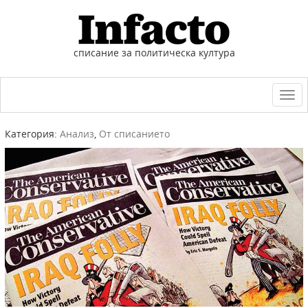
списание за политическа култура
Togg
navi
Категория:
Анализ
,
От списанието