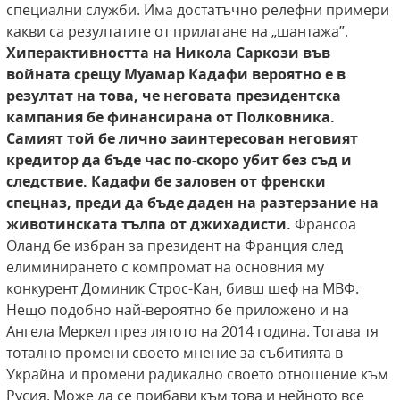
специални служби. Има достатъчно релефни примери
какви са резултатите от прилагане на „шантажа”.
Хиперактивността на Никола Саркози във
войната срещу Муамар Кадафи вероятно е в
резултат на това,
че неговата президентска
кампания бе финансирана
от Полковника.
Самият той бе лично заинтересован
неговият
кредитор да бъде час по-скоро убит без съд
и
следствие. Кадафи бе заловен от френски
спецназ,
преди да бъде даден на разтерзание на
животинската тълпа от джихадисти.
Франсоа
Оланд бе избран за президент на Франция след
елиминирането с компромат на основния му
конкурент Доминик Строс-Кан, бивш шеф на МВФ.
Нещо подобно най-вероятно бе приложено и на
Ангела Меркел през лятото на 2014 година. Тогава тя
тотално промени своето мнение за събитията в
Украйна и промени радикално своето отношение към
Русия. Може да се прибави към това и нейното все