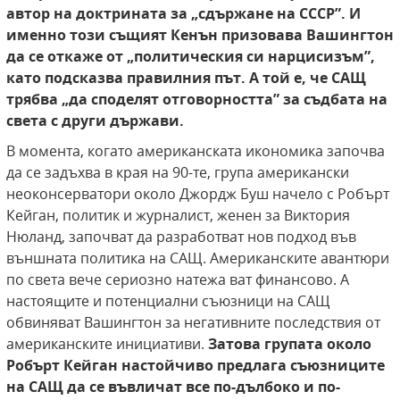
автор на доктрината за „сдържане на СССР”. И
именно този същият Кенън призовава Вашингтон
да се откаже от „политическия си нарцисизъм”,
като подсказва правилния път. А той е, че САЩ
трябва „да споделят отговорността” за съдбата на
света с други държави.
В момента, когато американската икономика започва
да се задъхва в края на 90-те, група американски
неоконсерватори около Джордж Буш начело с Робърт
Кейган, политик и журналист, женен за Виктория
Нюланд, започват да разработват нов подход във
външната политика на САЩ. Американските авантюри
по света вече сериозно натежа ват финансово. А
настоящите и потенциални съюзници на САЩ
обвиняват Вашингтон за негативните последствия от
американските инициативи.
Затова групата около
Робърт Кейган настойчиво предлага съюзниците
на САЩ да се въвличат все по-дълбоко и по-