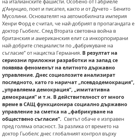
на италианските фашисти. Особено от Габриеле
д’Анунцио, поет и писател, както и от Дучето – Бенито
Мусолини. Основателят на автомобилната империя
Хенри Форд е считал, че най-добрият в пропагандата е
доктор Гьобелс. След Втората световна война в
британския и американския елит са инкорпорирани
най-добрите специалисти по „фабрикуване на
съгласие” от нацистка Германия.
В резултат на
сериозни приложни разработки на запад се
появява феноменът на елитното държавно
управление. Днес
социолозите анализират
последното, като го наричат „псевдодемокрация”,
„управляема демокрация”,
„имитативна
демокрация” и т.н. В действителност от много
време в САЩ функционира социално
държавно
управление за сметка на „фабрикуване на
обществено съгласие”.
Светът обаче е изправен
пред голяма опасност. За разлика от времето на
доктор Гьобелс днес глобалният контрол върху