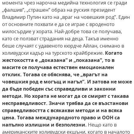
момента чрез нарочна медийна технология се гради
„фалшив”, „страшен” образ на руския президент
Владимир Путин като на „враг на човешкия род”. Един
от основните похвати е да се играе с вроденото
милосърдие у хората. Най-добре това се получава,
като се ползват страдания на деца. Такъв именно
беше случаят с удавеното кюрдче Айлан, снимано в
холивудски кадър на турското крайбрежие.
Когато
жестокостта
е „доказана” и „показана”, то в
масите се получава
естествен емоционален
отклик. Тогава се обяснява, че „врагът на
човешкия род е могъщ и нагъл”.
И затова не може
да бъде победен със справедливи
и законни
методи. Но хората не могат да се смирят с такава
несправедливост. Значи трябва да се
възстанови
справедливостта с всякакви методи и
на всяка
цена. Тогава международното право и ООН са
напълно излишни и безполезни.
Нещо като в
американските холивудски екшъни, когато в началото