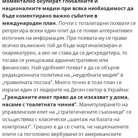
моментално окупират глобалните и
националните медии
при всяка необходимост да
бъде коментирано важно
събитие в
международен план.
Почти с тоталитарни похвати се
репресира всеки един опит да се появи алтернативен
източник на информация. При появата му се прави
всичко възможно той да бъде маргинализиран и
окарикатурен, а ако не става да се дискредитира, то
тогава се унищожава административно или
финансово. Най-удобният похват е да се обърне
редакционната политика на „неудобната медия” в
„правилната посока”. Много точно в този план се
изрази един от лидерите на Десен сектор в Украйна:
„Гражданите имат право да се изказват у дома,
насаме с тоалетната чиния”.
Манипулирането на
управленския елит на „стратегическите съюзници” се
осъществява с класически „шантаж на базата на
компромат”. Грешно е да се счита, че националните
елити са поголовно вербувани от американските