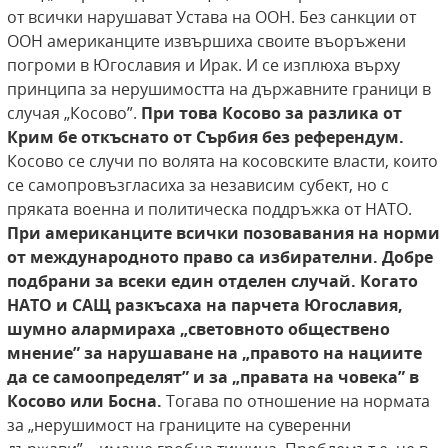
от всички нарушават Устава на ООН. Без санкции от
ООН американците извършиха своите въоръжени
погроми в Югославия и Ирак. И се изплюха върху
принципа за нерушимостта на държавните граници в
случая „Косово”.
При това Косово за разлика от
Крим бе откъснато от Сърбия без референдум.
Косово се случи по волята на косовските власти, които
се самопровъзгласиха за независим субект, но с
пряката военна и политическа поддръжка от НАТО.
При американците всички позовавания на норми
от международното право са
избирателни. Добре
подбрани за всеки един отделен случай. Когато
НАТО и САЩ разкъсаха на парчета Югославия,
шумно алармираха „световното
обществено
мнение” за нарушаване на „правото на
нациите
да се самоопределят” и за „правата на човека” в
Косово или Босна.
Тогава по отношение на нормата
за „нерушимост на границите на суверенни