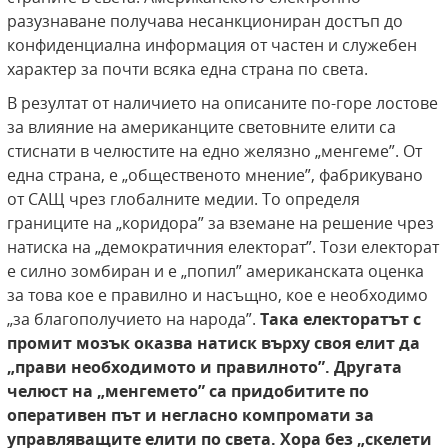
разузнаване получава несанкциониран достъп до
конфиденциална информация от частен и служебен
характер за почти всяка една страна по света.
В резултат от наличието на описаните по-горе лостове
за влияние на американците световните елити са
стиснати в челюстите на едно желязно „менгеме”. От
една страна, е „общественото мнение”, фабрикувано
от САЩ чрез глобалните медии. То определя
границите на „коридора” за вземане на решение чрез
натиска на „демократичния електорат”. Този електорат
е силно зомбиран и е „попил” американската оценка
за това кое е правилно и насъщно, кое е необходимо
„за благополучието на народа”.
Така електоратът с
промит мозък оказва натиск върху своя елит да
„прави
необходимото и правилното”. Другата
челюст на
„менгемето” са придобитите по
оперативен път
и негласно компромати за
управляващите елити по
света. Хора без „скелети