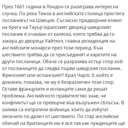
През 1661 година в Лондон се разиграва интересна
случка. По река Темза в английската столица пристига
посланикът на Швеция. Съгласно придворния етикет
на брега на Тауър (кралският дворец) шведският
посланик е очакван от каляска, която трябва да го
закара до двореца Уайтхол, главна резиденция на
английските монарси през този период. Към
шествието трябва да се присъединят и каретите на
други посланици. Обаче се разразява остър спор кой
от посланиците да следва първи шведския посланик.
Френският или испанският? Крал Чарлс II, който е
домакин, показва, че му е безразличен този спор.
Оставя французите и испанците сами да решат
проблема. Английското правителство знае, че
конфликтът ще се превърне във въоръжен сблъсък. В
залива са изпратени войници, които да избутат
зяпачите по-далеч от шествието. По стар английски
обичай на британците им е все тая как чужденците ще