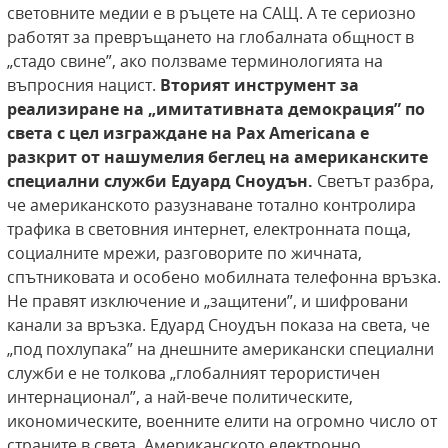
световните медии е в ръцете на САЩ. А те сериозно
работят за превръщането на глобалната общност в
„стадо свине”, ако ползваме терминологията на
въпросния нацист.
Вторият инструмент
за
реализиране на „имитативната демокрация” по
света с цел изграждане на Pax Americana е
разкрит
от нашумелия беглец на американските
специални
служби Едуард Сноудън.
Светът разбра,
че американското разузнаване тотално контролира
трафика в световния интернет, електронната поща,
социалните мрежи, разговорите по жичната,
спътниковата и особено мобилната телефонна връзка.
Не правят изключение и „защитени”, и шифровани
канали за връзка. Едуард Сноудън показа на света, че
„под похлупака” на днешните американски специални
служби е не толкова „глобалният терористичен
интернационал”, а най-вече политическите,
икономическите, военните елити на огромно число от
страните в света. Американското електронно