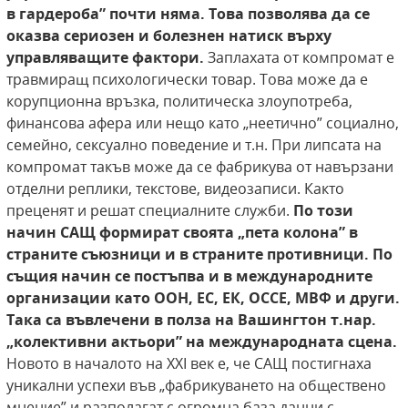
в гардероба” почти няма.
Това позволява да се
оказва сериозен и болезнен натиск върху
управляващите фактори.
Заплахата от компромат е
травмиращ психологически товар. Това може да е
корупционна връзка, политическа злоупотреба,
финансова афера или нещо като „неетично” социално,
семейно, сексуално поведение и т.н. При липсата на
компромат такъв може да се фабрикува от навързани
отделни реплики, текстове, видеозаписи. Както
преценят и решат специалните служби.
По този
начин САЩ формират своята „пета
колона” в
страните съюзници и в страните противници. По
същия начин се постъпва и в международните
организации като ООН, ЕС, ЕК, ОССЕ, МВФ
и други.
Така са въвлечени в полза на Вашингтон
т.нар.
„колективни актьори” на международната
сцена.
Новото в началото на XXI век е, че САЩ постигнаха
уникални успехи във „фабрикуването на обществено
мнение” и разполагат с огромна база данни с