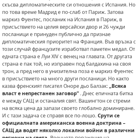
скъсва дипломатическите си отношения с Испания. Но
по това време Мадрид е по-слаб от Париж. Затова
маркиз Фуентес, посланик на Испания в Париж, в
присъствието на целия версайски двор и 26 чужди
посланици е принуден публично да признае
дипломатическия приоритет на Франция. Във връзка с
този случай французите изработват паметен медал. От
едната страна е Луи XIV с венец на главата. От другата
страна е пак той, но изправен под балдахина на своя
трон, а пред него в унизителна поза е маркиз Фуентес
в присъствието на много други посланици.
Но както
казва френският писател Оноре дьо Балзак:
„Всяка
власт е непрестанен заговор”
. Днес епичната битка
е между САЩ и останалия свят. Вашингтон се стреми
на всяка цена да запази своето глобално доминиране.
И с тази задача се справя все по-лошо.
Срути се
официалната американска военна доктрина –
САЩ да водят няколко локални войни в различни
региони на света.
Военното поражение на