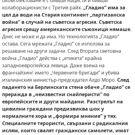
окомплектоване е с бивши нацисти и бивши
колаборационисти с Третия райх.
„Гладио” има за
цел да води на Стария континент
„партизанска
война” в случай на съветска агресия.
Съветска
агресия срещу американските съюзници
нямаше.
Днес не може и да има. Но технологията „Гладио”
остава. Сега мрежата „Гладио” се използва за
решаване на други задачи. След Втората световна
война „Гладио” действа с „етикета” крайна
западноевропейска левица. Даже взема на
франчайзинг името „Червените бригади” и убива
италианския министър-председател Алдо Моро.
След
падането
на Берлинската стена обаче „Гладио” се
преражда в
„неизвестни снайперисти” по
европейските и други
майдани. Разстрелът на
цивилни граждани предизвиква шок у
нормалните хора и „формира мнение”
у тях.
Специалните терористи, свързани с радикалния
ислям, които свалят граждански самолети,
имат