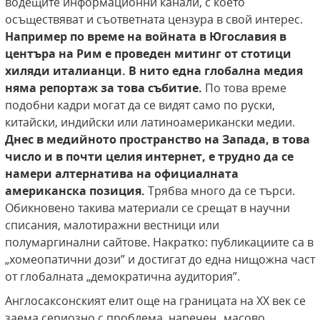
водещите информационни канали, с което
осъществяват и съответната цензура в свой интерес.
Например по време на войната в Югославия в
центъра на Рим е проведен митинг от стотици
хиляди италианци. В нито една
глобална медия
няма репортаж за това събитие.
По това време
подобни кадри могат да се видят само по руски,
китайски, индийски или латиноамерикански медии.
Днес в
медийното пространство на Запада, в това
число и
в почти целия интернет, е трудно да се
намери алтернатива на официалната
американска позиция.
Трябва много да се търси.
Обикновено такива материали се срещат в научни
списания, малотиражни вестници или
полумаргинални сайтове. Накратко: публикациите са в
„хомеопатични дози” и достигат до една нищожна част
от глобалната „демократична аудитория”.
Англосаксонският елит още на границата на XX век се
заема сериозно с проблема, наречен „масово