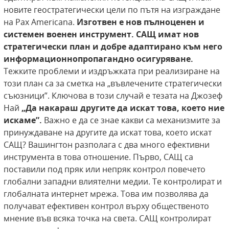
новите геостратегически цели по пътя на изграждане
на Pax Americana.
Изготвен е нов пълноценен
и
системен военен инструмент. САЩ имат нов
стратегически план и добре адаптирано към него
информационнопропагандно осигуряване.
Тежките проблеми и издръжката при реализиране на
този план са за сметка на „въвлечените стратегически
съюзници”. Ключова в този случай е тезата на Джозеф
Най
„Да накараш другите да искат това, което ние
искаме”.
Важно е да се знае какви са механизмите за
принуждаване на другите да искат това, което искат
САЩ? Вашингтон разполага с два много ефективни
инструмента в това отношение. Първо, САЩ са
поставили под пряк или непряк контрол повечето
глобални западни влиятелни медии. Те контролират и
глобалната интернет мрежа. Това им позволява да
получават ефективен контрол върху общественото
мнение във всяка точка на света. САЩ контролират