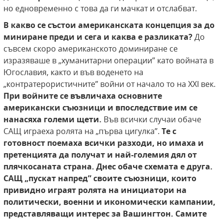
но едновременно с това да ги мачкат и отслабват.
В какво се състои американската концепция за до
миниране преди и сега и каква е разликата?
До
съвсем скоро американското доминиране се
изразяваше в „хуманитарни операции” като войната в
Югославия, както и във воденето на
„контратерористичните” войни от начало то на XXI век.
При войните се въвличаха основните
американски съюзници и впоследствие им се
нанасяха големи щети.
Във всички случаи обаче
САЩ играеха ролята на „първа цигулка”.
Те с
готовност поемаха
всички разходи, но имаха и
претенцията да получат
и най-големия дял от
плячкосаната страна. Днес
обаче схемата е друга.
САЩ „пускат напред” своите
съюзници, които
привидно играят ролята на инициатори на
политически, военни и икономически
кампании,
представляващи интерес за Вашингтон.
Самите