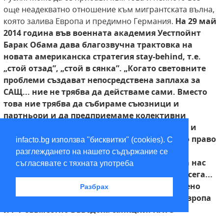
още неадекватно отношение към мигрантската вълна,
която залива Европа и предимно Германия.
На 29 май
2014 година във военната академия Уестпойнт
Барак Обама дава благозвучна трактовка
на
новата американска стратегия stay-behind, т.е.
„стой отзад”, „стой в сянка”. „Когато световните
проблеми създават непосредствена заплаха за
САЩ... ние не трябва да действаме сами. Вместо
това ние трябва да събираме съюзници и
партньори и да предприемаме колективни
мерки... дипломация и развитие... санкции и
изолация... позоваване на
международното право
infacto.bg използва "бисквитки" (cookies). С
и международни военни операции, ако е
разглеждането на нашето съдържание се
справедливо, необходимо и ефективно...
На нас
съгласявате с тяхната употреба
ни е нужна мобилизация на партньорите... сега...
нашата способност да формираме обществено
Разбрах
мнение ни позволи да изолираме Русия... Европа
и Г-7 съвместно въведоха санкции. НАТО