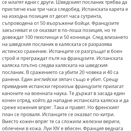
се млатят едни с други. Шведският посланик трябва да
пристигне към три часа следобед. Испанската карета е
на изходна позиция от десет часа сутринта,
съпроводена от 50 въоръжени бойци. Французите
закъсняват и се оказват в по-лоша позиция, но те
довеждат 100 пехотинци и 50 конници. След влизането
на шведския посланик в каляската се разразява
истинско сражение. Испанците се разгръщат в боен
строй и преграждат пътя на французите. Испанската
каляска плътно следва каляската на шведския
посланик. В сражението са убити 20 човека и 40 са
ранени. Един английски зяпач също е убит. Срещу
привидния испански героизъм французите прилагат
каноните на военната наука. Те държат в засада един
конен отряд, който да нападне испанската каляска и да
среже кожения впряг. Така и правят. Но френският
план се проваля. Испанците се оказват по-хитри.
Вместо кожен впряг те са сложили железни вериги,
облечени в кожа. Луи XIV е вбесен. Франция веднага