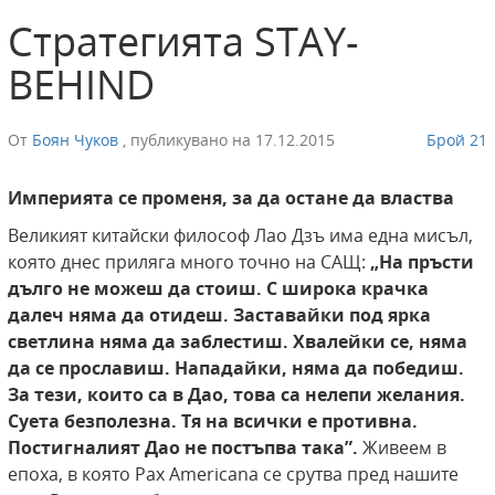
Стратегията STAY-
BEHIND
От
Боян Чуков
,
публикувано на
17.12.2015
Брой 21
Империята се променя, за да остане да властва
Великият китайски философ Лао Дзъ има една мисъл,
която днес приляга много точно на САЩ:
„На пръсти
дълго не можеш да стоиш. С широка крачка
далеч няма да отидеш. Заставайки под ярка
светлина няма да заблестиш. Хвалейки се, няма
да се прославиш. Нападайки, няма да победиш.
За тези, които са в Дао, това са нелепи желания.
Суета безполезна. Тя на всички е противна.
Постигналият Дао не постъпва така”.
Живеем в
епоха, в която Pax Americana се срутва пред нашите