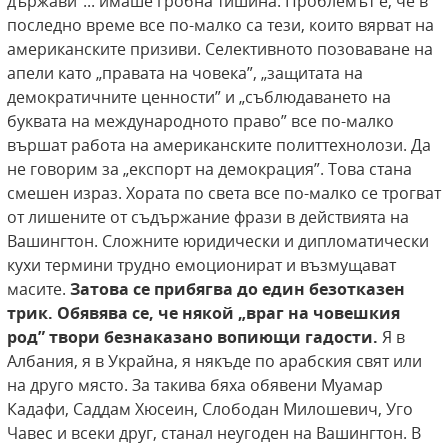
държави”... имаше гробна тишина. Проблемът е, че в
последно време все по-малко са тези, които вярват на
американските призиви. Селективното позоваване на
апели като „правата на човека”, „защитата на
демократичните ценности” и „съблюдаването на
буквата на международното право” все по-малко
вършат работа на американските политтехнолози. Да
не говорим за „експорт на демокрация”. Това стана
смешен израз. Хората по света все по-малко се трогват
от лишените от съдържание фрази в действията на
Вашингтон. Сложните юридически и дипломатически
кухи термини трудно емоционират и възмущават
масите.
Затова се прибягва до един безотказен
трик. Обявява се, че някой
„враг на човешкия
род” твори безнаказано вопиющи
гадости.
Я в
Албания, я в Украйна, я някъде по арабския свят или
на друго място. За такива бяха обявени Муамар
Кадафи, Саддам Хюсеин, Слободан Милошевич, Уго
Чавес и всеки друг, станал неугоден на Вашингтон. В