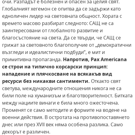
очи.
Разпадът е болезнен и опасен за целия свят.
Глобалният хегемон се опитва да се задържи като
едноличен лидер на световната общност. Хората с
времето масово разбират следното: САЩ не са
заинтересовани от глобалното развитие и
благосъстояние на света. Да се твърди, че САЩ се
грижат за световното благополучие от „демократични
възгледи и идеалистични подбуди”, е мит и
примитивна пропаганда.
Напротив, Pax Americana
се строи на типично корсарски принцип:
нападение и плячкосване на всякакъв вид
ресурси без никакви сантименти.
Откакто свят
светува, международните отношения никога не са
били поле на хуманизъм и благотворителност. Битката
между нациите винаги е била много ожесточена.
Променят се само методите и формите на водене на
военни действия. В остротата на противопоставянето
днес или през XVII век няма особена разлика. Само
декорът е различен.