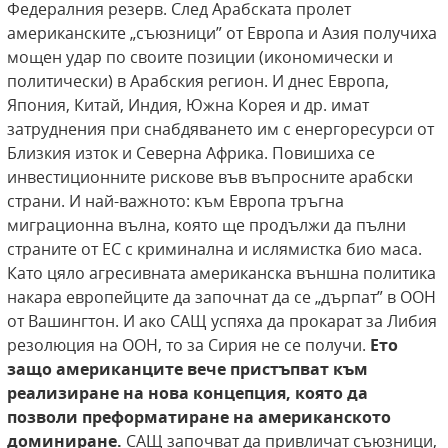
Федералния резерв. След Арабската пролет
американските „съюзници” от Европа и Азия получиха
мощен удар по своите позиции (икономически и
политически) в Арабския регион. И днес Европа,
Япония, Китай, Индия, Южна Корея и др. имат
затруднения при снабдяването им с енергоресурси от
Близкия изток и Северна Африка. Повишиха се
инвестиционните рискове във въпросните арабски
страни. И най-важното: към Европа тръгна
миграционна вълна, която ще продължи да пълни
страните от ЕС с криминална и ислямистка био маса.
Като цяло агресивната американска външна политика
накара европейците да започнат да се „дърпат” в ООН
от Вашингтон. И ако САЩ успяха да прокарат за Либия
резолюция на ООН, то за Сирия не се получи.
Ето
защо
американците вече пристъпват към
реализиране
на нова концепция, която да
позволи преформатиране на американското
доминиране.
САЩ започват да привличат съюзници,