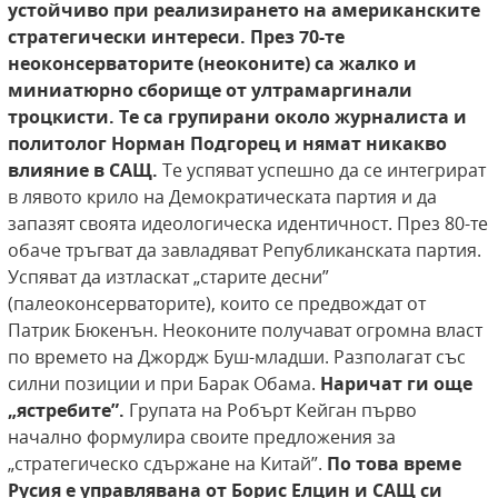
устойчиво при реализирането на американските
стратегически интереси. През 70-те
неоконсерваторите
(неоконите) са жалко и
миниатюрно сборище от
ултрамаргинали
троцкисти. Те са групирани около
журналиста и
политолог Норман Подгорец и нямат
никакво
влияние в САЩ.
Те успяват успешно да се интегрират
в лявото крило на Демократическата партия и да
запазят своята идеологическа идентичност. През 80-те
обаче тръгват да завладяват Републиканската партия.
Успяват да изтласкат „старите десни”
(палеоконсерваторите), които се предвождат от
Патрик Бюкенън. Неоконите получават огромна власт
по времето на Джордж Буш-младши. Разполагат със
силни позиции и при Барак Обама.
Наричат
ги още
„ястребите”.
Групата на Робърт Кейган първо
начално формулира своите предложения за
„стратегическо сдържане на Китай”.
По това време
Русия е управлявана от Борис Елцин и САЩ си