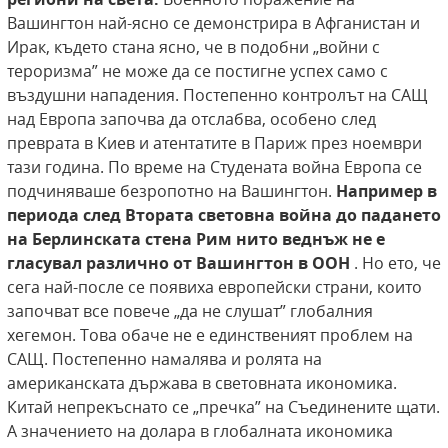
Вашингтон най-ясно се демонстрира в Афганистан и
Ирак, където стана ясно, че в подобни „войни с
тероризма” не може да се постигне успех само с
въздушни нападения. Постепенно контролът на САЩ
над Европа започва да отслабва, особено след
преврата в Киев и атентатите в Париж през ноември
тази година. По време на Студената война Европа се
подчиняваше безропотно на Вашингтон.
Например в
периода след Втората световна война до падането
на Берлинската стена Рим нито веднъж не е
гласувал различно от Вашингтон в ООН
. Но ето, че
сега най-после се появиха европейски страни, които
започват все повече „да не слушат” глобалния
хегемон. Това обаче не е единственият проблем на
САЩ.
Постепенно намалява и ролята на
американската държава в световната икономика.
Китай непрекъснато се „пречка” на Съединените щати.
А значението на долара в глобалната икономика