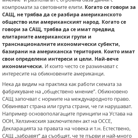
компромати за световните елити.
Когато се говори за
САЩ, не трябва
да се разбира американското
общество или американският народ. Когато се
говори за САЩ, трябва
да се имат предвид
елитарните американски групи
и
транснационалните икономически субекти,
базирани на американска територия. Които имат
свои
определени интереси и цели. Най-вече
икономически.
И които често се разминават с
интересите на обикновените американци.
Нека да видим на практика как работи схемата за
фабрикуване на „обществено мнение”. Обикновено
САЩ започват с нормите на международното право.
Обвиняват страна или група страни, че ги нарушават.
Например основополагащите принципи на Устава на
ООН, Хелзинкския заключителен акт на ОССЕ,
Декларацията за правата на човека и т.н. Естествено,
САЩ „забравят” да съобщят, че те първи и най-много