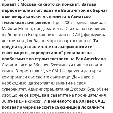
правят с Москва
каквото си поискат. Затова
първоначално погледът на Вашингтон е обърнат
към американските
сателити в Азиатско-
тихоокеанския регион.
През 2007 година адмирал
Майкъл Мълън, председател на Съвета на началник-
щабовете на Въоръжените сили на САЩ, формулира
доктрината „Глобално морско партньорство”.
Тя
предвижда въвличане на американските
съюзници в
„корпоративно” решаване на
проблемите по строителството на Pax Americana.
Старата лисица Збигнев Бжежински пише в своята
книга „Вторият шанс”, че САЩ са длъжни да търсят
компромиси със своите съюзници. Даже ако е
необходимо, да жертват елементи на своя
суверенитет. Администрацията на Джордж Буш обаче
изобщо не се вслушва в съветите на проницателния
Збигнев Бжежински.
И в началото на XXI век САЩ
ползват американските съюзници в локалните