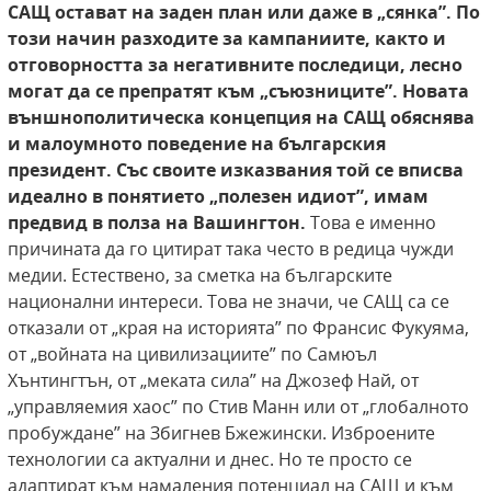
САЩ остават на заден план или даже в „сянка”. По
този начин разходите за кампаниите, както
и
отговорността за негативните последици, лесно
могат да се препратят към „съюзниците”. Новата
външнополитическа концепция на САЩ обяснява
и малоумното поведение на българския
президент.
Със своите изказвания той се вписва
идеално в понятието „полезен идиот”, имам
предвид в полза на
Вашингтон.
Това е именно
причината да го цитират така често в редица чужди
медии. Естествено, за сметка на българските
национални интереси. Това не значи, че САЩ са се
отказали от „края на историята” по Франсис Фукуяма,
от „войната на цивилизациите” по Самюъл
Хънтингтън, от „меката сила” на Джозеф Най, от
„управляемия хаос” по Стив Манн или от „глобалното
пробуждане” на Збигнев Бжежински. Изброените
технологии са актуални и днес. Но те просто се
адаптират към намаления потенциал на САЩ и към