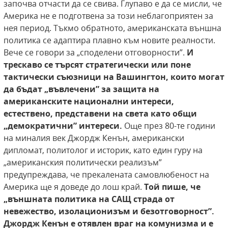
започва отчасти да се свива. Глупаво е да се мисли, че
Америка не е подготвена за този неблагоприятен за
нея период. Тъкмо обратното, американската външна
политика се адаптира плавно към новите реалности.
Вече се говори за „споделени отговорности”.
И
трескаво се търсят стратегически или поне
тактически съюзници на Вашингтон, които могат
да бъдат „въвлечени” за защита на
американските национални интереси,
естествено, представени на света като общи
„демократични” интереси.
Още през 80-те години
на миналия век Джордж Кенън, американски
дипломат, политолог и историк, като един гуру на
„американския политически реализъм”
предупреждава, че прекалената самовлюбеност на
Америка ще я доведе до лош край.
Той пише, че
„външната политика на САЩ страда от
невежество, изолационизъм и безотговорност”.
Джордж Кенън е отявлен враг на комунизма и е