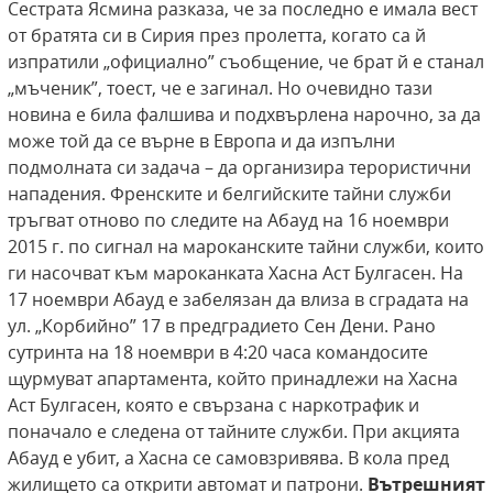
Сестрата Ясмина разказа, че за последно е имала вест
от братята си в Сирия през пролетта, когато са й
изпратили „официално” съобщение, че брат й е станал
„мъченик”, тоест, че е загинал. Но очевидно тази
новина е била фалшива и подхвърлена нарочно, за да
може той да се върне в Европа и да изпълни
подмолната си задача – да организира терористични
нападения. Френските и белгийските тайни служби
тръгват отново по следите на Абауд на 16 ноември
2015 г. по сигнал на мароканските тайни служби, които
ги насочват към мароканката Хасна Аст Булгасен. На
17 ноември Абауд е забелязан да влиза в сградата на
ул. „Корбийно” 17 в предградието Сен Дени. Рано
сутринта на 18 ноември в 4:20 часа командосите
щурмуват апартамента, който принадлежи на Хасна
Аст Булгасен, която е свързана с наркотрафик и
поначало е следена от тайните служби. При акцията
Абауд е убит, а Хасна се самовзривява. В кола пред
жилището са открити автомат и патрони.
Вътрешният