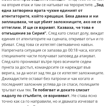
на втория етаж и там се натъкват на терористите.
„Зад
една затворена врата чухме единият от
атентаторите, който крещеше. Бяха двама и
ни
заплашваха, че ще убият заложниците, ако
не се
оттеглим. И ще се взривят. Казваха, че
това е
отмъщение за Сирия”.
След като слизат долу, виждат
единия от атентаторите на сцената, откриват огън и го
убиват. След това се изтеглят светкавично навън.
Напрегната ситуация се запазва до 00:18 часа, когато
специалните части получават заповед да атакуват.
След като проникват вътре през всичките седем
пункта за достъп, командосите се нареждат във
верига, за да могат зад тях да се изтеглят заложниците.
Джихадистите остават без патрони и чак когато и
последният заложник успява да се спаси, полицаите
тръгват към тях.
Те побягват и докато слизат
надолу по стълбите, се взривяват.
Не става ясно
точно как са го направили, но и двамата изчезват в