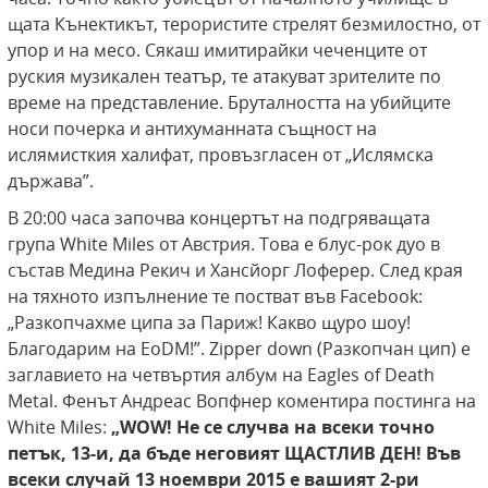
щата Кънектикът, терористите стрелят безмилостно, от
упор и на месо. Сякаш имитирайки чеченците от
руския музикален театър, те атакуват зрителите по
време на представление. Бруталността на убийците
носи почерка и антихуманната същност на
ислямисткия халифат, провъзгласен от „Ислямска
държава”.
В 20:00 часа започва концертът на подгряващата
група White Miles от Австрия. Това е блус-рок дуо в
състав Медина Рекич и Хансйорг Лоферер. След края
на тяхното изпълнение те постват във Facebook:
„Разкопчахме ципа за Париж! Какво щуро шоу!
Благодарим на EoDM!”. Zipper down (Разкопчан цип) е
заглавието на четвъртия албум на Eagles of Death
Metal. Фенът Андреас Вопфнер коментира постинга на
White Miles:
„WOW! Не се случва на всеки точно
петък, 13-и, да бъде неговият ЩАСТЛИВ ДЕН! Във
всеки
случай 13 ноември 2015 е вашият 2-ри