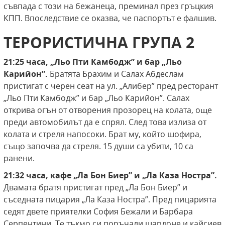
съвпада с този на бежанеца, преминал през гръцкия
КПП. Впоследствие се оказва, че паспортът е фалшив.
ТЕРОРИСТИЧНА ГРУПА 2
21:25 часа, „Льо Пти Камбодж” и бар „Льо
Карийон”.
Братята Брахим и Салах Абдеслам
пристигат с черен сеат на ул. „Алибер” пред ресторант
„Льо Пти Камбодж” и бар „Льо Карийон”. Салах
открива огън от отворения прозорец на колата, още
преди автомобилът да е спрял. След това излиза от
колата и стреля напосоки. Брат му, който шофира,
също започва да стреля. 15 души са убити, 10 са
ранени.
21:32 часа, кафе „Ла Бон Биер” и „Ла Каза Ностра”.
Двамата братя пристигат пред „Ла Бон Биер” и
съседната пицария „Ла Каза Ностра”. Пред пицарията
седят двете приятелки София Бежали и Барбара
Серпентини. Те тъкмо си поръчали шардоне и кайсиев