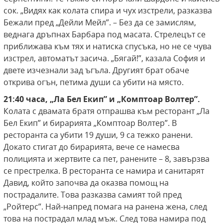
сок. „Видях как колата спира и чух изстрели, разказва
Бежали пред „Дейли Мейл”. – Без да се замислям,
веднага дръпнах Барбара под масата. Стрелецът се
приближава към тях и натиска спусъка, но не се чува
изстрел, автоматът засича. „Бягай!”, казала София и
двете изчезнали зад ъгъла. Другият брат обаче
открива огън, петима души са убити на място.
21:40 часа, „Ла Бел Екип” и „Комптоар Волтер”.
Колата с двамата братя отпрашва към ресторант „Ла
Бел Екип” и бирарията „Комптоар Волтер”. В
ресторанта са убити 19 души, 9 са тежко ранени.
Докато стигат до бирарията, вече се намесва
полицията и жертвите са пет, ранените – 8, завързва
се престрелка. В ресторанта се намира и санитарят
Давид, който започва да оказва помощ на
пострадалите. Това разказва самият той пред
„Ройтерс”. Най-напред помага на ранена жена, след
това на пострадал млад мъж. След това намира под