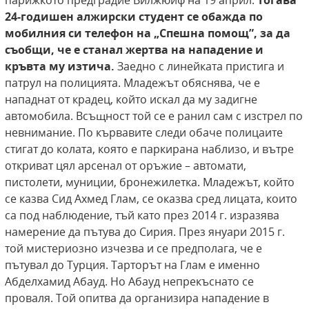
парижкото предградие Вилжюиф на 19 април.
Тогава
24-годишен алжирски студент се
обажда по
мобилния си телефон на „Спешна помощ”, за да
съобщи, че е станал жертва на нападение и
кръвта му изтича.
Заедно с линейката пристига и
патрул на полицията. Младежът обяснява, че е
нападнат от крадец, който искал да му задигне
автомобила. Всъщност той се е ранил сам с изстрел по
невнимание. По кървавите следи обаче полицаите
стигат до колата, която е паркирана наблизо, и вътре
откриват цял арсенал от оръжие – автомати,
пистолети, муниции, бронежилетка. Младежът, който
се казва Сид Ахмед Глам, се оказва сред лицата, които
са под наблюдение, тъй като през 2014 г. изразява
намерение да пътува до Сирия. През януари 2015 г.
той мистериозно изчезва и се предполага, че е
пътувал до Турция. Тарторът на Глам е именно
Абделхамид Абауд. Но Абауд непрекъснато се
проваля. Той опитва да организира нападение в