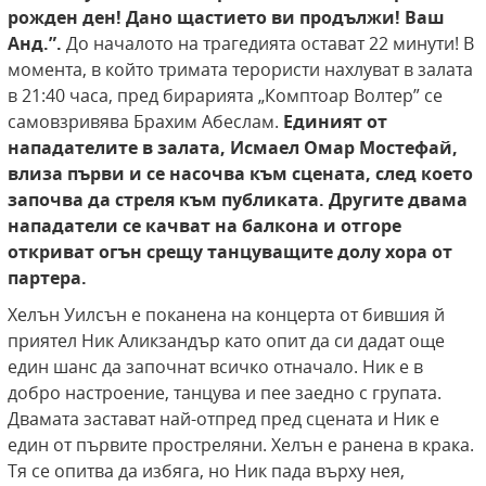
рожден
ден! Дано щастието ви продължи! Ваш
Анд.”.
До началото на трагедията остават 22 минути! В
момента, в който тримата терористи нахлуват в залата
в 21:40 часа, пред бирарията „Комптоар Волтер” се
самовзривява Брахим Абеслам.
Единият от
нападателите в залата, Исмаел Омар Мостефай,
влиза първи и се насочва към сцената, след което
започва да стреля към публиката. Другите двама
нападатели се качват на балкона
и отгоре
откриват огън срещу танцуващите
долу хора от
партера.
Хелън Уилсън е поканена на концерта от бившия й
приятел Ник Аликзандър като опит да си дадат още
един шанс да започнат всичко отначало. Ник е в
добро настроение, танцува и пее заедно с групата.
Двамата застават най-отпред пред сцената и Ник е
един от първите простреляни. Хелън е ранена в крака.
Тя се опитва да избяга, но Ник пада върху нея,