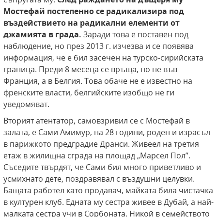
Мостефай постепенно се радикализира под
въздействието
на радикални елементи от
джамията в града.
Заради това е поставен под
наблюдение, но през 2013 г. изчезва и се появява
информация, че е бил засечен на турско-сирийската
граница. Преди 8 месеца се връща, но не във
Франция, а в Белгия. Това обаче не е известно на
френските власти, белгийските изобщо не ги
уведомяват.
Вторият атентатор, самовзривил се с Мостефай в
залата, е Сами Амимур, на 28 години, роден и израсъл
в парижкото предградие Дранси. Живеел на третия
етаж в жилищна сграда на площад „Марсел Пол”.
Съседите твърдят, че Сами бил много приветливо и
усмихнато дете, поздравявал с въздушни целувки.
Бащата работел като продавач, майката била чистачка
в културен клуб. Едната му сестра живее в Дубай, а най-
малката сестра учи в Сорбоната. Никой в семейството