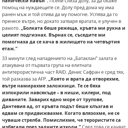
панически навън”.
Псени слиза долу, за да окаже
помощ на нуждаещите се. Долу пред дома му има
ранен мъж и той отива да му помогне. Успява да го
пренесе вътре, но докато затваря вратата, е улучен в
рамото.
„Болката беше режеща, кръвта ми рукна и
целият подгизнах. Върнах се, съседите ми
помогнаха да се кача в жилището на четвъртия
етаж.”
33 минути след нападението на „Батаклан” залата е
атакувана от първата група на елитната
антитерористична част RAID. Денис Сафран е сред тях,
той разказва за AFP.
„Която и врата да отворехме,
вътре намирахме заложници. Те се бяха
изпокрили навсякъде – в ниши, килери, под
диваните. Заварих едно море от трупове,
Дантевия
ад, от кръвта подът беше хлъзгав и
едвам се
придвижвахме. Когато влязохме, не се
чуваше
стрелба. Помислихме, че терористите са
избягали през задните изходи.”
След това се качват