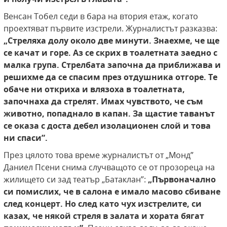
Венсан Тобел седи в бара на втория етаж, когато
проехтяват първите изстрели. Журналистът разказва:
„Стреляха долу около две минути. Знаехме, че
ще
се качат и горе. Аз се скрих в тоалетната
заедно с
малка група. Стрелбата започна да
приближава и
решихме да се спасим през отдушника отгоре. Те
обаче ни откриха и влязоха в тоалетната,
започнаха да стрелят. Имах
чувството, че съм
животно, попаднало в капан. За щастие таванът
се оказа с доста дебел
изолационен слой и това
ни спаси”.
През цялото това време журналистът от „Монд”
Даниел Псени снима случващото се от прозореца на
жилището си зад театър „Батаклан”:
„Първоначално
си помислих, че в салона е имало масово сбиване
след концерт. Но след като чух изстрелите, си
казах, че някой стреля в залата и хората бягат