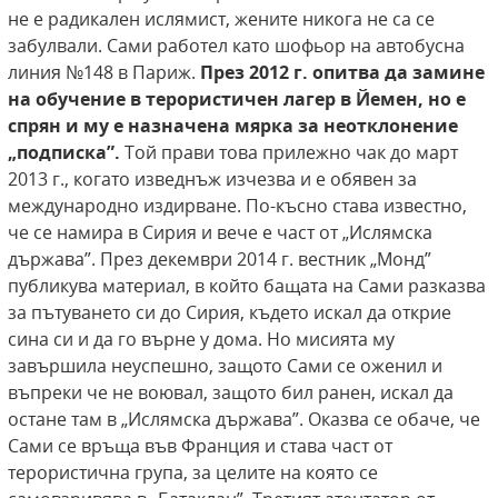
не е радикален ислямист, жените никога не са се
забулвали. Сами работел като шофьор на автобусна
линия №148 в Париж.
През 2012 г. опитва да замине
на обучение в терористичен лагер в Йемен,
но е
спрян и му е назначена мярка за неотклонение
„подписка”.
Той прави това прилежно чак до март
2013 г., когато изведнъж изчезва и е обявен за
международно издирване. По-късно става известно,
че се намира в Сирия и вече е част от „Ислямска
държава”. През декември 2014 г. вестник „Монд”
публикува материал, в който бащата на Сами разказва
за пътуването си до Сирия, където искал да открие
сина си и да го върне у дома. Но мисията му
завършила неуспешно, защото Сами се оженил и
въпреки че не воювал, защото бил ранен, искал да
остане там в „Ислямска държава”. Оказва се обаче, че
Сами се връща във Франция и става част от
терористична група, за целите на която се