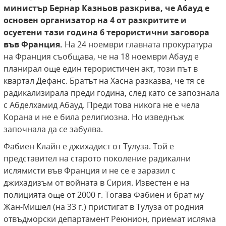
министър Бернар Казньов разкрива, че
Абауд е
основен организатор на 4 от разкритите и
осуетени тази година 6 терористични заговора
във Франция.
На 24 ноември главната прокуратура
на Франция съобщава, че на 18 ноември Абауд е
планирал още един терористичен акт, този път в
квартал Дефанс. Братът на Хасна разказва, че тя се
радикализирала преди година, след като се запознала
с Абделхамид Абауд. Преди това никога не е чела
Корана и не е била религиозна. Но изведнъж
започнала да се забулва.
Фабиен Клайн е джихадист от Тулуза. Той е
представител на старото поколение радикални
ислямисти във Франция и не се е заразил с
джихадизъм от войната в Сирия. Известен е на
полицията още от 2000 г. Тогава Фабиен и брат му
Жан-Мишел (на 33 г.) пристигат в Тулуза от родния
отвъдморски департамент Реюнион, приемат исляма