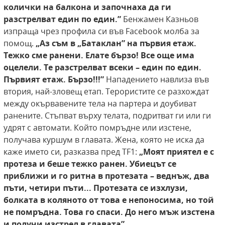
колички на балкона и започнаха да ги
разстрелват един по един.”
Бенжамен Казньов
изпраща чрез профила си във Facebook молба за
помощ.
„Аз съм в „Батаклан” на първия етаж.
Тежко
сме ранени. Елате бързо! Все още има
оцелели.
Те разстрелват всеки – един по един.
Първият
етаж. Бързо!!!”
Нападението навлиза във
втория, най-зловещ етап. Терористите се разхождат
между окървавените тела на партера и доубиват
ранените. Стъпват върху телата, подритват ги или ги
удрят с автомати. Който помръдне или изстене,
получава куршум в главата. Жена, която не иска да
каже името си, разказва пред TF1:
„Моят приятел е с
протеза и беше тежко ранен. Убиецът се
приближи
и го ритна в протезата – веднъж, два
пъти,
четири пъти... Протезата се изхлузи,
болката
в коляното от това е непоносима, но той
не
помръдна. Това го спаси. До него мъж изстена
и
получи изстрел в главата”.