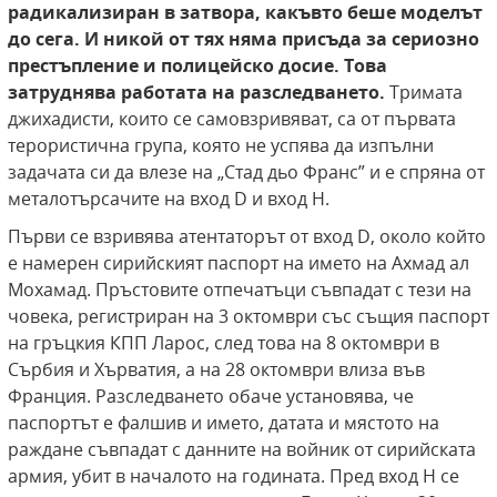
радикализиран в затвора, какъвто беше моделът
до сега. И никой от тях няма присъда за сериозно
престъпление и полицейско досие. Това
затруднява работата на разследването.
Тримата
джихадисти, които се самовзривяват, са от първата
терористична група, която не успява да изпълни
задачата си да влезе на „Стад дьо Франс” и е спряна от
металотърсачите на вход D и вход H.
Първи се взривява атентаторът от вход D, около който
е намерен сирийският паспорт на името на Ахмад ал
Мохамад. Пръстовите отпечатъци съвпадат с тези на
човека, регистриран на 3 октомври със същия паспорт
на гръцкия КПП Ларос, след това на 8 октомври в
Сърбия и Хърватия, а на 28 октомври влиза във
Франция. Разследването обаче установява, че
паспортът е фалшив и името, датата и мястото на
раждане съвпадат с данните на войник от сирийската
армия, убит в началото на годината. Пред вход H се