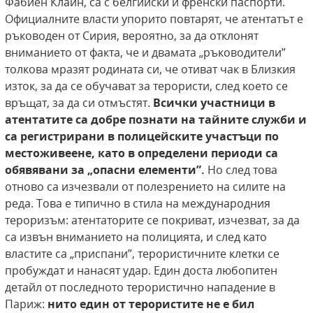
Фабиен Клайн, са с белгийски и френски паспорти.
Официалните власти упорито повтарят, че атентатът е
ръководен от Сирия, вероятно, за да отклонят
вниманието от факта, че и двамата „ръководители”
толкова мразят родината си, че отиват чак в Близкия
изток, за да се обучават за терористи, след което се
връщат, за да си отмъстят.
Всички участници в
атентатите са добре познати на тайните служби и
са регистрирани в полицейските участъци по
местоживеене, като в определени периоди са
обявявани за „опасни елементи”.
Но след това
отново са изчезвали от полезрението на силите на
реда. Това е типично в стила на международния
тероризъм: атентаторите се покриват, изчезват, за да
са извън вниманието на полицията, и след като
властите са „приспани”, терористичните клетки се
пробуждат и нанасят удар. Един доста любопитен
детайл от последното терористично нападение в
Париж:
нито един от терористите не е бил