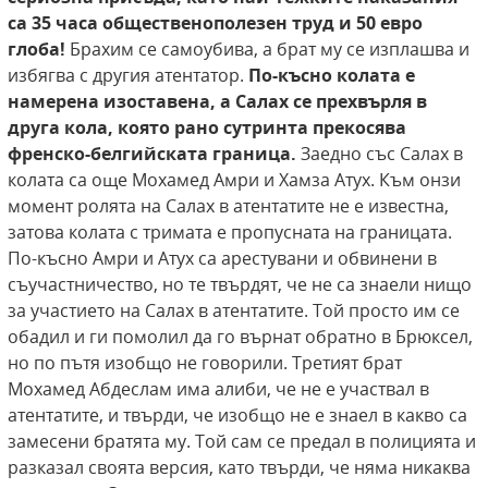
са 35 часа общественополезен труд
и 50 евро
глоба!
Брахим се самоубива, а брат му се изплашва и
избягва с другия атентатор.
По-късно
колата е
намерена изоставена, а Салах се прехвърля в
друга кола, която рано сутринта прекосява
френско-белгийската граница.
Заедно със Салах в
колата са още Мохамед Амри и Хамза Атух. Към онзи
момент ролята на Салах в атентатите не е известна,
затова колата с тримата е пропусната на границата.
По-късно Амри и Атух са арестувани и обвинени в
съучастничество, но те твърдят, че не са знаели нищо
за участието на Салах в атентатите. Той просто им се
обадил и ги помолил да го върнат обратно в Брюксел,
но по пътя изобщо не говорили. Третият брат
Мохамед Абдеслам има алиби, че не е участвал в
атентатите, и твърди, че изобщо не е знаел в какво са
замесени братята му. Той сам се предал в полицията и
разказал своята версия, като твърди, че няма никаква