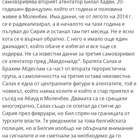
самовзривява вторият атентатор Билал Хадви, 20-
годишен французин, който от година и половина
живее в Моленбек. Има данни, че от лятото на 2014 г.
се е радикализирал, а в началото на тази година е
пътувал до Сирия и останал там пет месеца. Не е ясно
кога се е върнал обратно. С него е имало още един
джихадист, който обаче е избягал и все още се
издирва. Не са известни данни за третия самовзривил
се атентатор пред „Макдоналдс”. Братята Салах и
Брахим Абдеслам са част от втората терористична
група, а самоличността на третия остава неизвестна.
Салах е една от централните фигури в атентатите, той е
човекът, който наема колите и който е стар приятел и
съсед на Абауд в Моленбек. Двамата са се срещали
многократно, Салах също се опитал да стигне до
Сирия през февруари, но бил спрян на границата от
турските власти. Те уведомили за това белгийската
полиция, но в Белгия изобщо не обърнали внимание
на сигналите и не сметнали за необходимо да го