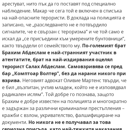
арестуват, нито пък да го поставят под специално
наблюдение. Макар че сега той е включен в списъка
на най-опасните терористи. В доклада на полицията е
записано, че „разследването не е потвърдило
сигналите, че е свързан с тероризма” и че той само е
искал да „се присъедини към умерените бунтовници”,
както твърдели от семейството му.
По-големият брат
Брахим Абдеслам е най-странният участник
в
атентатите, брат на най-издирвания оцелял
терорист Салах Абдеслам. Самовзривява
се пред
бар „Комптоар Волтер”, без да нарани
никого при
взрива.
Неговият адвокат Оливие Мартенс твърди, че
е бил „възпитан, учтив младеж, който не е изповядвал
радикален ислям”. Той добре го познава, защото
Брахим е добре известен на полицията и многократно
е задържан за различни криминални престъпления –
кражби с взлом, укривателство, фалшифициране на
документи.
Но никога не е получавал
за това
сериозна присъда, като най-тежките
наказания