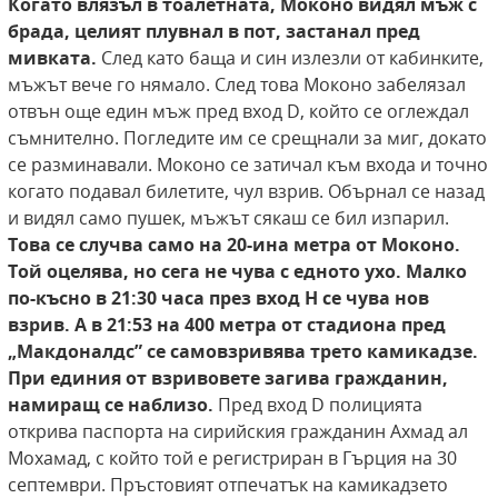
Когато
влязъл в тоалетната, Моконо видял мъж с
брада, целият плувнал в пот, застанал пред
мивката.
След като баща и син излезли от кабинките,
мъжът вече го нямало. След това Моконо забелязал
отвън още един мъж пред вход D, който се оглеждал
съмнително. Погледите им се срещнали за миг, докато
се разминавали. Моконо се затичал към входа и точно
когато подавал билетите, чул взрив. Обърнал се назад
и видял само пушек, мъжът сякаш се бил изпарил.
Това
се случва само на 20-ина метра от Моконо.
Той
оцелява, но сега не чува с едното ухо. Малко
по-късно в 21:30 часа през вход H се чува нов
взрив. А в 21:53 на 400 метра от стадиона пред
„Макдоналдс” се самовзривява трето камикадзе.
При единия от взривовете загива гражданин,
намиращ се наблизо.
Пред вход D полицията
открива паспорта на сирийския гражданин Ахмад ал
Мохамад, с който той е регистриран в Гърция на 30
септември. Пръстовият отпечатък на камикадзето