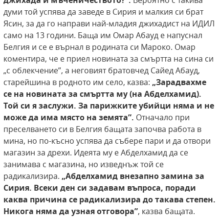
джихада и мъченичеството?”.
Вероятно с такива
думи той успява да заведе в Сирия и малкия си брат
Ясин, за да го направи най-младия джихадист на ИДИЛ
само на 13 години. Баща им Омар Абауд е напуснал
Белгия и се е върнал в родината си Мароко. Омар
коментира, че е приел новината за смъртта на сина си
„с облекчение”, а неговият братовчед Сайед Абауд,
старейшина в родното им село, казва:
„Зарадвахме
се на новината за смъртта му (на Абделхамид).
Той си я заслужи. За парижките убийци
няма и не
може да има място на земята”.
Отначало при
преселването си в Белгия бащата започва работа в
мина, но по-късно успява да събере пари и да отвори
магазин за дрехи. Идеята му е Абделхамид да се
занимава с магазина, но изведнъж той се
радикализира.
„Абделхамид внезапно замина за
Сирия. Всеки
ден си задавам въпроса, поради
каква причина
се радикализира до такава степен.
Никога няма да узная отговора”
, казва бащата.