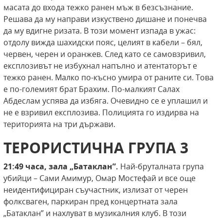
масата до входа тежко ранен мъж в безсъзнание.
Решава да му направи изкуствено дишане и понечва
да му вдигне ризата. В този момент изпада в ужас:
отдолу вижда шахидски пояс, целият в кабели – бял,
червен, черен и оранжев. След като се самовзривил,
експлозивът не избухнал напълно и атентаторът е
тежко ранен. Малко по-късно умира от раните си. Това
е по-големият брат Брахим. По-малкият Салах
Абдеслам успява да избяга. Очевидно се е уплашил и
не е взривил експлозива. Полицията го издирва на
територията на три държави.
ТЕРОРИСТИЧНА ГРУПА 3
21:49 часа, зала „Батаклан”.
Най-бруталната група
убийци – Сами Амимур, Омар Мостефай и все още
неидентифициран съучастник, излизат от черен
фолксваген, паркиран пред концертната зала
„Батаклан” и нахлуват в музикалния клуб. В този