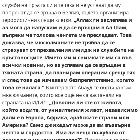
служби на пръста си и те така и не успяват да му
попречат да се връща в Белгия, където организира
терористични спящи клетки.
„Аллах ги заслепява и
аз мога да напускам и да
се връщам в Ал Шам,
въпреки че толкова ченгета ме преследват. Това
доказва, че мюсюлманите не трябва да се
страхуват от прехваления
имидж на службите на
кръстоносците. Името
ми и снимките ми са във
всички новини, но
аз успявам да се връщам в
тяхната страна,
да планирам операции срещу тях
и след това
да изчезвам безпрепятствено, когато
това се
налага.”
В интервюто Абауд се обръща към
мюсюлманите, които все още не са застанали на
страната на ИДИЛ:
„Доволни ли сте от живота,
който
водите, от унизителния живот, независимо
дали е в Европа, Африка, арабските страни или
Америка? Само джихадът може да ви възвърне
честта и гордостта. Има ли нещо по-хубаво
от