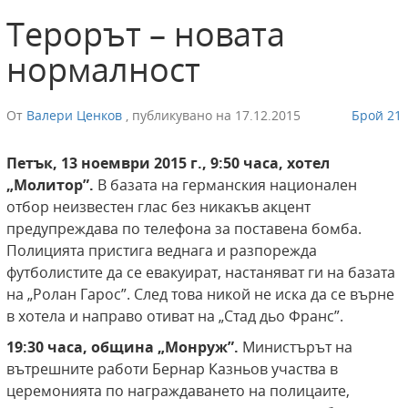
Терорът – новата
нормалност
От
Валери Ценков
,
публикувано на
17.12.2015
Брой 21
Петък, 13 ноември 2015 г., 9:50 часа, хотел
„Молитор”.
В базата на германския национален
отбор неизвестен глас без никакъв акцент
предупреждава по телефона за поставена бомба.
Полицията пристига веднага и разпорежда
футболистите да се евакуират, настаняват ги на базата
на „Ролан Гарос”. След това никой не иска да се върне
в хотела и направо отиват на „Стад дьо Франс”.
19:30 часа, община „Монруж”.
Министърът на
вътрешните работи Бернар Казньов участва в
церемонията по награждаването на полицаите,