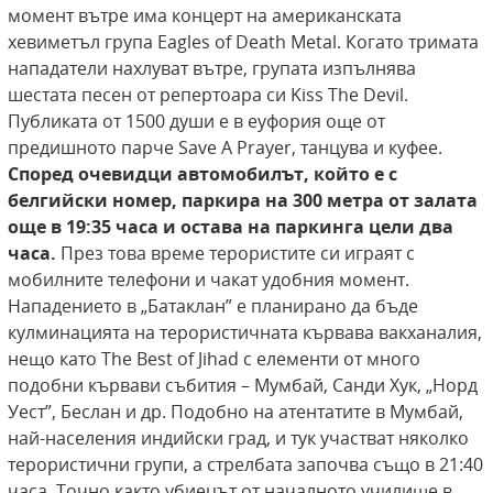
момент вътре има концерт на американската
хевиметъл група Eagles of Death Metal. Когато тримата
нападатели нахлуват вътре, групата изпълнява
шестата песен от репертоара си Kiss The Devil.
Публиката от 1500 души е в еуфория още от
предишното парче Save A Prayer, танцува и куфее.
Според очевидци автомобилът, който е
с
белгийски номер, паркира на 300 метра от
залата
още в 19:35 часа и остава на паркинга цели два
часа.
През това време терористите си играят с
мобилните телефони и чакат удобния момент.
Нападението в „Батаклан” е планирано да бъде
кулминацията на терористичната кървава вакханалия,
нещо като The Best of Jihad с елементи от много
подобни кървави събития – Мумбай, Санди Хук, „Норд
Уест”, Беслан и др. Подобно на атентатите в Мумбай,
най-населения индийски град, и тук участват няколко
терористични групи, а стрелбата започва също в 21:40
часа. Точно както убиецът от началното училище в