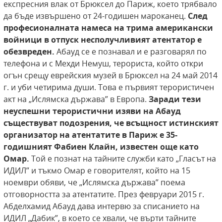
експресния влак от Брюксел до Париж, което трябвало
да бъде извършено от 24-годишен мароканец.
След
професионалната намеса на
трима американски
войници в отпуск несполучливият атентатор е
обезвреден.
Абауд се е познавал и е разговарял по
телефона и с Мехди Немуш, терориста, който откри
огън срещу еврейския музей в Брюксел на 24 май 2014
г. и уби четирима души. Това е първият терористичен
акт на „Ислямска държава” в Европа.
Заради тези
неуспешни терористични изяви на Абауд
съществуват подозрения,
че всъщност истинският
организатор на
атентатите в Париж е 35-
годишният Фабиен Клайн, известен още като
Омар.
Той е познат на тайните служби като „Гласът на
ИДИЛ” и тъкмо Омар е говорителят, който на 15
ноември обяви, че „Ислямска държава” поема
отговорността за атентатите. През февруари 2015 г.
Абделхамид Абауд дава интервю за списанието на
ИДИЛ „Дабик”, в което се хвали, че върти тайните