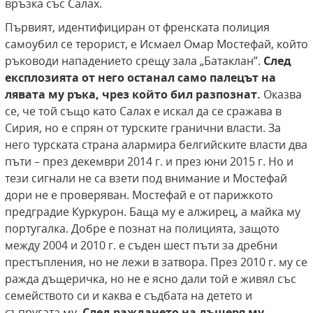
връзка със Салах.
Първият, идентифициран от френската полиция
самоубил се терорист, е Исмаел Омар Мостефай, който
ръководи нападението срещу зала „Батаклан”.
След
експлозията от него останал само палецът
на
лявата му ръка, чрез който бил разпознат.
Оказва
се, че той също като Салах е искал да се сражава в
Сирия, но е спрян от турските гранични власти. За
него турската страна алармира белгийските власти два
пъти – през декември 2014 г. и през юни 2015 г. Но и
тези сигнали не са взети под внимание и Мостефай
дори не е проверяван. Мостефай е от парижкото
предградие Куркурон. Баща му е алжирец, а майка му
португалка. Добре е познат на полицията, защото
между 2004 и 2010 г. е съден шест пъти за дребни
престъпления, но не лежи в затвора. През 2010 г. му се
ражда дъщеричка, но не е ясно дали той е живял със
семейството си и каква е съдбата на детето и
съпругата му.
След раждането на дъщеря му