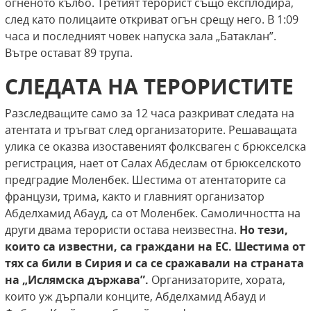
огненото кълбо. Третият терорист също експлодира,
след като полицаите откриват огън срещу него. В 1:09
часа и последният човек напуска зала „Батаклан”.
Вътре остават 89 трупа.
СЛЕДАТА НА ТЕРОРИСТИТЕ
Разследващите само за 12 часа разкриват следата на
атентата и тръгват след организаторите. Решаващата
улика се оказва изоставеният фолксваген с брюкселска
регистрация, нает от Салах Абдеслам от брюкселското
предградие Моленбек. Шестима от атентаторите са
французи, трима, както и главният организатор
Абделхамид Абауд, са от Моленбек. Самоличността на
други двама терористи остава неизвестна.
Но тези,
които са известни, са граждани на ЕС. Шестима от
тях са били в Сирия
и са се сражавали на страната
на „Ислямска
държава”.
Организаторите, хората,
които уж дърпали конците, Абделхамид Абауд и