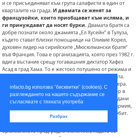
и се присъединяват към група салафисти в един от
кварталите на града.
И двамата
се женят за
французойки, които приобщават
към исляма, и
ги принуждават да носят бурки.
Двамата братя са
добре познати около джамията „Ел Хусейн” в Тулуза,
където стават близки помощници на Оливие Корел,
духовен лидер на сирийските „Мюсюлмански братя”
във Франция. Това е организацията, която през 1982 г.
вдига въстание срещу тогавашния диктатор Хафез
Асад в град Хама. То е жестоко потушено от режима и
предизвиква първата бежанска вълна от страната.
Братята Клайн са близки приятели с Мохамед Мера.
infacto.bg използва "бисквитки" (cookies). С
Това е човекът, който през март 2012 г. вся терор в
разглеждането на нашето съдържание се
Тулуза и Монтобан и 32 часа стреля срещу граждани
съгласявате с тяхната употреба
от еврейски произход и войници от френската армия,
убивайки 7 и ранявайки 6 души, преди да бъде убит.
Разбрах
През 2013 г. братята Клайн се установяват в
брюкселското предградие Моленбек, където се