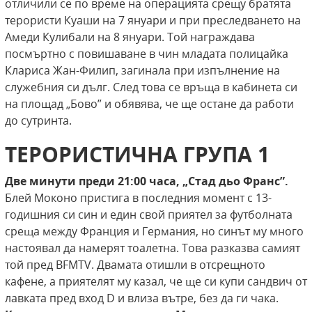
отличили се по време на операцията срещу братята
терористи Куаши на 7 януари и при преследването на
Амеди Кулибали на 8 януари. Той награждава
посмъртно с повишаване в чин младата полицайка
Клариса Жан-Филип, загинала при изпълнение на
служебния си дълг. След това се връща в кабинета си
на площад „Бово” и обявява, че ще остане да работи
до сутринта.
ТЕРОРИСТИЧНА ГРУПА 1
Две минути преди 21:00 часа, „Стад дьо Франс”.
Блей Моконо пристига в последния момент с 13-
годишния си син и един свой приятел за футболната
среща между Франция и Германия, но синът му много
настоявал да намерят тоалетна. Това разказва самият
той пред BFMTV. Двамата отишли в отсрещното
кафене, а приятелят му казал, че ще си купи сандвич от
лавката пред вход D и влиза вътре, без да ги чака.