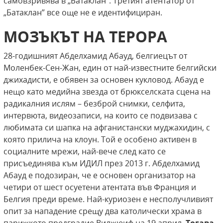
самовзривява в „Батаклан”. Третият атентатор от
„Батаклан” все още не е идентифициран.
МОЗЪКЪТ НА ТЕРОРА
28-годишният Абделхамид Абауд, белгиецът от
Моленбек-Сен-Жан, един от най-известните белгийски
джихадисти, е обявен за основен кукловод. Абауд е
нещо като медийна звезда от брюкселската сцена на
радикалния ислям – безброй снимки, селфита,
интервюта, видеозаписи, на които се подвизава с
любимата си шапка на афганистански муджахидин, с
която прилича на клоун. Той е особено активен в
социалните мрежи, най-вече след като се
присъединява към ИДИЛ през 2013 г. Абделхамид
Абауд е подозиран, че е основен организатор на
четири от шест осуетени атентата във Франция и
Белгия преди време. Най-куриозен е несполучливият
опит за нападение срещу два католически храма в