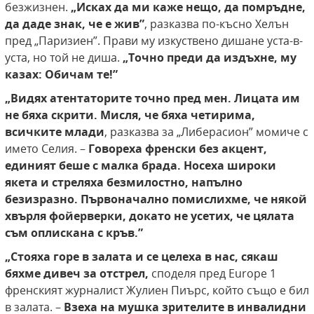
безжизнен.
„Исках да ми каже нещо, да помръдне,
да даде знак,
че е жив”
, разказва по-късно Хелън
пред „Паризиен”. Прави му изкуствено дишане уста-в-
уста, но той не диша.
„Точно преди да издъхне, му
казах: Обичам
те!”
„Видях атентаторите точно пред мен. Лицата им
не бяха скрити. Мисля, че бяха четирима,
всичките млади
, разказва за „Либерасион” момиче с
името Селия. –
Говореха френски без акцент,
единият беше с малка брада. Носеха широки
якета и стреляха безмилостно, напълно
безизразно. Първоначално помислихме, че някой
хвърля фойерверки, докато не усетих, че цялата
съм оплискана с кръв.”
„Стояха горе в залата и се целеха в нас, сякаш
бяхме дивеч за отстрел,
споделя пред Europe 1
френският журналист Жулиен Пиърс, който също е бил
в залата. –
Взеха на мушка зрителите в инвалидни