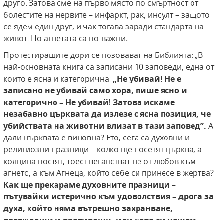
друго. Затова сме на първо място по смъртност от
болестите на нервите – инфаркт, рак, инсулт – защото
се ядем един друг, и чак тогава заради стандарта на
живот. Но агнетата са по-важни.
Протестиращите дори се позовават на Библията: „В
най-основната книга са записани 10 заповеди, една от
които е ясна и категорична:
„Не убивай! Не е
записано не убивай само хора, пише ясно и
категорично – Не убивай! Затова искаме
незабавно църквата да излезе с ясна позиция, че
убийствата на животни влизат в тази заповед”.
А
дали църквата е виновна? Ето, сега са духовни и
религиозни празници – колко ще посетят църква, а
колцина постят, тоест веганстват не от любов към
агнето, а към Агнеца, който себе си принесе в жертва?
Как ще прекараме духовните празници –
пътувайки истерично към удоволствия – дрога за
духа, който няма вътрешно захранване,