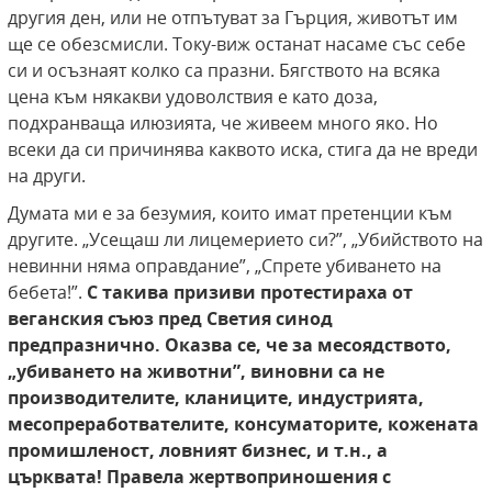
другия ден, или не отпътуват за Гърция, животът им
ще се обезсмисли. Току-виж останат насаме със себе
си и осъзнаят колко са празни. Бягството на всяка
цена към някакви удоволствия е като доза,
подхранваща илюзията, че живеем много яко. Но
всеки да си причинява каквото иска, стига да не вреди
на други.
Думата ми е за безумия, които имат претенции към
другите. „Усещаш ли лицемерието си?”, „Убийството на
невинни няма оправдание”, „Спрете убиването на
бебета!”.
С такива призиви протестираха от
веганския съюз пред Светия синод
предпразнично.
Оказва се, че за месоядството,
„убиването на животни”, виновни са не
производителите, кланиците, индустрията,
месопреработвателите, консуматорите, кожената
промишленост, ловният бизнес, и т.н., а
църквата!
Правела жертвоприношения с