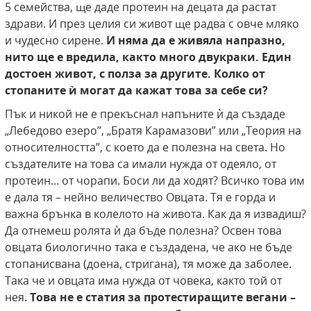
5 семейства, ще даде протеин на децата да растат
здрави. И през целия си живот ще радва с овче мляко
и чудесно сирене.
И няма да е живяла напразно,
нито ще е вредила, както много двукраки. Един
достоен живот, с полза за другите. Колко от
стопаните ѝ могат да кажат това за себе си?
Пък и никой не е прекъснал напъните ѝ да създаде
„Лебедово езеро”, „Братя Карамазови” или „Теория на
относителността”, с което да е полезна на света. Но
създателите на това са имали нужда от одеяло, от
протеин... от чорапи. Боси ли да ходят? Всичко това им
е дала тя – нейно величество Овцата. Тя е горда и
важна брънка в колелото на живота. Как да я извадиш?
Да отнемеш ролята ѝ да бъде полезна? Освен това
овцата биологично така е създадена, че ако не бъде
стопанисвана (доена, стригана), тя може да заболее.
Така че и овцата има нужда от човека, както той от
нея.
Това не е статия за протестиращите вегани –