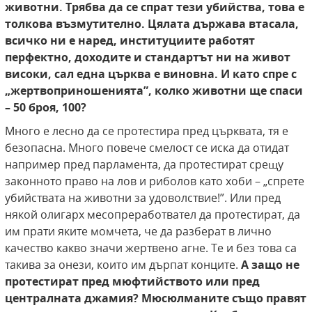
животни. Трябва да се спрат тези убийства, това е
толкова възмутително. Цялата държава втасала,
всичко ни е наред, институциите работят
перфектно, доходите и стандартът ни на живот
високи, сал една църква е виновна. И като спре с
„жертвоприношенията”, колко животни ще спаси
– 50 броя, 100?
Много е лесно да се протестира пред църквата, тя е
безопасна. Много повече смелост се иска да отидат
например пред парламента, да протестират срещу
законното право на лов и риболов като хоби – „спрете
убийствата на животни за удоволствие!”. Или пред
някой олигарх месопреработвател да протестират, да
им прати яките момчета, че да разберат в лично
качество какво значи жертвено агне. Те и без това са
такива за онези, които им дърпат конците.
А защо не
протестират пред мюфтийството или пред
централната джамия? Мюсюлманите също правят