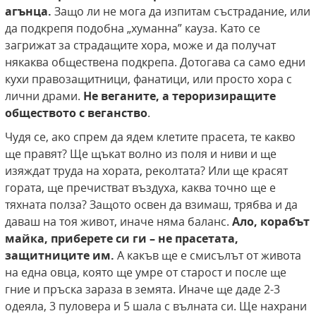
агънца.
Защо ли не мога да изпитам състрадание, или
да подкрепя подобна „хуманна” кауза. Като се
загрижат за страдащите хора, може и да получат
някаква обществена подкрепа. Дотогава са само едни
кухи правозащитници, фанатици, или просто хора с
лични драми.
Не веганите, а тероризиращите
обществото с веганство
.
Чудя се, ако спрем да ядем клетите прасета, те какво
ще правят? Ще щъкат волно из поля и ниви и ще
изяждат труда на хората, реколтата? Или ще красят
гората, ще пречистват въздуха, каква точно ще е
тяхната полза? Защото освен да взимаш, трябва и да
даваш на тоя живот, иначе няма баланс.
Ало, корабът
майка, приберете си ги – не прасетата,
защитниците им.
А какъв ще е смисълът от живота
на една овца, която ще умре от старост и после ще
гние и пръска зараза в земята. Иначе ще даде 2-3
одеяла, 3 пуловера и 5 шала с вълната си. Ще нахрани