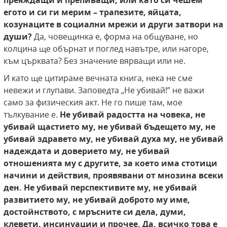
преяждащи и препиващи, или като си чешем
егото и си ги мерим – трапезите, яйцата,
козунаците в социални мрежи и други затвори на
души?
Да, човещинка е, форма на общуване, но
колцина ще обърнат и поглед навътре, или нагоре,
към църквата? Без значение вярващи или не.
И като ще цитираме вечната книга, нека не сме
невежи и глупави. Заповедта „Не убивай!” не важи
само за физическия акт. Не го пише там, мое
тълкувание е.
Не убивай радостта на човека, не
убивай щастието му, не убивай бъдещето му, не
убивай здравето му, не убивай духа му, не убивай
надеждата и доверието му, не убивай
отношенията му с другите, за което има стотици
начини и действия, проявявани от мнозина всеки
ден.
Не убивай перспективите му, не убивай
развитието му, не убивай доброто му име,
достойнството, с мръсните си дела, думи,
клевети, инсинуации и прочее. Да, всичко това е