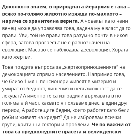
Доколкото знаем, в природната йерархия е така –
всяко по-голямо животно изяжда по-малкото –
нарича се хранителна верига.
А човекът като неин
венец може да управлява това, дадена му е власт да го
прави. Уви, той не прави това разумно почти в никоя
сфера, затова прогресът не е равнозначен на
еволюция. Масово се наблюдава дееволюция. Хората
като жертви.
Това повдига въпроса за „жертвоприношенията” на
демокрацията спрямо населението. Например това,
че близо 1 млн. пенсионери живеят в мизерия и
умират от бедност, лишения и невъзможност да се
лекуват? А именно те са изградили държавата в по-
голямата ѝ част, каквато я ползваме днес, в един друг
период. А работещите бедни, които работят като бели
роби и живеят на кредит? Да не изброявам всички
групи, критични сектори и проблеми.
Че по-важни от
това са предколедните прасета и великденски