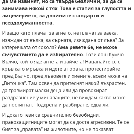
да ме извинят, но са твърде безлични, за да се
занимава някой с тях
.
Това е статия за глупостта и
лицемерието, за двойните стандарти и
псевдохуманността.
И защо като плачат за агнето, не плачат за заека,
изяждан от вълка, за сърната, изяждана от лъва? За
катеричката от сокола?
Ама ревете бе, не може
съчувствието да е избирателно.
Този лош Кумчо
Вълчо, който яде агнета и зайчета! Нацапайте се с
кръв като мръвка и идете в гората, протестирайте
пред Вълчо, пред лъвовете и хиените, всеки може на
„Витошка”. Там освен да притеснят някой възрастен,
да травмират малки деца или да провокират
раздразнение у минаващите, не виждам какво може
да постигнат. Подкрепа и разбиране, едва ли.
И докато тези са сравнително безобидни,
правозащитниците могат да са доста агресивни. Те се
бият за „правата” на животните, но не показват