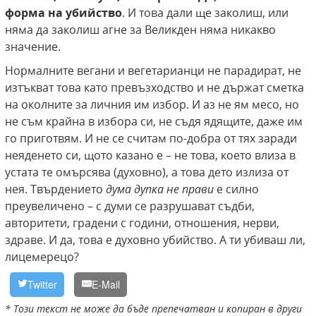
форма на убийство
. И това дали ще заколиш, или
няма да заколиш агне за Великден няма никакво
значение.
Нормалните вегани и вегетарианци не парадират, не
изтъкват това като превъзходство и не държат сметка
на околните за личния им избор. И аз не ям месо, но
не съм крайна в избора си, не съдя ядящите, даже им
го приготвям. И не се считам по-добра от тях заради
неяденето си, щото казано е – не това, което влиза в
устата те омърсява (духовно), а това дето излиза от
нея. Твърдението
дума дупка не прави
е силно
преувеличено – с думи се разрушават съдби,
авторитети, градени с години, отношения, нерви,
здраве. И да, това е духовно убийство. А ти убиваш ли,
лицемерецо?
Twitter
E-Mail
* Този текст не може да бъде препечатван и копиран в други