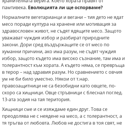
хранителната верига. Което хората правят от
памтивека.
Еволюцията ли ще оспорваме?
Нормалните вегетарианци и вегани – тия дето не ядат
месо поради култура на хранене или мотивация за
здравословен живот, не съдят ядящите месо. Защото
уважават чуждия избор и разбират природните
закони. Дори сред въздържащите се от месо по
хуманни причини, ако има разум, не съдят чуждия
избор, защото където има високо съзнание, там има и
толерантност към хората. А където няма, се превръща
в терор – над здравия разум. Но сравнението с овчия
ум не би било уместно. Някои от т.нар.
правозащитници не са безобидни като овцете, по-
скоро са хищници. Овце стръвници с блеснал поглед.
13-ата зодия на тая територия.
Хищници сме и се изяждаме един друг. Това се
преодолява не с неядене на месо, а с толерантност, а
тя тръгва от любовта. Любов не достига в тоя свят, не