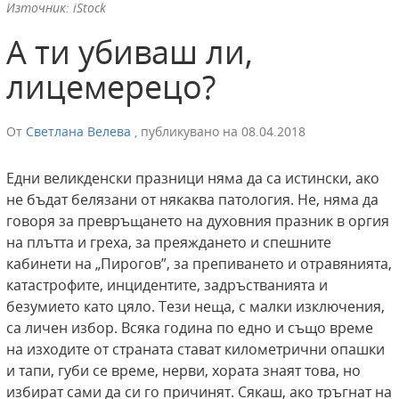
Източник: iStock
А ти убиваш ли,
лицемерецо?
От
Светлана Велева
,
публикувано на
08.04.2018
Едни великденски празници няма да са истински, ако
не бъдат белязани от някаква патология. Не, няма да
говоря за превръщането на духовния празник в оргия
на плътта и греха, за преяждането и спешните
кабинети на „Пирогов”, за препиването и отравянията,
катастрофите, инцидентите, задръстванията и
безумието като цяло. Тези неща, с малки изключения,
са личен избор. Всяка година по едно и също време
на изходите от страната стават километрични опашки
и тапи, губи се време, нерви, хората знаят това, но
избират сами да си го причинят. Сякаш, ако тръгнат на