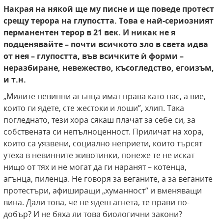
Накрая на някой ще му писне и ще поведе протест
срещу терора на глупостта. Това е най-сериозният
перманентен терор в 21 век. И никак не я
подценявайте – почти всичкото зло в света идва
от нея – глупостта, във всичките ѝ форми –
неразбиране, невежество, късогледство, егоизъм,
и т.н.
„Милите невинни агънца имат права като нас, а вие,
които ги ядете, сте жестоки и лоши”, хлип. Така
погледнато, тези хора сякаш плачат за себе си, за
собствената си непълноценност. Приличат на хора,
които са уязвени, социално неприети, които търсят
утеха в невинните животинки, понеже те не искат
нищо от тях и не могат да ги наранят – котенца,
агънца, пиленца. Не говоря за веганите, а за веганите
протестъри, афиширащи „хуманност” и вменяващи
вина. Дали това, че не ядеш агнета, те прави по-
добър? И не бяха ли това биологични закони?