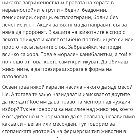
никаква загриженост към правата на хората в
неравностойните групи – бедни, бездомни,
пенсионери, сираци, експлоатирани, болни без
лечение и т.н. Акция за тях няма да направят, сълза
няма да проронят. В защита на животните в спор с
лекота обиждат и хапят озъбено противниците си или
просто несъгласните с тях. Забравяйки, че преди
всичко са хора. Това е морален канибализъм, а той е
по-лошо от това, което сами критикуват. Да обичаш
животните, а да презираш хората е форма на
патология.
Освен това някой кара ли насила някого да яде месо?
Не. А тогава те защо назидават и изискват от другите
да не ядат? Кое им дава право на ментор над чуждия
избор? Тук не говорим за насилие над животни, което
е осъдително и е нормално да се реагира, независимо
какъв си – веган или месояден. Тук говорим за
стопанската употреба на фермерски тип животни в