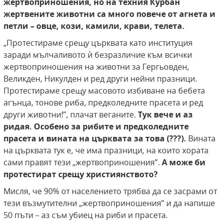
жертвоприношения, но на техния Курбан
жертвените животни са много повече от агнета и
петли – овце, кози, камили, крави, телета.
„Протестираме срещу църквата като институция
заради мълчаливото ѝ безразличие към всички
жертвоприношения на животни за Гергьовден,
Великден, Никулден и ред други нейни празници.
Протестираме срещу масовото избиване на бебета
агънца, тонове риба, предколедните прасета и ред
други животни!”, плачат веганите.
Тук вече и аз
ридая. Особено за рибите и предколедните
прасета и вината на църквата за това (???).
Вината
на църквата тук е, че има празници, на които хората
сами правят тези „жертвоприношения”.
А може би
протестират срещу християнството?
Мисля, че 90% от населението трябва да се засрами от
тези възмутителни „жертвоприношения” и да напише
50 пъти – аз съм убиец на риби и прасета.