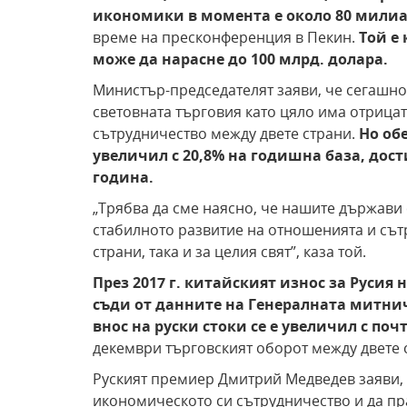
икономики в момента е около 80 милиа
време на пресконференция в Пекин.
Той е
може да нарасне до 100 млрд. долара.
Министър-председателят заяви, че сегашно
световната търговия като цяло има отрица
сътрудничество между двете страни.
Но об
увеличил с 20,8% на годишна база, дост
година.
„Трябва да сме наясно, че нашите държави 
стабилното развитие на отношенията и сътр
страни, така и за целия свят”, каза той.
През 2017 г. китайският износ за Русия н
съди от данните на Генералната митни
внос на руски стоки се е увеличил с поч
декември търговският оборот между двете с
Руският премиер Дмитрий Медведев заяви,
икономическото си сътрудничество и да пр