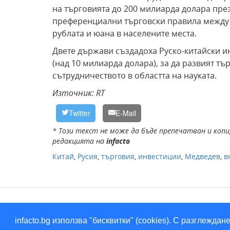
на търговията до 200 милиарда долара през
преференциални търговски правила между 
рублата и юана в населените места.
Двете държави създадоха Руско-китайски и
(над 10 милиарда долара), за да развият т
сътрудничеството в областта на науката.
Източник: RT
Twitter
E-Mail
* Този текст не може да бъде препечатван и копи
редакцията на
infacto
Китай
,
Русия
,
търговия
,
инвестиции
,
Медведев
,
в
infacto.bg използва "бисквитки" (cookies). С разглежд