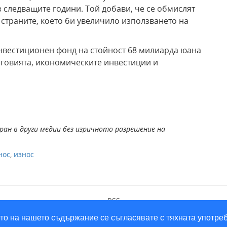
 следващите години. Той добави, че се обмислят
страните, което би увеличило използването на
нвестиционен фонд на стойност 68 милиарда юана
ърговията, икономическите инвестиции и
ран в други медии без изричното разрешение на
нос
,
износ
RSS
ането на нашето съдържание се съгласявате с тяхната употре
2026 © infacto