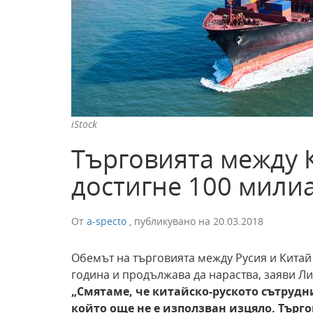
iStock
Търговията между 
достигне 100 мили
От
a-specto
,
публикувано на
20.03.2018
Обемът на търговията между Русия и Китай 
година и продължава да нараства, заяви Ли
„Смятаме, че китайско-руското сътрудн
който още не е използван изцяло.
Търго