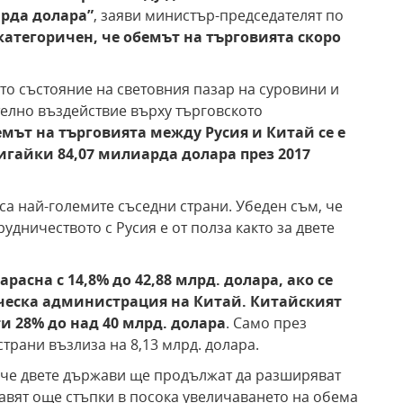
рда доларa”
, заяви министър-председателят по
 категоричен, че обемът на търговията скоро
то състояние на световния пазар на суровини и
телно въздействие върху търговското
емът на търговията между Русия и Китай се е
игайки 84,07 милиарда долара през 2017
са най-големите съседни страни. Убеден съм, че
удничеството с Русия е от полза както за двете
арасна с 14,8% до 42,88 млрд. долара, ако се
ческа администрация на Китай. Китайският
ти 28% до над 40 млрд. долара
. Само през
трани възлиза на 8,13 млрд. долара.
 че двете държави ще продължат да разширяват
авят още стъпки в посока увеличаването на обема