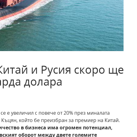
Китай и Русия скоро ще
арда долара
се е увеличил с повече от 20% през миналата
 Къцян, който бе преизбран за премиер на Китай.
ичество в бизнеса има огромен потенциал,
вският оборот между двете големите