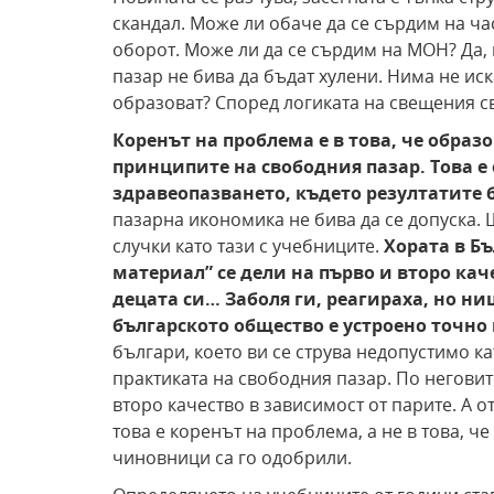
скандал. Може ли обаче да се сърдим на час
оборот. Може ли да се сърдим на МОН? Да, 
пазар не бива да бъдат хулени. Нима не иск
образоват? Според логиката на свещения св
Коренът на проблема е в това, че образ
принципите на свободния пазар. Това е 
здравеопазването, където резултатите 
пазарна икономика не бива да се допуска.
случки като тази с учебниците.
Хората в Б
материал” се дели на първо и второ каче
децата си… Заболя ги, реагираха, но ни
българското общество е устроено точно
българи, което ви се струва недопустимо к
практиката на свободния пазар. По неговит
второ качество в зависимост от парите. А 
това е коренът на проблема, а не в това, ч
чиновници са го одобрили.