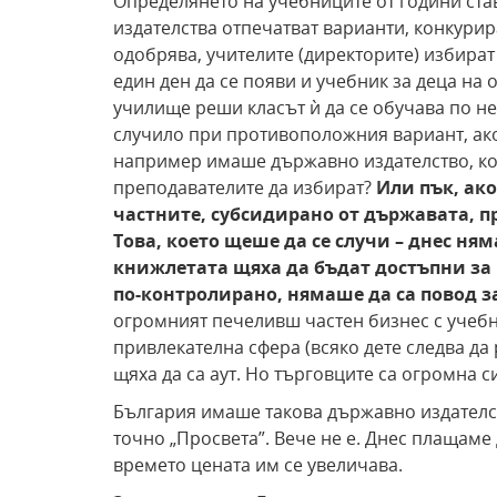
Определянето на учебниците от години ста
издателства отпечатват варианти, конкурир
одобрява, учителите (директорите) избират 
един ден да се появи и учебник за деца на 
училище реши класът ѝ да се обучава по не
случило при противоположния вариант, ако
например имаше държавно издателство, кое
преподавателите да избират?
Или пък, ако
частните, субсидирано от държавата, 
Това, което щеше да се случи
–
днес ням
книжлетата щяха да бъдат достъпни за
по-контролирано, нямаше да са повод з
огромният печеливш частен бизнес с учебни
привлекателна сфера (всяко дете следва да 
щяха да са аут. Но търговците са огромна с
България имаше такова държавно издателст
точно „Просвета”. Вече не е. Днес плащаме 
времето цената им се увеличава.