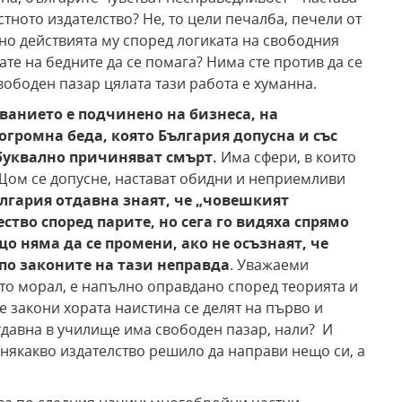
тното издателство? Не, то цели печалба, печели от
но действията му според логиката на свободния
ате на бедните да се помага? Нима сте против да се
ободен пазар цялата тази работа е хуманна.
ованието е подчинено на бизнеса, на
огромна беда, която България допусна и със
буквално причиняват смърт.
Има сфери, в които
 Щом се допусне, настават обидни и неприемливи
ългария отдавна знаят, че „човешкият
ство според парите, но сега го видяха спрямо
що няма да се промени, ако не осъзнаят, че
 по законите на тази неправда
. Уважаеми
ато морал, е напълно оправдано според теорията и
е закони хората наистина се делят на първо и
отдавна в училище има свободен пазар, нали? И
е някакво издателство решило да направи нещо си, а