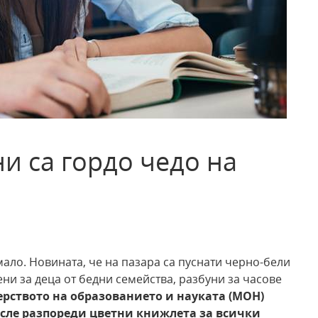
и са гордо чедо на
мало. Новината, че на пазара са пуснати черно-бели
ни за деца от бедни семейства, разбуни за часове
ерството на образованието и науката (МОН)
после разпореди цветни книжлета за всички