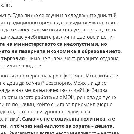
клас.
ът. Едва ли ще се случи и в следващите дни, тъй
т традиционно пречат да се види клечката, която
а да се забележи, че пожарът лумна не защото на
 да издаде учебници с различни цветове и цени,
та на министерството са недопустими, но
ането на пазарната икономика в образованието,
 търговия.
Нима не знаем, че търговците отдавна
й-гнилите плодове.
менно закономерен пазарен феномен. Има ли бедни
те деца да се учат? Безспорно. Може ли да се
а да е за сметка на качеството им? Не. Затова
едно от многото работещи с МОН, решава да пусне
ви го по-начин, който счита за приемлив (черно-
еята, като със сигурност в главите на
олитика”.
Само че не е социална политика, а е
и, и то чрез най-милото за хората – децата.
уна, българите чувстват несправедливост – настава