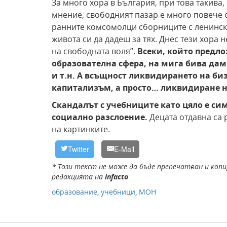
За много хора в България, при това такива
мнение, свободният пазар е много повече от
ранните комсомолци сборниците с ленински
живота си да дадеш за тях. Днес тези хора
на свободната воля”.
Всеки, който предло
образователна сфера, на мига бива дам
и т.н. А всъщност ликвидирането на биз
капитализъм, а просто… ликвидиране н
Скандалът с учебниците като цяло е си
социално разслоение.
Децата отдавна са 
на картинките.
Twitter
E-Mail
* Този текст не може да бъде препечатван и копи
редакцията на
infacto
образование
,
учебници
,
МОН