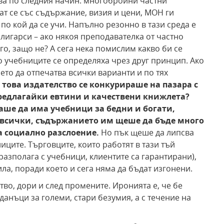
ва по следния начин: многобройни частни
ат се със съдържание, визия и цени, МОН ги
по кой да се учи. Напълно резонно в тази среда е
олигарси – ако някоя преподавателка от частно
го, защо не? А сега нека помислим какво би се
 учебниците се определяха чрез друг принцип. Ако
то да отпечатва всички варианти и по тях
 това издателство се конкурираше на пазара с
предлагайки евтини и качествени книжлета?
аше да има учебници за бедни и богати,
 всички, съдържанието им щеше да бъде много
а социално разслоение.
Но пък щеше да липсва
ците. Търговците, които работят в тази тъй
разполага с учебници, клиентите са гарантирани),
ила, поради което и сега няма да бъдат изгонени.
во, дори и след промените. Иронията е, че бе
данъци за големи, стари безумия, а с течение на