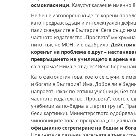
осмокласници.
Казусът касаеше именно 8 
Не беше изговорено къде се корени проблем
като предразсъдъци и интелектуален дефици
пали скандалите в България. Сега също ням
частното издателство „Просвета” му хрумна
нито пък, че МОН ги е одобрило.
Действия
коренът на проблема е друг – настаняв
превръщането на училището в арена на
са в храма? Нима е от днес? Вече берем на
Като фактология това, което се случи, е и
и богати в България? Има. Добре ли е бедни
направят някак по-евтини учебници, без тов
частното издателство „Просвета”, което е 
учебници за по-бедната „таргет група”. Пра
бели картинки). Министерството одобрява ид
чиновниците това е прекрасна „социална п
официално сегрегиране на бедни и богат
Новината се разчува, засегната е тънка стр