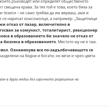
, които ръководят или определят общественото
 свещена крава. За тях той е това, което бяха за
 тезиси – не само трябва да им вярваш, ами и
 не се наричат комсомолци, а например: „Защитници
жи отказ от пазар, включително в
госван за комунист, тоталитарист, реакционер
неса в образованието би значело не отказ от
а бизнеса в образованието
. Мястото му не е там.
мвол. Ознаменува все по-задълбочаващото се
разделени на бедни и богати, но вече и чрез цвета
ран в други медии без изричното разрешение на