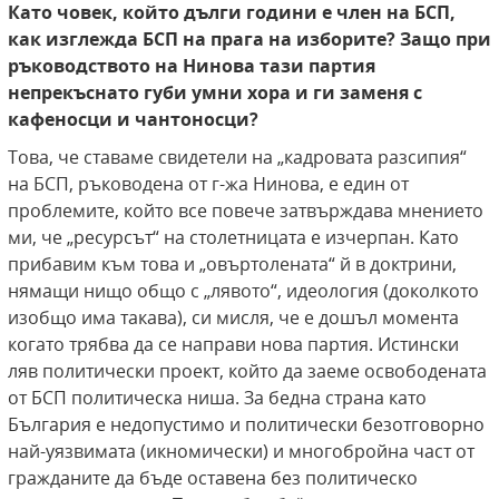
Като човек, който дълги години е член на БСП,
как изглежда БСП на прага на изборите? Защо при
ръководството на Нинова тази партия
непрекъснато губи умни хора и ги заменя с
кафеносци и чантоносци?
Това, че ставаме свидетели на „кадровата разсипия“
на БСП, ръководена от г-жа Нинова, е един от
проблемите, който все повече затвърждава мнението
ми, че „ресурсът“ на столетницата е изчерпан. Като
прибавим към това и „овъртолената“ й в доктрини,
нямащи нищо общо с „лявото“, идеология (доколкото
изобщо има такава), си мисля, че е дошъл момента
когато трябва да се направи нова партия. Истински
ляв политически проект, който да заеме освободената
от БСП политическа ниша. За бедна страна като
България е недопустимо и политически безотговорно
най-уязвимата (икномически) и многобройна част от
гражданите да бъде оставена без политическо