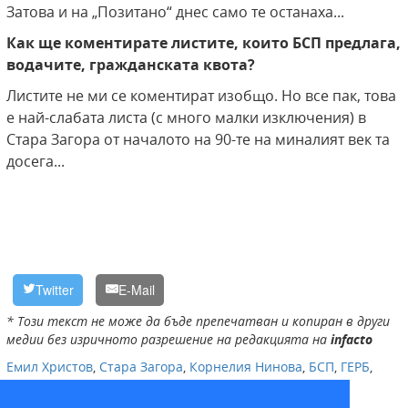
Затова и на „Позитано“ днес само те останаха...
Как ще коментирате листите, които БСП предлага,
водачите, гражданската квота?
Листите не ми се коментират изобщо. Но все пак, това
е най-слабата листа (с много малки изключения) в
Стара Загора от началото на 90-те на миналият век та
досега...
Twitter
E-Mail
* Този текст не може да бъде препечатван и копиран в други
медии без изричното разрешение на редакцията на
infacto
Емил Христов
,
Стара Загора
,
Корнелия Нинова
,
БСП
,
ГЕРБ
,
избори