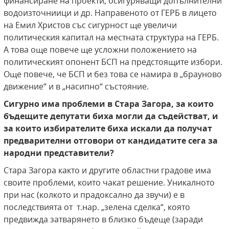
финансиране на проекти, осигуряващи допълнителни
водоизточниици и др. Направеното от ГЕРБ в лицето
на Емил Христов със сигурност ще увеличи
политическия капитал на местната структура на ГЕРБ.
А това още повече ще усложни положението на
политическият опонент БСП на предстоящите избори.
Още повече, че БСП и без това се намира в „брауново
движение“ и в „насипно“ състояние.
Сигурно има проблеми в Стара Загора, за които
бъдещите депутати биха могли да съдействат, и
за които избирателите биха искали да получат
предварителни отговори от кандидатите сега за
народни представители?
Стара Загора както и другите областни градове има
своите проблеми, които чакат решение. Уникалното
при нас (колкото и прадоксално да звучи) е в
последствията от т.нар. „зелена сделка“, която
предвижда затварянето в близко бъдеще (заради