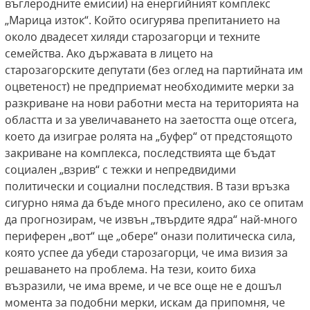
въглеродните емисии) на енергийният комплекс
„Марица изток“. Който осигурява препитанието на
около двадесет хиляди старозагорци и техните
семейства. Ако държавата в лицето на
старозагорските депутати (без оглед на партийната им
оцветеност) не предприемат необходимите мерки за
разкриване на нови работни места на територията на
областта и за увеличаването на заетостта още отсега,
което да изиграе ролята на „буфер“ от предстоящото
закриване на комплекса, последствията ще бъдат
социален „взрив“ с тежки и непредвидими
политически и социални последствия. В тази връзка
сигурно няма да бъде много пресилено, ако се опитам
да прогнозирам, че извън „твърдите ядра“ най-много
периферен „вот“ ще „обере“ онази политическа сила,
която успее да убеди старозагорци, че има визия за
решаването на проблема. На тези, които биха
възразили, че има време, и че все още не е дошъл
момента за подобни мерки, искам да припомня, че