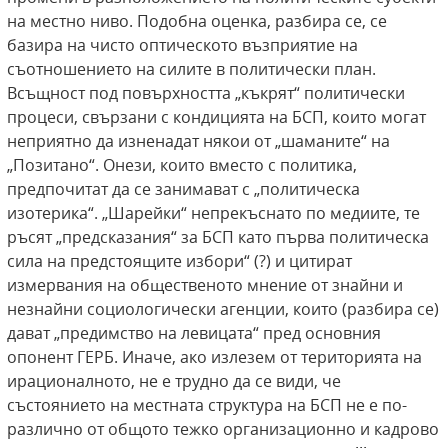
на местно ниво. Подобна оценка, разбира се, се
базира на чисто оптическото възприятие на
съотношението на силите в политически план.
Всъщност под повърхността „къкрят“ политически
процеси, свързани с кондицията на БСП, които могат
неприятно да изненадат някои от „шаманите“ на
„Позитано“. Онези, които вместо с политика,
предпочитат да се занимават с „политическа
изотерика“. „Шарейки“ непрекъснато по медиите, те
ръсят „предсказания“ за БСП като първа политическа
сила на предстоящите избори“ (?) и цитират
измервания на общественото мнение от знайни и
незнайни социологически агенции, които (разбира се)
дават „предимство на левицата“ пред основния
опонент ГЕРБ. Иначе, ако излезем от територията на
ирационалното, не е трудно да се види, че
състоянието на местната структура на БСП не е по-
различно от общото тежко организационно и кадрово