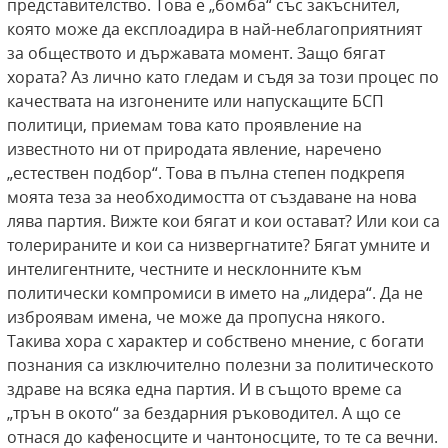
представителство. Това е „бомба“ със закъснител,
която може да експлоадира в най-неблагоприятният
за обществото и държавата момент. Защо бягат
хората? Аз лично като гледам и съдя за този процес по
качествата на изгонените или напускащите БСП
политици, приемам това като проявление на
известното ни от природата явление, наречено
„естествен подбор“. Това в пълна степен подкрепя
моята теза за необходимостта от създаване на нова
лява партия. Вижте кои бягат и кои остават? Или кои са
толерираните и кои са низвергнатите? Бягат умните и
интелигентните, честните и несклонните към
политически компромиси в името на „лидера“. Да не
изброявам имена, че може да пропусна някого.
Такива хора с характер и собствено мнение, с богати
познания са изключително полезни за политическото
здраве на всяка една партия. И в същото време са
„трън в окото“ за бездарния ръководител. А що се
отнася до кафеносците и чантоносците, то те са вечни.