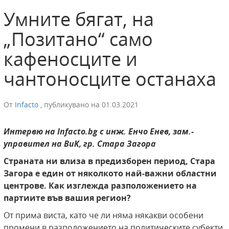
Умните бягат, на
„Позитано“ само
кафеносците и
чантоносците останаха
От
Infacto
,
публикувано на
01.03.2021
Интервю на Infacto.bg с инж. Енчо Енев, зам.-
управител на ВиК, гр. Стара Загора
Страната ни влиза в предизборен период, Стара
Загора е един от няколкото най-важни областни
центрове. Как изглежда разположението на
партиите във вашия регион?
От прима виста, като че ли няма някакви особени
промени в разположението на политическите субекти