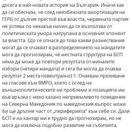
досега в най-новата история на България. Иначе как
да си обясним, че след неизбежната амортизация на
ГЕРБ от дългия престой във властта, червената партия
не успява по никакъв начин да се възползва от
политическата умора натрупана в основния опонент
за властта. Що се отнася до това какви размествания
могат да се очакват в разпределението на мандатите
мога да прогнозирам, че местната структура на БСП
няма да може да повтори резултата от миналите
избори (четири мандата) и сега би могла да очаква
резултат 2 места+(евентуално) 1. Очаквам преливане
на гласове към ВМРО, което с оглед на
външнополитическите ни проблеми и позицията им
във връзка с меко казано неприемливото поведение
на Северна Македония по македонския въпрос може
би ще дръпне част от „периферията“ към себе си. Дали
БСП е на кантар ми е трудно да прогнозирам, но не
мога да изключа подобно развитие на събитията.