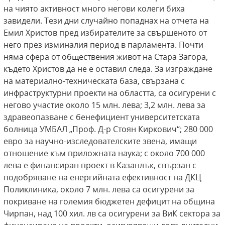
на чиято активност много негови колеги биха
завидели. Тези дни случайно попаднах на отчета на
Емил Христов пред избирателите за свършеното от
него през изминалия период в парламента. Почти
няма сфера от обществения живот на Стара Загора,
където Христов да не е оставил следа. За изграждане
на материално-техническата база, свързана с
инфраструктурни проекти на областта, са осигурени с
негово участие около 15 млн. лева; 3,2 млн. лева за
здравеопазване с бенефициент университетската
болница УМБАЛ „Проф. Д-р Стоян Киркович“; 280 000
евро за научно-изследователските звена, имащи
отношение към приложната наука; с около 700 000
лева е финансиран проект в Казанлък, свързан с
подобряване на енергийната ефективност на ДКЦ
Поликлиника, около 7 млн. лева са осигурени за
покриване на големия бюджетен дефицит на община
Чирпан, над 100 хил. лв са осигурени за ВиК сектора за