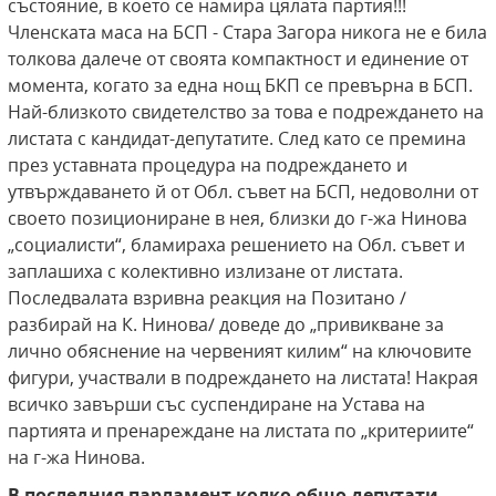
състояние, в което се намира цялата партия!!!
Членската маса на БСП - Стара Загора никога не е била
толкова далече от своята компактност и единение от
момента, когато за една нощ БКП се превърна в БСП.
Най-близкото свидетелство за това е подреждането на
листата с кандидат-депутатите. След като се премина
през уставната процедура на подреждането и
утвърждаването й от Обл. съвет на БСП, недоволни от
своето позициониране в нея, близки до г-жа Нинова
„социалисти“, бламираха решението на Обл. съвет и
заплашиха с колективно излизане от листата.
Последвалата взривна реакция на Позитано /
разбирай на К. Нинова/ доведе до „привикване за
лично обяснение на червеният килим“ на ключовите
фигури, участвали в подреждането на листата! Накрая
всичко завърши със суспендиране на Устава на
партията и пренареждане на листата по „критериите“
на г-жа Нинова.
В последния парламент колко общо депутати