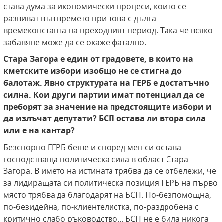
става дума за икономически процеси, които се
развиват във времето при това с дълга
времеконстанта на преходният период. Така че всяко
забавяне може да се окаже фатално.
Стара Загора е един от градовете, в които на
кметските избори изобщо не се стигна до
балотаж. Явно структурата на ГЕРБ е достатъчно
силна. Кои други партии имат потенциал да се
преборят за значение на предстоящите избори и
да излъчат депутати? БСП остава ли втора сила
или е на кантар?
Безспорно ГЕРБ беше и според мен си остава
господстваща политическа сила в област Стара
Загора. В името на истината трябва да се отбележи, че
за лидиращата си политическа позиция ГЕРБ на първо
място трябва да благодарят на БСП. По-безпомощна,
по-безидейна, по-клиентелистка, по-раздробена с
критично слабо ръководство... БСП не е била никога