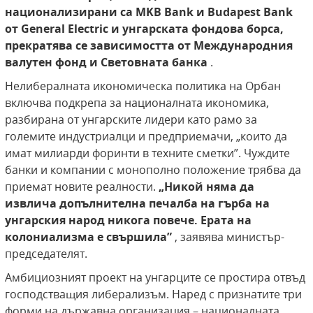
национализирани са MKB Bank и Budapest Bank
от General Electric и унгарската фондова борса,
прекратява се зависимостта от Международния
валутен фонд и Световната банка
.
Нелибералната икономическа политика на Орбан
включва подкрепа за националната икономика,
разбирана от унгарските лидери като рамо за
големите индустриалци и предприемачи, „които да
имат милиарди форинти в техните сметки”. Чуждите
банки и компании с монополно положение трябва да
приемат новите реалности.
„Никой няма да
извлича допълнителна печалба на гърба на
унгарския народ никога повече. Ерата на
колониализма е свършила”
, заявява министър-
председателят.
Амбициозният проект на унгарците се простира отвъд
господстващия либерализъм. Наред с признатите три
форми на държавна организация – националната