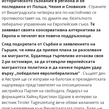
историческото съзнание в региона и бе
последвана от Полша, Чехия и Словакия
. Страните
от Вишеградската четворка все по-настойчиво се
противопоставят на, по думите им, безпътното
либерално управление на Европейския съюз.
Те
заявяват своята консервативна алтернатива за
Европа и печелят все повече поддръжници
.
След подкрепата от Сърбия и заявлението на
Гърция, че няма да приеме плана за разселване
на мигранти, Будапеща търпеливо изчаква своя
2-ри октомври, за да отхвърли европейската
мигрантска политика и да нанесе пореден удар
върху „победилия евролиберализъм”
. Същият ден
в Австрия ще се изправи на балотаж в президентската
надпревара представителят на опозиционната
австрийска Партия на свободата. Лидерът на
формацията Хайнц-Кристиан Щрахе в интервю за
вестник Tiroler Tageszeitung вече обяви желанието за
присъединяване към Вишеградската група. Дали ще