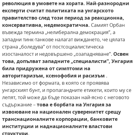
революция в умовете на хората. Най-разнородни
експерти считат политиката на унгарското
правителство след този период за реакционна,
консервативна, недемократична.
Самият Орбан
въвежда термина „нелиберална демокрация”, а
западни тинк-танкове налагат виждането, че цялата
страна „боледува” от постсоциалистическа
изостаналост и недовършено „озападняване”.
Освен
това, допълват западните „специалисти”, Унгария
била придружена от симптоми на
авторитаризъм, ксенофобия и расизъм
.
Независимо от формата, в която се проявява
унгарският бунт, и пропагандните етикети, които му се
лепят, той може да бъде показан най-ясно с неговото
съдържание –
това е борбата на Унгария за
извоюване на национален суверенитет срещу
транснационалните корпорации, банковите
институции и наднационалните властови
структури.