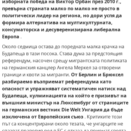
изборната победа на Виктор Орбан през 2010 г.,
превърна страната малко по малко не просто в
политически лидер на региона, но дори успя да
формира алтернатива на мултикултурната,
консуматорска и десуверенизирана либерална
Европа
.
Около седмица остава до поредната малка крачка на
Будапеща в тази посока. Става дума за предстоящия
референдум, насочен срещу мигрантската политиката
на германския канцлер Ангела Меркел за отворени
граници и квоти за мигранти.
От Берлин и Брюксел
разбираемо възприемат референдума като
опасност и упражняват систематичен натиск над
Будапеща, кулминацията на който е призивът на
външния министър на Люксембург от страниците
на германския вестник Die Welt Унгария да бъде
изключена от Европейския съюз
. Критиките този
път са концентрирани около тезата, че унгарците не
спазват правовия ред в ЕС с отказа да приемат своята