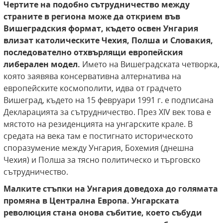
Чертите на подобно сътрудничество между
страните в региона може да открием във
Вишеградския формат, където освен Унгария
влизат католическите Чехия, Полша и Словакия,
последователно отхвърлящи европейския
либерален модел.
Името на Вишеградската четворка,
която заявява консервативна алтернатива на
европейските космополити, идва от градчето
Вишеград, където на 15 февруари 1991 г. е подписана
Декларацията за сътрудничество. През XIV век това е
мястото на резиденцията на унгарските крале. В
средата на века там е постигнато историческото
споразумение между Унгария, Бохемия (днешна
Чехия) и Полша за тясно политическо и търговско
сътрудничество.
Малките стъпки на Унгария доведоха до голямата
промяна в Централна Европа.
Унгарската
революция стана онова събитие, което събуди