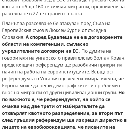
квота от общо 160-те хиляди мигранти, предвидени за
разселване в 27-те страни от съюза.
Планът за разселване бе атакуван пред Съда на
Европейския съюз в Люксембург и от съседна
Словакия.
А според Будапеща не е в договорените
области на компетенции, съгласно
учредителните договори на ЕС
. По думите на
говорителя на унгарското правителство Золтан Ковач,
предстоящият референдум ще разобличи прикрития
начин на работа на евроинституциите. Всъщност
референдумът в Унгария ще делегитимира идеята, че
Европа може да реши демографските си проблеми с
внос на мигранти от други цивилизационни групи.
Но
по-важното е, че референдумът, на който се
очаква над две трети от избирателите да
отхвърлят квотното разпределение, за втори път
след гръцкия референдум ще изкрещи директно в
лицето на евробюрокрацията, че писаните на