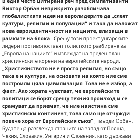
В една често цитирана реч пред симпатизанти
Виктор Орбан неприкрито разобличава
глобалистката идея на евролидерите да „слеят
култури, религии и популации” и така да наложат
нова евроидентичност на нациите, влизащи в
рамките на блока
. Срещу този проект унгарските
лидери противопоставят голисткото разбиране за
„Европа на нациите” и извеждат на преден план
християнските корени на европейските народи.
„Християнството не е просто религия, но също
така е и култура, на основата на която ние сме
построили цяла цивилизация. Това не е избор, а
факт. Ако хората чувстват, че европейските
политици се борят срещу техния произход и се
срамуват да приемат, че ние наистина сме
християнски континент, това само ще отчужди
повече хора от Европейския съюз”
, твърди Орбан.
Будапеща разглежда страните на запад от Полша,
Чехия, Словакия, Унгария и Словения, като държави