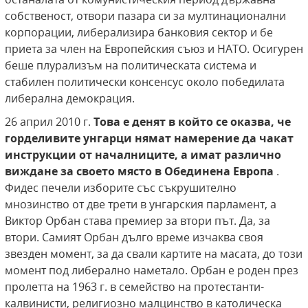
собственост, отвори пазара си за мултинационални
корпорации, либерализира банковия сектор и бе
приета за член на Европейския съюз и НАТО. Осигурен
беше плурализъм на политическата система и
стабилен политически консенсус около победилата
либерална демокрация.
26 април 2010 г.
Това е денят в който се оказва, че
горделивите унгарци нямат намерение да чакат
инструкции от началниците, а имат различно
виждане за своето място в Обединена Европа
.
Фидес печели изборите със съкрушително
мнозинство от две трети в унгарския парламент, а
Виктор Орбан става премиер за втори път. Да, за
втори. Самият Орбан дълго време изчаква своя
звезден момент, за да свали картите на масата, до този
момент под либерално наметало. Орбан е роден през
пролетта на 1963 г. в семейство на протестанти-
калвинисти, религиозно малцинство в католическа