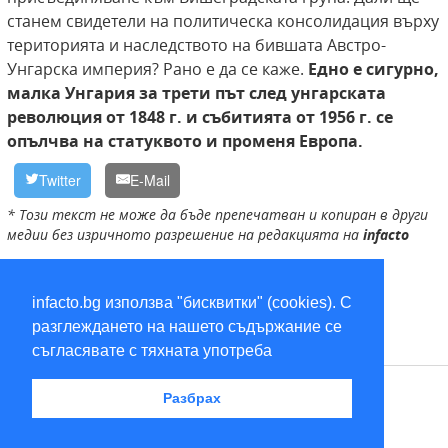
станем свидетели на политическа консолидация върху
територията и наследството на бившата Австро-
Унгарска империя? Рано е да се каже.
Едно е сигурно,
малка Унгария за трети път след унгарската
революция от 1848 г. и събитията от 1956 г. се
опълчва на статуквото и променя Европа.
Twitter
E-Mail
* Този текст не може да бъде препечатван и копиран в други
медии без изричното разрешение на редакцията на
infacto
Унгария
,
Виктор Орбан
infacto.bg използва "бисквитки" (cookies). С
разглеждането на нашето съдържание се
съгласявате с тяхната употреба
RSS
Разбрах
2026 © infacto