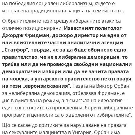
на победилия социален либерализъм, където е
изоставена традиционната защита на семейството.
Отбранителните тези срещу либералните атаки са
отлично позиционирани.
Известният политолог
Джордж Фридман, доскоро директор на една от
най-влиятелните частни аналитични агенции
„Статфор”, твърди, че за да бъде обвинено едно
правителство, че не е либерална демокрация, то
трябва или да не провежда свободни национални
демократични избори или да не зачита правата
на човека, а унгарското правителство не отговаря
на тези „евроизисквания”.
Тезата на Виктор Орбан
за нелиберална демокрация, отбелязва Фридман, е
„не в смисъла на режим, а в смисъла на идеология –
един свят, в който са проведени избори и либералните
програми и ценности са отхвърлени от избирателите”.
Що се касае до критиките за нарушаване на правата
на сексуалните малцинства в Унгария, Орбан има