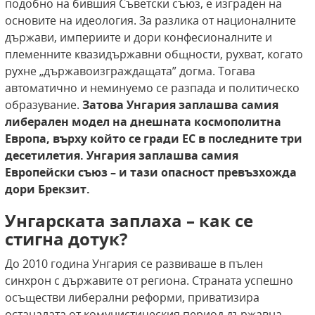
подобно на бившия Съветски съюз, е изграден на
основите на идеология. За разлика от националните
държави, империите и дори конфесионалните и
племенните квазидържавни общности, рухват, когато
рухне „държавоизграждащата” догма. Тогава
автоматично и неминуемо се разпада и политическо
образувание.
Затова Унгария заплашва самия
либерален модел на днешната космополитна
Европа, върху който се гради ЕС в последните три
десетилетия. Унгария заплашва самия
Европейски съюз – и тази опасност превъзхожда
дори Брекзит.
Унгарската заплаха – как се
стигна дотук?
До 2010 година Унгария се развиваше в пълен
синхрон с държавите от региона. Страната успешно
осъществи либерални реформи, приватизира
останалата от комунистическия период държавна