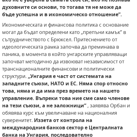
духовните си основи, то тогава тя не може да
бъде успешна и в икономическо отношение”.
Икономическата и финансова политика с основание
могат да бъдат определени като „препъни камък” в
сътрудничеството с Брюксел. Притеснението от
идеологическата рамка започва да преминава в
паника, в момента в който унгарските управляващи
започват методично да извоюват независимост от
транснационалните финансови и политически
структури.
„Унгария е част от системата на
западните съюзи, НАТО и ЕС. Няма спор относно
това, няма и да има през времето на нашето
управление. Въпреки това ние сме само членове
на тези съюзи, а не заложници”
, заявява Орбан и
обявява курс към увеличаване на националния
суверенитет.
Иззета от контрола на
международния банков сектор е Централната
банка на Унгария, последователно