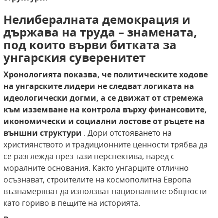
Нелибералната демокрация и
държава на труда – знамената,
под които върви битката за
унгарския суверенитет
Хронологията показва, че политическите ходове
на унгарските лидери не следват логиката на
идеологически догми, а се движат от стремежа
към изземване на контрола върху финансовите,
икономически и социални лостове от ръцете на
външни структури
. Дори отстояването на
християнството и традиционните ценности трябва да
се разглежда през тази перспектива, наред с
моралните основания. Както унгарците отлично
осъзнават, строителите на космополитна Европа
възнамеряват да използват националните общности
като гориво в пещите на историята.