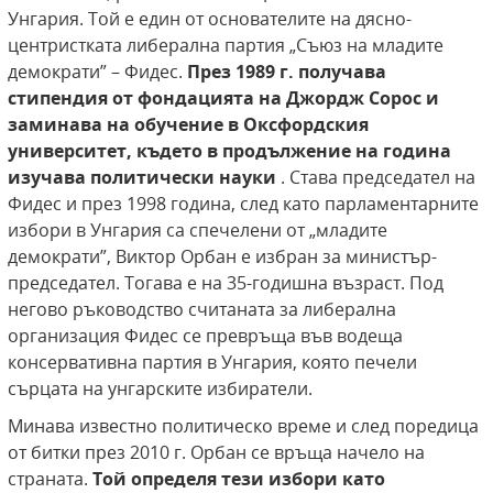
Унгария. Той е един от основателите на дясно-
центристката либерална партия „Съюз на младите
демократи” – Фидес.
През 1989 г. получава
стипендия от фондацията на Джордж Сорос и
заминава на обучение в Оксфордския
университет, където в продължение на година
изучава политически науки
. Става председател на
Фидес и през 1998 година, след като парламентарните
избори в Унгария са спечелени от „младите
демократи”, Виктор Орбан е избран за министър-
председател. Тогава е на 35-годишна възраст. Под
негово ръководство считаната за либерална
организация Фидес се превръща във водеща
консервативна партия в Унгария, която печели
сърцата на унгарските избиратели.
Минава известно политическо време и след поредица
от битки през 2010 г. Орбан се връща начело на
страната.
Той определя тези избори като