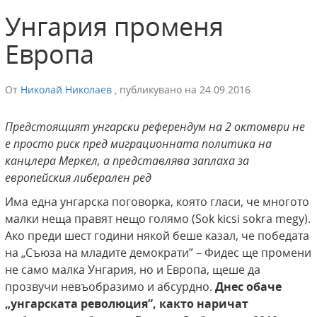
Унгария променя
Европа
От
Николай Николаев
,
публикувано на
24.09.2016
Предстоящият унгарски референдум на 2 октомври не
е просто риск пред миграционната политика на
канцлера Меркел, а представлява заплаха за
европейския либерален ред
Има една унгарска поговорка, която гласи, че многото
малки неща правят нещо голямо (Sok kicsi sokra megy).
Ако преди шест години някой беше казал, че победата
на „Съюза на младите демократи” – Фидес ще промени
не само малка Унгария, но и Европа, щеше да
прозвучи невъобразимо и абсурдно.
Днес обаче
„унгарската революция”, както наричат