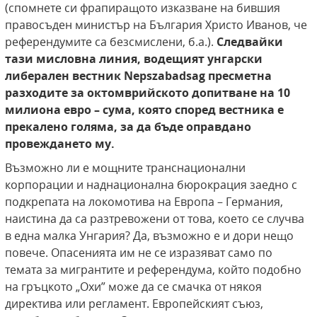
(спомнете си фрапиращото изказване на бившия
правосъден министър на България Христо Иванов, че
референдумите са безсмислени, б.а.).
Следвайки
тази мисловна линия, водещият унгарски
либерален вестник Nepszabadsag пресметна
разходите за октомврийското допитване на 10
милиона евро – сума, която според вестника е
прекалено голяма, за да бъде оправдано
провеждането му.
Възможно ли е мощните транснационални
корпорации и наднационална бюрокрация заедно с
подкрепата на локомотива на Европа – Германия,
наистина да са разтревожени от това, което се случва
в една малка Унгария? Да, възможно е и дори нещо
повече. Опасенията им не се изразяват само по
темата за мигрантите и референдума, който подобно
на гръцкото „Охи” може да се смачка от някоя
директива или регламент. Европейският съюз,