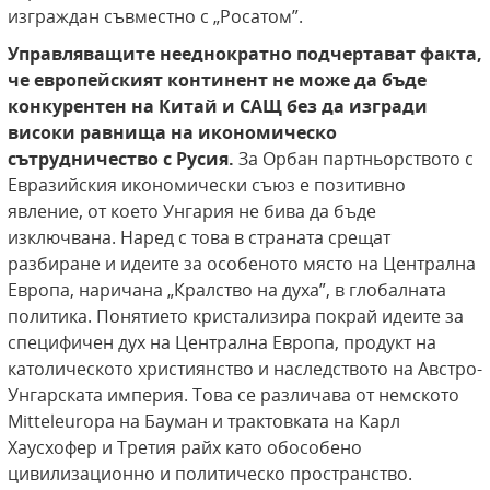
изграждан съвместно с „Росатом”.
Управляващите нееднократно подчертават факта,
че европейският континент не може да бъде
конкурентен на Китай и САЩ без да изгради
високи равнища на икономическо
сътрудничество с Русия.
За Орбан партньорството с
Евразийския икономически съюз е позитивно
явление, от което Унгария не бива да бъде
изключвана. Наред с това в страната срещат
разбиране и идеите за особеното място на Централна
Европа, наричана „Кралство на духа”, в глобалната
политика. Понятието кристализира покрай идеите за
специфичен дух на Централна Европа, продукт на
католическото християнство и наследството на Австро-
Унгарската империя. Това се различава от немското
Mitteleuropa на Бауман и трактовката на Карл
Хаусхофер и Третия райх като обособено
цивилизационно и политическо пространство.