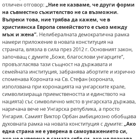
отличен отговор:
„Ние не казваме, че други форми
на съвместно съжителство не са възможни.
Въпреки това, ние трябва да кажем, че в
християнска Европа семейството е съюз между
мъж и жена”.
Нелибералната демократична рамка
намери приложение в новата конституция на
страната, влязла в сила през 2012 г. Основният закон,
започващ с думите „Боже, благослови унгарците”,
провъзгласява тази същност на държавата и
семейната институция, забранява абортите и изрично
споменава Короната на Св. Стефан (короната,
използвана при коронацията на унгарските крале,
символизираща приемствеността и единството на
нацията) със символично място в унгарската държава,
наричана вече не Унгарска република, а просто
Унгария. Самият Виктор Орбан амбициозно обобщава
духовната рамка на новата конституция с думите:
„Ако
една страна не е уверена в самоуважението си,
ако не е уверена в самата себе си, ако не познава