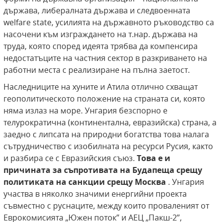
държава, либералната държава и следвоенната
welfare state, усилията на държавното ръководство са
насочени към изграждането на т.нар. държава на
труда, която според идеята трябва да компенсира
недостатъците на частния сектор в разкриването на
работни места с реализиране на пълна заетост.
Наследниците на хуните и Атила отлично схващат
геополитическото положение на страната си, която
няма излаз на море. Унгария безспорно е
телурократична (континентална, евразийска) страна, а
заедно с липсата на природни богатства това налага
сътрудничество с изобилната на ресурси Русия, както
и разбира се с Евразийския съюз.
Това е и
причината за съпротивата на Будапеща срещу
политиката на санкции срещу Москва
. Унгария
участва в няколко значими енергийни проекта
съвместно с руснаците, между които проваленият от
Еврокомисията „Южен поток” и АЕЦ „Пакш-2”,