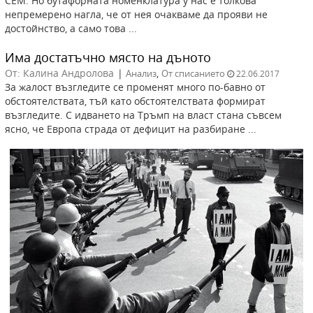
СЕМ. Но бутафорната номенклатура у нас е толкова
непремерено нагла, че от нея очакваме да прояви не
достойнство, а само това ...
Има достатъчно място на дъното
От: Калина Андролова
|
,
Анализ
От списанието
22.06.2017
За жалост възгледите се променят много по-бавно от
обстоятелствата, тъй като обстоятелствата формират
възгледите. С идването на Тръмп на власт стана съвсем
ясно, че Европа страда от дефицит на разбиране ...