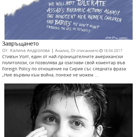
Завръщането
От: Калина Андролова
|
,
Анализ
От списанието
18.04.2017
Стивън Уолт, един от най-проницателните американски
политолози, си позволява да озаглави свой коментар във
Foreign Policy по отношение на Сирия със следната фраза:
„Ние вървим към война, понеже не можем ...