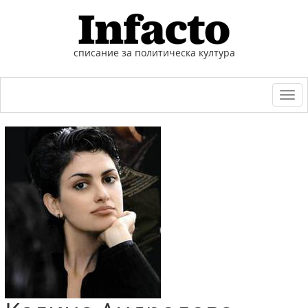
списание за политическа култура
Togg
navi