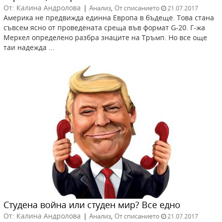
От: Калина Андролова
|
,
Анализ
От списанието
21.07.2017
Aмерика не предвижда единна Европа в бъдеще. Това стана
съвсем ясно от проведената среща във формат G-20. Г-жа
Меркел определено разбра знаците на Тръмп. Но все още
таи надежда ...
Студена война или студен мир? Все едно
От: Калина Андролова
|
,
Анализ
От списанието
21.07.2017