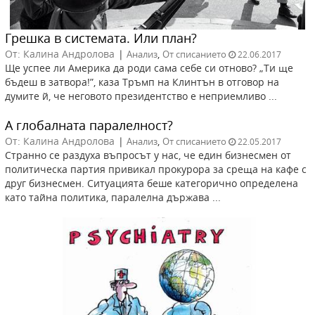
Грешка в системата. Или план?
От: Калина Андролова
|
,
Анализ
От списанието
22.06.2017
Ще успее ли Америка да роди сама себе си отново? „Ти ще
бъдеш в затвора!”, каза Тръмп на Клинтън в отговор на
думите й, че неговото президентство е неприемливо ...
А глобалната паралелност?
От: Калина Андролова
|
,
Анализ
От списанието
22.05.2017
Странно се раздуха въпросът у нас, че един бизнесмен от
политическа партия привикал прокурора за среща на кафе с
друг бизнесмен. Ситуацията беше категорично определена
като тайна политика, паралелна държава ...