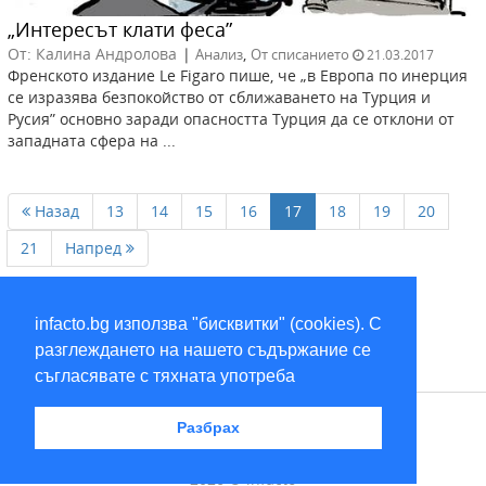
„Интересът клати феса”
От: Калина Андролова
|
,
Анализ
От списанието
21.03.2017
Френското издание Le Figaro пише, че „в Европа по инерция
се изразява безпокойство от сближаването на Турция и
Русия” основно заради опасността Турция да се отклони от
западната сфера на ...
Назад
13
14
15
16
17
18
19
20
21
Напред
infacto.bg използва "бисквитки" (cookies). С
разглеждането на нашето съдържание се
съгласявате с тяхната употреба
RSS
Разбрах
2026 © infacto