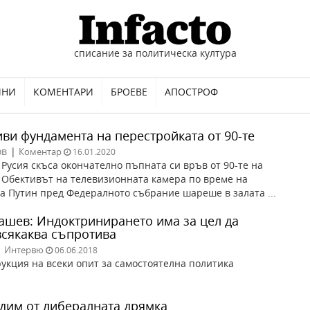
списание за политическа култура
ИНИ
КОМЕНТАРИ
БРОЕВЕ
АПОСТРОФ
иви фундамента на перестройката от 90-те
ов
|
Коментар
16.01.2020
 Русия скъса окончателно пъпната си връв от 90-те на
 Обективът на телевизионната камера по време на
а Путин пред Федералното събрание шареше в залата ...
ашев: Индоктринирането има за цел да
всякаква съпротива
|
Интервю
06.06.2018
рукция на всеки опит за самостоятелна политика
удим от либералната дрямка