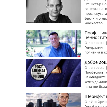
От: Петър Во
Вечерта на 1
прословутата
факли и огла
множество ...
Проф. Ник
ценностит
От: a-specto
Генералният 
политика в к
Добре дош
От: a-specto
Професорът о
най-видните 
която домини
века ще бъда
Шерифът н
От: Иво Хрис
Герой в млад