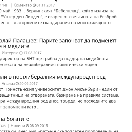
лгин
|
Коментар
01.11.2017
0 май 1933 г. берлинският "Бебелплац", който излиза на
 "Унтер ден Линден", е озарен от светлината на безброй
сен от възторжените скандирания на многохилядното
олай Палашев: Парите започват да подменят
е в медиите
|
Интервю
17.08.2017
директор на БНТ ще трябва да поддържа медийната
онтекста на неолибералния политически модел
ли в постлибералния международен ред
|
Анализ
20.06.2017
т Принстънския университет Джон Айкънбъри - един от
защитници на отворената, базирана на правила система,
ра международния ред днес, твърди, че последните два
т запомнени като ...
а богатите
тов
|
Новини
08.09.2015
остта си, днес Бил Братън е скъпоплатен проповедник на