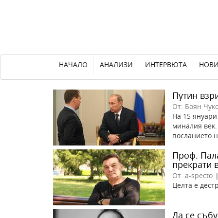
НАЧАЛО
АНАЛИЗИ
ИНТЕРВЮТА
НОВ
Путин взр
От: Боян Чук
На 15 януари
миналия век.
посланието н
Проф. Пал
прекрати 
От: a-specto
Целта е дест
Да се съб