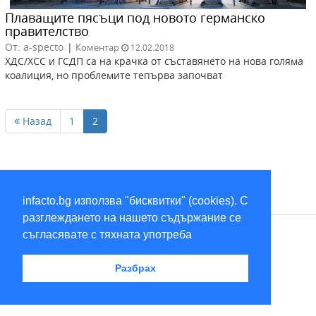
Плаващите пясъци под новото германско
правителство
От: a-specto
|
Коментар
12.02.2018
ХДС/ХСС и ГСДП са на крачка от съставянето на нова голяма
коалиция, но проблемите тепърва започват
Назад
1
2
infacto.bg използва "бисквитки" (cookies). С
разглеждането на нашето съдържание се
съгласявате с тяхната употреба
RSS
Разбрах
2026 © infacto