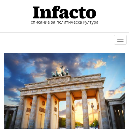
списание за политическа култура
Togg
navi