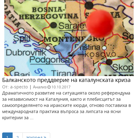
Балканското преддверие на каталунската криза
От: a-specto
|
Анализ
10.10.2017
Драматичното развитие на ситуацията около референдума
за независимост на Каталуния, както и плебисцитът за
самоопределянето на иракските кюрди, отново поставиха в
международната практика въпроса за липсата на ясни
критерии за ...
1
2
Напред