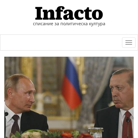
списание за политическа култура
Togg
navi