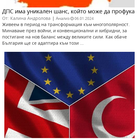
ДПС има уникален шанс, който може да профука
От: Калина Андролова
|
Анализ
06.01.2024
Живеем в период на трансформация към многополярност.
Минаваме през войни, и конвенционални и хибридни, за
постигане на нов баланс между великите сили. Как обаче
България ще се адаптира към този ...