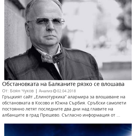
Обстановката на Балканите рязко се влошава
От: Боян Чуков
|
Анализ
02.04.2018
Гръцкият сайт „Елинотуркика“ алармира за влошаване на
обстановката в Косово и Южна Сърбия. Сръбски самолети
постоянно летят последните два дни над главите на
албанците в град Прешево. Съгласно информация от ...