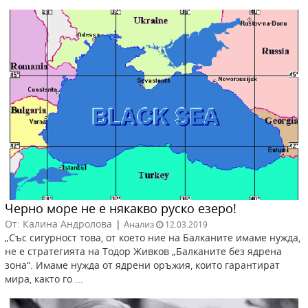
Черно море не е някакво руско езеро!
От: Калина Андролова
|
Анализ
12.03.2019
„Със сигурност това, от което ние на Балканите имаме нужда,
не е стратегията на Тодор Живков „Балканите без ядрена
зона“. Имаме нужда от ядрени оръжия, които гарантират
мира, както го ...