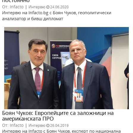
От: Infacto
|
Интервю
24.06.2020
Интервю на Infacto.bg с Боян Чуков, геополитически
анализатор и бивш дипломат
Боян Чуков: Европейците са заложници на
американската ПРО
От: Infacto
|
Интервю
26.04.2019
Интервю на Infacto с Боян Чуков, експерт по национална