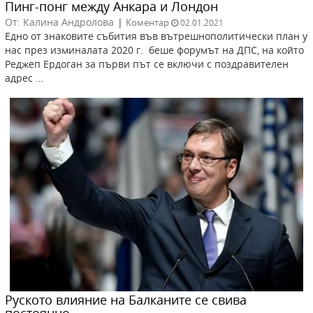
Пинг-понг между Анкара и Лондон
От: Калина Андролова
|
Коментар
02.01.2021
Едно от знаковите събития във вътрешнополитически план у
нас през изминалата 2020 г. беше форумът на ДПС, на който
Реджеп Ердоган за първи път се включи с поздравителен
адрес ...
Руското влияние на Балканите се свива
постоянно