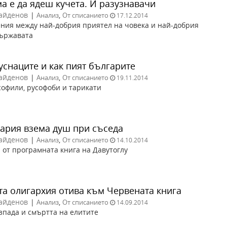
а е да ядеш кучета. И разузнавачи
айденов
|
,
Анализ
От списанието
17.12.2014
ния между най-добрия приятел на човека и най-добрия
държавата
уснаците и как пият българите
айденов
|
,
Анализ
От списанието
19.11.2014
софили, русофоби и тарикати
ария взема душ при съседа
айденов
|
,
Анализ
От списанието
14.10.2014
 от програмната книга на Давутоглу
та олигархия отива към Червената книга
айденов
|
,
Анализ
От списанието
14.09.2014
зпада и смъртта на елитите