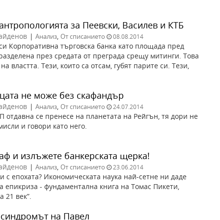
антропологията за Пеевски, Василев и КТБ
айденов
|
,
Анализ
От списанието
08.08.2014
си Корпоративна търговска банка като площада пред
разделена през средата от преграда срещу митинги. Това
на властта. Тези, които са отсам, губят парите си. Тези,
цата не може без скафандър
айденов
|
,
Анализ
От списанието
24.07.2014
 отдавна се пренесе на планетата на Рейгън, тя дори не
мисли и говори като него.
раф и излъжете банкерската щерка!
айденов
|
,
Анализ
От списанието
23.06.2014
чи с епохата? Икономическата наука най-сетне ни даде
а епикриза - фундаментална книга на Томас Пикети,
 21 век”.
 синдромът на Павел