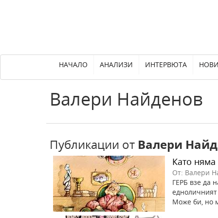
НАЧАЛО
АНАЛИЗИ
ИНТЕРВЮТА
НОВ
Валери
Найденов
Публикации от
Валери Найд
Като няма 
От: Валери Н
ГЕРБ взе да 
едноличният 
Може би, но м