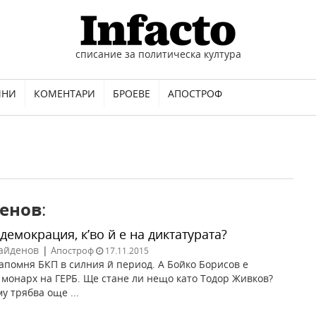
списание за политическа култура
ИНИ
КОМЕНТАРИ
БРОЕВЕ
АПОСТРОФ
енов
:
демокрация, к’во й е на диктатурата?
айденов
|
Апостроф
17.11.2015
напомня БКП в силния й период. А Бойко Борисов е
монарх на ГЕРБ. Ще стане ли нещо като Тодор Живков?
у трябва още ...