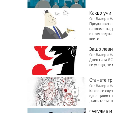
Какво учи 
От: Валери Н
Представете 
парламента, 
е преградата 
които ...
Защо леви
От: Валери Н
Днешната БСП
се усеща, че 
Станете г
От: Валери Н
Какво се слу
една цялостн
„Капиталът на
Фукуяма и