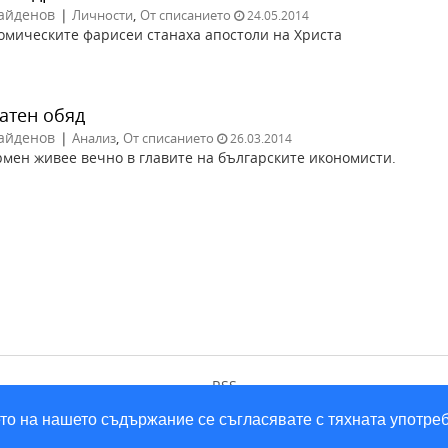
айденов
|
,
Личности
От списанието
24.05.2014
омическите фарисеи станаха апостоли на Христа
атен обяд
айденов
|
,
Анализ
От списанието
26.03.2014
мен живее вечно в главите на българските икономисти.
RSS
ането на нашето съдържание се съгласявате с тяхната употре
2026 © infacto