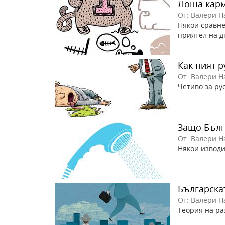
Лоша карм
От: Валери Н
Някои сравне
приятел на 
Как пият р
От: Валери Н
Четиво за ру
Защо Бълг
От: Валери Н
Някои изводи
Българска
От: Валери Н
Теория на ра