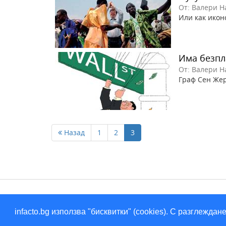
От: Валери Н
Или как икон
Има безпл
От: Валери Н
Граф Сен Жер
Назад
1
2
3
infacto.bg използва "бисквитки" (cookies). С разглежд