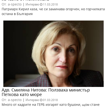
От: a-specto
|
Интервю
11.03.2018
Патриарх Кирил каза, че си заминава огорчен, но горчилката
остана в България
Адв. Смиляна Нитова: Ползваха министър
Петкова като мюре
От: a-specto
|
Интервю
01.03.2018
Много от кадрите на ГЕРБ изгарят като бушони, щом стане