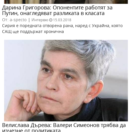
Дарина Григорова: Опонентите работят за
Путин, онагледяват разликата в класата
От: a-specto
|
Интервю
15.03.2018
Сирия е поредната отворена рана, наред с Украйна, която
САЩ ще поддържат хронична
Велислава Дърева: Валери Симеонов трябва да
изчезне от политиката