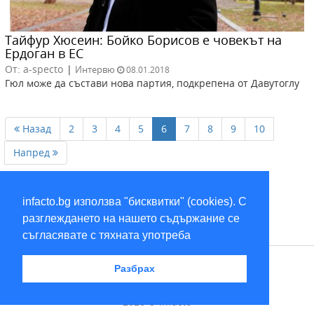
Тайфур Хюсеин: Бойко Борисов е човекът на
Ердоган в ЕС
От: a-specto
|
Интервю
08.01.2018
Гюл може да състави нова партия, подкрепена от Давутоглу
Назад
2
3
4
5
6
7
8
9
10
Напред
infacto.bg използва "бисквитки" (cookies). С
разглеждането на нашето съдържание се
съгласявате с тяхната употреба
RSS
Разбрах
2026 © infacto