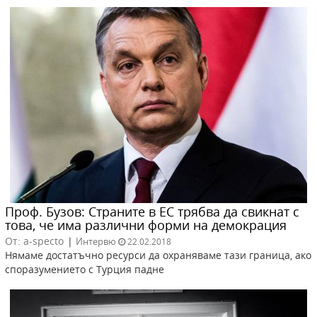
Проф. Бузов: Страните в ЕС трябва да свикнат с
това, че има различни форми на демокрация
От: a-specto
|
Интервю
22.02.2018
Нямаме достатъчно ресурси да охраняваме тази граница, ако
споразумението с Турция падне