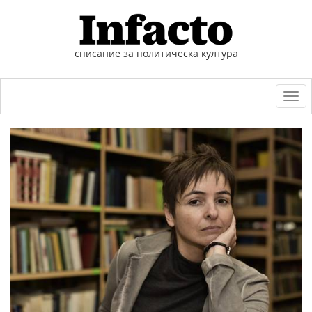
списание за политическа култура
Togg
navi