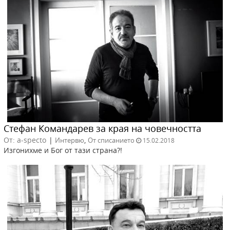
Стефан Командарев за края на човечността
От: a-specto
|
,
Интервю
От списанието
15.02.2018
Изгонихме и Бог от тази страна?!