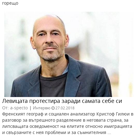
горещо
Левицата протестира заради самата себе си
От: a-specto
|
Интервю
27.02.2018
Френският географ и социален анализатор Кристоф Гилюи в
разговор за вътрешното разделение в неговата страна, за
липсващата осведоменост на елитите относно имиграцията
и свързаните с нея проблеми и за съмнителния ...