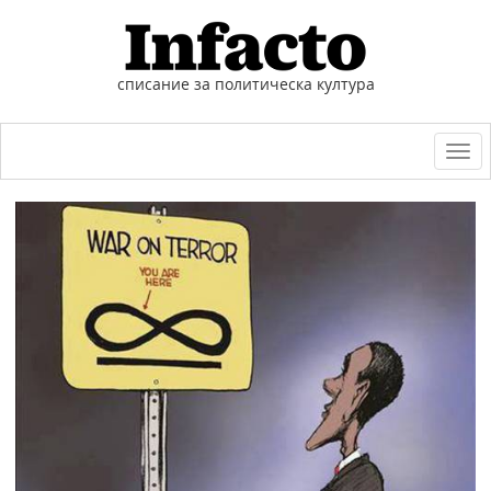
списание за политическа култура
Togg
navi