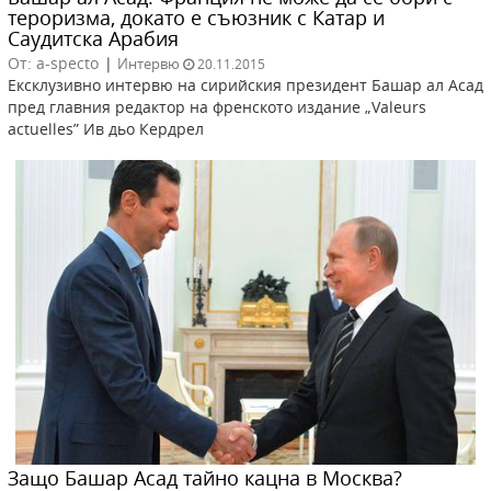
тероризма, докато е съюзник с Катар и
Саудитска Арабия
От: a-specto
|
Интервю
20.11.2015
Ексклузивно интервю на сирийския президент Башар ал Асад
пред главния редактор на френското издание „Valeurs
actuelles” Ив дьо Кердрел
Защо Башар Асад тайно кацна в Москва?