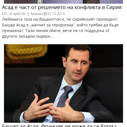
Асад е част от решението на конфликта в Сирия
От: a-specto
|
Анализ
01.12.2015
Любимата теза на Вашингтон е, че сирийският президент
Башар Асад е „магнит за тероризма”, който трябва да бъде
премахнат. Тази линия обаче, вече не се поддържа от
другите западни лидери ...
Башар ал Асад: Франция не може да се бори с