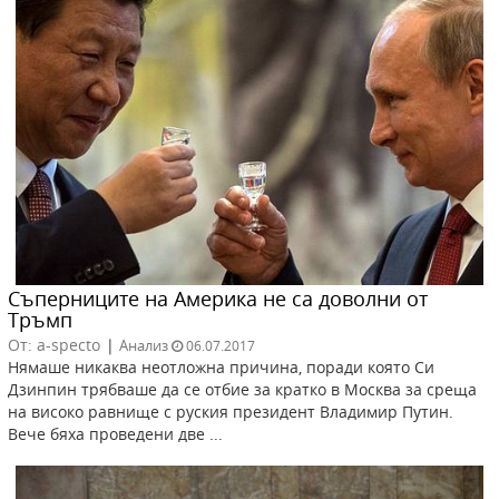
Съперниците на Америка не са доволни от
Тръмп
От: a-specto
|
Анализ
06.07.2017
Нямаше никаква неотложна причина, поради която Си
Дзинпин трябваше да се отбие за кратко в Москва за среща
на високо равнище с руския президент Владимир Путин.
Вече бяха проведени две ...