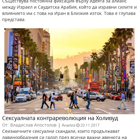
Съществува постоянна фиксация върху идеята за алианс
между Израел и Саудитска Арабия, който да изравни силите и
влиянието им с това на Иран в Близкия изток. Това е глупава
представа.
Сексуалната контрареволюция на Холивуд
От: Владислав Апостолов
|
Анализ
20.11.2017
Сеизмичните сексуални скандали, които продължават
лавинообразния си галоп през всички важни авенюта на