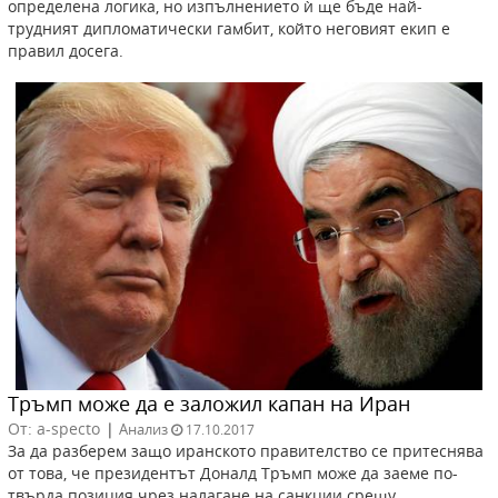
определена логика, но изпълнението ѝ ще бъде най-
трудният дипломатически гамбит, който неговият екип е
правил досега.
Тръмп може да е заложил капан на Иран
От: a-specto
|
Анализ
17.10.2017
За да разберем защо иранското правителство се притеснява
от това, че президентът Доналд Тръмп може да заеме по-
твърда позиция чрез налагане на санкции срещу