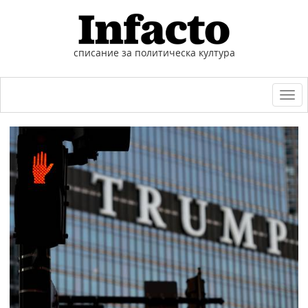
списание за политическа култура
Togg
navi