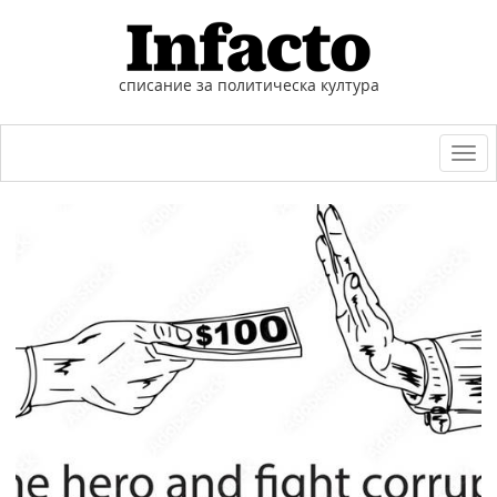
списание за политическа култура
Togg
navi