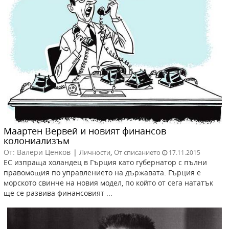
Маартен Вервeй и новият финансов
колониализъм
От: Валери Ценков
|
,
Личности
От списанието
17.11.2015
ЕС изпраща холандец в Гърция като губернатор с пълни
правомощия по управлението на държавата. Гърция е
морското свинче на новия модел, по който от сега нататък
ще се развива финансовият ...