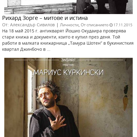
Рихард Зорге – митове и истина
От: Александър Сивилов
|
,
Личности
От списанието
17.11.2015
На 18 май 2015 г. антикварят Йошио Окудаира проверява
стари книжа и документи, които е купил през деня. Той
работи в малката книжарница „Тамура Шотен” в букинисткия
квартал Джинбочо в ...