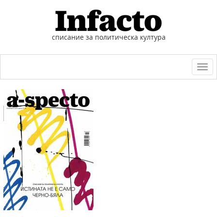
списание за политическа култура
Togg
navi