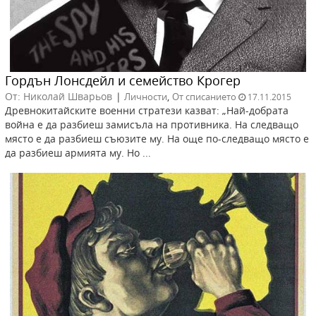
Гордън Лонсдейл и семейство Крогер
От: Николай Шварьов
|
,
Личности
От списанието
17.11.2015
Древнокитайските военни стратези казват: „Най-добрата
война е да разбиеш замисъла на противника. На следващо
място е да разбиеш съюзите му. На още по-следващо място е
да разбиеш армията му. Но ...