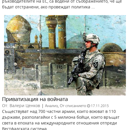
ръководителите на ЕС, са водени от съображението, че ще
бъдат отстранени, ако провеждат политика ...
Приватизация на войната
От: Валери Ценков
|
,
Анализ
От списанието
17.11.2015
Съществуват над 700 частни армии, които воюват в 110
държави, разполагайки с 5 милиона бойци, които връщат
света в епохата на международните отношения отпреди
Вестфалската система...