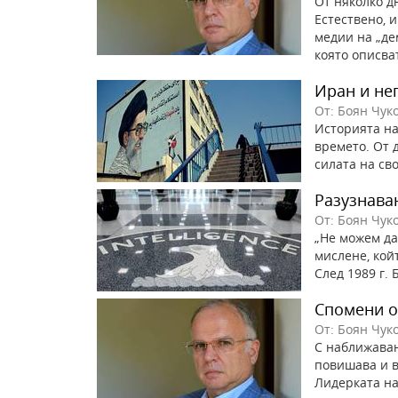
От няколко д
Естествено, 
медии на „де
която описват
Иран и не
От: Боян Чук
Историята на
времето. От 
силата на сво
Разузнава
От: Боян Чук
„Не можем да
мислене, кой
След 1989 г. 
Спомени о
От: Боян Чук
С наближаван
повишава и в
Лидерката на