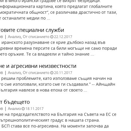
ни в много ирански градове се вихрят безредици.
информационната картина, която предлагат глобалните
мократичната общност“, се различава драстично от тази,
 останалите медии по ...
говите специални служби
ов
|
,
Анализ
От списанието
22.12.2017
 иранското разузнаване се крие дълбоко назад във
древни времена персите са били могъщи не само поради
ето оръжие. Те са владеели и тайно знание ...
не и агресивни неизвестности
ов
|
,
Анализ
От списанието
20.11.2017
 решим проблемите, като използваме същия начин на
то сме използвали, когато сме ги създавали.” -- Айнщайн
България навлезе в нова епоха от своето ...
т бъдещето
ов
|
Анализ
18.11.2017
е на председателството на България на Съвета на ЕС се
ътрешнополитическият градус в нашата страна.
 БСП става все по-агресивна. На моменти започва да