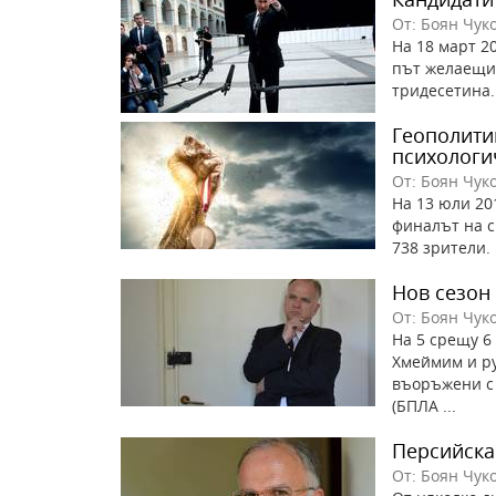
От: Боян Чук
На 18 март 2
път желаещит
тридесетина. 
Геополити
психологи
От: Боян Чук
На 13 юли 20
финалът на с
738 зрители.
Нов сезон 
От: Боян Чук
На 5 срещу 6
Хмеймим и ру
въоръжени с 
(БПЛА ...
Персийска
От: Боян Чук