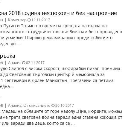
.
ква 2018 година неспокоен и без настроение
ов
|
Коментар
13.11.2017
а Путин и Тръмп по време на срещата на върха на
оокеанското сътрудничество във Виетнам бе съпроводено
ни усмивки. Широко рекламираният преди събитието
еден до ...
връзка
ов
|
Анализ
02.11.2017
уло Саипов с висока скорост, шофирайки пикап, премина
я до Световния търговски център и мемориала за
11 септември в Долен Манхатън. Прегазени са петима
дна ...
н
ов
|
,
Анализ
От списанието
20.10.2017
то гледаш на облаците от горе надолу „Ние, кюрдите, можем
аме трета световна война заради една сгазена кокошка от
или заради две деца, които са се ...