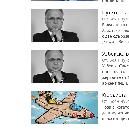
прилича на ..
Путин оча
От: Боян Чук
Ръкуването н
Азиатско-тих
с две сдържа
„съмит“ бе св
Узбекска 
От: Боян Чук
Узбекът Сайф
през велоале
жертвите от 
аржентинци, е
Кюрдиста
От: Боян Чук
Това е, кога
да предизвик
велосипедист 