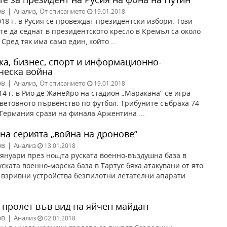
ов
|
,
Анализ
От списанието
19.01.2018
018 г. в Русия се провеждат президентски избори. Този
е да седнат в президентското кресло в Кремъл са около
Сред тях има само един, който ...
ка, бизнес, спорт и информационно-
ческа война
ов
|
,
Анализ
От списанието
19.01.2018
14 г. в Рио де Жанейро на стадион „Маракана” се игра
ветовното първенство по футбол. Трибуните събраха 74
 Германия срази на финала Аржентина ...
на серията „война на дронове”
ов
|
Анализ
13.01.2018
 януари през нощта руската военно-въздушна база в
ската военно-морска база в Тартус бяха атакувани от ято
взривни устройства безпилотни летателни апарати
 пролет във вид на яйчен майдан
ов
|
Анализ
02.01.2018