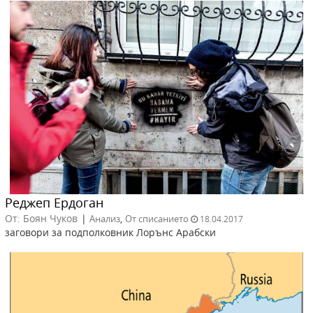
Реджеп Ердоган
От: Боян Чуков
|
,
Анализ
От списанието
18.04.2017
заговори за подполковник Лорънс Арабски