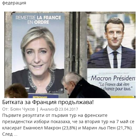
федерация
Битката за Франция продължава!
От: Боян Чуков
|
Анализ
23.04.2017
Първите резултати от първия тур на френските
президенстки избори показаха, че за втория тур на 7 май се
класират Еманюел Макрон (23,8%) и Марин льо Пен (21,7%).
След ...