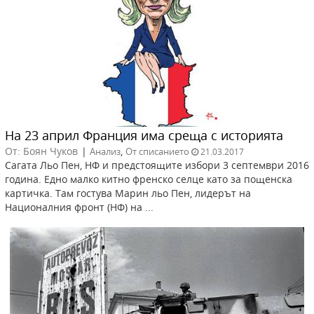
На 23 април Франция има среща с историята
От: Боян Чуков
|
,
Анализ
От списанието
21.03.2017
Сагата Льо Пен, НФ и предстоящите избори 3 септември 2016
година. Едно малко китно френско селце като за пощенска
картичка. Там гостува Марин льо Пен, лидерът на
Националния фронт (НФ) на ...