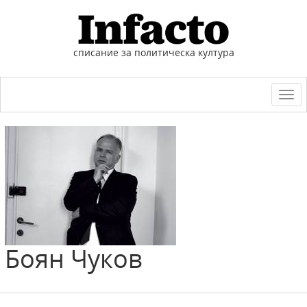
списание за политическа култура
Togg
navi
Боян
Чуков