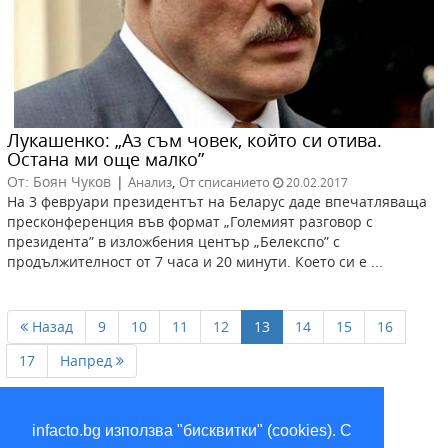
Лукашенко: „Аз съм човек, който си отива.
Остана ми още малко”
От: Боян Чуков
|
,
Анализ
От списанието
20.02.2017
На 3 февруари президентът на Беларус даде впечатляваща
пресконференция във формат „Големият разговор с
президента” в изложбения център „Белекспо” с
продължителност от 7 часа и 20 минути. Което си е ...
Назад
9
10
11
12
13
14
15
16
17
Напред
infacto.bg използва "бисквитки" (cookies). С