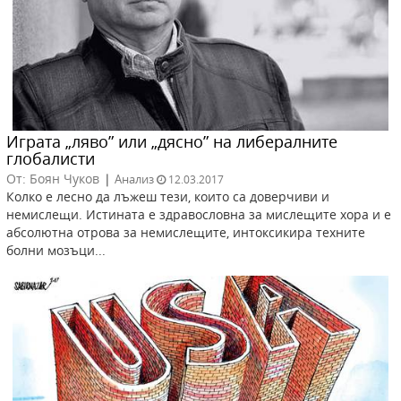
Играта „ляво” или „дясно” на либералните
глобалисти
От: Боян Чуков
|
Анализ
12.03.2017
Колко е лесно да лъжеш тези, които са доверчиви и
немислещи. Истината е здравословна за мислещите хора и е
абсолютна отрова за немислещите, интоксикира техните
болни мозъци...