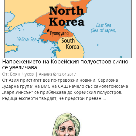
Напрежението на Корейския полуостров силно
се увеличава
От: Боян Чуков
|
Анализ
12.04.2017
От Азия пристигат все по-тревожни новини. Сериозна
„ударна група” на ВМС на САЩ начело със самолетоносача
„Карл Уинсън” се приближава до Корейския полуостров.
Редица експерти твърдят, че предстои преван ...