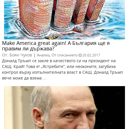
Make America great again! А България ще я
правим ли държава?
От: Боян Чуков
|
,
Анализ
От списанието
20.02.2017
Доналд Тръмп се закле в качеството си на президент на
САЩ. Край! Това е! „Ястребите”, или неоконите, загубиха
контрол върху изпълнителната власт в САЩ. Доналд Тръмп
вече може да взема ...