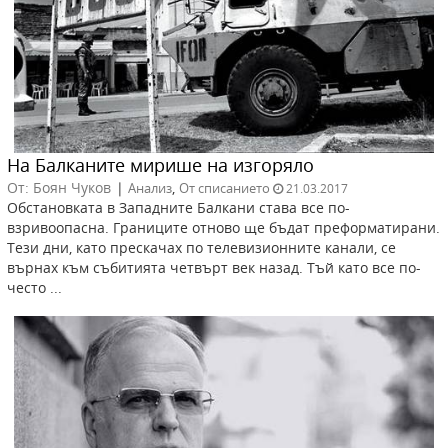
На Балканите мирише на изгоряло
От: Боян Чуков
|
,
Анализ
От списанието
21.03.2017
Обстановката в Западните Балкани става все по-
взривоопасна. Границите отново ще бъдат преформатирани.
Тези дни, като прескачах по телевизионните канали, се
върнах към събитията четвърт век назад. Тъй като все по-
често ...