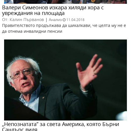
Валери Симеонов изкара хиляди хора с
увреждания на площада
От: Калин Първанов
|
Анализ
11.04.2018
Правителството продължава да шикалкави, че целта му не е
да отнема инвалидни пенсии
„Непознатата” за света Америка, която Бърни
Сандърс видя