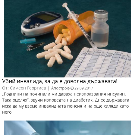
Убий инвалида, за да е доволна държавата!
От: Симеон Георгиев
|
Апостроф
29.09.2017
„Роднини на починали ми даваха неизползвания инсулин.
Така оцелях”, звучи изповедта на диабетик. Днес държавата
иска да му вземе инвалидната пенсия и на още хиляди като
него