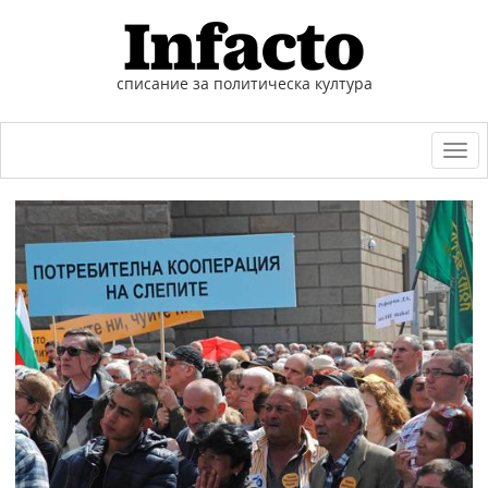
списание за политическа култура
Togg
navi