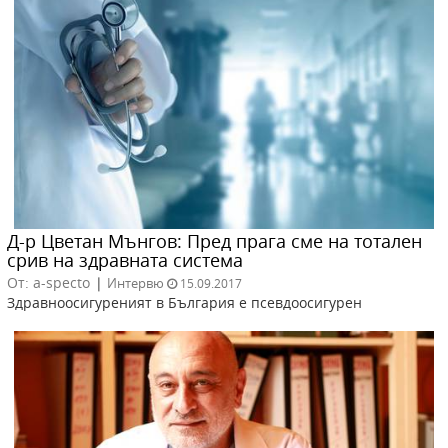
Д-р Цветан Мънгов: Пред прага сме на тотален
срив на здравната система
От: a-specto
|
Интервю
15.09.2017
Здравноосигуреният в България е псевдоосигурен