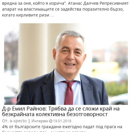
вредна за оня, който я изрича”. Атанас Далчев Репресивният
апарат на властимащите се задейства поразително бързо,
когато кирливите ризи ...
Д-р Емил Райнов: Трябва да се сложи край на
безкрайната колективна безотговорност
От: a-specto
|
Интервю
19.01.2018
4% от българските граждани ежегодно падат под прага на