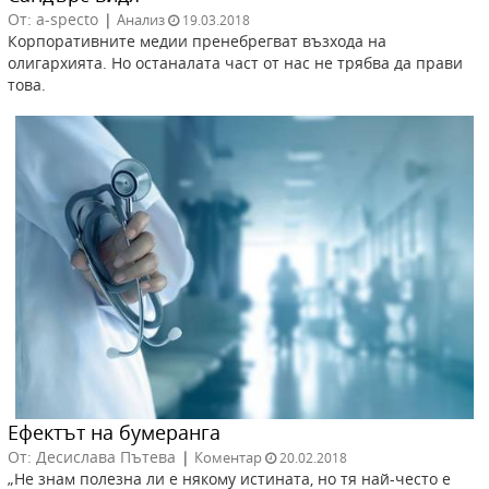
От: a-specto
|
Анализ
19.03.2018
Корпоративните медии пренебрегват възхода на
олигархията. Но останалата част от нас не трябва да прави
това.
Ефектът на бумеранга
От: Десислава Пътева
|
Коментар
20.02.2018
„Не знам полезна ли е някому истината, но тя най-често е