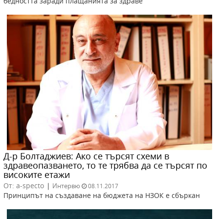
бедността заради плащанията за здраве
Д-р Болтаджиев: Ако се търсят схеми в
здравеопазването, то те трябва да се търсят по
високите етажи
От: a-specto
|
Интервю
08.11.2017
Принципът на създаване на бюджета на НЗОК е сбъркан