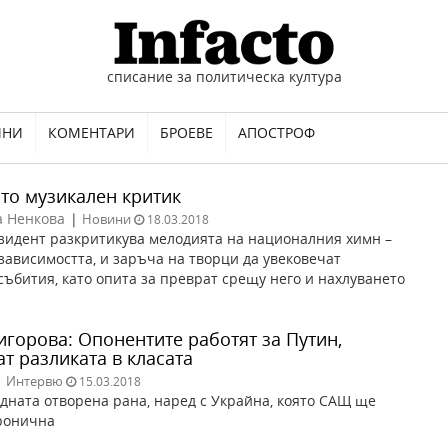
списание за политическа култура
ИНИ
КОМЕНТАРИ
БРОЕВЕ
АПОСТРОФ
ато музикален критик
а Ненкова
|
Новини
18.03.2018
зидент разкритикува мелодията на националния химн –
ависимостта, и заръча на творци да увековечат
ъбития, като опита за преврат срещу него и нахлуването
игорова: Опонентите работят за Путин,
т разликата в класата
|
Интервю
15.03.2018
дната отворена рана, наред с Украйна, която САЩ ще
ронична