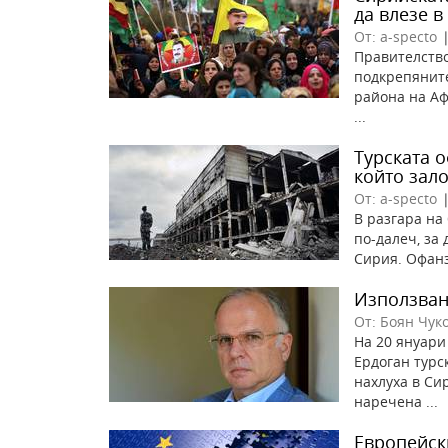
да влезе 
От: a-specto
Правителство
подкрепяните
района на Аф
...
Турската 
който зал
От: a-specto
В разгара на
по-далеч, за
Сирия. Офанзи
Използване
От: Боян Чук
На 20 януари
Ердоган турс
нахлуха в Си
наречена ...
Европейски