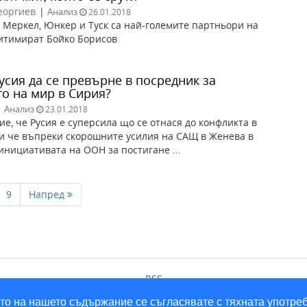
еоргиев
|
Анализ
26.01.2018
а Меркел, Юнкер и Туск са най-големите партньори на
гитимират Бойко Борисов
усия да се превърне в посредник за
то на мир в Сирия?
|
Анализ
23.01.2018
е, че Русия е суперсила що се отнася до конфликта в
 и че въпреки скорошните усилия на САЩ в Женева в
инициативата на ООН за постигане ...
9
Напред
RSS
ането на нашето съдържание се съгласявате с тяхната употре