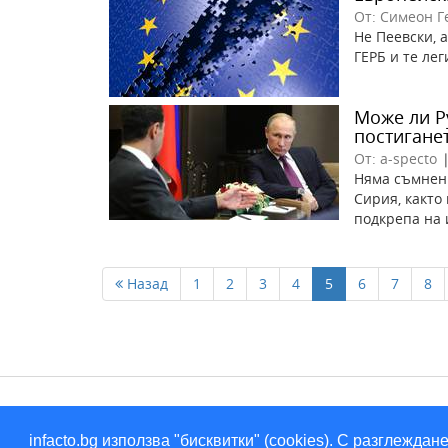
От: Симеон Г
Не Пеевски, 
ГЕРБ и те ле
Може ли Р
постигане
От: a-specto
Няма съмнени
Сирия, както
подкрепа на 
Назад
1
2
3
4
5
6
7
8
infacto.bg използва "бисквитки" (cookies). С разглежд