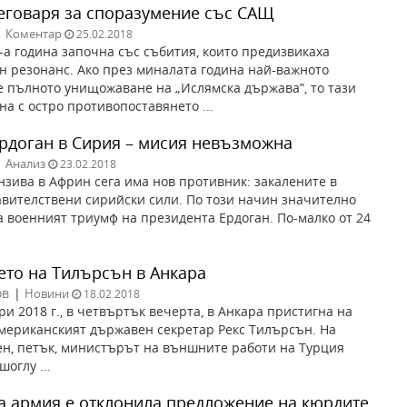
еговаря за споразумение със САЩ
|
Коментар
25.02.2018
-а година започна със събития, които предизвикаха
 резонанс. Ако през миналата година най-важното
 пълното унищожаване на „Ислямска държава”, то тази
на с остро противопоставянето ...
Ердоган в Сирия – мисия невъзможна
|
Анализ
23.02.2018
нзива в Африн сега има нов противник: закалените в
вителствени сирийски сили. По този начин значително
а военният триумф на президента Ердоган. По-малко от 24
то на Тилърсън в Анкара
ов
|
Новини
18.02.2018
ри 2018 г., в четвъртък вечерта, в Анкара пристигна на
мериканският държавен секретар Рекс Тилърсън. На
н, петък, министърът на външните работи на Турция
оглу ...
а армия е отклонила предложение на кюрдите