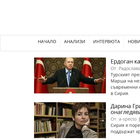
НАЧАЛО
АНАЛИЗИ
ИНТЕРВЮТА
НОВ
Ердоган к
От: Радослав
Турският пре
Марша на нез
съвременни с
в Сирия.
Дарина Гр
онагледява
От: a-specto
Сирия е поре
поддържат х