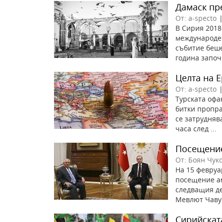
Дамаск пр
От: a-specto
В Сирия 2018
международен
събитие беше
година започ
Целта на 
От: a-specto
Турската офа
битки пропра
се затрудняв
часа след ...
Посещение
От: Боян Чук
На 15 февруа
посещение а
следващия де
Мевлют Чавуш
Сирийскат