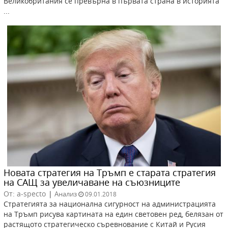
Великобритания се превърна в първата страна в историята
...
Новата стратегия на Тръмп е старата стратегия
на САЩ за увеличаване на съюзниците
От: a-specto
|
Анализ
09.01.2018
Стратегията за национална сигурност на администрацията
на Тръмп рисува картината на един световен ред, белязан от
растящото стратегическо съревнование с Китай и Русия