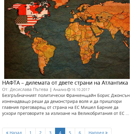
НАФТА – дилемата от двете страни на Атлантика
От: Десислава Пътева
|
Анализ
16.10.2017
Безгръбначният политически Франкенщайн Борис Джонсън
изненадващо реши да демонстрира воля и да пришпори
главния преговарящ от страна на ЕС Мишел Барние да
ускори преговорите за излизане на Великобритания от ЕС ...
Назад
1
2
3
4
5
6
Напред