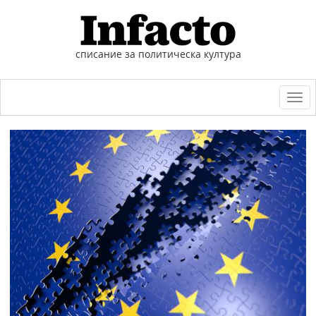
списание за политическа култура
Togg
navi