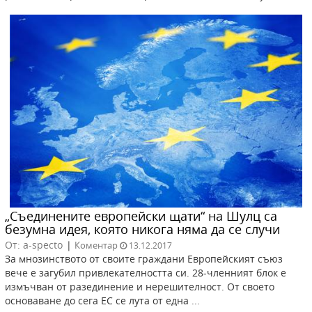
„Съединените европейски щати“ на Шулц са
безумна идея, която никога няма да се случи
От: a-specto
|
Коментар
13.12.2017
За мнозинството от своите граждани Европейският съюз
вече е загубил привлекателността си. 28-членният блок е
измъчван от разединение и нерешителност. От своето
основаване до сега ЕС се лута от една ...