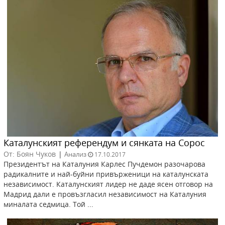
Каталунският референдум и сянката на Сорос
От: Боян Чуков
|
Анализ
17.10.2017
Президентът на Каталуния Карлес Пучдемон разочарова
радикалните и най-буйни привърженици на каталунската
независимост. Каталунският лидер не даде ясен отговор на
Мадрид дали е провъзгласил независимост на Каталуния
миналата седмица. Той ...