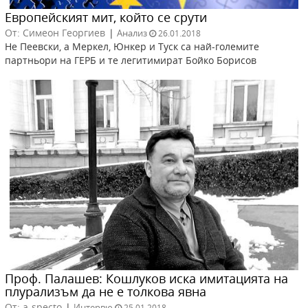
Европейският мит, който се срути
От: Симеон Георгиев
|
Анализ
26.01.2018
Не Пеевски, а Меркел, Юнкер и Туск са най-големите
партньори на ГЕРБ и те легитимират Бойко Борисов
Проф. Палашев: Кошлуков иска имитацията на
плурализъм да не е толкова явна
От: a-specto
|
Интервю
25.01.2018