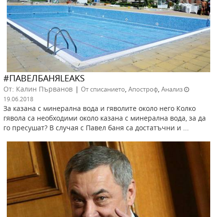
#ПАВЕЛБАНЯLEAKS
От: Калин Първанов
|
,
,
От списанието
Апостроф
Анализ
19.06.2018
За казана с минерална вода и гяволите около него Колко
гявола са необходими около казана с минерална вода, за да
го пресушат? В случая с Павел баня са достатъчни и ...