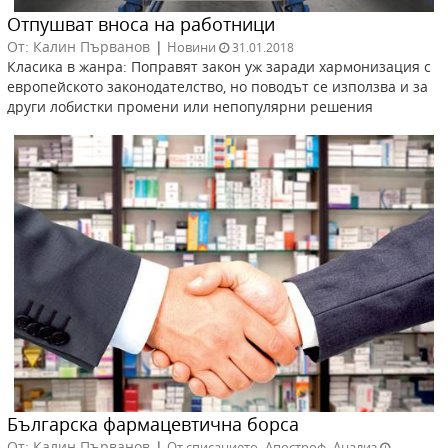
Отпушват вноса на работници
От: Калин Първанов
|
Новини
31.01.2018
Класика в жанра: Поправят закон уж заради хармонизация с
европейското законодателство, но поводът се използва и за
други лобистки промени или непопулярни решения
Българска фармацевтична борса
От: Калин Първанов
|
,
,
От списанието
Апостроф
Анализ