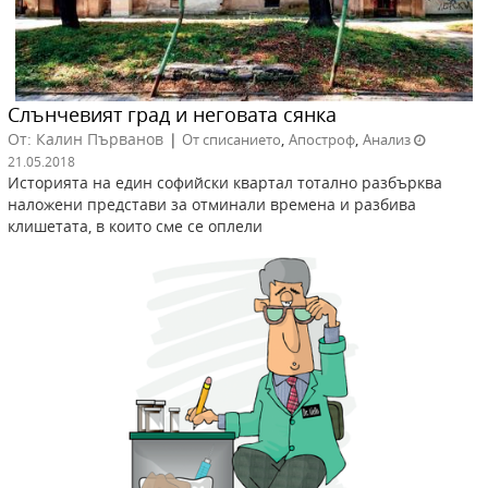
Слънчевият град и неговата сянка
От: Калин Първанов
|
,
,
От списанието
Апостроф
Анализ
21.05.2018
Историята на един софийски квартал тотално разбърква
наложени представи за отминали времена и разбива
клишетата, в които сме се оплели