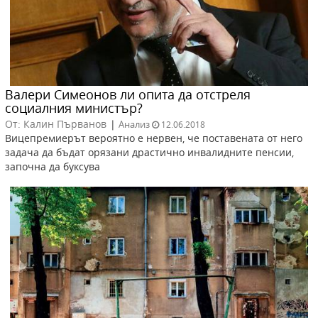
Валери Симеонов ли опита да отстреля
социалния министър?
От: Калин Първанов
|
Анализ
12.06.2018
Вицепремиерът вероятно е нервен, че поставената от него
задача да бъдат орязани драстично инвалидните пенсии,
започна да буксува