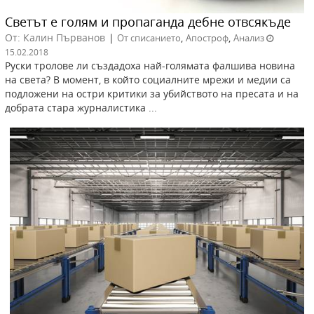
Светът е голям и пропаганда дебне отвсякъде
От: Калин Първанов
|
,
,
От списанието
Апостроф
Анализ
15.02.2018
Руски тролове ли създадоха най-голямата фалшива новина
на света? В момент, в който социалните мрежи и медии са
подложени на остри критики за убийството на пресата и на
добрата стара журналистика ...