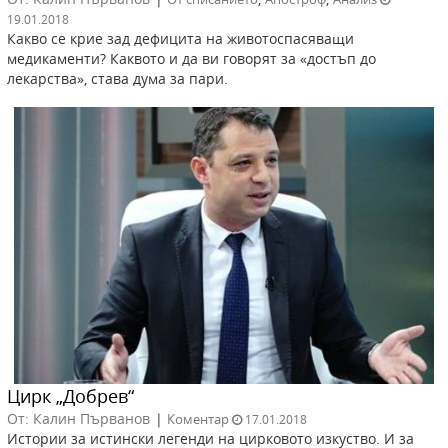
19.01.2018
Какво се крие зад дефицита на животоспасяващи
медикаменти? Каквото и да ви говорят за «достъп до
лекарства», става дума за пари.
Цирк „Добрев“
От: Калин Първанов
|
Коментар
17.01.2018
Истории за истински легенди на цирковото изкуство. И за